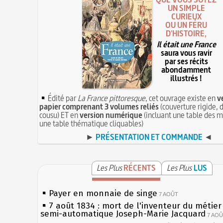
UN SIMPLE
CURIEUX
OU UN FÉRU
D'HISTOIRE,
Il était une France
saura vous ravir
par ses récits
abondamment
illustrés !
Édité par
La France pittoresque
, cet ouvrage existe en
v
papier comprenant 3 volumes reliés
(couverture rigide, d
cousu) ET en
version numérique
(incluant une table des m
une table thématique cliquables)
►
PRÉSENTATION ET COMMANDE
◄
Les Plus
RÉCENTS
Les Plus
LUS
Payer en monnaie de singe
7 AOÛT
7 août 1834 : mort de l'inventeur du métier 
semi-automatique Joseph-Marie Jacquard
7 AO