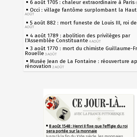
6 août 1705 : chaleur extraordinaire à Paris
Occi : village fantôme surplombant la Hau
AOÛT
5 août 882 : mort funeste de Louis III, roi d
AOÛT
4 août 1789 : abolition des privilèges par
l'Assemblée Constituante
4 AOÛT
3 août 1770 : mort du chimiste Guillaume-F
Rouelle
3 AOÛT
Musée Jean de La Fontaine : réouverture a
rénovation
2 AOÛT
2 août 1802 : Bonaparte est nommé consul 
AOÛT
1er août 1589 : Henri III est poignardé à Sa
Sécheresses (Grandes), étés caniculaires à 
par Jacques Clément, moine jacobin
les siècles
1ER AOÛT
31 juillet 1899 : décret instaurant les moug
27 mai 1610 : supplice de François Ravaillac
boîtes aux lettres en fonte de Léon Mougeot
du roi Henri IV
30 juillet 1918 : mort d'Auguste Poulain, fo
Pierre qui roule n'amasse pas mousse
Chocolat Poulain
30 JUILLET
Qui aime bien châtie bien
29 juillet 1881 : loi sur la liberté de la pres
Tout vient à point à qui sait attendre
28 juillet 1794 : supplice de Robespierre et
François II (né le 19 janvier 1544, mort le 