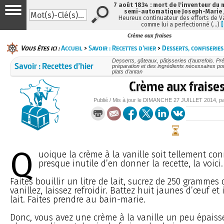
7 août 1834 : mort de l'inventeur du 
semi-automatique Joseph-Marie
Heureux continuateur des efforts de V
comme lui a perfectionné (…)
Crème aux fraises
Vous êtes ici :
Accueil
>
Savoir : Recettes d’hier
>
Desserts, confiseries
Desserts, gâteaux, pâtisseries d’autrefois. Pré
Savoir : Recettes d’hier
préparation et des ingrédients nécessaires po
plats d’antan
Crème aux fraise
Publié / Mis à jour le
DIMANCHE
27 JUILLET 2014
, p
Q
uoique la crème à la vanille soit tellement con
presque inutile d’en donner la recette, la voici.
Faites bouillir un litre de lait, sucrez de 250 grammes 
vanillez, laissez refroidir. Battez huit jaunes d’œuf et
lait. Faites prendre au bain-marie.
Donc, vous avez une crème à la vanille un peu épaisse