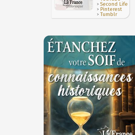
>
Second Life
>
Pinterest
>
Tumblr