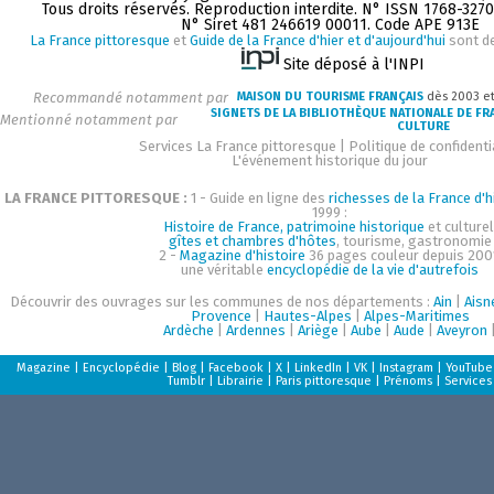
Tous droits réservés. Reproduction interdite. N° ISSN 1768-327
N° Siret 481 246619 00011. Code APE 913E
La France pittoresque
et
Guide de la France d'hier et d'aujourd'hui
sont d
Site déposé à l'INPI
Recommandé notamment par
MAISON DU TOURISME FRANÇAIS
dès 2003 e
SIGNETS DE LA BIBLIOTHÈQUE NATIONALE DE FR
Mentionné notamment par
CULTURE
Services La France pittoresque
|
Politique de confidenti
L'événement historique du jour
LA FRANCE PITTORESQUE :
1 - Guide en ligne des
richesses de la France d'h
1999 :
Histoire de France, patrimoine historique
et culturel
gîtes et chambres d'hôtes
, tourisme, gastronomie
2 -
Magazine d'histoire
36 pages couleur depuis 200
une véritable
encyclopédie de la vie d'autrefois
Découvrir des ouvrages sur les communes de nos départements :
Ain
|
Aisn
Provence
|
Hautes-Alpes
|
Alpes-Maritimes
Ardèche
|
Ardennes
|
Ariège
|
Aube
|
Aude
|
Aveyron
Magazine
|
Encyclopédie
|
Blog
|
Facebook
|
X
|
LinkedIn
|
VK
|
Instagram
|
YouTube
Tumblr
|
Librairie
|
Paris pittoresque
|
Prénoms
|
Services