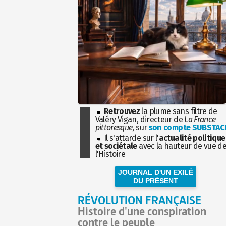
Retrouvez
la plume sans filtre de
Valéry Vigan, directeur de
La France
pittoresque
, sur
son compte SUBSTAC
Il s'attarde sur l'
actualité politique
et sociétale
avec la hauteur de vue d
l'Histoire
JOURNAL D'UN EXILÉ
DU PRÉSENT
RÉVOLUTION FRANÇAISE
Histoire d'une conspiration
contre le peuple