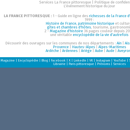
Services La France pittoresque
|
Politique de confident
L'événement historique du jour
LA FRANCE PITTORESQUE :
1 - Guide en ligne des
richesses de la France d'
1999 :
Histoire de France, patrimoine historique
et cultur
gîtes et chambres d'hôtes
, tourisme, gastronom
2 -
Magazine d'histoire
36 pages couleur depuis 20
une véritable
encyclopédie de la vie d'autrefois
Découvrir des ouvrages sur les communes de nos départements :
Ain
|
Ai
Provence
|
Hautes-Alpes
|
Alpes-Maritimes
Ardèche
|
Ardennes
|
Ariège
|
Aube
|
Aude
|
Aveyro
Magazine
|
Encyclopédie
|
Blog
|
Facebook
|
X
|
LinkedIn
|
VK
|
Instagram
|
YouTube
|
Librairie
|
Paris pittoresque
|
Prénoms
|
Services