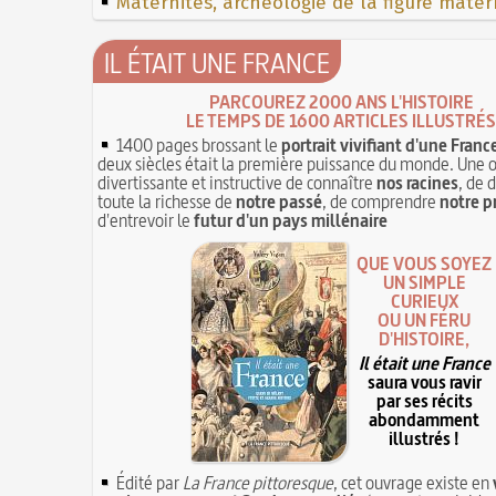
Maternités, archéologie de la figure mater
IL ÉTAIT UNE FRANCE
PARCOUREZ 2000 ANS L'HISTOIRE
LE TEMPS DE 1600 ARTICLES ILLUSTRÉS
1400 pages brossant le
portrait vivifiant d'une Franc
deux siècles était la première puissance du monde. Une 
divertissante et instructive de connaître
nos racines
, de 
toute la richesse de
notre passé
, de comprendre
notre p
d'entrevoir le
futur d'un pays millénaire
QUE VOUS SOYEZ
UN SIMPLE
CURIEUX
OU UN FÉRU
D'HISTOIRE,
Il était une France
saura vous ravir
par ses récits
abondamment
illustrés !
Édité par
La France pittoresque
, cet ouvrage existe en