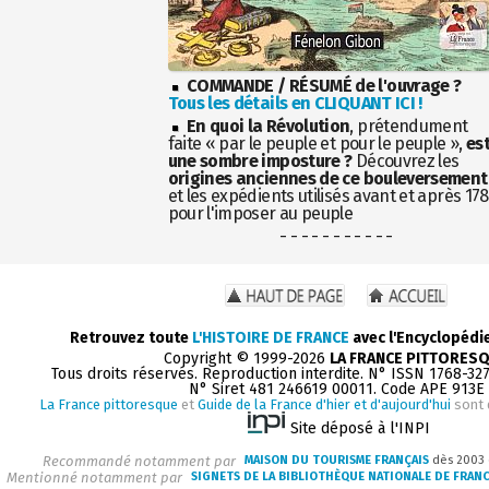
COMMANDE / RÉSUMÉ de l'ouvrage ?
Tous les détails en CLIQUANT ICI !
En quoi la Révolution
, prétendument
faite « par le peuple et pour le peuple »,
es
une sombre imposture ?
Découvrez les
origines anciennes de ce bouleversement
et les expédients utilisés avant et après 17
pour l'imposer au peuple
- - - - - - - - - - -
Retrouvez toute
L'HISTOIRE DE FRANCE
avec l'Encyclopédi
Copyright © 1999-2026
LA FRANCE PITTORES
Tous droits réservés. Reproduction interdite. N° ISSN 1768-32
N° Siret 481 246619 00011. Code APE 913E
La France pittoresque
et
Guide de la France d'hier et d'aujourd'hui
sont 
Site déposé à l'INPI
Recommandé notamment par
MAISON DU TOURISME FRANÇAIS
dès 2003
Mentionné notamment par
SIGNETS DE LA BIBLIOTHÈQUE NATIONALE DE FRAN