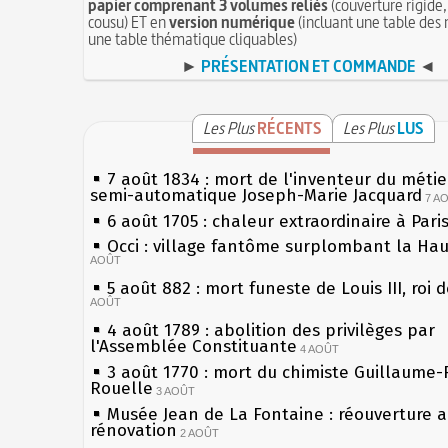
papier comprenant 3 volumes reliés
(couverture rigide,
cousu) ET en
version numérique
(incluant une table des 
une table thématique cliquables)
►
PRÉSENTATION ET COMMANDE
◄
Les Plus
RÉCENTS
Les Plus
LUS
7 août 1834 : mort de l'inventeur du métier
semi-automatique Joseph-Marie Jacquard
7 A
6 août 1705 : chaleur extraordinaire à Pari
Occi : village fantôme surplombant la Ha
AOÛT
5 août 882 : mort funeste de Louis III, roi 
AOÛT
4 août 1789 : abolition des privilèges par
l'Assemblée Constituante
4 AOÛT
3 août 1770 : mort du chimiste Guillaume-
Rouelle
3 AOÛT
Musée Jean de La Fontaine : réouverture 
rénovation
2 AOÛT