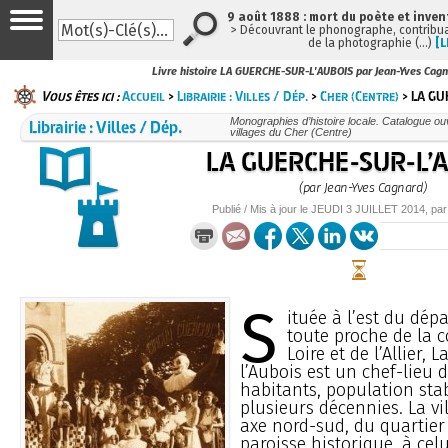
9 août 1888 : mort du poète et inven
> Découvrant le phonographe, contribuan
de la photographie (…)
[L
Livre histoire LA GUERCHE-SUR-L'AUBOIS par Jean-Yves Cag
Vous êtes ici :
Accueil
>
Librairie : Villes / Dép.
>
Cher (Centre)
> LA GU
Librairie : Villes / Dép.
Monographies d’histoire locale. Catalogue ouvr
villages du Cher (Centre)
LA GUERCHE-SUR-L’
(par Jean-Yves Cagnard)
Publié / Mis à jour le
JEUDI
3 JUILLET 2014
, pa
S
ituée à l’est du dép
toute proche de la 
Loire et de l’Allier,
l’Aubois est un chef-lieu 
habitants, population sta
plusieurs décennies. La vi
axe nord-sud, du quartier 
paroisse historique, à cel