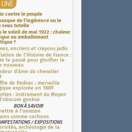
A UNE
ite contre le peuple
asque de l'ingérence ou le
 sous tutelle
 le soleil de mai 1922 : chaleur
rique ou emballement
tique ?
es, encriers et crayons jadis
lation de l'Histoire de France :
re le passé pour glorifier le
 nouveau
ndeur d'âme du chevalier
d
fre de Padirac : merveille
gique explorée en 1889
ettes : instrument du Moyen
l'obscure genèse
BON À SAVOIR
ettre à l'unisson
ains comme cochons
NIFESTATIONS / EXPOSITIONS
rnités, archéologie de la