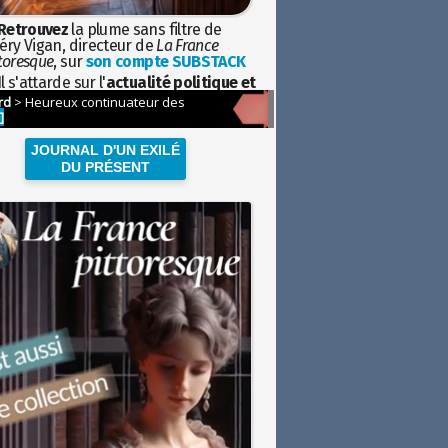
Retrouvez
la plume sans filtre de
éry Vigan, directeur de
La France
toresque
, sur
son compte SUBSTACK
l s'attarde sur l'
actualité politique et
ciétale
avec la hauteur de vue de
istoire
JOURNAL D'UN EXILÉ
DU PRÉSENT