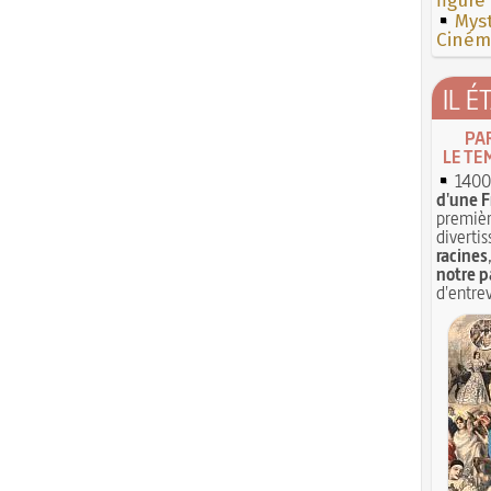
figure
Myst
Cinéma
IL É
PA
LE TE
1400 
d'une F
premièr
divertis
racines
notre p
d'entrev