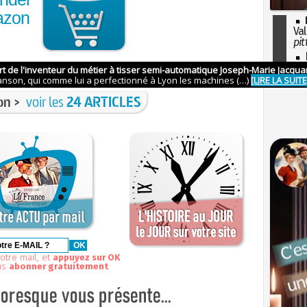
azon
Val
pit
I
so
l'H
on >
voir les
24 ARTICLES
otre mail, et
appuyez sur OK
us
abonner gratuitement