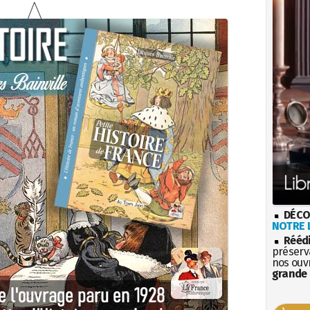
DÉCO
NOTRE L
Rééd
préserva
nos ouv
grande 