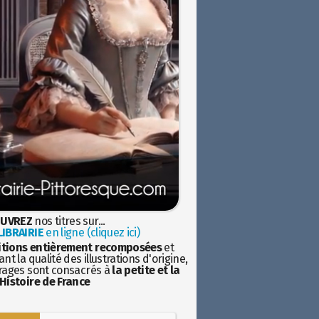
UVREZ
nos titres sur...
IBRAIRIE
en ligne (cliquez ici)
itions entièrement recomposées
et
nt la qualité des illustrations d'origine,
rages sont consacrés à
la petite et la
Histoire de France