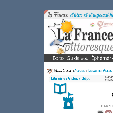
Édito
Guide
Éphéméri
web
Vous êtes ici :
Accueil
>
Librairie : Villes
Librairie : Villes / Dép.
Monogr
Meuse
Publié / M