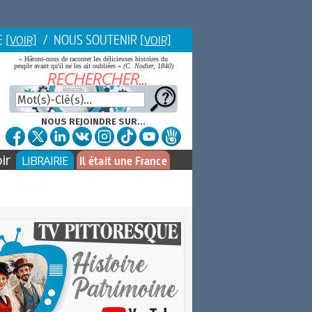
E
/ NOUS SOUTENIR
[VOIR]
[VOIR]
« Hâtons-nous de raconter les délicieuses histoires du
peuple avant qu'il ne les ait oubliées »
(C. Nodier, 1840)
NOUS REJOINDRE SUR...
ir
LIBRAIRIE
Il était une France