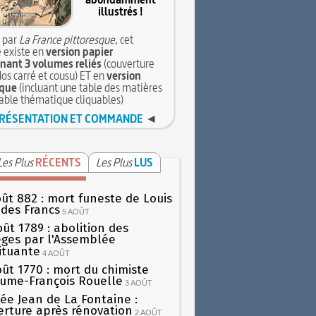
illustrés !
 par
La France pittoresque
, cet
 existe en
version papier
ant 3 volumes reliés
(couverture
dos carré et cousu) ET en
version
que
(incluant une table des matières
table thématique cliquables)
RÉSENTATION ET COMMANDE
◄
Les Plus
RÉCENTS
Les Plus
LUS
oût 882 : mort funeste de Louis
oi des Francs
5 AOÛT
oût 1789 : abolition des
lèges par l'Assemblée
ituante
4 AOÛT
oût 1770 : mort du chimiste
aume-François Rouelle
3 AOÛT
ée Jean de La Fontaine :
erture après rénovation
2 AOÛT