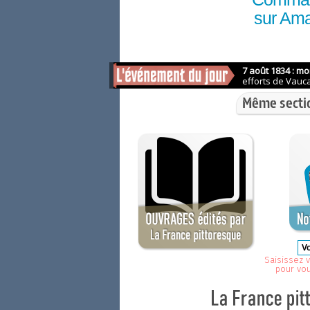
sur Am
Même secti
Saisissez v
pour vo