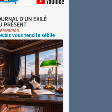
OURNAL D'UN EXILÉ
U PRÉSENT
E PARUTION :
wbiz vous tend la sébile