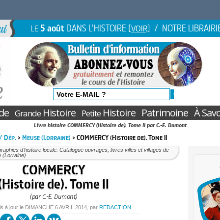
5 août
DANS L'HISTOIRE
/ NOTRE LIBRAIRI
LE
[VOIR]
de
Histoire
Histoire
Patrimoine
À Savo
Grande
Petite
Livre histoire COMMERCY (Histoire de). Tome II par C.-E. Dumont
 / Dép.
>
Meuse (Lorraine)
> COMMERCY (Histoire de). Tome II
aphies d’histoire locale. Catalogue ouvrages, livres villes et villages de
 (Lorraine)
COMMERCY
(Histoire de). Tome II
(par C.-E. Dumont)
is à jour le
DIMANCHE
6 AVRIL 2014
, par
REDACTION