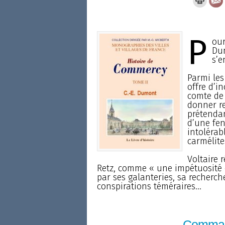
P
our
Dum
s’e
Parmi les
offre d’i
comte de 
donner r
prétendan
d’une fe
intolérab
carmélite
Voltaire 
Retz, comme « une impétuosité de 
par ses galanteries, sa recherch
conspirations téméraires...
Comma