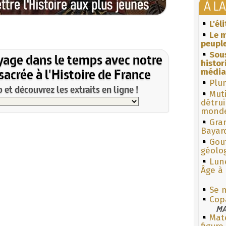
À L
L'él
Le m
peuple
Sous
yage dans le temps avec notre
histo
acrée à l'Histoire de France
média
Plum
et découvrez les extraits en ligne !
Muti
détrui
monde
Gra
Bayar
Gouf
géolo
Lun
Âge à 
Se m
Cop
MA
Mate