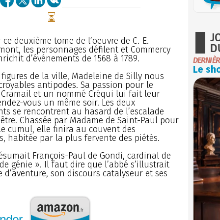
J
 ce deuxième tome de l’oeuvre de C.-E.
D
ont, les personnages défilent et Commercy
nrichit d’événements de 1568 à 1789.
DERNIÈR
Le sho
 figures de la ville, Madeleine de Silly nous
ncroyables antipodes. Sa passion pour le
Cramail et un nommé Créqui lui fait leur
endez-vous un même soir. Les deux
ts se rencontrent au hasard de l’escalade
nêtre. Chassée par Madame de Saint-Paul pour
le cumul, elle finira au couvent des
s, habitée par la plus fervente des piétés.
résumait François-Paul de Gondi, cardinal de
génie ». Il faut dire que l’abbé s’illustrait
e d’aventure, son discours catalyseur et ses
nder