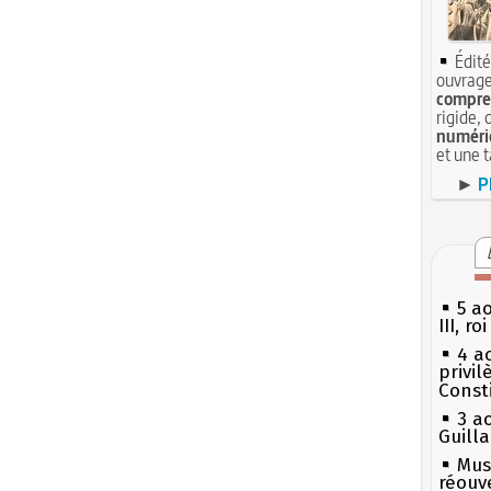
Édité
ouvrage
compren
rigide, 
numéri
et une 
►
P
5 a
III, r
4 a
privi
Const
3 a
Guill
Mus
réouv