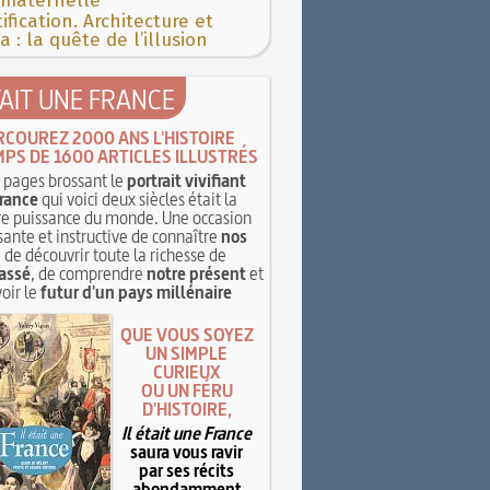
 maternelle
ification. Architecture et
 : la quête de l’illusion
TAIT UNE FRANCE
RCOUREZ 2000 ANS L'HISTOIRE
MPS DE 1600 ARTICLES ILLUSTRÉS
pages brossant le
portrait vivifiant
rance
qui voici deux siècles était la
e puissance du monde. Une occasion
sante et instructive de connaître
nos
, de découvrir toute la richesse de
assé
, de comprendre
notre présent
et
oir le
futur d'un pays millénaire
QUE VOUS SOYEZ
UN SIMPLE
CURIEUX
OU UN FÉRU
D'HISTOIRE,
Il était une France
saura vous ravir
par ses récits
abondamment