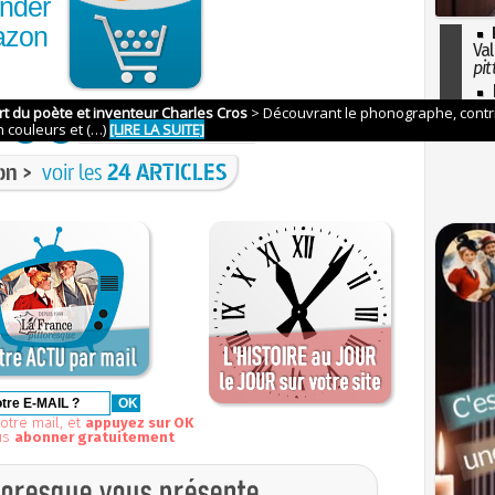
nder
azon
Val
pit
I
so
l'H
on >
voir les
24 ARTICLES
otre mail, et
appuyez sur OK
us
abonner gratuitement