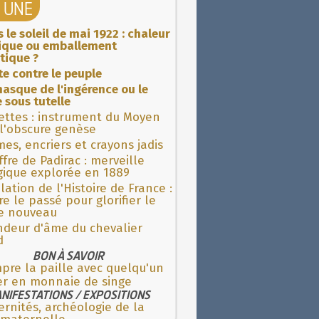
A UNE
 le soleil de mai 1922 : chaleur
rique ou emballement
tique ?
ite contre le peuple
asque de l'ingérence ou le
 sous tutelle
ettes : instrument du Moyen
l'obscure genèse
es, encriers et crayons jadis
fre de Padirac : merveille
gique explorée en 1889
lation de l'Histoire de France :
re le passé pour glorifier le
 nouveau
ndeur d'âme du chevalier
d
BON À SAVOIR
pre la paille avec quelqu'un
er en monnaie de singe
NIFESTATIONS / EXPOSITIONS
rnités, archéologie de la