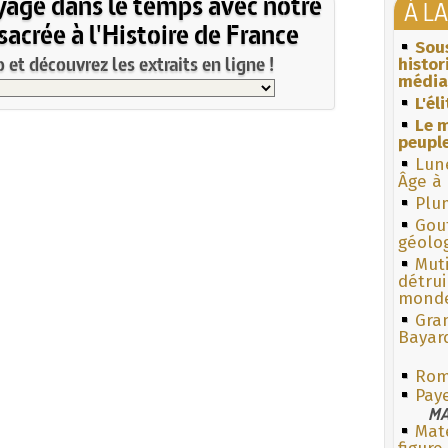
yage dans le temps avec notre
À L
acrée à l'Histoire de France
Sous
et découvrez les extraits en ligne !
histo
média
L'él
Le m
peuple
Lun
Âge à 
Plum
Gouf
géolo
Muti
détrui
monde
Gra
Bayar
Rom
Pay
MA
Mate