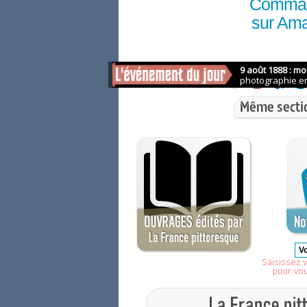
Comma
sur Am
Même secti
Saisissez v
pour vo