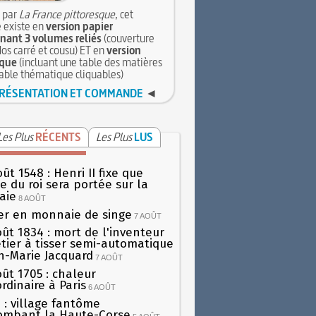
 par
La France pittoresque
, cet
 existe en
version papier
ant 3 volumes reliés
(couverture
dos carré et cousu) ET en
version
que
(incluant une table des matières
table thématique cliquables)
RÉSENTATION ET COMMANDE
◄
Les Plus
RÉCENTS
Les Plus
LUS
ût 1548 : Henri II fixe que
gie du roi sera portée sur la
aie
8 AOÛT
er en monnaie de singe
7 AOÛT
oût 1834 : mort de l'inventeur
tier à tisser semi-automatique
h-Marie Jacquard
7 AOÛT
oût 1705 : chaleur
rdinaire à Paris
6 AOÛT
 : village fantôme
ombant la Haute-Corse