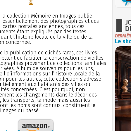
a collection Mémoire en Images publie
J
essentiellement des photographies et des
cartes postales anciennes, tous ces
D
ments étant expliqués par des textes
DERNIÈR
uant l’histoire locale de la ville ou de la
Le sho
on concernée.
e la publication de clichés rares, ces livres
ettent de faciliter la conservation de vieilles
ographies provenant de collections familiales
rivées. Album de souvenirs pour les uns,
eil d’informations sur l’histoire locale de la
on pour les autres, cette collection s’adresse
ntiellement aux habitants des villes ou
lités concernées. C’est pourquoi, non
ement les changements dans le décor des
, les transports, la mode mais aussi les
dont les noms sont connus, constituent le
s images du passé.