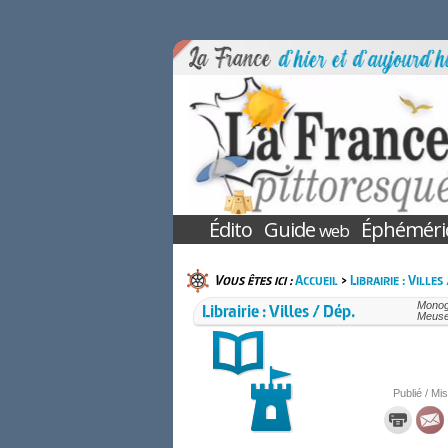
Édito
Guide
Éphéméri
web
Vous êtes ici :
Accueil
>
Librairie : Villes
Librairie : Villes / Dép.
Monogr
Meuse
Publié / Mis