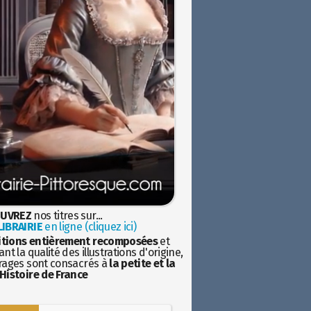
UVREZ
nos titres sur...
IBRAIRIE
en ligne (cliquez ici)
itions entièrement recomposées
et
nt la qualité des illustrations d'origine,
rages sont consacrés à
la petite et la
Histoire de France