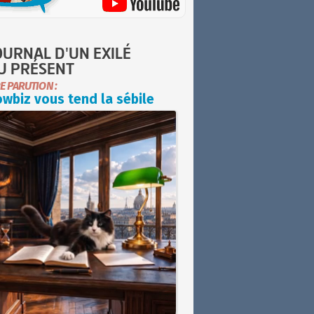
OURNAL D'UN EXILÉ
U PRÉSENT
E PARUTION :
wbiz vous tend la sébile