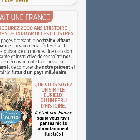
 maternelle
TAIT UNE FRANCE
RCOUREZ 2000 ANS L'HISTOIRE
MPS DE 1600 ARTICLES ILLUSTRÉS
pages brossant le
portrait vivifiant
rance
qui voici deux siècles était la
e puissance du monde. Une occasion
sante et instructive de connaître
nos
, de découvrir toute la richesse de
assé
, de comprendre
notre présent
et
oir le
futur d'un pays millénaire
QUE VOUS SOYEZ
UN SIMPLE
CURIEUX
OU UN FÉRU
D'HISTOIRE,
Il était une France
saura vous ravir
par ses récits
abondamment
illustrés !