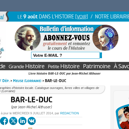
9 août
DANS L'HISTOIRE
/ NOTRE LIBRAIRI
LE
[VOIR]
de
Histoire
Histoire
Patrimoine
À Savo
Grande
Petite
Livre histoire BAR-LE-DUC par Jean-Michel Althuser
 / Dép.
>
Meuse (Lorraine)
> BAR-LE-DUC
aphies d’histoire locale. Catalogue ouvrages, livres villes et villages de
 (Lorraine)
BAR-LE-DUC
(par Jean-Michel Althuser)
 à jour le
MERCREDI
9 JUILLET 2014
, par
REDACTION