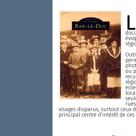
L
docu
évoq
régi
Outr
perm
phot
ou p
recu
régi
esse
loca
seul
rues
visages disparus, surtout ceux 
principal centre d’intérêt de ce