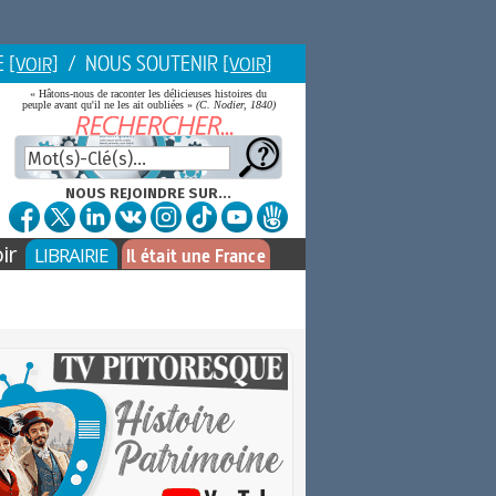
E
/ NOUS SOUTENIR
[VOIR]
[VOIR]
« Hâtons-nous de raconter les délicieuses histoires du
peuple avant qu'il ne les ait oubliées »
(C. Nodier, 1840)
NOUS REJOINDRE SUR...
ir
LIBRAIRIE
Il était une France