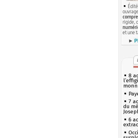
Édité
ouvrage
compren
rigide, 
numéri
et une 
►
P
8 ao
l’effi
monn
Pay
7 a
du mé
Josep
6 a
extrao
Occi
surpl