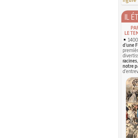
figure
IL É
PA
LE TE
1400 
d'une F
premièr
divertis
racines
notre p
d'entrev