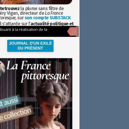
Retrouvez
la plume sans filtre de
éry Vigan, directeur de
La France
toresque
, sur
son compte SUBSTACK
l s'attarde sur l'
actualité politique et
ciétale
avec la hauteur de vue de
istoire
JOURNAL D'UN EXILÉ
DU PRÉSENT