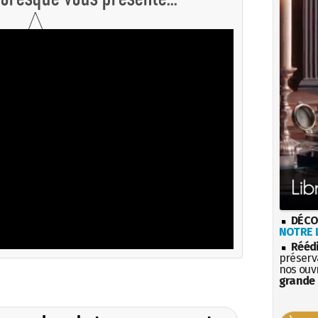
DÉCO
NOTRE L
Rééd
préserva
nos ouv
grande 