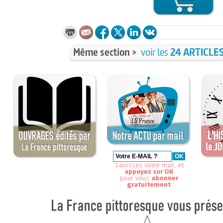
Même section >
voir les
24 ARTICLE
Saisissez votre mail, et
appuyez sur OK
pour vous
abonner
gratuitement