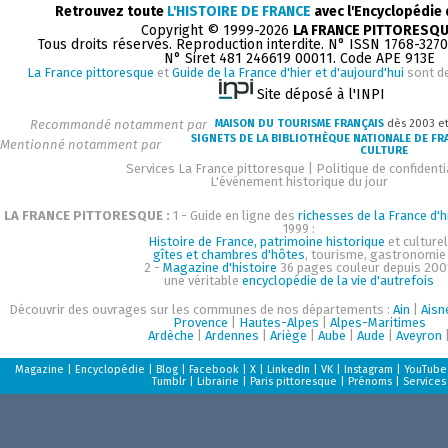
Retrouvez toute
L'HISTOIRE DE FRANCE
avec l'Encyclopédie
Copyright © 1999-2026
LA FRANCE PITTORESQ
Tous droits réservés. Reproduction interdite. N° ISSN 1768-327
N° Siret 481 246619 00011. Code APE 913E
La France pittoresque
et
Guide de la France d'hier et d'aujourd'hui
sont d
Site déposé à l'INPI
Recommandé notamment par
MAISON DU TOURISME FRANÇAIS
dès 2003 e
SIGNETS DE LA BIBLIOTHÈQUE NATIONALE DE FR
Mentionné notamment par
CULTURE
Services La France pittoresque
|
Politique de confidenti
L'événement historique du jour
LA FRANCE PITTORESQUE :
1 - Guide en ligne des
richesses de la France d'h
1999 :
Histoire de France, patrimoine historique
et culturel
gîtes et chambres d'hôtes
, tourisme, gastronomie
2 -
Magazine d'histoire
36 pages couleur depuis 200
une véritable
encyclopédie de la vie d'autrefois
Découvrir des ouvrages sur les communes de nos départements :
Ain
|
Aisn
Provence
|
Hautes-Alpes
|
Alpes-Maritimes
Ardèche
|
Ardennes
|
Ariège
|
Aube
|
Aude
|
Aveyron
Magazine
|
Encyclopédie
|
Blog
|
Facebook
|
X
|
LinkedIn
|
VK
|
Instagram
|
YouTube
Tumblr
|
Librairie
|
Paris pittoresque
|
Prénoms
|
Services