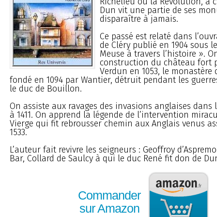
Richelieu ou la Révolution, à
Dun vit une partie de ses mo
disparaître à jamais.
Ce passé est relaté dans l’ouv
de Cléry publié en 1904 sous le
Meuse à travers l’histoire ». O
construction du château fort 
Verdun en 1053, le monastère d
fondé en 1094 par Wantier, détruit pendant les guerre
le duc de Bouillon.
On assiste aux ravages des invasions anglaises dans l
à 1411. On apprend la légende de l’intervention mirac
Vierge qui fit rebrousser chemin aux Anglais venus assi
1533.
L’auteur fait revivre les seigneurs : Geoffroy d’Aspremo
Bar, Collard de Saulcy à qui le duc René fit don de Dun
Commander
sur Amazon