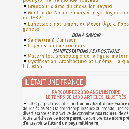
pour glorifier le monde nouveau
Grandeur d'âme du chevalier Bayard
Gouffre de Padirac : merveille géologique e
en 1889
Lunettes : instrument du Moyen Âge à l'ob
genèse
BON À SAVOIR
Se mettre à l'unisson
Copains comme cochons
MANIFESTATIONS / EXPOSITIONS
Maternités, archéologie de la figure matern
Mystification. Architecture et Cinéma : la q
l’illusion
IL ÉTAIT UNE FRANCE
PARCOUREZ 2000 ANS L'HISTOIRE
LE TEMPS DE 1600 ARTICLES ILLUSTRÉS
1400 pages brossant le
portrait vivifiant d'une France
deux siècles était la première puissance du monde. Une oc
divertissante et instructive de connaître
nos racines
, de dé
toute la richesse de
notre passé
, de comprendre
notre pr
d'entrevoir le
futur d'un pays millénaire