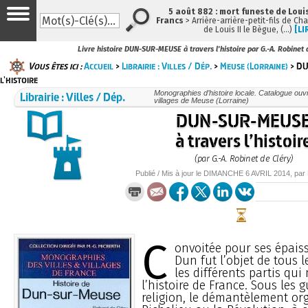
5 août 882 : mort funeste de Louis 
Francs
> Arrière-arrière-petit-fils de Ch
de Louis II le Bègue, (…)
[LI
Livre histoire DUN-SUR-MEUSE à travers l'histoire par G.-A. Robinet 
Vous êtes ici :
Accueil
>
Librairie : Villes / Dép.
>
Meuse (Lorraine)
> DU
l'histoire
Librairie : Villes / Dép.
Monographies d’histoire locale. Catalogue ouvra
villages de Meuse (Lorraine)
DUN-SUR-MEUS
à travers l’histoir
(par G.-A. Robinet de Cléry)
Publié / Mis à jour le
DIMANCHE
6 AVRIL 2014
, par
C
onvoitée pour ses épaiss
Dun fut l’objet de tous l
les différents partis qu
l’histoire de France. Sous les 
religion, le démantèlement or