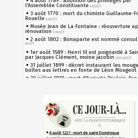
4 août 1789 : abolition des privilèges par
l'Assemblée Constituante
4 AOÛT
3 août 1770 : mort du chimiste Guillaume-F
Rouelle
3 AOÛT
Musée Jean de La Fontaine : réouverture a
rénovation
2 AOÛT
2 août 1802 : Bonaparte est nommé consul 
AOÛT
1er août 1589 : Henri III est poignardé à Sa
par Jacques Clément, moine jacobin
1ER AOÛT
31 juillet 1899 : décret instaurant les moug
boîtes aux lettres en fonte de Léon Mougeot
30 juillet 1918 : mort d'Auguste Poulain, fo
Chocolat Poulain
30 JUILLET
29 juillet 1881 : loi sur la liberté de la pres
Sécheresses (Grandes), étés caniculaires à 
28 juillet 1794 : supplice de Robespierre et
les siècles
partie de ses complices
28 JUILLET
27 mai 1610 : supplice de François Ravaillac
27 juillet 1214 : bataille de Bouvines et vict
du roi Henri IV
Français sur l'empereur Otton IV allié des Ang
Pierre qui roule n'amasse pas mousse
JUILLET
Qui aime bien châtie bien
26 juillet 1340 : bataille de Saint-Omer, pr
Tout vient à point à qui sait attendre
bataille terrestre de la guerre de Cent Ans
26 