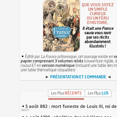
QUE VOUS SOYEZ
UN SIMPLE
CURIEUX
OU UN FÉRU
D'HISTOIRE,
Il était une France
saura vous ravir
par ses récits
abondamment
illustrés !
Édité par
La France pittoresque
, cet ouvrage existe en
v
papier comprenant 3 volumes reliés
(couverture rigide, d
cousu) ET en
version numérique
(incluant une table des m
une table thématique cliquables)
►
PRÉSENTATION ET COMMANDE
◄
Les Plus
RÉCENTS
Les Plus
LUS
5 août 882 : mort funeste de Louis III, roi d
AOÛT