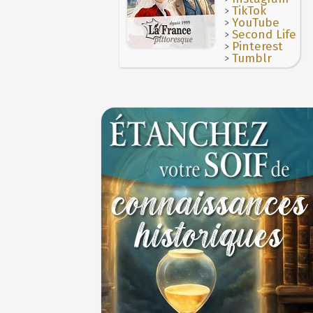
nabab en Inde
>
TikTok
28 JUIN
>
YouTube
>
Second Life
>
Pinterest
>
Tumblr