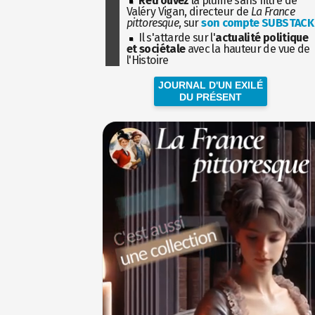
Retrouvez
la plume sans filtre de
Valéry Vigan, directeur de
La France
pittoresque
, sur
son compte SUBSTACK
Il s'attarde sur l'
actualité politique
et sociétale
avec la hauteur de vue de
l'Histoire
JOURNAL D'UN EXILÉ
DU PRÉSENT