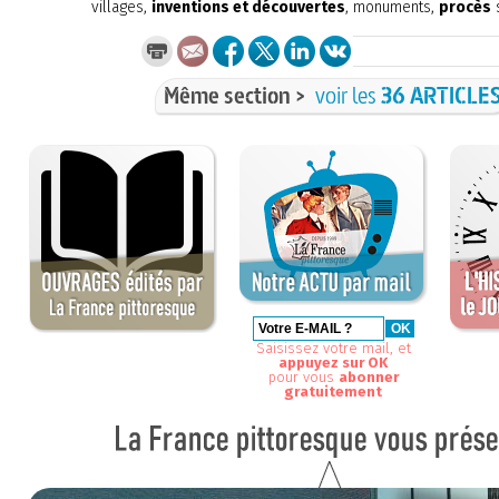
villages,
inventions et découvertes
, monuments,
procès
s
Même section >
voir les
36 ARTICLE
Saisissez votre mail, et
appuyez sur OK
pour vous
abonner
gratuitement