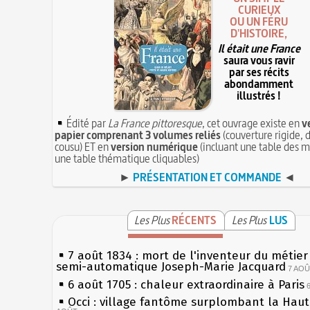
CURIEUX
OU UN FÉRU
D'HISTOIRE,
Il était une France
saura vous ravir
par ses récits
abondamment
illustrés !
Édité par
La France pittoresque
, cet ouvrage existe en
v
papier comprenant 3 volumes reliés
(couverture rigide, d
cousu) ET en
version numérique
(incluant une table des m
une table thématique cliquables)
►
PRÉSENTATION ET COMMANDE
◄
Les Plus
RÉCENTS
Les Plus
LUS
7 août 1834 : mort de l'inventeur du métier 
semi-automatique Joseph-Marie Jacquard
7 AO
6 août 1705 : chaleur extraordinaire à Paris
Occi : village fantôme surplombant la Hau