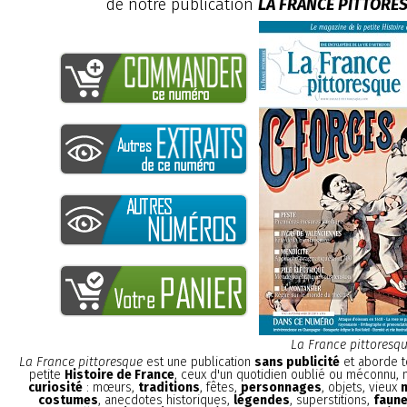
de notre publication
LA FRANCE PITTORE
La France pittoresq
La France pittoresque
est une publication
sans publicité
et aborde t
petite
Histoire de France
, ceux d'un quotidien oublié ou méconnu,
curiosité
: mœurs,
traditions
, fêtes,
personnages
, objets, vieux
costumes
, anecdotes historiques,
légendes
, superstitions,
faune