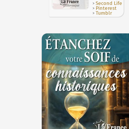
>
Second Life
>
Pinterest
>
Tumblr