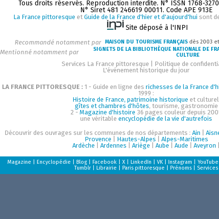
Tous droits réservés. Reproduction interdite. N° ISSN 1768-327
N° Siret 481 246619 00011. Code APE 913E
La France pittoresque
et
Guide de la France d'hier et d'aujourd'hui
sont d
Site déposé à l'INPI
Recommandé notamment par
MAISON DU TOURISME FRANÇAIS
dès 2003 e
SIGNETS DE LA BIBLIOTHÈQUE NATIONALE DE FR
Mentionné notamment par
CULTURE
Services La France pittoresque
|
Politique de confidenti
L'événement historique du jour
LA FRANCE PITTORESQUE :
1 - Guide en ligne des
richesses de la France d'h
1999 :
Histoire de France, patrimoine historique
et culturel
gîtes et chambres d'hôtes
, tourisme, gastronomie
2 -
Magazine d'histoire
36 pages couleur depuis 200
une véritable
encyclopédie de la vie d'autrefois
Découvrir des ouvrages sur les communes de nos départements :
Ain
|
Aisn
Provence
|
Hautes-Alpes
|
Alpes-Maritimes
Ardèche
|
Ardennes
|
Ariège
|
Aube
|
Aude
|
Aveyron
Magazine
|
Encyclopédie
|
Blog
|
Facebook
|
X
|
LinkedIn
|
VK
|
Instagram
|
YouTube
Tumblr
|
Librairie
|
Paris pittoresque
|
Prénoms
|
Services