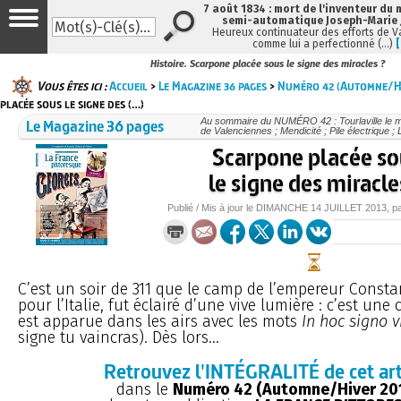
7 août 1834 : mort de l'inventeur du 
semi-automatique Joseph-Marie
Heureux continuateur des efforts de V
comme lui a perfectionné (…)
Histoire. Scarpone placée sous le signe des miracles ?
Vous êtes ici :
Accueil
>
Le Magazine 36 pages
>
Numéro 42 (Automne/Hi
placée sous le signe des (…)
Le Magazine 36 pages
Au sommaire du NUMÉRO 42 : Tourlaville le ma
de Valenciennes ; Mendicité ; Pile électrique ; 
Scarpone placée s
le signe des miracle
Publié / Mis à jour le
DIMANCHE
14 JUILLET 2013
, p
C’est un soir de 311 que le camp de l’empereur Consta
pour l’Italie, fut éclairé d’une vive lumière : c’est une 
est apparue dans les airs avec les mots
In hoc signo v
signe tu vaincras). Dès lors...
Retrouvez l'INTÉGRALITÉ de cet art
dans le
Numéro 42 (Automne/Hiver 20