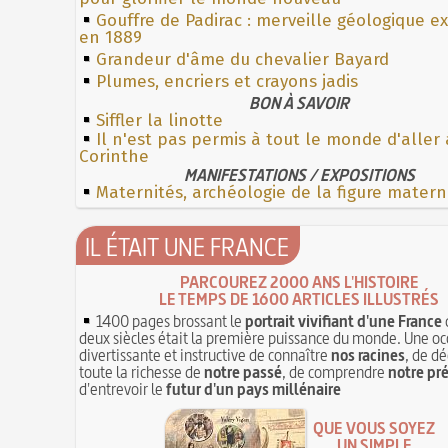
Gouffre de Padirac : merveille géologique e
en 1889
Grandeur d'âme du chevalier Bayard
Plumes, encriers et crayons jadis
BON À SAVOIR
Siffler la linotte
Il n'est pas permis à tout le monde d'aller 
Corinthe
MANIFESTATIONS / EXPOSITIONS
Maternités, archéologie de la figure matern
IL ÉTAIT UNE FRANCE
PARCOUREZ 2000 ANS L'HISTOIRE
LE TEMPS DE 1600 ARTICLES ILLUSTRÉS
1400 pages brossant le
portrait vivifiant d'une France
deux siècles était la première puissance du monde. Une oc
divertissante et instructive de connaître
nos racines
, de dé
toute la richesse de
notre passé
, de comprendre
notre pr
d'entrevoir le
futur d'un pays millénaire
QUE VOUS SOYEZ
UN SIMPLE