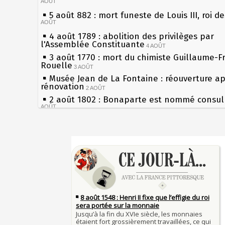
AOÛT
5 août 882 : mort funeste de Louis III, roi d
AOÛT
4 août 1789 : abolition des privilèges par
l'Assemblée Constituante
4 AOÛT
3 août 1770 : mort du chimiste Guillaume-F
Rouelle
3 AOÛT
Musée Jean de La Fontaine : réouverture a
rénovation
2 AOÛT
2 août 1802 : Bonaparte est nommé consul 
AOÛT
1er août 1589 : Henri III est poignardé à Sa
par Jacques Clément, moine jacobin
1ER AOÛT
Sécheresses (Grandes), étés caniculaires à 
31 juillet 1899 : décret instaurant les moug
les siècles
boîtes aux lettres en fonte de Léon Mougeot
27 mai 1610 : supplice de François Ravaillac
30 juillet 1918 : mort d'Auguste Poulain, fo
du roi Henri IV
Chocolat Poulain
30 JUILLET
Pierre qui roule n'amasse pas mousse
29 juillet 1881 : loi sur la liberté de la pres
Qui aime bien châtie bien
28 juillet 1794 : supplice de Robespierre et
Tout vient à point à qui sait attendre
partie de ses complices
28 JUILLET
François II (né le 19 janvier 1544, mort le 
27 juillet 1214 : bataille de Bouvines et vict
1560)