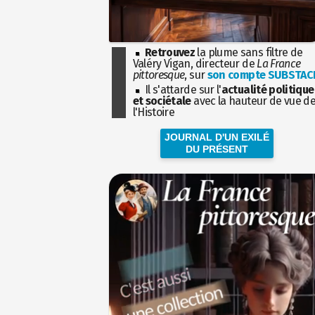
Retrouvez
la plume sans filtre de
Valéry Vigan, directeur de
La France
pittoresque
, sur
son compte SUBSTAC
Il s'attarde sur l'
actualité politique
et sociétale
avec la hauteur de vue d
l'Histoire
JOURNAL D'UN EXILÉ
DU PRÉSENT