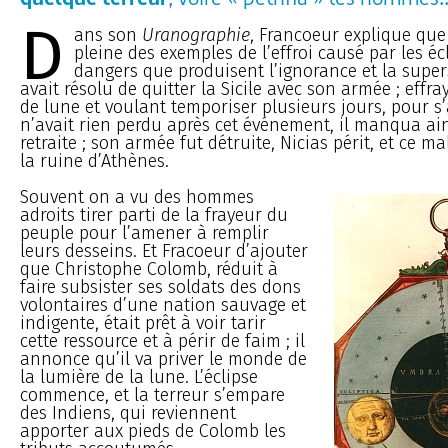
D
ans son
Uranographie
, Francoeur explique que 
pleine des exemples de l’effroi causé par les écl
dangers que produisent l’ignorance et la supers
avait résolu de quitter la Sicile avec son armée ; effr
de lune et voulant temporiser plusieurs jours, pour s’a
n’avait rien perdu après cet événement, il manqua ain
retraite ; son armée fut détruite, Nicias périt, et ce
la ruine d’Athènes.
Souvent on a vu des hommes
adroits tirer parti de la frayeur du
peuple pour l’amener à remplir
leurs desseins. Et Fracoeur d’ajouter
que Christophe Colomb, réduit à
faire subsister ses soldats des dons
volontaires d’une nation sauvage et
indigente, était prêt à voir tarir
cette ressource et à périr de faim ; il
annonce qu’il va priver le monde de
la lumière de la lune. L’éclipse
commence, et la terreur s’empare
des Indiens, qui reviennent
apporter aux pieds de Colomb les