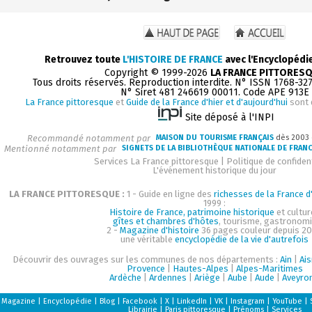
Retrouvez toute
L'HISTOIRE DE FRANCE
avec l'Encyclopédi
Copyright © 1999-2026
LA FRANCE PITTORES
Tous droits réservés. Reproduction interdite. N° ISSN 1768-32
N° Siret 481 246619 00011. Code APE 913E
La France pittoresque
et
Guide de la France d'hier et d'aujourd'hui
sont 
Site déposé à l'INPI
Recommandé notamment par
MAISON DU TOURISME FRANÇAIS
dès 2003
Mentionné notamment par
SIGNETS DE LA BIBLIOTHÈQUE NATIONALE DE FRAN
Services La France pittoresque
|
Politique de confident
L'événement historique du jour
LA FRANCE PITTORESQUE :
1 - Guide en ligne des
richesses de la France d'
1999 :
Histoire de France, patrimoine historique
et cultur
gîtes et chambres d'hôtes
, tourisme, gastronom
2 -
Magazine d'histoire
36 pages couleur depuis 20
une véritable
encyclopédie de la vie d'autrefois
Découvrir des ouvrages sur les communes de nos départements :
Ain
|
Ai
Provence
|
Hautes-Alpes
|
Alpes-Maritimes
Ardèche
|
Ardennes
|
Ariège
|
Aube
|
Aude
|
Aveyro
Magazine
|
Encyclopédie
|
Blog
|
Facebook
|
X
|
LinkedIn
|
VK
|
Instagram
|
YouTube
|
Librairie
|
Paris pittoresque
|
Prénoms
|
Services