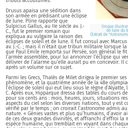
tributs accoutumés.
Drusus apaisa une sédition dans
son armée en prédisant une éclipse
de lune. Pline rapporte que
Sulpicius Gallus, au IIe siècle av. J.-
Disque illustran
C., fut le premier romain qui
de lune du 
(Extrait de "Astrono
expliqua au vulgaire la raison des
éclipses de soleil et de lune. Il fut consul avec Marcu
av. J.-C. ; mais il n’était que tribun militaire lorsque la 
que Paul Emile remporta sur Persée, son général le fit
l’armée assemblée, pour lui annoncer l’éclipse qui vena
délivrer de l’alarme qu’elle aurait pu en concevoir. Il
après un volume sur ce sujet.
Parmi les Grecs, Thalès de Milet dirigea le premier ses
phénomène, et la quatrième année de la 48e olympiade
l’éclipse de soleil qui eut lieu sous le règne d’Alyatte, l
C. Après eux, Hipparque dressa des tables du cours de
pour six cents ans : mois, heures, jours, situations res
aspects du ciel selon les diverses nations, tout y est c
vérifié par le temps ; on croirait l’astronome admis au
nature. « Génies vastes et plus qu’humains, d’avoir ain
de ces deux grandes divinités, et affranchi d’effroi l
espèce humaine, qui tremblait en voyant dans chaque