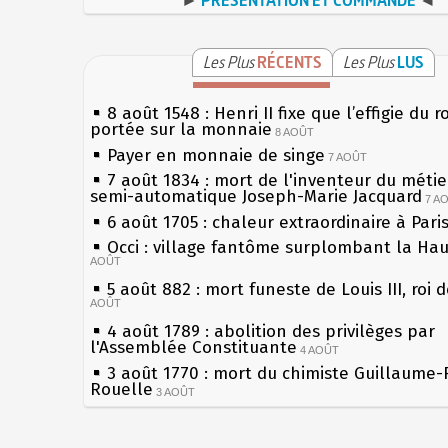
Les Plus
RÉCENTS
Les Plus
LUS
8 août 1548 : Henri II fixe que l’effigie du r
portée sur la monnaie
8 AOÛT
Payer en monnaie de singe
7 AOÛT
7 août 1834 : mort de l'inventeur du métier
semi-automatique Joseph-Marie Jacquard
7 A
6 août 1705 : chaleur extraordinaire à Pari
Occi : village fantôme surplombant la Ha
AOÛT
5 août 882 : mort funeste de Louis III, roi 
AOÛT
4 août 1789 : abolition des privilèges par
l'Assemblée Constituante
4 AOÛT
3 août 1770 : mort du chimiste Guillaume-
Rouelle
3 AOÛT
Musée Jean de La Fontaine : réouverture 
rénovation
2 AOÛT