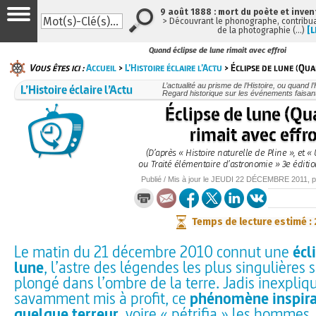
9 août 1888 : mort du poète et inven
> Découvrant le phonographe, contribuan
de la photographie (…)
[L
Quand éclipse de lune rimait avec effroi
Vous êtes ici :
Accueil
>
L’Histoire éclaire l’Actu
> Éclipse de lune (Qua
L’Histoire éclaire l’Actu
L’actualité au prisme de l’Histoire, ou quand l’H
Regard historique sur les événements faisant
Éclipse de lune (Qu
rimait avec effro
(D’après « Histoire naturelle de Pline », et 
ou Traité élémentaire d’astronomie » 3e éditio
Publié / Mis à jour le
JEUDI
22 DÉCEMBRE 2011
, 
Temps de lecture estimé :
Le matin du 21 décembre 2010 connut une
écl
lune
, l’astre des légendes les plus singulières 
plongé dans l’ombre de la terre. Jadis inexpliqu
savamment mis à profit, ce
phénomène inspir
quelque terreur
, voire « pétrifia » les hommes..