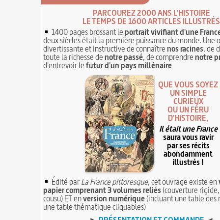
PARCOUREZ 2000 ANS L'HISTOIRE
LE TEMPS DE 1600 ARTICLES ILLUSTRÉS
1400 pages brossant le
portrait vivifiant d'une Franc
deux siècles était la première puissance du monde. Une 
divertissante et instructive de connaître
nos racines
, de 
toute la richesse de
notre passé
, de comprendre
notre p
d'entrevoir le
futur d'un pays millénaire
QUE VOUS SOYEZ
UN SIMPLE
CURIEUX
OU UN FÉRU
D'HISTOIRE,
Il était une France
saura vous ravir
par ses récits
abondamment
illustrés !
Édité par
La France pittoresque
, cet ouvrage existe en
papier comprenant 3 volumes reliés
(couverture rigide,
cousu) ET en
version numérique
(incluant une table des 
une table thématique cliquables)
►
PRÉSENTATION ET COMMANDE
◄