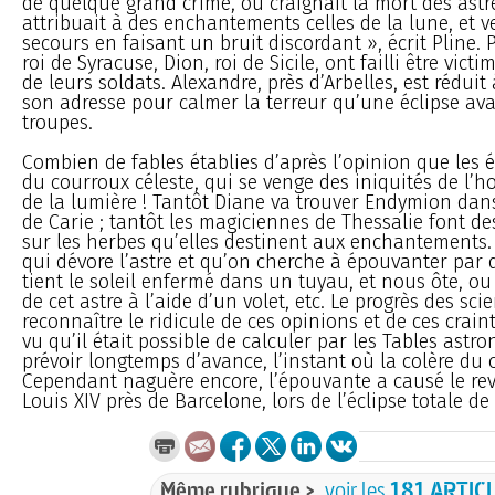
de quelque grand crime, ou craignait la mort des astr
attribuait à des enchantements celles de la lune, et v
secours en faisant un bruit discordant », écrit Pline. P
roi de Syracuse, Dion, roi de Sicile, ont failli être vict
de leurs soldats. Alexandre, près d’Arbelles, est réduit
son adresse pour calmer la terreur qu’une éclipse ava
troupes.
Combien de fables établies d’après l’opinion que les éc
du courroux céleste, qui se venge des iniquités de l’
de la lumière ! Tantôt Diane va trouver Endymion da
de Carie ; tantôt les magiciennes de Thessalie font d
sur les herbes qu’elles destinent aux enchantements. 
qui dévore l’astre et qu’on cherche à épouvanter par de
tient le soleil enfermé dans un tuyau, et nous ôte, o
de cet astre à l’aide d’un volet, etc. Le progrès des scie
reconnaître le ridicule de ces opinions et de ces crain
vu qu’il était possible de calculer par les Tables astr
prévoir longtemps d’avance, l’instant où la colère du ci
Cependant naguère encore, l’épouvante a causé le re
Louis XIV près de Barcelone, lors de l’éclipse totale de 
Même rubrique >
voir les
181 ARTIC