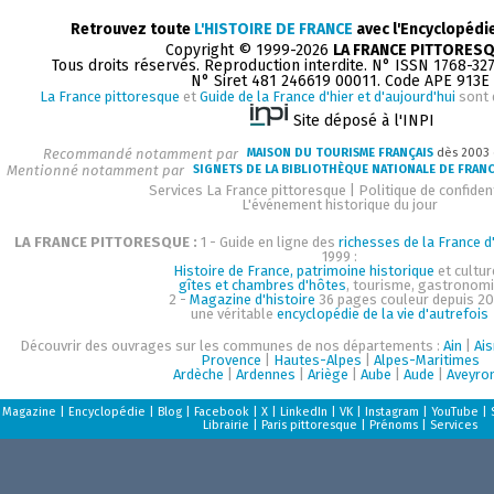
Retrouvez toute
L'HISTOIRE DE FRANCE
avec l'Encyclopédi
Copyright © 1999-2026
LA FRANCE PITTORES
Tous droits réservés. Reproduction interdite. N° ISSN 1768-32
N° Siret 481 246619 00011. Code APE 913E
La France pittoresque
et
Guide de la France d'hier et d'aujourd'hui
sont 
Site déposé à l'INPI
Recommandé notamment par
MAISON DU TOURISME FRANÇAIS
dès 2003
Mentionné notamment par
SIGNETS DE LA BIBLIOTHÈQUE NATIONALE DE FRAN
Services La France pittoresque
|
Politique de confident
L'événement historique du jour
LA FRANCE PITTORESQUE :
1 - Guide en ligne des
richesses de la France d'
1999 :
Histoire de France, patrimoine historique
et cultur
gîtes et chambres d'hôtes
, tourisme, gastronom
2 -
Magazine d'histoire
36 pages couleur depuis 20
une véritable
encyclopédie de la vie d'autrefois
Découvrir des ouvrages sur les communes de nos départements :
Ain
|
Ai
Provence
|
Hautes-Alpes
|
Alpes-Maritimes
Ardèche
|
Ardennes
|
Ariège
|
Aube
|
Aude
|
Aveyro
Magazine
|
Encyclopédie
|
Blog
|
Facebook
|
X
|
LinkedIn
|
VK
|
Instagram
|
YouTube
|
Librairie
|
Paris pittoresque
|
Prénoms
|
Services