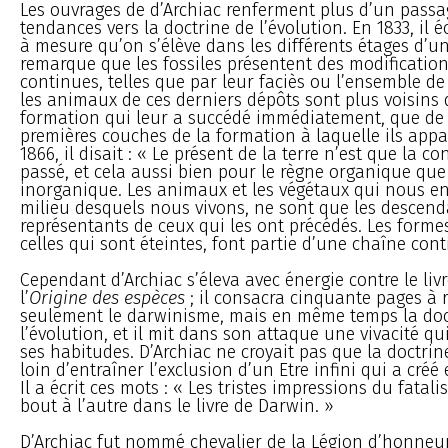
Les ouvrages de d’Archiac renferment plus d’un passa
tendances vers la doctrine de l’évolution. En 1833, il éc
à mesure qu’on s’élève dans les différents étages d’u
remarque que les fossiles présentent des modification
continues, telles que par leur faciès ou l’ensemble de
les animaux de ces derniers dépôts sont plus voisins 
formation qui leur a succédé immédiatement, que de
premières couches de la formation à laquelle ils appa
1866, il disait : « Le présent de la terre n’est que la 
passé, et cela aussi bien pour le règne organique que
inorganique. Les animaux et les végétaux qui nous en
milieu desquels nous vivons, ne sont que les descend
représentants de ceux qui les ont précédés. Les form
celles qui sont éteintes, font partie d’une chaîne conti
Cependant d’Archiac s’éleva avec énergie contre le liv
l’
Origine des espèces
; il consacra cinquante pages à 
seulement le darwinisme, mais en même temps la doc
l’évolution, et il mit dans son attaque une vivacité qu
ses habitudes. D’Archiac ne croyait pas que la doctrine
loin d’entraîner l’exclusion d’un Etre infini qui a créé 
Il a écrit ces mots : « Les tristes impressions du fata
bout à l’autre dans le livre de Darwin. »
D’Archiac fut nommé chevalier de la Légion d’honneu