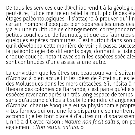
De tous les services que d’Archiac rendit à la géologie
peut-être, fut de mettre en relief la multiplicité des é
étages paléontologiques. Il s’attacha à prouver qu’il 
certain nombre d’époques bien séparées les unes des 
y a eu une multitude de changements, correspondant
petites couches ou de faunules, et que ces faunules s
quelques espèces communes. C’est surtout dans son
qu’il développa cette manière de voir ; il passa succe
la paléontologie des différents pays, donnant la liste 
chaque couche, notant avec soin les espèces spéciales
sont continuées d’une assise à une autre.
La conviction que les êtres ont beaucoup varié suivan
d’Archiac à bien accueillir les idées de Pictet sur les
des Mollusques dans les mers crétacées. S’il hésita à 
théorie des colonies de Barrande, c’est parce qu’elle
espèces revenant après un très long espace de temps
sans qu’aucune d’elles ait subi le moindre changemen
d’Archiac, chaque époque a eu sa physionomie propre. I
« Les formes qui ont une fois disparu ne se montrent p
accompli ; elles font place à d’autres qui disparaissent 
Linné a dit avec raison :
Natura non facit saltus
, on pe
également :
Non retroit natura
. »