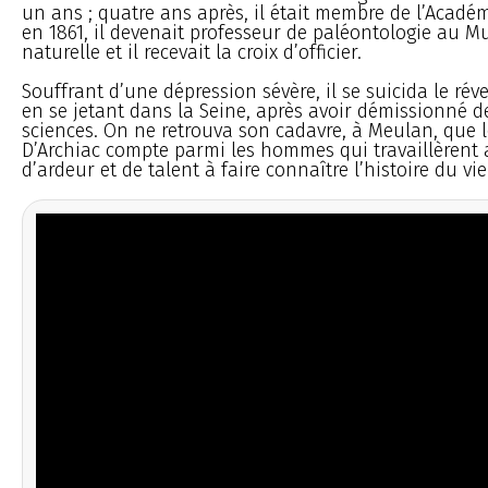
un ans ; quatre ans après, il était membre de l’Académ
en 1861, il devenait professeur de paléontologie au M
naturelle et il recevait la croix d’officier.
Souffrant d’une dépression sévère, il se suicida le rév
en se jetant dans la Seine, après avoir démissionné d
sciences. On ne retrouva son cadavre, à Meulan, que l
D’Archiac compte parmi les hommes qui travaillèrent 
d’ardeur et de talent à faire connaître l’histoire du v