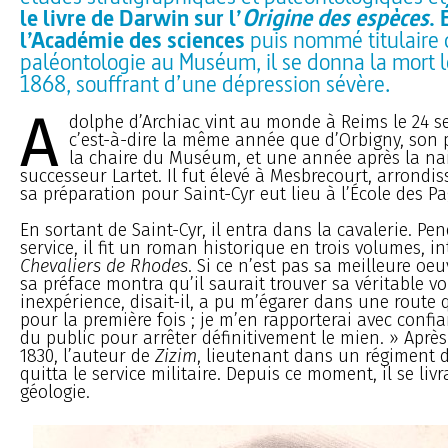
le livre de Darwin sur l’
Origine des espèces
.
l’Académie des sciences
puis nommé titulaire d
paléontologie au Muséum, il se donna la mort l
1868, souffrant d’une dépression sévère.
A
dolphe d’Archiac vint au monde à Reims le 24 s
c’est-à-dire la même année que d’Orbigny, son
la chaire du Muséum, et une année après la na
successeur Lartet. Il fut élevé à Mesbrecourt, arrondi
sa préparation pour Saint-Cyr eut lieu à l’École des Pa
En sortant de Saint-Cyr, il entra dans la cavalerie. Pen
service, il fit un roman historique en trois volumes, in
Chevaliers de Rhodes
. Si ce n’est pas sa meilleure oeu
sa préface montra qu’il saurait trouver sa véritable vo
inexpérience, disait-il, a pu m’égarer dans une route 
pour la première fois ; je m’en rapporterai avec conf
du public pour arrêter définitivement le mien. » Après
1830, l’auteur de
Zizim
, lieutenant dans un régiment 
quitta le service militaire. Depuis ce moment, il se livr
géologie.