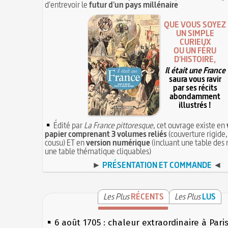
d'entrevoir le
futur d'un pays millénaire
QUE VOUS SOYEZ
UN SIMPLE
CURIEUX
OU UN FÉRU
D'HISTOIRE,
Il était une France
saura vous ravir
par ses récits
abondamment
illustrés !
Édité par
La France pittoresque
, cet ouvrage existe en
papier comprenant 3 volumes reliés
(couverture rigide,
cousu) ET en
version numérique
(incluant une table des 
une table thématique cliquables)
►
PRÉSENTATION ET COMMANDE
◄
Les Plus
RÉCENTS
Les Plus
LUS
6 août 1705 : chaleur extraordinaire à Pari