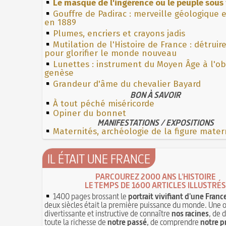
Le masque de l'ingérence ou le peuple sous 
Gouffre de Padirac : merveille géologique 
en 1889
Plumes, encriers et crayons jadis
Mutilation de l'Histoire de France : détruir
pour glorifier le monde nouveau
Lunettes : instrument du Moyen Âge à l'o
genèse
Grandeur d'âme du chevalier Bayard
BON À SAVOIR
À tout péché miséricorde
Opiner du bonnet
MANIFESTATIONS / EXPOSITIONS
Maternités, archéologie de la figure mater
IL ÉTAIT UNE FRANCE
PARCOUREZ 2000 ANS L'HISTOIRE
LE TEMPS DE 1600 ARTICLES ILLUSTRÉS
1400 pages brossant le
portrait vivifiant d'une Franc
deux siècles était la première puissance du monde. Une 
divertissante et instructive de connaître
nos racines
, de 
toute la richesse de
notre passé
, de comprendre
notre p