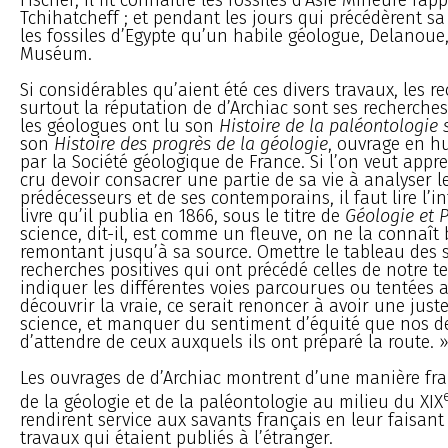
Tchihatcheff ; et pendant les jours qui précédèrent sa 
les fossiles d’Egypte qu’un habile géologue, Delanoue
Muséum.
Si considérables qu’aient été ces divers travaux, les re
surtout la réputation de d’Archiac sont ses recherches
les géologues ont lu son
Histoire de la paléontologie 
son
Histoire des progrès de la géologie
, ouvrage en h
par la Société géologique de France. Si l’on veut appr
cru devoir consacrer une partie de sa vie à analyser l
prédécesseurs et de ses contemporains, il faut lire l’i
livre qu’il publia en 1866, sous le titre de
Géologie et 
science, dit-il, est comme un fleuve, on ne la connaît
remontant jusqu’à sa source. Omettre le tableau des 
recherches positives qui ont précédé celles de notre t
indiquer les différentes voies parcourues ou tentées 
découvrir la vraie, ce serait renoncer à avoir une juste
science, et manquer du sentiment d’équité que nos de
d’attendre de ceux auxquels ils ont préparé la route. 
Les ouvrages de d’Archiac montrent d’une manière fra
de la géologie et de la paléontologie au milieu du XIX
rendirent service aux savants français en leur faisant
travaux qui étaient publiés à l’étranger.