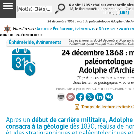
6 août 1705 : chaleur extraordinaire
là, le thermomètre dont se servait Cass
deux (…)
[LIRE]
24 décembre 1868 : mort du paléontologue Adolphe d'Archi
Vous êtes ici :
Accueil
>
Éphéméride, événements
>
Décembre
>
24 déce
mort du paléontologue
Éphéméride, événements
Les événements du 24 décembre. Pour un jo
événement ayant marqué notre Histoire. Cale
24 décembre 1868 : m
paléontologue
Adolphe d’Archi
(D’après « Les ancêtres de nos ani
dans les temps géologiques », paru e
Publié / Mis à jour le
MERCREDI
14 DÉCEMBRE 201
Temps de lecture estimé :
Après un
début de carrière militaire, Adolphe
consacra à la géologie
dès 1830, réalisa de n
études stratigraphiques et paléontologiques e