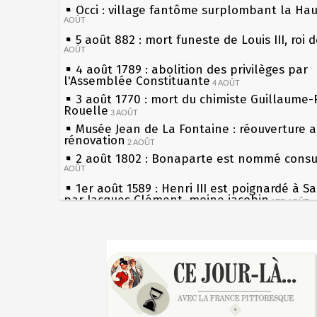
Occi : village fantôme surplombant la Ha
AOÛT
5 août 882 : mort funeste de Louis III, roi 
AOÛT
4 août 1789 : abolition des privilèges par
l'Assemblée Constituante
4 AOÛT
3 août 1770 : mort du chimiste Guillaume-
Rouelle
3 AOÛT
Musée Jean de La Fontaine : réouverture 
rénovation
2 AOÛT
2 août 1802 : Bonaparte est nommé consul
AOÛT
1er août 1589 : Henri III est poignardé à S
par Jacques Clément, moine jacobin
1ER AOÛT
31 juillet 1899 : décret instaurant les mou
boîtes aux lettres en fonte de Léon Mougeo
Sécheresses (Grandes), étés caniculaires à
30 juillet 1918 : mort d'Auguste Poulain, f
les siècles
Chocolat Poulain
30 JUILLET
27 mai 1610 : supplice de François Ravailla
29 juillet 1881 : loi sur la liberté de la pre
du roi Henri IV
28 juillet 1794 : supplice de Robespierre e
Pierre qui roule n'amasse pas mousse
partie de ses complices
28 JUILLET
Qui aime bien châtie bien