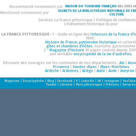
Recommandé notamment par
MAISON DU TOURISME FRANÇAIS
dès 2003 e
SIGNETS DE LA BIBLIOTHÈQUE NATIONALE DE FR
Mentionné notamment par
CULTURE
Services La France pittoresque
|
Politique de confidenti
L'événement historique du jour
LA FRANCE PITTORESQUE :
1 - Guide en ligne des
richesses de la France d'h
1999 :
Histoire de France, patrimoine historique
et culturel
gîtes et chambres d'hôtes
, tourisme, gastronomie
2 -
Magazine d'histoire
36 pages couleur depuis 200
une véritable
encyclopédie de la vie d'autrefois
Découvrir des ouvrages sur les communes de nos départements :
Ain
|
Aisn
Provence
|
Hautes-Alpes
|
Alpes-Maritimes
Ardèche
|
Ardennes
|
Ariège
|
Aube
|
Aude
|
Aveyron
Magazine
|
Encyclopédie
|
Blog
|
Facebook
|
X
|
LinkedIn
|
VK
|
Instagram
|
YouTube
Tumblr
|
Librairie
|
Paris pittoresque
|
Prénoms
|
Services