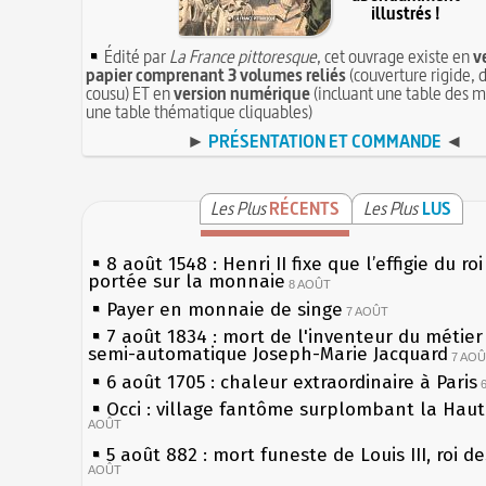
illustrés !
Édité par
La France pittoresque
, cet ouvrage existe en
v
papier comprenant 3 volumes reliés
(couverture rigide, d
cousu) ET en
version numérique
(incluant une table des m
une table thématique cliquables)
►
PRÉSENTATION ET COMMANDE
◄
Les Plus
RÉCENTS
Les Plus
LUS
8 août 1548 : Henri II fixe que l’effigie du ro
portée sur la monnaie
8 AOÛT
Payer en monnaie de singe
7 AOÛT
7 août 1834 : mort de l'inventeur du métier 
semi-automatique Joseph-Marie Jacquard
7 AO
6 août 1705 : chaleur extraordinaire à Paris
Occi : village fantôme surplombant la Hau
AOÛT
5 août 882 : mort funeste de Louis III, roi d
AOÛT