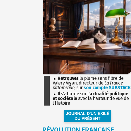
Retrouvez
la plume sans filtre de
Valéry Vigan, directeur de
La France
pittoresque
, sur
son compte SUBSTACK
Il s'attarde sur l'
actualité politique
et sociétale
avec la hauteur de vue de
l'Histoire
JOURNAL D'UN EXILÉ
DU PRÉSENT
RÉVOLUTION FRANÇAISE