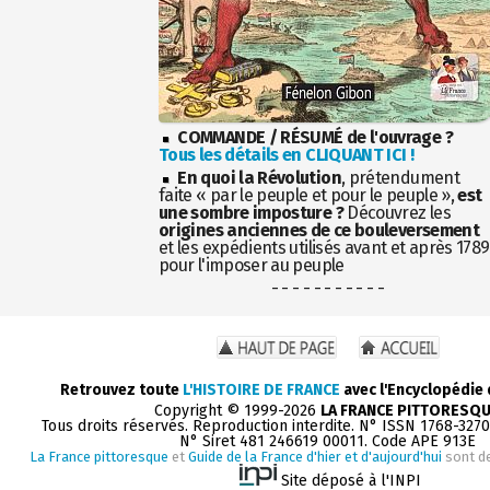
COMMANDE / RÉSUMÉ de l'ouvrage ?
Tous les détails en CLIQUANT ICI !
En quoi la Révolution
, prétendument
faite « par le peuple et pour le peuple »,
est
une sombre imposture ?
Découvrez les
origines anciennes de ce bouleversement
et les expédients utilisés avant et après 1789
pour l'imposer au peuple
- - - - - - - - - - -
Retrouvez toute
L'HISTOIRE DE FRANCE
avec l'Encyclopédie
Copyright © 1999-2026
LA FRANCE PITTORESQ
Tous droits réservés. Reproduction interdite. N° ISSN 1768-327
N° Siret 481 246619 00011. Code APE 913E
La France pittoresque
et
Guide de la France d'hier et d'aujourd'hui
sont d
Site déposé à l'INPI