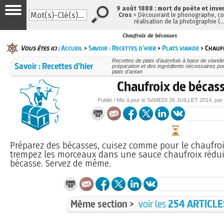
9 août 1888 : mort du poète et inve
Cros
> Découvrant le phonographe, con
réalisation de la photographie (
Chaufroix de bécasses
Vous êtes ici :
Accueil
>
Savoir : Recettes d’hier
>
Plats viande
> Chaufr
Recettes de plats d’autrefois à base de viande
Savoir : Recettes d’hier
préparation et des ingrédients nécessaires po
plats d’antan
Chaufroix de bécas
Publié / Mis à jour le
SAMEDI
26 JUILLET 2014
, pa
Préparez des bécasses, cuisez comme pour le chaufroi
trempez les morceaux dans une sauce chaufroix rédu
bécasse. Servez de même.
Même section >
voir les
254 ARTICLE