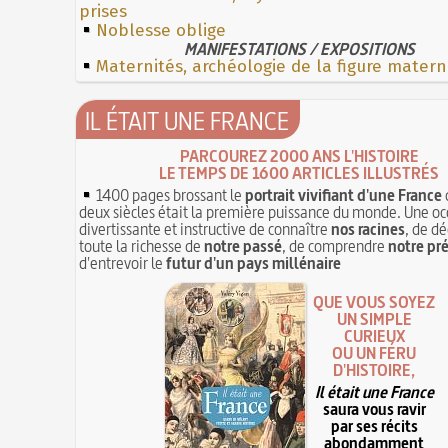
prises
Noblesse oblige
MANIFESTATIONS / EXPOSITIONS
Maternités, archéologie de la figure matern
IL ÉTAIT UNE FRANCE
PARCOUREZ 2000 ANS L'HISTOIRE
LE TEMPS DE 1600 ARTICLES ILLUSTRÉS
1400 pages brossant le
portrait vivifiant d'une France
deux siècles était la première puissance du monde. Une oc
divertissante et instructive de connaître
nos racines
, de dé
toute la richesse de
notre passé
, de comprendre
notre pr
d'entrevoir le
futur d'un pays millénaire
QUE VOUS SOYEZ
UN SIMPLE
CURIEUX
OU UN FÉRU
D'HISTOIRE,
Il était une France
saura vous ravir
par ses récits
abondamment