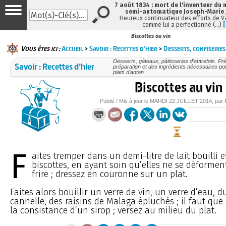
7 août 1834 : mort de l'inventeur du 
semi-automatique Joseph-Marie
Heureux continuateur des efforts de V
comme lui a perfectionné (…)
Biscottes au vin
Vous êtes ici :
Accueil
>
Savoir : Recettes d’hier
>
Desserts, confiseries
Desserts, gâteaux, pâtisseries d’autrefois. Pré
Savoir : Recettes d’hier
préparation et des ingrédients nécessaires po
plats d’antan
Biscottes au vin
Publié / Mis à jour le
MARDI
22 JUILLET 2014
, par
F
aites tremper dans un demi-litre de lait bouilli et 
biscottes, en ayant soin qu’elles ne se déforment
frire ; dressez en couronne sur un plat.
Faites alors bouillir un verre de vin, un verre d’eau, d
cannelle, des raisins de Malaga épluchés ; il faut que 
la consistance d’un sirop ; versez au milieu du plat.