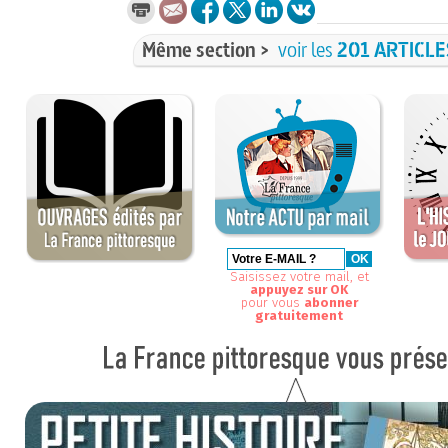
Même section >
voir les
201 ARTICLE
Saisissez votre mail, et
appuyez sur OK
pour vous
abonner
gratuitement