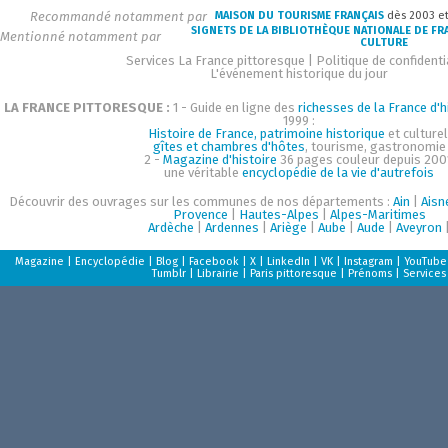
Recommandé notamment par
MAISON DU TOURISME FRANÇAIS
dès 2003 e
SIGNETS DE LA BIBLIOTHÈQUE NATIONALE DE FR
Mentionné notamment par
CULTURE
Services La France pittoresque
|
Politique de confidenti
L'événement historique du jour
LA FRANCE PITTORESQUE :
1 - Guide en ligne des
richesses de la France d'h
1999 :
Histoire de France, patrimoine historique
et culturel
gîtes et chambres d'hôtes
, tourisme, gastronomie
2 -
Magazine d'histoire
36 pages couleur depuis 200
une véritable
encyclopédie de la vie d'autrefois
Découvrir des ouvrages sur les communes de nos départements :
Ain
|
Aisn
Provence
|
Hautes-Alpes
|
Alpes-Maritimes
Ardèche
|
Ardennes
|
Ariège
|
Aube
|
Aude
|
Aveyron
Magazine
|
Encyclopédie
|
Blog
|
Facebook
|
X
|
LinkedIn
|
VK
|
Instagram
|
YouTube
Tumblr
|
Librairie
|
Paris pittoresque
|
Prénoms
|
Services