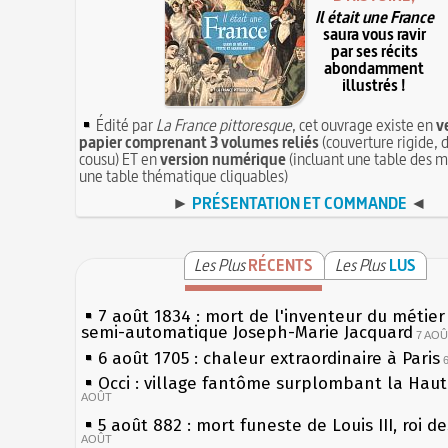
Il était une France
saura vous ravir
par ses récits
abondamment
illustrés !
Édité par
La France pittoresque
, cet ouvrage existe en
v
papier comprenant 3 volumes reliés
(couverture rigide, d
cousu) ET en
version numérique
(incluant une table des m
une table thématique cliquables)
►
PRÉSENTATION ET COMMANDE
◄
Les Plus
RÉCENTS
Les Plus
LUS
7 août 1834 : mort de l'inventeur du métier 
semi-automatique Joseph-Marie Jacquard
7 AO
6 août 1705 : chaleur extraordinaire à Paris
Occi : village fantôme surplombant la Hau
AOÛT
5 août 882 : mort funeste de Louis III, roi d
AOÛT