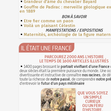
Grandeur d'âme du chevalier Bayard
Gouffre de Padirac : merveille géologique e
en 1889
BON À SAVOIR
Etre fier comme un paon
Voilà un plaisant Célestin
MANIFESTATIONS / EXPOSITIONS
Maternités, archéologie de la figure matern
IL ÉTAIT UNE FRANCE
PARCOUREZ 2000 ANS L'HISTOIRE
LE TEMPS DE 1600 ARTICLES ILLUSTRÉS
1400 pages brossant le
portrait vivifiant d'une France
deux siècles était la première puissance du monde. Une oc
divertissante et instructive de connaître
nos racines
, de dé
toute la richesse de
notre passé
, de comprendre
notre pr
d'entrevoir le
futur d'un pays millénaire
QUE VOUS SOYEZ
UN SIMPLE
CURIEUX
OU UN FÉRU
D'HISTOIRE,