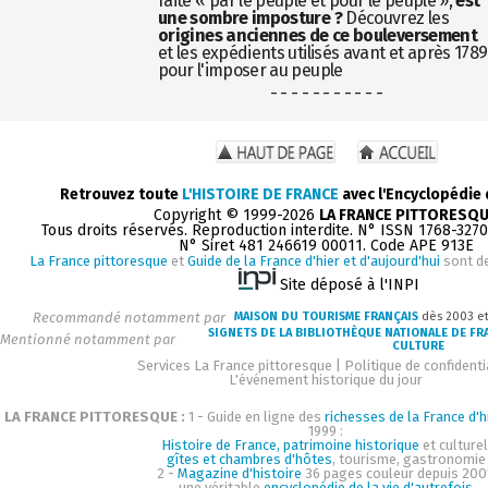
faite « par le peuple et pour le peuple »,
est
une sombre imposture ?
Découvrez les
origines anciennes de ce bouleversement
et les expédients utilisés avant et après 1789
pour l'imposer au peuple
- - - - - - - - - - -
Retrouvez toute
L'HISTOIRE DE FRANCE
avec l'Encyclopédie
Copyright © 1999-2026
LA FRANCE PITTORESQ
Tous droits réservés. Reproduction interdite. N° ISSN 1768-327
N° Siret 481 246619 00011. Code APE 913E
La France pittoresque
et
Guide de la France d'hier et d'aujourd'hui
sont d
Site déposé à l'INPI
Recommandé notamment par
MAISON DU TOURISME FRANÇAIS
dès 2003 e
SIGNETS DE LA BIBLIOTHÈQUE NATIONALE DE FR
Mentionné notamment par
CULTURE
Services La France pittoresque
|
Politique de confidenti
L'événement historique du jour
LA FRANCE PITTORESQUE :
1 - Guide en ligne des
richesses de la France d'h
1999 :
Histoire de France, patrimoine historique
et culturel
gîtes et chambres d'hôtes
, tourisme, gastronomie
2 -
Magazine d'histoire
36 pages couleur depuis 200
une véritable
encyclopédie de la vie d'autrefois