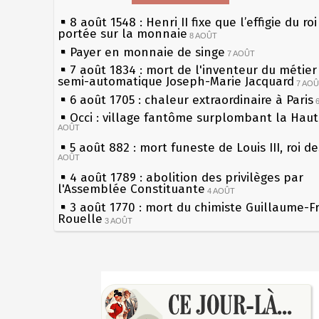
8 août 1548 : Henri II fixe que l’effigie du ro
portée sur la monnaie
8 AOÛT
Payer en monnaie de singe
7 AOÛT
7 août 1834 : mort de l'inventeur du métier 
semi-automatique Joseph-Marie Jacquard
7 AO
6 août 1705 : chaleur extraordinaire à Paris
Occi : village fantôme surplombant la Hau
AOÛT
5 août 882 : mort funeste de Louis III, roi d
AOÛT
4 août 1789 : abolition des privilèges par
l'Assemblée Constituante
4 AOÛT
3 août 1770 : mort du chimiste Guillaume-F
Rouelle
3 AOÛT
Musée Jean de La Fontaine : réouverture a
rénovation
2 AOÛT
2 août 1802 : Bonaparte est nommé consul 
Sécheresses (Grandes), étés caniculaires à 
AOÛT
les siècles
1er août 1589 : Henri III est poignardé à Sa
27 mai 1610 : supplice de François Ravaillac
par Jacques Clément, moine jacobin
du roi Henri IV
1ER AOÛT