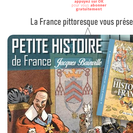
appuyez sur OK
pour vous
abonner
gratuitement