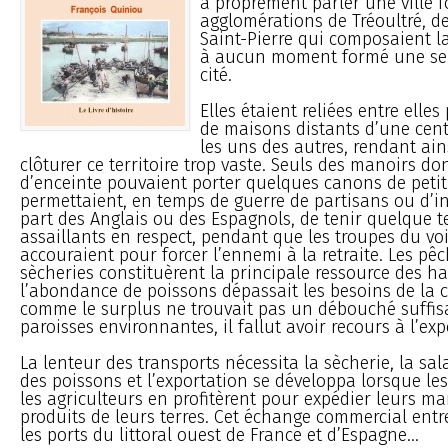
à proprement parler une ville for
agglomérations de Tréoultré, de
Saint-Pierre qui composaient la
à aucun moment formé une se
cité.
Elles étaient reliées entre elle
de maisons distants d’une cen
les uns des autres, rendant ain
clôturer ce territoire trop vaste. Seuls des manoirs do
d’enceinte pouvaient porter quelques canons de petit
permettaient, en temps de guerre de partisans ou d’i
part des Anglais ou des Espagnols, de tenir quelque t
assaillants en respect, pendant que les troupes du vo
accouraient pour forcer l’ennemi à la retraite. Les pêc
sècheries constituèrent la principale ressource des 
l’abondance de poissons dépassait les besoins de la
comme le surplus ne trouvait pas un débouché suffis
paroisses environnantes, il fallut avoir recours à l’exp
La lenteur des transports nécessita la sècherie, la sa
des poissons et l’exportation se développa lorsque l
les agriculteurs en profitèrent pour expédier leurs ma
produits de leurs terres. Cet échange commercial entr
les ports du littoral ouest de France et d’Espagne...