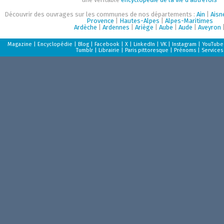
Découvrir des ouvrages sur les communes de nos départements :
Ain
|
Aisn
Provence
|
Hautes-Alpes
|
Alpes-Maritimes
Ardèche
|
Ardennes
|
Ariège
|
Aube
|
Aude
|
Aveyron
Magazine
|
Encyclopédie
|
Blog
|
Facebook
|
X
|
LinkedIn
|
VK
|
Instagram
|
YouTube
Tumblr
|
Librairie
|
Paris pittoresque
|
Prénoms
|
Services