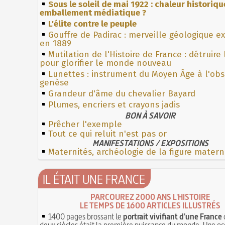
Sous le soleil de mai 1922 : chaleur historiqu
emballement médiatique ?
L'élite contre le peuple
Gouffre de Padirac : merveille géologique e
en 1889
Mutilation de l'Histoire de France : détruire
pour glorifier le monde nouveau
Lunettes : instrument du Moyen Âge à l'ob
genèse
Grandeur d'âme du chevalier Bayard
Plumes, encriers et crayons jadis
BON À SAVOIR
Prêcher l'exemple
Tout ce qui reluit n'est pas or
MANIFESTATIONS / EXPOSITIONS
Maternités, archéologie de la figure matern
IL ÉTAIT UNE FRANCE
PARCOUREZ 2000 ANS L'HISTOIRE
LE TEMPS DE 1600 ARTICLES ILLUSTRÉS
1400 pages brossant le
portrait vivifiant d'une France
deux siècles était la première puissance du monde. Une oc