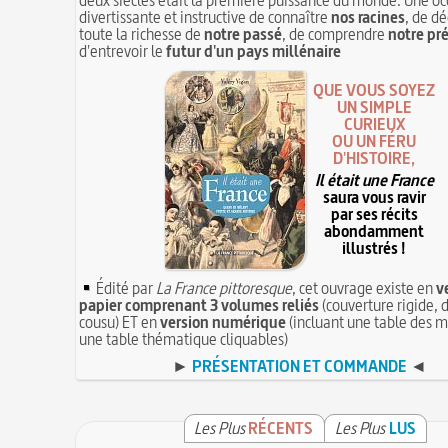
divertissante et instructive de connaître
nos racines
, de dé
toute la richesse de
notre passé
, de comprendre
notre pr
d'entrevoir le
futur d'un pays millénaire
QUE VOUS SOYEZ
UN SIMPLE
CURIEUX
OU UN FÉRU
D'HISTOIRE,
Il était une France
saura vous ravir
par ses récits
abondamment
illustrés !
Édité par
La France pittoresque
, cet ouvrage existe en
v
papier comprenant 3 volumes reliés
(couverture rigide, d
cousu) ET en
version numérique
(incluant une table des m
une table thématique cliquables)
►
PRÉSENTATION ET COMMANDE
◄
Les Plus
RÉCENTS
Les Plus
LUS