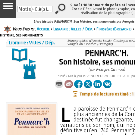
9 août 1888 : mort du poète et inve
Cros
> Découvrant le phonographe, con
réalisation de la photographie (
Livre histoire PENMARC'H. Son histoire, ses monuments par François
Vous êtes ici :
Accueil
>
Librairie : Villes / Dép.
>
Finistère (Bretagne)
>
histoire, ses monuments
Librairie : Villes / Dép.
Monographies d’histoire locale. Catalogue ouvra
villages du Finistère (Bretagne)
PENMARC’H.
Son histoire, ses mon
(par François Quiniou)
Publié / Mis à jour le
VENDREDI
29 JUILLET 2011
, p
Temps de lecture estimé : 1
L
a paroisse de Penmarc’h e
plus anciennes de la Corn
destinée fut changeante, 
variations de son nom, qui ne
définitive qu’en 1740. Penmarc’