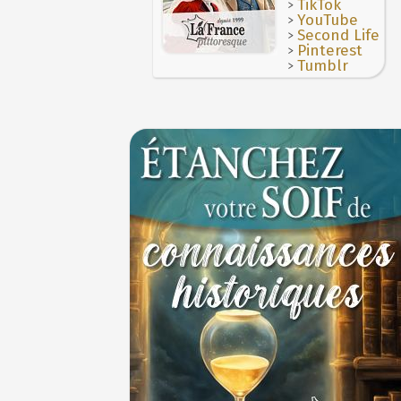
>
TikTok
1ER JUILLET
>
YouTube
>
Second Life
>
Pinterest
>
Tumblr