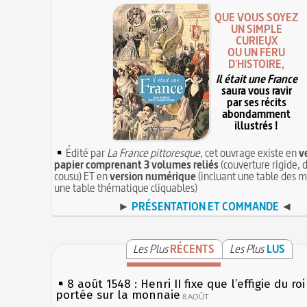
QUE VOUS SOYEZ
UN SIMPLE
CURIEUX
OU UN FÉRU
D'HISTOIRE,
Il était une France
saura vous ravir
par ses récits
abondamment
illustrés !
Édité par
La France pittoresque
, cet ouvrage existe en
v
papier comprenant 3 volumes reliés
(couverture rigide, d
cousu) ET en
version numérique
(incluant une table des m
une table thématique cliquables)
►
PRÉSENTATION ET COMMANDE
◄
Les Plus
RÉCENTS
Les Plus
LUS
8 août 1548 : Henri II fixe que l’effigie du ro
portée sur la monnaie
8 AOÛT