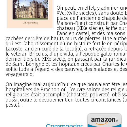
On peut, en effet, y admirer une
XVe, XVIIe siècles), sans doute b
place de l’ancienne chapelle de
Maison-Dieu) construit par Ch
château (XIXe siècle), édifié su
l’ancien castel, et des maisons
cachées derrière de hauts murs de pierres. Une authe
qui est l’aboutissement d’une histoire fertile en périp
Lacoste, ancien curé de la localité, a retracée depuis 
le vétéran Briccius, d’une villa, à l’époque gallo-roma
dernier tiers du XIXe siècle, en passant par la juridict
de Saint-Bénigne et les hôpitaux créés par Charles le 
sollicitude à l’égard « des pauvres, des malades et de
voyageurs ».
On imagine mal aujourd’hui ce que pouvaient être le
hospitaliers de Brochon où l’œuvre sainte des religieu
religieuses était accomplie (chasteté, pauvreté, obéis
aussi, outre le dévouement en toutes circonstances (
peste)...
Commander