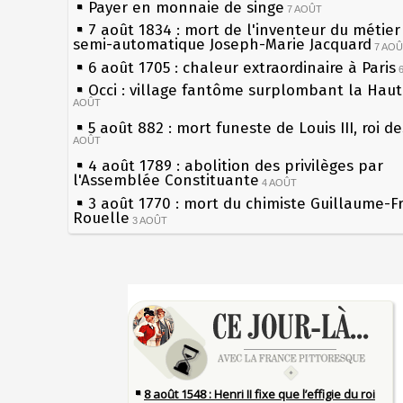
Payer en monnaie de singe
7 AOÛT
7 août 1834 : mort de l'inventeur du métier 
semi-automatique Joseph-Marie Jacquard
7 AO
6 août 1705 : chaleur extraordinaire à Paris
Occi : village fantôme surplombant la Hau
AOÛT
5 août 882 : mort funeste de Louis III, roi d
AOÛT
4 août 1789 : abolition des privilèges par
l'Assemblée Constituante
4 AOÛT
3 août 1770 : mort du chimiste Guillaume-F
Rouelle
3 AOÛT
Musée Jean de La Fontaine : réouverture a
rénovation
2 AOÛT
2 août 1802 : Bonaparte est nommé consul 
Sécheresses (Grandes), étés caniculaires à 
AOÛT
les siècles
1er août 1589 : Henri III est poignardé à Sa
27 mai 1610 : supplice de François Ravaillac
par Jacques Clément, moine jacobin
du roi Henri IV
1ER AOÛT
31 juillet 1899 : décret instaurant les moug
Pierre qui roule n'amasse pas mousse
boîtes aux lettres en fonte de Léon Mougeot
Qui aime bien châtie bien
30 juillet 1918 : mort d'Auguste Poulain, fo
Tout vient à point à qui sait attendre