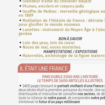
Grandeur d'âme du chevalier Bayard
Plumes, encriers et crayons jadis
Gouffre de Padirac : merveille géologique e
en 1889
Mutilation de l'Histoire de France : détruire
pour glorifier le monde nouveau
Lunettes : instrument du Moyen Âge à l'ob
genèse
BON À SAVOIR
Loin des yeux, loin du coeur
Noces de mai, noces mortelles
MANIFESTATIONS / EXPOSITIONS
Maternités, archéologie de la figure matern
IL ÉTAIT UNE FRANCE
PARCOUREZ 2000 ANS L'HISTOIRE
LE TEMPS DE 1600 ARTICLES ILLUSTRÉS
1400 pages brossant le
portrait vivifiant d'une France
deux siècles était la première puissance du monde. Une oc
divertissante et instructive de connaître
nos racines
, de dé
toute la richesse de
notre passé
, de comprendre
notre pr
d'entrevoir le
futur d'un pays millénaire