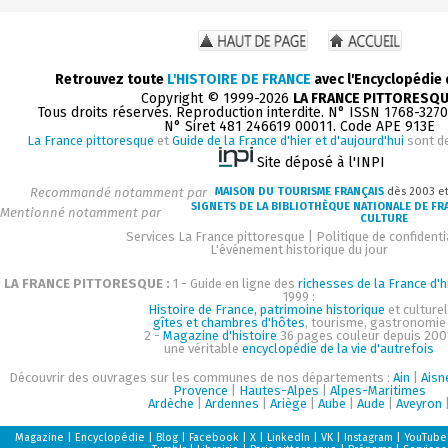
Retrouvez toute
L'HISTOIRE DE FRANCE
avec l'Encyclopédie
Copyright © 1999-2026
LA FRANCE PITTORESQ
Tous droits réservés. Reproduction interdite. N° ISSN 1768-327
N° Siret 481 246619 00011. Code APE 913E
La France pittoresque
et
Guide de la France d'hier et d'aujourd'hui
sont d
Site déposé à l'INPI
Recommandé notamment par
MAISON DU TOURISME FRANÇAIS
dès 2003 e
SIGNETS DE LA BIBLIOTHÈQUE NATIONALE DE FR
Mentionné notamment par
CULTURE
Services La France pittoresque
|
Politique de confidenti
L'événement historique du jour
LA FRANCE PITTORESQUE :
1 - Guide en ligne des
richesses de la France d'h
1999 :
Histoire de France, patrimoine historique
et culturel
gîtes et chambres d'hôtes
, tourisme, gastronomie
2 -
Magazine d'histoire
36 pages couleur depuis 200
une véritable
encyclopédie de la vie d'autrefois
Découvrir des ouvrages sur les communes de nos départements :
Ain
|
Aisn
Provence
|
Hautes-Alpes
|
Alpes-Maritimes
Ardèche
|
Ardennes
|
Ariège
|
Aube
|
Aude
|
Aveyron
Magazine
|
Encyclopédie
|
Blog
|
Facebook
|
X
|
LinkedIn
|
VK
|
Instagram
|
YouTube