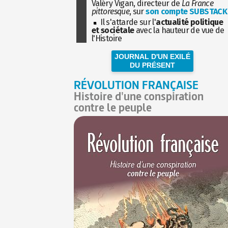
Valéry Vigan, directeur de
La France
pittoresque
, sur
son compte SUBSTACK
Il s'attarde sur l'
actualité politique
et sociétale
avec la hauteur de vue de
l'Histoire
JOURNAL D'UN EXILÉ
DU PRÉSENT
RÉVOLUTION FRANÇAISE
Histoire d'une conspiration
contre le peuple