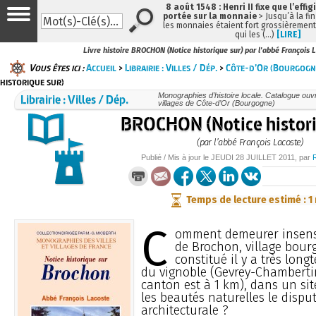
8 août 1548 : Henri II fixe que l’effig
portée sur la monnaie
> Jusqu’à la fin
les monnaies étaient fort grossièrement 
qui les (…)
[LIRE]
Livre histoire BROCHON (Notice historique sur) par l'abbé François 
Vous êtes ici :
Accueil
>
Librairie : Villes / Dép.
>
Côte-d’Or (Bourgogn
historique sur)
Librairie : Villes / Dép.
Monographies d’histoire locale. Catalogue ouvra
villages de Côte-d’Or (Bourgogne)
BROCHON (Notice histori
(par l’abbé François Lacoste)
Publié / Mis à jour le
JEUDI
28 JUILLET 2011
, par
Temps de lecture estimé : 1
C
omment demeurer insens
de Brochon, village bou
constitué il y a très lo
du vignoble (Gevrey-Chambertin
canton est à 1 km), dans un si
les beautés naturelles le disput
architecturale ?