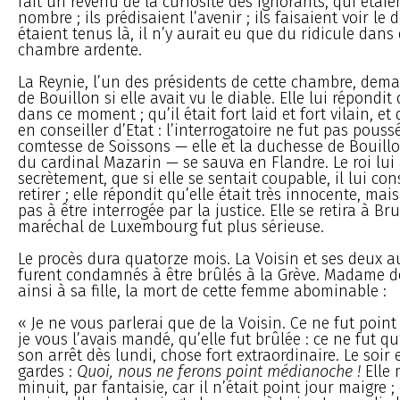
fait un revenu de la curiosité des ignorants, qui étaie
nombre ; ils prédisaient l’avenir ; ils faisaient voir le di
étaient tenus là, il n’y aurait eu que du ridicule dans
chambre ardente.
La Reynie, l’un des présidents de cette chambre, dem
de Bouillon si elle avait vu le diable. Elle lui répondit 
dans ce moment ; qu’il était fort laid et fort vilain, et 
en conseiller d’Etat : l’interrogatoire ne fut pas poussé
comtesse de Soissons — elle et la duchesse de Bouillo
du cardinal Mazarin — se sauva en Flandre. Le roi lui a
secrètement, que si elle se sentait coupable, il lui cons
retirer ; elle répondit qu’elle était très innocente, mai
pas à être interrogée par la justice. Elle se retira à Bru
maréchal de Luxembourg fut plus sérieuse.
Le procès dura quatorze mois. La Voisin et ses deux a
furent condamnés à être brûlés à la Grève. Madame d
ainsi à sa fille, la mort de cette femme abominable :
« Je ne vous parlerai que de la Voisin. Ce ne fut poi
je vous l’avais mandé, qu’elle fut brûlée : ce ne fut qu’
son arrêt dès lundi, chose fort extraordinaire. Le soir e
gardes :
Quoi, nous ne ferons point médianoche !
Elle 
minuit, par fantaisie, car il n’était point jour maigre 