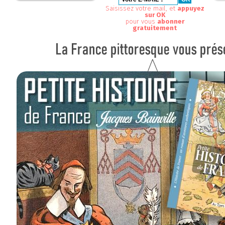
Saisissez votre mail, et
appuyez
sur OK
pour vous
abonner
gratuitement