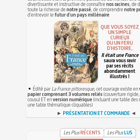
divertissante et instructive de connaître
nos racines
, de 
toute la richesse de
notre passé
, de comprendre
notre p
d'entrevoir le
futur d'un pays millénaire
QUE VOUS SOYEZ
UN SIMPLE
CURIEUX
OU UN FÉRU
D'HISTOIRE,
Il était une France
saura vous ravir
par ses récits
abondamment
illustrés !
Édité par
La France pittoresque
, cet ouvrage existe en
papier comprenant 3 volumes reliés
(couverture rigide,
cousu) ET en
version numérique
(incluant une table des 
une table thématique cliquables)
►
PRÉSENTATION ET COMMANDE
◄
Les Plus
RÉCENTS
Les Plus
LUS