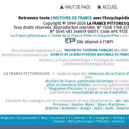
Retrouvez toute
L'HISTOIRE DE FRANCE
avec l'Encyclopédi
Copyright © 1999-2026
LA FRANCE PITTORES
Tous droits réservés. Reproduction interdite. N° ISSN 1768-32
N° Siret 481 246619 00011. Code APE 913E
La France pittoresque
et
Guide de la France d'hier et d'aujourd'hui
sont 
Site déposé à l'INPI
Recommandé notamment par
MAISON DU TOURISME FRANÇAIS
dès 2003
Mentionné notamment par
SIGNETS DE LA BIBLIOTHÈQUE NATIONALE DE FRAN
Services La France pittoresque
|
Politique de confident
L'événement historique du jour
LA FRANCE PITTORESQUE :
1 - Guide en ligne des
richesses de la France d'
1999 :
Histoire de France, patrimoine historique
et cultur
gîtes et chambres d'hôtes
, tourisme, gastronom
2 -
Magazine d'histoire
36 pages couleur depuis 20
une véritable
encyclopédie de la vie d'autrefois
Découvrir des ouvrages sur les communes de nos départements :
Ain
|
Ai
Provence
|
Hautes-Alpes
|
Alpes-Maritimes
Ardèche
|
Ardennes
|
Ariège
|
Aube
|
Aude
|
Aveyro
Magazine
|
Encyclopédie
|
Blog
|
Facebook
|
X
|
LinkedIn
|
VK
|
Instagram
|
YouTube
|
Librairie
|
Paris pittoresque
|
Prénoms
|
Services