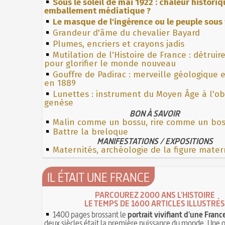
Sous le soleil de mai 1922 : chaleur histori
emballement médiatique ?
Le masque de l'ingérence ou le peuple sous 
Grandeur d'âme du chevalier Bayard
Plumes, encriers et crayons jadis
Mutilation de l'Histoire de France : détruir
pour glorifier le monde nouveau
Gouffre de Padirac : merveille géologique 
en 1889
Lunettes : instrument du Moyen Âge à l'o
genèse
BON À SAVOIR
Malin comme un bossu, rire comme un bo
Battre la breloque
MANIFESTATIONS / EXPOSITIONS
Maternités, archéologie de la figure mater
IL ÉTAIT UNE FRANCE
PARCOUREZ 2000 ANS L'HISTOIRE
LE TEMPS DE 1600 ARTICLES ILLUSTRÉS
1400 pages brossant le
portrait vivifiant d'une Franc
deux siècles était la première puissance du monde. Une 