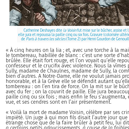
Catherine Deshayes dite
la Voisin
fut mise sur le bûcher, assise et l
elle jura et repoussa la paille cinq ou six fois. Gravure (colorisée ulté
de
Paris à travers les siècles
(Tome 2) par Henri Gourdon de Genouil
« À cinq heures on la lia ; et, avec une torche à la ma
le tombereau, habillée de blanc : c’est une sorte d’hab
brûlée. Elle était fort rouge, et l’on voyait qu’elle repo
confesseur et le crucifix avec violence. Nous la vîmes 
Sully, madame de Chaulnes, madame de Sully, la comt
bien d’autres. A Notre-Dame, elle ne voulut jamais p
honorable, et à la Grève elle se défendit autant qu’ell
tombereau : on l’en tira de force. On la mit sur le bûch
avec du fer ; on la couvrit de paille. Elle jura beaucou
paille cinq ou six fois ; mais enfin le feu s’augmenta, 
vue, et ses cendres sont en l’air présentement.
« Voilà la mort de madame Voisin, célèbre par ses cri
impiété. Un juge à qui mon fils disait l’autre jour que 
étrange chose que de la faire brûler à petit feu, lui dit
a certains petits adoucissements, à cause de la faibles