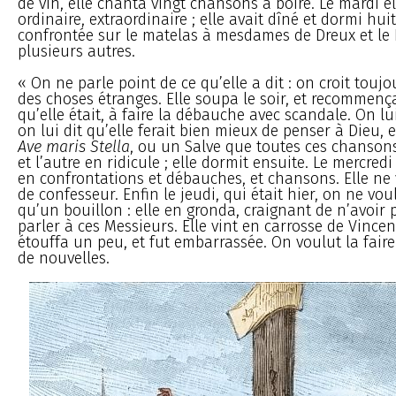
de vin, elle chanta vingt chansons à boire. Le mardi el
ordinaire, extraordinaire ; elle avait dîné et dormi huit
confrontée sur le matelas à mesdames de Dreux et le 
plusieurs autres.
« On ne parle point de ce qu’elle a dit : on croit touj
des choses étranges. Elle soupa le soir, et recommença
qu’elle était, à faire la débauche avec scandale. On lui
on lui dit qu’elle ferait bien mieux de penser à Dieu, 
Ave maris Stella
, ou un Salve que toutes ces chansons
et l’autre en ridicule ; elle dormit ensuite. Le mercre
en confrontations et débauches, et chansons. Elle ne 
de confesseur. Enfin le jeudi, qui était hier, on ne vo
qu’un bouillon : elle en gronda, craignant de n’avoir 
parler à ces Messieurs. Elle vint en carrosse de Vincenn
étouffa un peu, et fut embarrassée. On voulut la faire
de nouvelles.