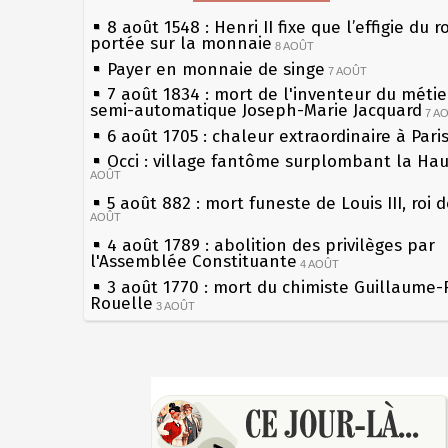
8 août 1548 : Henri II fixe que l’effigie du r
portée sur la monnaie
8 AOÛT
Payer en monnaie de singe
7 AOÛT
7 août 1834 : mort de l'inventeur du métier
semi-automatique Joseph-Marie Jacquard
7 A
6 août 1705 : chaleur extraordinaire à Pari
Occi : village fantôme surplombant la Ha
AOÛT
5 août 882 : mort funeste de Louis III, roi 
AOÛT
4 août 1789 : abolition des privilèges par
l'Assemblée Constituante
4 AOÛT
3 août 1770 : mort du chimiste Guillaume-
Rouelle
3 AOÛT
Musée Jean de La Fontaine : réouverture 
rénovation
2 AOÛT
2 août 1802 : Bonaparte est nommé consul
Sécheresses (Grandes), étés caniculaires à
AOÛT
les siècles
1er août 1589 : Henri III est poignardé à S
27 mai 1610 : supplice de François Ravailla
par Jacques Clément, moine jacobin
du roi Henri IV
1ER AOÛT