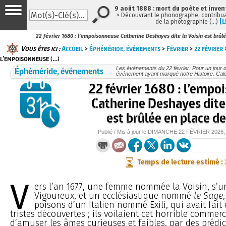
9 août 1888 : mort du poète et inven
> Découvrant le phonographe, contribuan
de la photographie (…)
[L
22 février 1680 : l’empoisonneuse Catherine Deshayes dite la Voisin est brûl
Vous êtes ici :
Accueil
>
Éphéméride, événements
>
Février
>
22 février
>
l’empoisonneuse (…)
Éphéméride, événements
Les événements du 22 février. Pour un jour
événement ayant marqué notre Histoire. Cale
22 février 1680 : l’empo
Catherine Deshayes dit
est brûlée en place d
Publié / Mis à jour le
DIMANCHE
22 FÉVRIER 2026
,
Temps de lecture estimé :
V
ers l’an 1677, une femme nommée la Voisin, s’un
Vigoureux, et un ecclésiastique nommé
le Sage
poisons d’un Italien nommé Exili, qui avait fait
tristes découvertes ; ils voilaient cet horrible commer
d’amuser les âmes curieuses et faibles, par des prédic