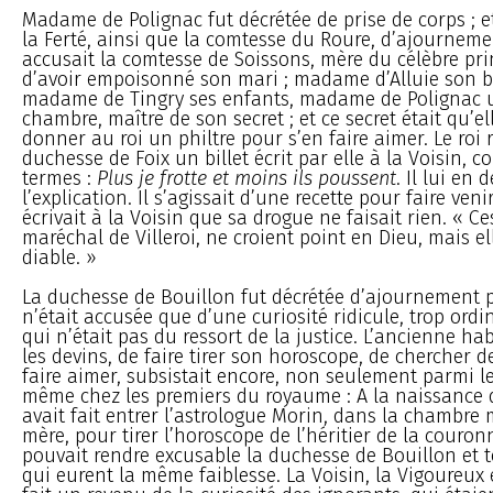
Madame de Polignac fut décrétée de prise de corps ; e
la Ferté, ainsi que la comtesse du Roure, d’ajournem
accusait la comtesse de Soissons, mère du célèbre pr
d’avoir empoisonné son mari ; madame d’Alluie son b
madame de Tingry ses enfants, madame de Polignac u
chambre, maître de son secret ; et ce secret était qu’el
donner au roi un philtre pour s’en faire aimer. Le roi r
duchesse de Foix un billet écrit par elle à la Voisin, c
termes :
Plus je frotte et moins ils poussent
. Il lui en
l’explication. Il s’agissait d’une recette pour faire veni
écrivait à la Voisin que sa drogue ne faisait rien. « Ce
maréchal de Villeroi, ne croient point en Dieu, mais el
diable. »
La duchesse de Bouillon fut décrétée d’ajournement p
n’était accusée que d’une curiosité ridicule, trop ordi
qui n’était pas du ressort de la justice. L’ancienne ha
les devins, de faire tirer son horoscope, de chercher d
faire aimer, subsistait encore, non seulement parmi l
même chez les premiers du royaume : A la naissance d
avait fait entrer l’astrologue Morin, dans la chambre
mère, pour tirer l’horoscope de l’héritier de la couro
pouvait rendre excusable la duchesse de Bouillon et 
qui eurent la même faiblesse. La Voisin, la Vigoureux e