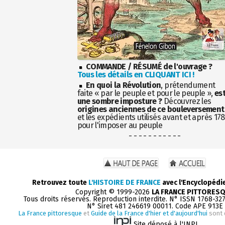
COMMANDE / RÉSUMÉ de l'ouvrage ?
Tous les détails en CLIQUANT ICI !
En quoi la Révolution
, prétendument
faite « par le peuple et pour le peuple »,
es
une sombre imposture ?
Découvrez les
origines anciennes de ce bouleversement
et les expédients utilisés avant et après 17
pour l'imposer au peuple
- - - - - - - - - - -
Retrouvez toute
L'HISTOIRE DE FRANCE
avec l'Encyclopédi
Copyright © 1999-2026
LA FRANCE PITTORES
Tous droits réservés. Reproduction interdite. N° ISSN 1768-32
N° Siret 481 246619 00011. Code APE 913E
La France pittoresque
et
Guide de la France d'hier et d'aujourd'hui
sont 
Site déposé à l'INPI