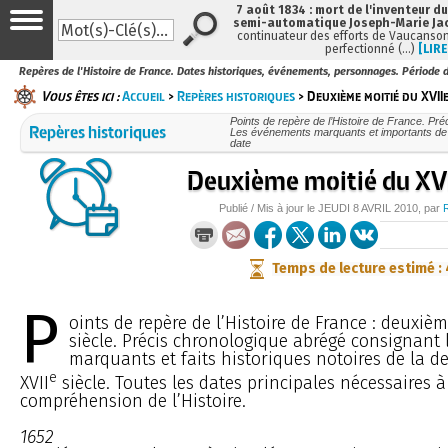
7 août 1834 : mort de l'inventeur du
semi-automatique Joseph-Marie Ja
continuateur des efforts de Vaucanson
perfectionné (…)
[LIRE
Repères de l'Histoire de France. Dates historiques, événements, personnages. Période d
Vous êtes ici :
Accueil
>
Repères historiques
> Deuxième moitié du XVIIe
Points de repère de l’Histoire de France. Pr
Repères historiques
Les événements marquants et importants de n
date
Deuxième moitié du XV
Publié / Mis à jour le
JEUDI
8 AVRIL 2010
, par
Temps de lecture estimé :
P
oints de repère de l’Histoire de France : deuxiè
siècle. Précis chronologique abrégé consignant
marquants et faits historiques notoires de la 
e
XVII
siècle. Toutes les dates principales nécessaires
compréhension de l’Histoire.
1652