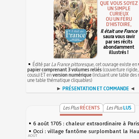
QUE VOUS SOYEZ
UN SIMPLE
CURIEUX
OU UN FÉRU
D'HISTOIRE,
Il était une France
saura vous ravir
par ses récits
abondamment
illustrés !
Édité par
La France pittoresque
, cet ouvrage existe en
papier comprenant 3 volumes reliés
(couverture rigide,
cousu) ET en
version numérique
(incluant une table des 
une table thématique cliquables)
►
PRÉSENTATION ET COMMANDE
◄
Les Plus
RÉCENTS
Les Plus
LUS
6 août 1705 : chaleur extraordinaire à Pari
Occi : village fantôme surplombant la Ha
AOÛT