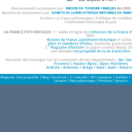
Recommandé notamment par
MAISON DU TOURISME FRANÇAIS
dès 2003
Mentionné notamment par
SIGNETS DE LA BIBLIOTHÈQUE NATIONALE DE FRAN
Services La France pittoresque
|
Politique de confident
L'événement historique du jour
LA FRANCE PITTORESQUE :
1 - Guide en ligne des
richesses de la France d'
1999 :
Histoire de France, patrimoine historique
et cultur
gîtes et chambres d'hôtes
, tourisme, gastronom
2 -
Magazine d'histoire
36 pages couleur depuis 20
une véritable
encyclopédie de la vie d'autrefois
Découvrir des ouvrages sur les communes de nos départements :
Ain
|
Ai
Provence
|
Hautes-Alpes
|
Alpes-Maritimes
Ardèche
|
Ardennes
|
Ariège
|
Aube
|
Aude
|
Aveyro
Magazine
|
Encyclopédie
|
Blog
|
Facebook
|
X
|
LinkedIn
|
VK
|
Instagram
|
YouTube
|
Librairie
|
Paris pittoresque
|
Prénoms
|
Services