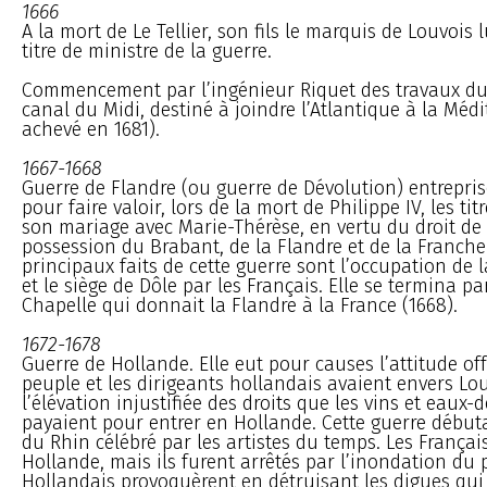
1666
A la mort de Le Tellier, son fils le marquis de Louvois 
titre de ministre de la guerre.
Commencement par l’ingénieur Riquet des travaux d
canal du Midi, destiné à joindre l’Atlantique à la Méd
achevé en 1681).
1667-1668
Guerre de Flandre (ou guerre de Dévolution) entrepris
pour faire valoir, lors de la mort de Philippe IV, les ti
son mariage avec Marie-Thérèse, en vertu du droit de 
possession du Brabant, de la Flandre et de la Franch
principaux faits de cette guerre sont l’occupation de
et le siège de Dôle par les Français. Elle se termina par 
Chapelle qui donnait la Flandre à la France (1668).
1672-1678
Guerre de Hollande. Elle eut pour causes l’attitude of
peuple et les dirigeants hollandais avaient envers Loui
l’élévation injustifiée des droits que les vins et eaux-
payaient pour entrer en Hollande. Cette guerre début
du Rhin célébré par les artistes du temps. Les Françai
Hollande, mais ils furent arrêtés par l’inondation du 
Hollandais provoquèrent en détruisant les digues qui