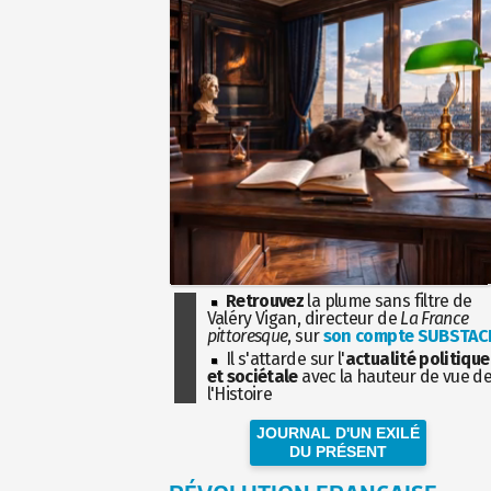
Retrouvez
la plume sans filtre de
Valéry Vigan, directeur de
La France
pittoresque
, sur
son compte SUBSTAC
Il s'attarde sur l'
actualité politique
et sociétale
avec la hauteur de vue d
l'Histoire
JOURNAL D'UN EXILÉ
DU PRÉSENT