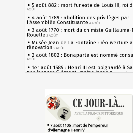
5 août 882 : mort funeste de Louis III, roi 
AOÛT
4 août 1789 : abolition des privilèges par
l'Assemblée Constituante
4 AOÛT
3 août 1770 : mort du chimiste Guillaume-
Rouelle
3 AOÛT
Musée Jean de La Fontaine : réouverture 
rénovation
2 AOÛT
2 août 1802 : Bonaparte est nommé consul
AOÛT
1er août 1589 : Henri III est poignardé à S
par Jacques Clément, moine jacobin
1ER AOÛT
31 juillet 1899 : décret instaurant les mou
boîtes aux lettres en fonte de Léon Mougeo
Sécheresses (Grandes), étés caniculaires à
30 juillet 1918 : mort d'Auguste Poulain, f
les siècles
Chocolat Poulain
30 JUILLET
27 mai 1610 : supplice de François Ravailla
29 juillet 1881 : loi sur la liberté de la pre
du roi Henri IV
28 juillet 1794 : supplice de Robespierre e
Pierre qui roule n'amasse pas mousse
partie de ses complices
28 JUILLET
Qui aime bien châtie bien
27 juillet 1214 : bataille de Bouvines et vic
Tout vient à point à qui sait attendre
Français sur l'empereur Otton IV allié des An