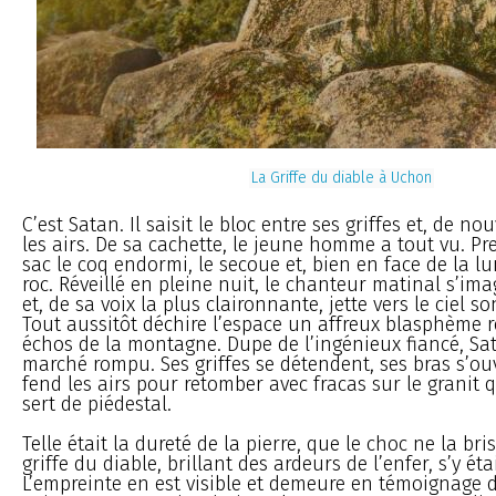
La Griffe du diable à Uchon
C’est Satan. Il saisit le bloc entre ses griffes et, de n
les airs. De sa cachette, le jeune homme a tout vu. Pre
sac le coq endormi, le secoue et, bien en face de la lu
roc. Réveillé en pleine nuit, le chanteur matinal s’imag
et, de sa voix la plus claironnante, jette vers le ciel s
Tout aussitôt déchire l’espace un affreux blasphème r
échos de la montagne. Dupe de l’ingénieux fiancé, Sat
marché rompu. Ses griffes se détendent, ses bras s’ouv
fend les airs pour retomber avec fracas sur le granit qu
sert de piédestal.
Telle était la dureté de la pierre, que le choc ne la bri
griffe du diable, brillant des ardeurs de l’enfer, s’y éta
L’empreinte en est visible et demeure en témoignage de