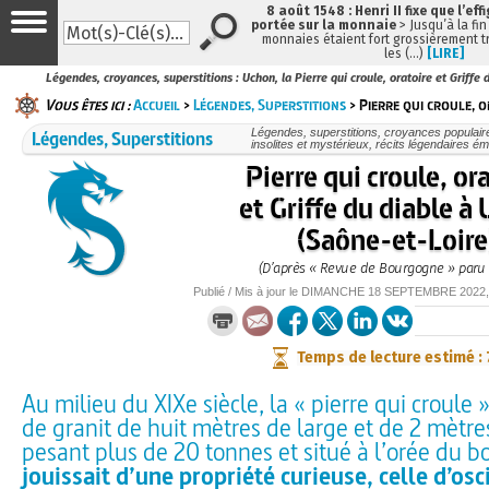
8 août 1548 : Henri II fixe que l’eff
portée sur la monnaie
> Jusqu’à la fin
monnaies étaient fort grossièrement tr
les (…)
[LIRE]
Légendes, croyances, superstitions : Uchon, la Pierre qui croule, oratoire et Griffe
Vous êtes ici :
Accueil
>
Légendes, Superstitions
> Pierre qui croule, o
Légendes, Superstitions
Légendes, superstitions, croyances populaires,
insolites et mystérieux, récits légendaires éma
Pierre qui croule, or
et Griffe du diable à
(Saône-et-Loire
(D’après « Revue de Bourgogne » paru 
Publié / Mis à jour le
DIMANCHE
18 SEPTEMBRE 2022
Temps de lecture estimé :
Au milieu du XIXe siècle, la « pierre qui croule 
de granit de huit mètres de large et de 2 mètre
pesant plus de 20 tonnes et situé à l’orée du bo
jouissait d’une propriété curieuse, celle d’osc