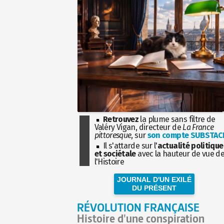
Retrouvez
la plume sans filtre de
Valéry Vigan, directeur de
La France
pittoresque
, sur
son compte SUBSTAC
Il s'attarde sur l'
actualité politique
et sociétale
avec la hauteur de vue d
l'Histoire
JOURNAL D'UN EXILÉ
DU PRÉSENT
RÉVOLUTION FRANÇAISE
Histoire d'une conspiration