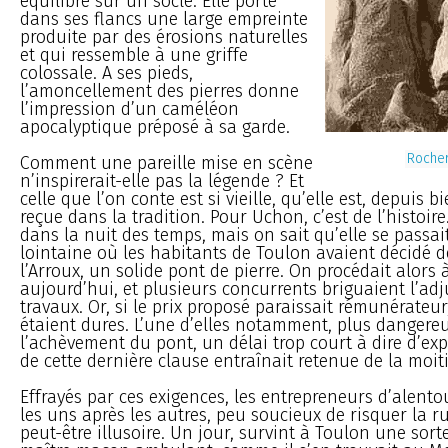
équilibre sur un socle. Elle porte
dans ses flancs une large empreinte
produite par des érosions naturelles
et qui ressemble à une griffe
colossale. A ses pieds,
l’amoncellement des pierres donne
l’impression d’un caméléon
apocalyptique préposé à sa garde.
Rocher
Comment une pareille mise en scène
n’inspirerait-elle pas la légende ? Et
celle que l’on conte est si vieille, qu’elle est, depuis 
reçue dans la tradition. Pour Uchon, c’est de l’histoire
dans la nuit des temps, mais on sait qu’elle se passai
lointaine où les habitants de Toulon avaient décidé de
l’Arroux, un solide pont de pierre. On procédait alor
aujourd’hui, et plusieurs concurrents briguaient l’ad
travaux. Or, si le prix proposé paraissait rémunérateur
étaient dures. L’une d’elles notamment, plus dangereus
l’achèvement du pont, un délai trop court à dire d’exp
de cette dernière clause entraînait retenue de la moi
Effrayés par ces exigences, les entrepreneurs d’alentou
les uns après les autres, peu soucieux de risquer la 
peut-être illusoire. Un jour, survint à Toulon une sort