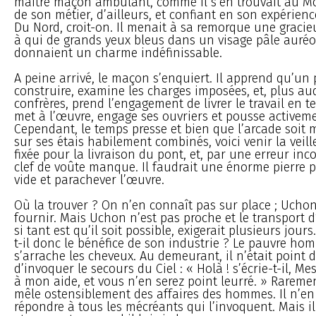
maître maçon ambulant, comme il s’en trouvait au Mo
de son métier, d’ailleurs, et confiant en son expérience
Du Nord, croit-on. Il menait à sa remorque une gracieus
à qui de grands yeux bleus dans un visage pâle auréo
donnaient un charme indéfinissable.
A peine arrivé, le maçon s’enquiert. Il apprend qu’un 
construire, examine les charges imposées, et, plus au
confrères, prend l’engagement de livrer le travail en t
met à l’œuvre, engage ses ouvriers et pousse activeme
Cependant, le temps presse et bien que l’arcade soit
sur ses étais habilement combinés, voici venir la veil
fixée pour la livraison du pont, et, par une erreur in
clef de voûte manque. Il faudrait une énorme pierre 
vide et parachever l’œuvre.
Où la trouver ? On n’en connaît pas sur place ; Uchon
fournir. Mais Uchon n’est pas proche et le transport d
si tant est qu’il soit possible, exigerait plusieurs jou
t-il donc le bénéfice de son industrie ? Le pauvre ho
s’arrache les cheveux. Au demeurant, il n’était point 
d’invoquer le secours du Ciel : « Holà ! s’écrie-t-il, Me
à mon aide, et vous n’en serez point leurré. » Raremen
mêle ostensiblement des affaires des hommes. Il n’en 
répondre à tous les mécréants qui l’invoquent. Mais il