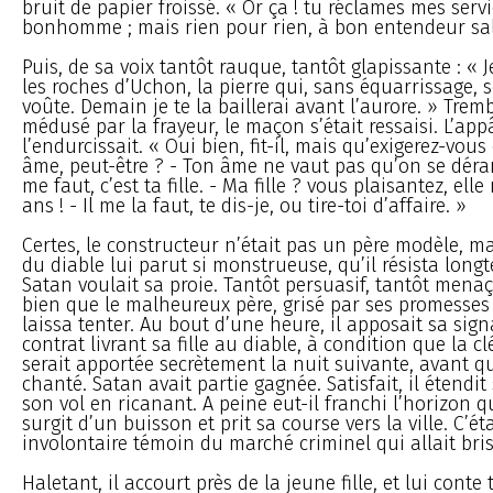
bruit de papier froissé. « Or ça ! tu réclames mes servic
bonhomme ; mais rien pour rien, à bon entendeur sal
Puis, de sa voix tantôt rauque, tantôt glapissante : « Je
les roches d’Uchon, la pierre qui, sans équarrissage, s
voûte. Demain je te la baillerai avant l’aurore. » Tremb
médusé par la frayeur, le maçon s’était ressaisi. L’app
l’endurcissait. « Oui bien, fit-il, mais qu’exigerez-vo
âme, peut-être ? - Ton âme ne vaut pas qu’on se déran
me faut, c’est ta fille. - Ma fille ? vous plaisantez, elle
ans ! - Il me la faut, te dis-je, ou tire-toi d’affaire. »
Certes, le constructeur n’était pas un père modèle, ma
du diable lui parut si monstrueuse, qu’il résista lon
Satan voulait sa proie. Tantôt persuasif, tantôt menaçan
bien que le malheureux père, grisé par ses promesses 
laissa tenter. Au bout d’une heure, il apposait sa sign
contrat livrant sa fille au diable, à condition que la cl
serait apportée secrètement la nuit suivante, avant q
chanté. Satan avait partie gagnée. Satisfait, il étendit 
son vol en ricanant. A peine eut-il franchi l’horizon
surgit d’un buisson et prit sa course vers la ville. C’étai
involontaire témoin du marché criminel qui allait bris
Haletant, il accourt près de la jeune fille, et lui conte 