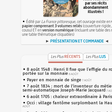
par ses récits
abondamment
illustrés !
Édité par
La France pittoresque
, cet ouvrage existe en
papier comprenant 3 volumes reliés
(couverture rigide,
cousu) ET en
version numérique
(incluant une table des 
une table thématique cliquables)
►
PRÉSENTATION ET COMMANDE
◄
Les Plus
RÉCENTS
Les Plus
LUS
8 août 1548 : Henri II fixe que l’effigie du r
portée sur la monnaie
8 AOÛT
Payer en monnaie de singe
7 AOÛT
7 août 1834 : mort de l'inventeur du métier
semi-automatique Joseph-Marie Jacquard
7 A
6 août 1705 : chaleur extraordinaire à Pari
Occi : village fantôme surplombant la Ha
AOÛT