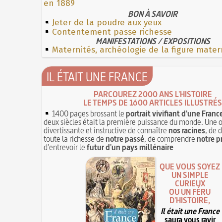
en 1889
BON À SAVOIR
Jeter de la poudre aux yeux
Contentement passe richesse
MANIFESTATIONS / EXPOSITIONS
Maternités, archéologie de la figure mater
IL ÉTAIT UNE FRANCE
PARCOUREZ 2000 ANS L'HISTOIRE
LE TEMPS DE 1600 ARTICLES ILLUSTRÉS
1400 pages brossant le
portrait vivifiant d'une Franc
deux siècles était la première puissance du monde. Une 
divertissante et instructive de connaître
nos racines
, de 
toute la richesse de
notre passé
, de comprendre
notre p
d'entrevoir le
futur d'un pays millénaire
QUE VOUS SOYEZ
UN SIMPLE
CURIEUX
OU UN FÉRU
D'HISTOIRE,
Il était une France
saura vous ravir