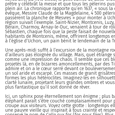
prêtre y célébrât la messe et que tous les pèlerins pus
plein air. La chronique rapporte qu’en 1637, « sous la
évêque, Messire Claude de la Magdelaine, 4 500 pèler
passèrent la planche de Mesvres » pour monter à Ucho
région suivait l’exemple. Saint-Nizier, Montcenis, Luzy,
Bérain, Charmoy, Arnay-le-Duc, venaient à tour de rôle
Sébastien, chaque fois que la peste faisait de nouvelle
habitants de Montcenis, même, offrirent longtemps e
à l’église d’Uchon, un pain bénit le lendemain de la Tr
Une après-midi suffit à l’excursion de la montagne roc
d’ailleurs pas éloignée du village. Mais, quel étrange 
comme une impression de chaos. Il semble que ces bl
projetés là, en de bizarres amoncellements, par des Ti
admire et on a le cœur serré devant ce bouleversemen
un sol aride et escarpé. Ces masses de granit grisâtres
formes les plus hétéroclites. Imaginez-les en silhoue
clarté lunaire, projetant leurs grandes ombres et vous
plus fantastique qu’il soit donné de rêver.
Ici, un sphinx pose éternellement son énigme ; plus 
éléphant paraît s’être couché complaisamment pour p
croupe aux visiteurs. Voyez cette grotte : longtemps ell
une pauvre vieille qui inspirait à tous crainte et resp
conservé le nom de
Celle aux fas
(
fas
pour
fées
). Plus