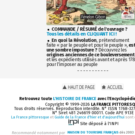
COMMANDE / RÉSUMÉ de l'ouvrage ?
Tous les détails en CLIQUANT ICI !
En quoi la Révolution
, prétendument
faite « par le peuple et pour le peuple »,
es
une sombre imposture ?
Découvrez les
origines anciennes de ce bouleversement
et les expédients utilisés avant et après 17
pour l'imposer au peuple
- - - - - - - - - - -
Retrouvez toute
L'HISTOIRE DE FRANCE
avec l'Encyclopédi
Copyright © 1999-2026
LA FRANCE PITTORES
Tous droits réservés. Reproduction interdite. N° ISSN 1768-32
N° Siret 481 246619 00011. Code APE 913E
La France pittoresque
et
Guide de la France d'hier et d'aujourd'hui
sont 
Site déposé à l'INPI
Recommandé notamment par
MAISON DU TOURISME FRANÇAIS
dès 2003