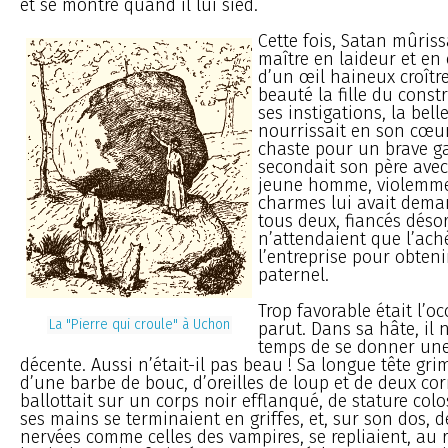
et se montre quand il lui sied.
Cette fois, Satan mûriss
maître en laideur et en
d’un œil haineux croîtr
beauté la fille du const
ses instigations, la bell
nourrissait en son cœur
chaste pour un brave g
secondait son père avec 
jeune homme, violemmen
charmes lui avait dema
tous deux, fiancés déso
n’attendaient que l’ac
l’entreprise pour obten
paternel.
Trop favorable était l’oc
La "Pierre qui croule" à Uchon
parut. Dans sa hâte, il n
temps de se donner un
décente. Aussi n’était-il pas beau ! Sa longue tête gr
d’une barbe de bouc, d’oreilles de loup et de deux corn
ballottait sur un corps noir efflanqué, de stature colo
ses mains se terminaient en griffes, et, sur son dos, 
nervées comme celles des vampires, se repliaient, au 