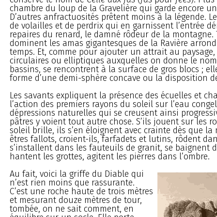
chambre du loup de la Gravelière qui garde encore u
D’autres anfractuosités prêtent moins à la légende. L
de volailles et de perdrix qui en garnissent l’entrée d
repaires du renard, le damné rôdeur de la montagne.
dominent les amas gigantesques de la Ravière arrondi
temps. Et, comme pour ajouter un attrait au paysage, 
circulaires ou elliptiques auxquelles on donne le nom
bassins, se rencontrent à la surface de gros blocs ; ell
forme d’une demi-sphère concave ou la disposition de
Les savants expliquent la présence des écuelles et ch
l’action des premiers rayons du soleil sur l’eau cong
dépressions naturelles qui se creusent ainsi progress
pâtres y voient tout autre chose. S’ils jouent sur les r
soleil brille, ils s’en éloignent avec crainte dès que l
êtres fallots, croient-ils, farfadets et lutins, rôdent da
s’installent dans les fauteuils de granit, se baignent 
hantent les grottes, agitent les pierres dans l’ombre.
Au fait, voici la griffe du Diable qui
n’est rien moins que rassurante.
C’est une roche haute de trois mètres
et mesurant douze mètres de tour,
tombée, on ne sait comment, en