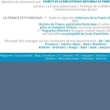
Mentionné notamment par
SIGNETS DE LA BIBLIOTHÈQUE NATIONALE DE FRAN
Services La France pittoresque
|
Politique de confident
L'événement historique du jour
LA FRANCE PITTORESQUE :
1 - Guide en ligne des
richesses de la France d'
1999 :
Histoire de France, patrimoine historique
et cultur
gîtes et chambres d'hôtes
, tourisme, gastronom
2 -
Magazine d'histoire
36 pages couleur depuis 20
une véritable
encyclopédie de la vie d'autrefois
Découvrir des ouvrages sur les communes de nos départements :
Ain
|
Ai
Provence
|
Hautes-Alpes
|
Alpes-Maritimes
Ardèche
|
Ardennes
|
Ariège
|
Aube
|
Aude
|
Aveyro
Magazine
|
Encyclopédie
|
Blog
|
Facebook
|
X
|
LinkedIn
|
VK
|
Instagram
|
YouTube
|
Librairie
|
Paris pittoresque
|
Prénoms
|
Services