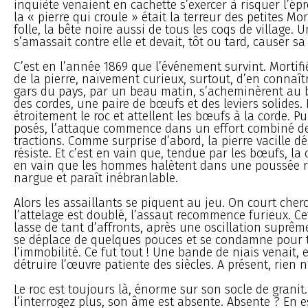
inquiète venaient en cachette s’exercer à risquer l’é
la « pierre qui croule » était la terreur des petites Mo
folle, la bête noire aussi de tous les coqs de village.
s’amassait contre elle et devait, tôt ou tard, causer sa
C’est en l’année 1869 que l’événement survint. Mortifi
de la pierre, naïvement curieux, surtout, d’en connaître
gars du pays, par un beau matin, s’acheminèrent au b
des cordes, une paire de bœufs et des leviers solides. I
étroitement le roc et attellent les bœufs à la corde. Pui
posés, l’attaque commence dans un effort combiné de
tractions. Comme surprise d’abord, la pierre vacille 
résiste. Et c’est en vain que, tendue par les bœufs, la c
en vain que les hommes halètent dans une poussée rag
nargue et paraît inébranlable.
Alors les assaillants se piquent au jeu. On court cher
l’attelage est doublé, l’assaut recommence furieux. Cett
lasse de tant d’affronts, après une oscillation suprême
se déplace de quelques pouces et se condamne pour 
l’immobilité. Ce fut tout ! Une bande de niais venait,
détruire l’œuvre patiente des siècles. A présent, rien 
Le roc est toujours là, énorme sur son socle de granit.
l’interrogez plus, son âme est absente. Absente ? En e