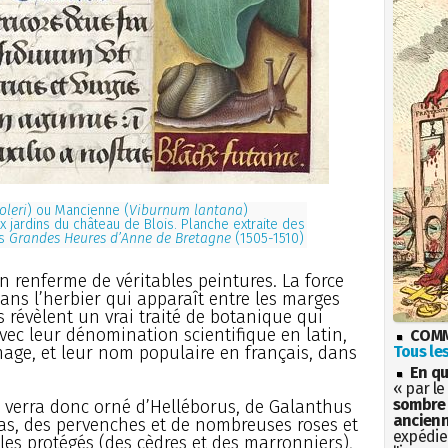
oleri
) ou Mancienne (
Viburnum lantana
)
 jardins du château de Blois. Planche extraite des
es
Grandes Heures d’Anne de Bretagne
(1505-1510)
n renferme de véritables peintures. La force
 dans l’herbier qui apparaît entre les marges
s révèlent un vrai traité de botanique qui
avec leur dénomination scientifique en latin,
COMM
mage, et leur nom populaire en français, dans
Tous les
En qu
« par le
sombre 
e verra donc orné d’Helléborus, de Galanthus
ancienn
ias, des pervenches et de nombreuses roses et
expédien
les protégés (des cèdres et des marronniers),