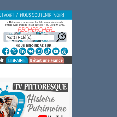
E
/ NOUS SOUTENIR
[VOIR]
[VOIR]
« Hâtons-nous de raconter les délicieuses histoires du
peuple avant qu'il ne les ait oubliées »
(C. Nodier, 1840)
NOUS REJOINDRE SUR...
ir
LIBRAIRIE
Il était une France