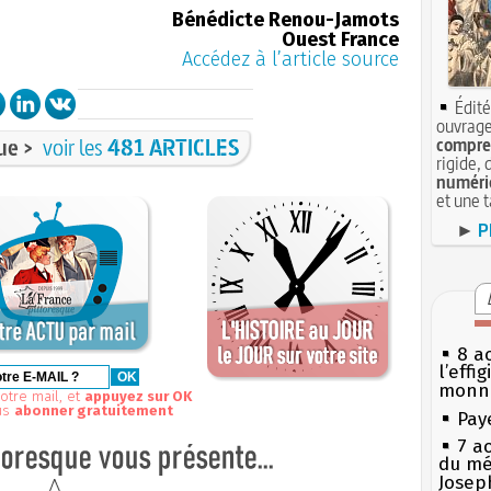
Bénédicte Renou-Jamots
Ouest France
Accédez à l’article source
Édité
ouvrage
ue >
voir les
481 ARTICLES
compren
rigide, 
numéri
et une 
►
P
8 ao
l’effi
monn
otre mail, et
appuyez sur OK
us
abonner gratuitement
Pay
7 a
du mé
Josep