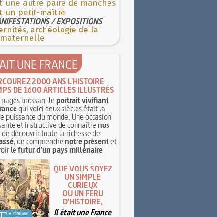
st une autre paire de manches
t un petit-maître
NIFESTATIONS / EXPOSITIONS
rnités, archéologie de la
 maternelle
TAIT UNE FRANCE
RCOUREZ 2000 ANS L'HISTOIRE
MPS DE 1600 ARTICLES ILLUSTRÉS
pages brossant le
portrait vivifiant
rance
qui voici deux siècles était la
e puissance du monde. Une occasion
sante et instructive de connaître
nos
, de découvrir toute la richesse de
assé
, de comprendre
notre présent
et
oir le
futur d'un pays millénaire
QUE VOUS SOYEZ
UN SIMPLE
CURIEUX
OU UN FÉRU
D'HISTOIRE,
Il était une France