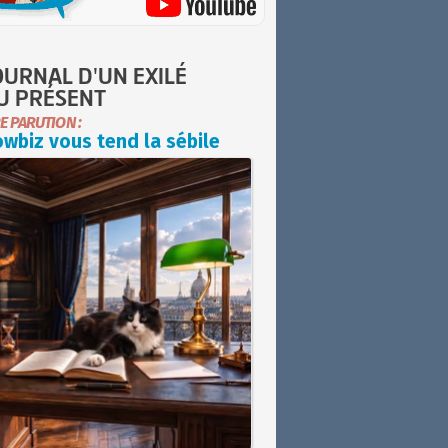
OURNAL D'UN EXILÉ
U PRÉSENT
E PARUTION :
wbiz vous tend la sébile