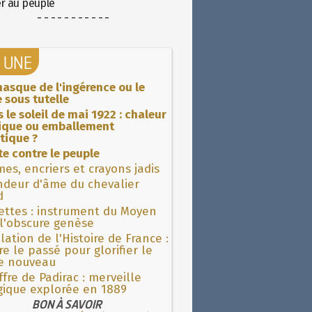
er au peuple
- - - - - - - - - - -
A UNE
asque de l'ingérence ou le
 sous tutelle
 le soleil de mai 1922 : chaleur
rique ou emballement
tique ?
ite contre le peuple
es, encriers et crayons jadis
ndeur d'âme du chevalier
d
ettes : instrument du Moyen
l'obscure genèse
lation de l'Histoire de France :
re le passé pour glorifier le
 nouveau
fre de Padirac : merveille
gique explorée en 1889
BON À SAVOIR