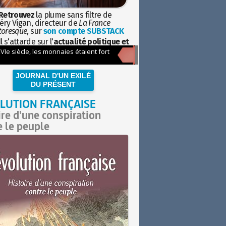
Retrouvez
la plume sans filtre de
éry Vigan, directeur de
La France
toresque
, sur
son compte SUBSTACK
l s'attarde sur l'
actualité politique et
ciétale
avec la hauteur de vue de
istoire
JOURNAL D'UN EXILÉ
DU PRÉSENT
LUTION FRANÇAISE
ire d'une conspiration
e le peuple