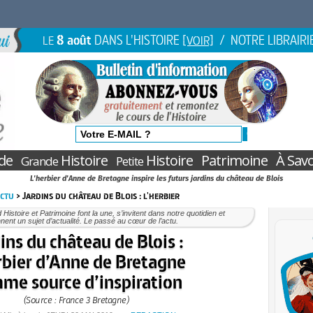
8 août
DANS L'HISTOIRE
/ NOTRE LIBRAIRI
LE
[VOIR]
de
Histoire
Histoire
Patrimoine
À Savo
Grande
Petite
L'herbier d'Anne de Bretagne inspire les futurs jardins du château de Blois
Actu
> Jardins du château de Blois : l'herbier
Histoire et Patrimoine font la une, s’invitent dans notre quotidien et
nent un sujet d’actualité. Le passé au cœur de l’actu.
ins du château de Blois :
rbier d’Anne de Bretagne
me source d’inspiration
(Source : France 3 Bretagne)