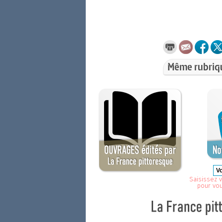
Même rubriq
Saisissez v
pour vo