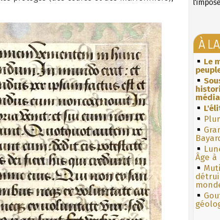
l'impos
À L
Le m
peuple
Sous
histo
média
L'él
Plum
Gra
Bayar
Lun
Âge à 
Muti
détrui
monde
Gouf
géolo