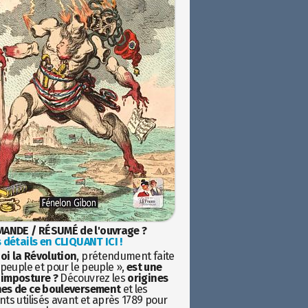
ANDE / RÉSUMÉ de l'ouvrage ?
 détails en CLIQUANT ICI !
oi la Révolution
, prétendument faite
 peuple et pour le peuple »,
est une
imposture ?
Découvrez les
origines
es de ce bouleversement
et les
ts utilisés avant et après 1789 pour