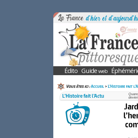
Édito
Guide
Éphéméri
web
Vous êtes ici :
Accueil
>
L’Histoire fait l’
L’Histoire fait l’Actu
Quand 
devien
Jard
l’he
com