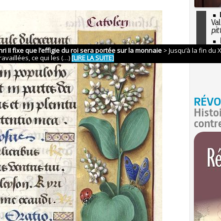
Val
pit
I
so
l'H
RÉVO
Histo
contr