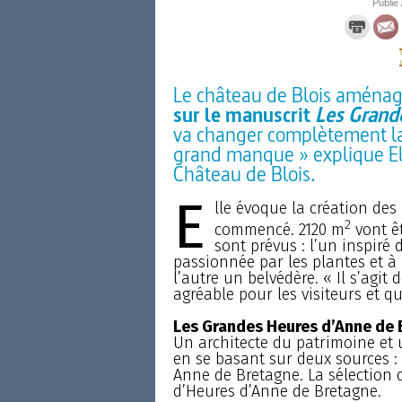
Publié 
Le château de Blois aména
sur le manuscrit
Les Grand
va changer complètement la 
grand manque » explique Eli
Château de Blois.
E
lle évoque la création des
2
commencé. 2120 m
vont ê
sont prévus : l’un inspiré 
passionnée par les plantes et à 
l’autre un belvédère. « Il s’agit
agréable pour les visiteurs et qu
Les Grandes Heures d’Anne de
Un architecte du patrimoine et 
en se basant sur deux sources : 
Anne de Bretagne. La sélection de
d’Heures d’Anne de Bretagne.