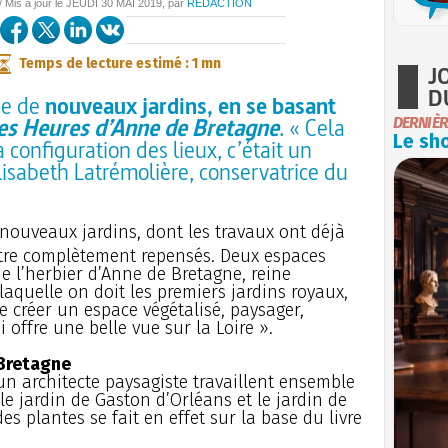
/ Mis à jour le
JEUDI
30 MAI 2019
, par
REDACTION
Temps de lecture estimé : 1 mn
J
D
ge de
nouveaux jardins, en se basant
es Heures d’Anne de Bretagne
. « Cela
DERNIÈR
Le sho
configuration des lieux, c’était un
sabeth Latrémolière, conservatrice du
 nouveaux jardins, dont les travaux ont déjà
tre complètement repensés. Deux espaces
de l’herbier d’Anne de Bretagne, reine
laquelle on doit les premiers jardins royaux,
 de créer un espace végétalisé, paysager,
i offre une belle vue sur la Loire ».
 Bretagne
un architecte paysagiste travaillent ensemble
le jardin de Gaston d’Orléans et le jardin de
s plantes se fait en effet sur la base du livre