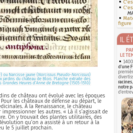
C'e
C'es
MA
Mate
figure
IL É
PA
LE TE
1400 
d'une F
premièr
i
) ou Narcisse jaune (
Narcissus Pseudo-Narcissus
)
divertis
 jardins du château de Blois. Planche extraite des
racines
es
Grandes Heures d’Anne de Bretagne
(1505-1510)
notre p
d'entrev
jardins de château ont évolué avec les époques
 Pour les châteaux de défense au départ, le
édicinales. À la Renaissance, le château
 impressionner les autres. « Là il s’agissait de
e. On y trouvait des plantes utilitaires, des
 Révolution qu’on a assisté à un retour à la
u le 5 juillet prochain.