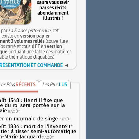
saura vous ravir
par ses récits
abondamment
illustrés !
 par
La France pittoresque
, cet
 existe en
version papier
ant 3 volumes reliés
(couverture
dos carré et cousu) ET en
version
que
(incluant une table des matières
table thématique cliquables)
RÉSENTATION ET COMMANDE
◄
Les Plus
RÉCENTS
Les Plus
LUS
ût 1548 : Henri II fixe que
gie du roi sera portée sur la
aie
8 AOÛT
er en monnaie de singe
7 AOÛT
oût 1834 : mort de l'inventeur
tier à tisser semi-automatique
h-Marie Jacquard
7 AOÛT