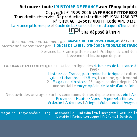
Retrouvez toute
L'HISTOIRE DE FRANCE
avec l'Encyclopédi
Copyright © 1999-2026
LA FRANCE PITTORES
Tous droits réservés. Reproduction interdite. N° ISSN 1768-32
N° Siret 481 246619 00011. Code APE 913E
La France pittoresque
et
Guide de la France d'hier et d'aujourd'hui
sont 
Site déposé à l'INPI
Recommandé notamment par
MAISON DU TOURISME FRANÇAIS
dès 2003
Mentionné notamment par
SIGNETS DE LA BIBLIOTHÈQUE NATIONALE DE FRAN
Services La France pittoresque
|
Politique de confident
L'événement historique du jour
LA FRANCE PITTORESQUE :
1 - Guide en ligne des
richesses de la France d'
1999 :
Histoire de France, patrimoine historique
et cultur
gîtes et chambres d'hôtes
, tourisme, gastronom
2 -
Magazine d'histoire
36 pages couleur depuis 20
une véritable
encyclopédie de la vie d'autrefois
Découvrir des ouvrages sur les communes de nos départements :
Ain
|
Ai
Provence
|
Hautes-Alpes
|
Alpes-Maritimes
Ardèche
|
Ardennes
|
Ariège
|
Aube
|
Aude
|
Aveyro
Magazine
|
Encyclopédie
|
Blog
|
Facebook
|
X
|
LinkedIn
|
VK
|
Instagram
|
YouTube
|
Librairie
|
Paris pittoresque
|
Prénoms
|
Services