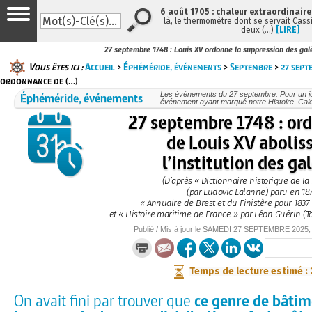
6 août 1705 : chaleur extraordinaire
là, le thermomètre dont se servait Cass
deux (…)
[LIRE]
27 septembre 1748 : Louis XV ordonne la suppression des gal
Vous êtes ici :
Accueil
>
Éphéméride, événements
>
Septembre
>
27 sept
ordonnance de (…)
Éphéméride, événements
Les événements du 27 septembre. Pour un j
événement ayant marqué notre Histoire. Cale
27 septembre 1748 : or
de Louis XV abolis
l’institution des ga
(D’après « Dictionnaire historique de la
(par Ludovic Lalanne) paru en 187
« Annuaire de Brest et du Finistère pour 1837
et « Histoire maritime de France » par Léon Guérin (T
Publié / Mis à jour le
SAMEDI
27 SEPTEMBRE 2025
Temps de lecture estimé :
On avait fini par trouver que
ce genre de bâtim