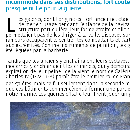
incommode dans ses distributions, fort coût
presque nulle pour la guerre
L
es galères, dont l’origine est fort ancienne, éta
de mer en usage pendant l’enfance de la naviga
structure particulière, leur forme étroite et allo
permettaient pas de les diriger à la voile. Disposés su
rameurs occupaient le centre ; les combattants et l’art
aux extrémités. Comme instruments de punition, les 
été léguées par la barbarie.
Tandis que les anciens y enchaînaient leurs esclaves,
modernes y enchaînaient les criminels, qui y demeura
expiration de leur peine : de là vient le nom de Galéri
Charles IV (1322-1328) paraît être le premier roi de Fra
des galères, mais ce fut seulement dans la seconde m
que ces bâtiments commencèrent à former une partie
notre marine. Les guerres d’Italie leur firent jouer un 