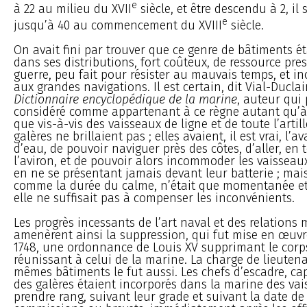
e
à 22 au milieu du XVII
siècle, et être descendu à 2, il
e
jusqu’à 40 au commencement du XVIII
siècle.
On avait fini par trouver que ce genre de bâtiments 
dans ses distributions, fort coûteux, de ressource pre
guerre, peu fait pour résister au mauvais temps, et inc
aux grandes navigations. Il est certain, dit Vial-Ducla
Dictionnaire encyclopédique de la marine
, auteur qui 
considéré comme appartenant à ce règne autant qu’à c
que vis-à-vis des vaisseaux de ligne et de toute l’artill
galères ne brillaient pas ; elles avaient, il est vrai, l’
d’eau, de pouvoir naviguer près des côtes, d’aller, en
l’aviron, et de pouvoir alors incommoder les vaisseaux,
en ne se présentant jamais devant leur batterie ; mais
comme la durée du calme, n’était que momentanée et 
elle ne suffisait pas à compenser les inconvénients.
Les progrès incessants de l’art naval et des relations
amenèrent ainsi la suppression, qui fut mise en œuvr
1748, une ordonnance de Louis XV supprimant le corps
réunissant à celui de la marine. La charge de lieuten
mêmes bâtiments le fut aussi. Les chefs d’escadre, capi
des galères étaient incorporés dans la marine des vai
prendre rang, suivant leur grade et suivant la date de