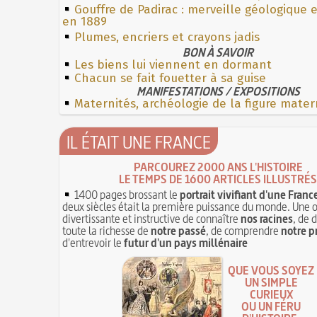
Gouffre de Padirac : merveille géologique 
en 1889
Plumes, encriers et crayons jadis
BON À SAVOIR
Les biens lui viennent en dormant
Chacun se fait fouetter à sa guise
MANIFESTATIONS / EXPOSITIONS
Maternités, archéologie de la figure mater
IL ÉTAIT UNE FRANCE
PARCOUREZ 2000 ANS L'HISTOIRE
LE TEMPS DE 1600 ARTICLES ILLUSTRÉS
1400 pages brossant le
portrait vivifiant d'une Franc
deux siècles était la première puissance du monde. Une 
divertissante et instructive de connaître
nos racines
, de 
toute la richesse de
notre passé
, de comprendre
notre p
d'entrevoir le
futur d'un pays millénaire
QUE VOUS SOYEZ
UN SIMPLE
CURIEUX
OU UN FÉRU