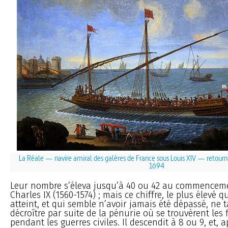
La Réale — navire amiral des galères de France sous Louis XIV — retourn
1694
Leur nombre s’éleva jusqu’à 40 ou 42 au commencem
Charles IX (1560-1574) ; mais ce chiffre, le plus élevé q
atteint, et qui semble n’avoir jamais été dépassé, ne 
décroître par suite de la pénurie où se trouvèrent les 
pendant les guerres civiles. Il descendit à 8 ou 9, et, 