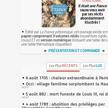
D'HISTOIRE,
Il était une France
saura vous ravir
par ses récits
abondamment
illustrés !
Édité par
La France pittoresque
, cet ouvrage existe en
papier comprenant 3 volumes reliés
(couverture rigide,
cousu) ET en
version numérique
(incluant une table des 
une table thématique cliquables)
►
PRÉSENTATION ET COMMANDE
◄
Les Plus
RÉCENTS
Les Plus
LUS
6 août 1705 : chaleur extraordinaire à Pari
Occi : village fantôme surplombant la Ha
AOÛT
5 août 882 : mort funeste de Louis III, roi 
AOÛT
4 août 1789 : abolition des privilèges par