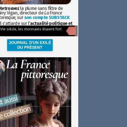
Retrouvez
la plume sans filtre de
éry Vigan, directeur de
La France
toresque
, sur
son compte SUBSTACK
l s'attarde sur l'
actualité politique et
ciétale
avec la hauteur de vue de
istoire
JOURNAL D'UN EXILÉ
DU PRÉSENT