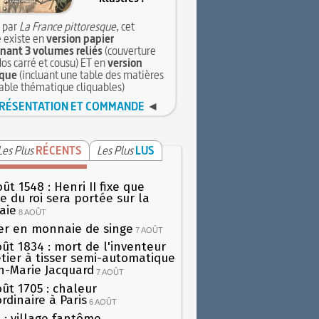
 par
La France pittoresque
, cet
 existe en
version papier
ant 3 volumes reliés
(couverture
dos carré et cousu) ET en
version
que
(incluant une table des matières
table thématique cliquables)
RÉSENTATION ET COMMANDE
◄
Les Plus
RÉCENTS
Les Plus
LUS
ût 1548 : Henri II fixe que
gie du roi sera portée sur la
aie
8 AOÛT
er en monnaie de singe
7 AOÛT
oût 1834 : mort de l'inventeur
tier à tisser semi-automatique
h-Marie Jacquard
7 AOÛT
oût 1705 : chaleur
rdinaire à Paris
6 AOÛT
 : village fantôme