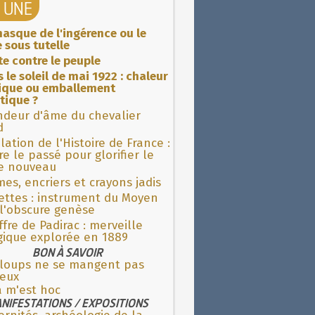
A UNE
asque de l'ingérence ou le
 sous tutelle
ite contre le peuple
 le soleil de mai 1922 : chaleur
rique ou emballement
tique ?
ndeur d'âme du chevalier
d
lation de l'Histoire de France :
re le passé pour glorifier le
 nouveau
es, encriers et crayons jadis
ettes : instrument du Moyen
l'obscure genèse
fre de Padirac : merveille
gique explorée en 1889
BON À SAVOIR
 loups ne se mangent pas
 eux
a m'est hoc
NIFESTATIONS / EXPOSITIONS