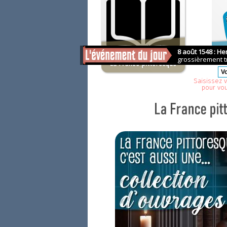
Saisissez v
pour vo