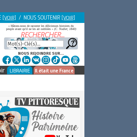
E
/ NOUS SOUTENIR
[VOIR]
[VOIR]
« Hâtons-nous de raconter les délicieuses histoires du
peuple avant qu'il ne les ait oubliées »
(C. Nodier, 1840)
NOUS REJOINDRE SUR...
ir
LIBRAIRIE
Il était une France