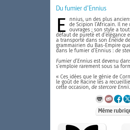
Du fumier d’Ennius
E
nnius, un des plus anciens
de Scipion l’Africain. Il n
ouvrages ; son style a tout
défaut de pureté et d’élégance es
a transporté dans son
Énéide
de
grammairien du Bas-Empire que V
dans le fumier d’Ennius :
de ste
Fumier d’Ennius
est devenu dans
s’emploie rarement sous sa form
« Ces idées que le génie de Corne
le goût de Racine les a recueillies
cette occasion,
de stercore Ennii
Même rubriq