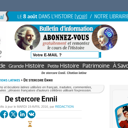
8 août
DANS L'HISTOIRE
/ NOTRE LIBRAIRI
LE
[VOIR]
de
Histoire
Histoire
Patrimoine
À Savo
Grande
Petite
De stercore Ennii. Citation latine
ions latines
> De stercore Ennii
ons et locutions latines utilisées en français, traduites, commentées,
uées ; phrases françaises d’auteurs célèbres utilisant l’expression.
De stercore Ennii
 Mis à jour le
MARDI
19 AVRIL 2016
, par
REDACTION