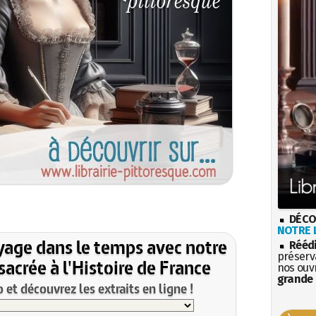
DÉCO
NOTRE L
yage dans le temps avec notre
Rééd
préserva
acrée à l'Histoire de France
nos ouv
grande 
et découvrez les extraits en ligne !