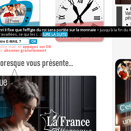
Val
pit
I
so
l'H
otre mail, et
appuyez sur OK
us
abonner gratuitement