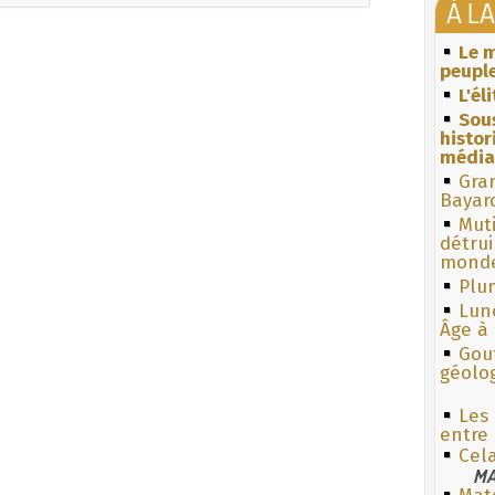
À L
Le m
peuple
L'él
Sous
histo
média
Gra
Bayar
Muti
détrui
monde
Plum
Lun
Âge à 
Gouf
géolo
Les
entre
Cel
MA