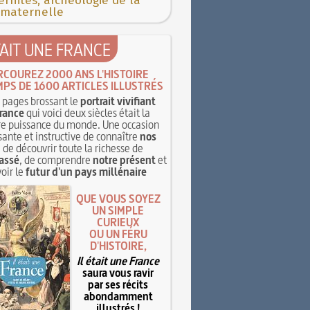
rnités, archéologie de la
 maternelle
TAIT UNE FRANCE
RCOUREZ 2000 ANS L'HISTOIRE
MPS DE 1600 ARTICLES ILLUSTRÉS
pages brossant le
portrait vivifiant
rance
qui voici deux siècles était la
e puissance du monde. Une occasion
sante et instructive de connaître
nos
, de découvrir toute la richesse de
assé
, de comprendre
notre présent
et
oir le
futur d'un pays millénaire
QUE VOUS SOYEZ
UN SIMPLE
CURIEUX
OU UN FÉRU
D'HISTOIRE,
Il était une France
saura vous ravir
par ses récits
abondamment
illustrés !