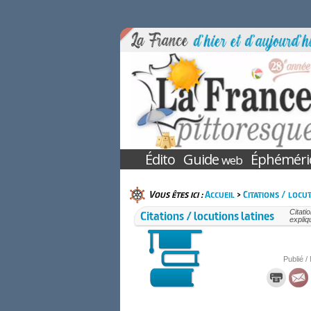
Édito
Guide
Éphéméri
web
Vous êtes ici :
Accueil
>
Citations / locut
Citations / locutions latines
Citati
expliq
Publié /