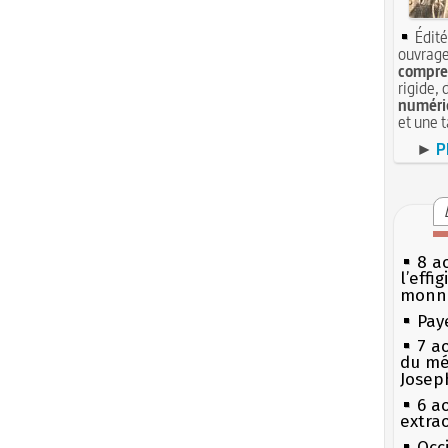
Édité
ouvrage
compren
rigide, 
numéri
et une 
►
P
8 ao
l’effi
monn
Pay
7 a
du mé
Josep
6 a
extrao
Occi