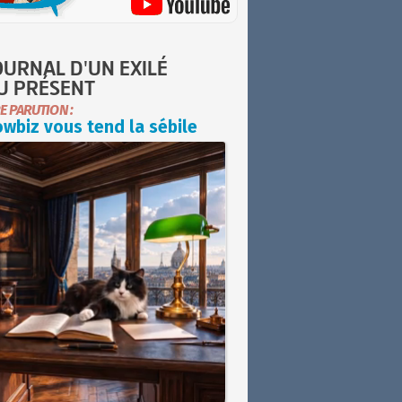
OURNAL D'UN EXILÉ
U PRÉSENT
E PARUTION :
wbiz vous tend la sébile