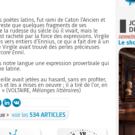
 poètes latins, fut rami de Caton l’Ancien et
J
e reste que quelques fragments de ses
D
e la rudesse du siècle où il vivait, mais le
t racheté par la force des expressions. Virgile
DERNIÈR
s vers entiers d’Ennius, ce qui a fait dire à un
Le sho
irgile avait trouvé des perles précieuses
rcore Ennii
.
 notre langue une expression proverbiale qui
e latine.
ille avait jetées au hasard, sans en profiter,
 et les a mises en oeuvre ; il a tiré de l’or, en
. » (VOLTAIRE,
Mélanges littéraires
)
ue >
voir les
534 ARTICLES