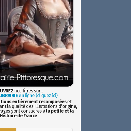
UVREZ
nos titres sur...
IBRAIRIE
en ligne (cliquez ici)
itions entièrement recomposées
et
nt la qualité des illustrations d'origine,
rages sont consacrés à
la petite et la
Histoire de France