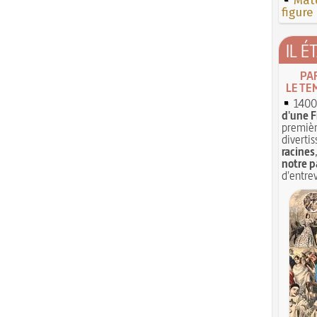
Mate
figure
IL É
PA
LE TE
1400 
d'une F
premièr
divertis
racines
notre p
d'entrev