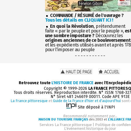
COMMANDE / RÉSUMÉ de l'ouvrage ?
Tous les détails en CLIQUANT ICI !
En quoi la Révolution
, prétendument
faite « par le peuple et pour le peuple »,
es
une sombre imposture ?
Découvrez les
origines anciennes de ce bouleversement
et les expédients utilisés avant et après 17
pour l'imposer au peuple
- - - - - - - - - - -
Retrouvez toute
L'HISTOIRE DE FRANCE
avec l'Encyclopédi
Copyright © 1999-2026
LA FRANCE PITTORES
Tous droits réservés. Reproduction interdite. N° ISSN 1768-32
N° Siret 481 246619 00011. Code APE 913E
La France pittoresque
et
Guide de la France d'hier et d'aujourd'hui
sont 
Site déposé à l'INPI
Recommandé notamment par...
MAISON DU TOURISME FRANÇAIS
dès 2003 et
L'ALLIANCE FR
Services La France pittoresque
|
Politique de confident
L'événement historique du jour