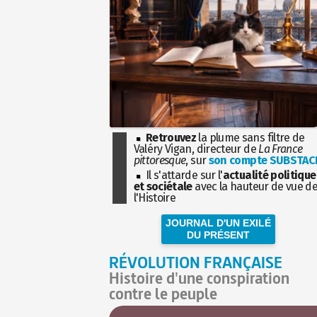
Retrouvez
la plume sans filtre de
Valéry Vigan, directeur de
La France
pittoresque
, sur
son compte SUBSTAC
Il s'attarde sur l'
actualité politique
et sociétale
avec la hauteur de vue d
l'Histoire
JOURNAL D'UN EXILÉ
DU PRÉSENT
RÉVOLUTION FRANÇAISE
Histoire d'une conspiration
contre le peuple