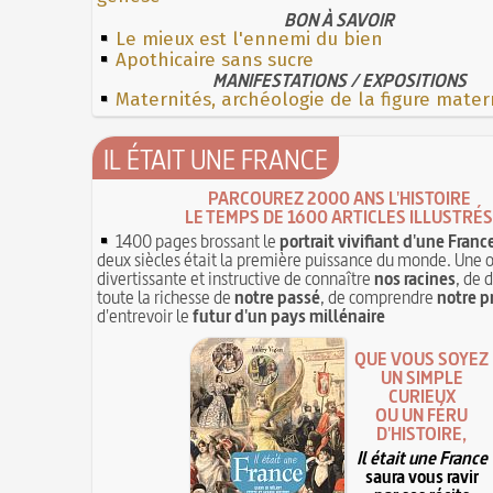
BON À SAVOIR
Le mieux est l'ennemi du bien
Apothicaire sans sucre
MANIFESTATIONS / EXPOSITIONS
Maternités, archéologie de la figure mater
IL ÉTAIT UNE FRANCE
PARCOUREZ 2000 ANS L'HISTOIRE
LE TEMPS DE 1600 ARTICLES ILLUSTRÉS
1400 pages brossant le
portrait vivifiant d'une Franc
deux siècles était la première puissance du monde. Une 
divertissante et instructive de connaître
nos racines
, de 
toute la richesse de
notre passé
, de comprendre
notre p
d'entrevoir le
futur d'un pays millénaire
QUE VOUS SOYEZ
UN SIMPLE
CURIEUX
OU UN FÉRU
D'HISTOIRE,
Il était une France
saura vous ravir