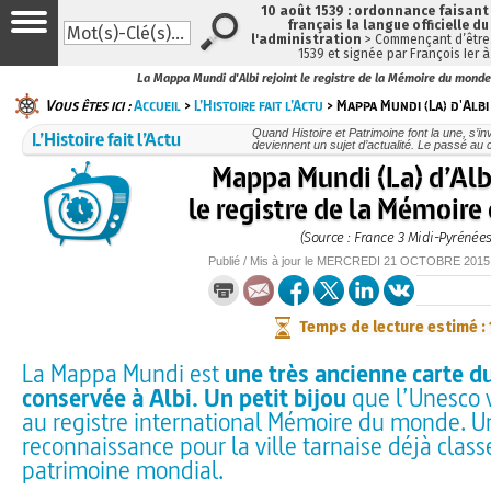
10 août 1539 : ordonnance faisan
français la langue officielle du
l'administration
> Commençant d’être 
1539 et signée par François Ier 
La Mappa Mundi d'Albi rejoint le registre de la Mémoire du monde
Vous êtes ici :
Accueil
>
L’Histoire fait l’Actu
> Mappa Mundi (La) d'Albi 
L’Histoire fait l’Actu
Quand Histoire et Patrimoine font la une, s’in
deviennent un sujet d’actualité. Le passé au 
Mappa Mundi (La) d’Albi
le registre de la Mémoir
(Source : France 3 Midi-Pyrénées
Publié / Mis à jour le
MERCREDI
21 OCTOBRE 2015
Temps de lecture estimé :
La Mappa Mundi est
une très ancienne carte 
conservée à Albi. Un petit bijou
que l’Unesco v
au registre international Mémoire du monde. U
reconnaissance pour la ville tarnaise déjà clas
patrimoine mondial.