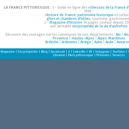
LA FRANCE PITTORESQUE :
1 - Guide en ligne des
richesses de la France d'
1999 :
Histoire de France, patrimoine historique
et cultur
gîtes et chambres d'hôtes
, tourisme, gastronom
2 -
Magazine d'histoire
36 pages couleur depuis 20
une véritable
encyclopédie de la vie d'autrefois
Découvrir des ouvrages sur les communes de nos départements :
Ain
|
Ai
Provence
|
Hautes-Alpes
|
Alpes-Maritimes
Ardèche
|
Ardennes
|
Ariège
|
Aube
|
Aude
|
Aveyro
Magazine
|
Encyclopédie
|
Blog
|
Facebook
|
X
|
LinkedIn
|
VK
|
Instagram
|
YouTube
|
Librairie
|
Paris pittoresque
|
Prénoms
|
Services