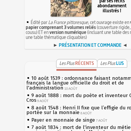
par ses récits
abondamment
illustrés !
Édité par
La France pittoresque
, cet ouvrage existe en
papier comprenant 3 volumes reliés
(couverture rigide,
cousu) ET en
version numérique
(incluant une table des 
une table thématique cliquables)
►
PRÉSENTATION ET COMMANDE
◄
Les Plus
RÉCENTS
Les Plus
LUS
10 août 1539 : ordonnance faisant notam
français la langue officielle du droit et de
l'administration
10 AOÛT
9 août 1888 : mort du poète et inventeur 
Cros
9 AOÛT
8 août 1548 : Henri II fixe que l’effigie du r
portée sur la monnaie
8 AOÛT
Payer en monnaie de singe
7 AOÛT
7 août 1834 : mort de l'inventeur du métier