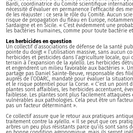
Bardi, coordinatrice du Comité scientifique internatio
nécessité d’évaluer en permanence l’efficacité des me
de les réajuster : ce sera le rôle du Comité. Aucun scie
risque de propagation du fléau en Europe, notammen
Sardaigne et en Sicile. « C’est évidemment une proba
les bactéries humaines, comme pour toute bactérie et
Les herbicides en question
Un collectif d’associations de défense de la santé pub
pointe du doigt « l’utilisation massive, sans aucun co
herbicides et pesticides dans l’agriculture locale, qui 
terrain à l’expansion de la
xylella
. Les herbicides détr
et engendrent un milieu favorable aux bactéries ». U
partage pas Daniel Sainte-Beuve, responsable des fili
auprès de l’ODARC, mandaté pour évaluer la situation
et le risque potentiel pour la Corse. « C’est un point 
plantes sont affaiblies, les herbicides accentuent, év
faiblesse. Les plantes sont plus facilement attaquées
vulnérables aux pathologies. Cela peut être un facteu
pas un facteur déterminant ».
Ce collectif assure que le retour aux pratiques antiqu
traitement contre la
xylella
. « Il se peut que ces prati
arbres un peu plus résistants parce qu’ils sont sans d
en bonne condition agronomique, mais ils seront iné