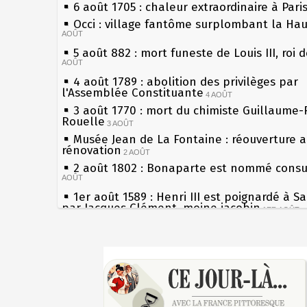
6 août 1705 : chaleur extraordinaire à Pari
Occi : village fantôme surplombant la Ha
AOÛT
5 août 882 : mort funeste de Louis III, roi 
AOÛT
4 août 1789 : abolition des privilèges par
l'Assemblée Constituante
4 AOÛT
3 août 1770 : mort du chimiste Guillaume-
Rouelle
3 AOÛT
Musée Jean de La Fontaine : réouverture 
rénovation
2 AOÛT
2 août 1802 : Bonaparte est nommé consul
AOÛT
1er août 1589 : Henri III est poignardé à S
par Jacques Clément, moine jacobin
1ER AOÛT
31 juillet 1899 : décret instaurant les mou
boîtes aux lettres en fonte de Léon Mougeo
Sécheresses (Grandes), étés caniculaires à
30 juillet 1918 : mort d'Auguste Poulain, f
les siècles
Chocolat Poulain
30 JUILLET
27 mai 1610 : supplice de François Ravailla
29 juillet 1881 : loi sur la liberté de la pre
du roi Henri IV
28 juillet 1794 : supplice de Robespierre e
Pierre qui roule n'amasse pas mousse