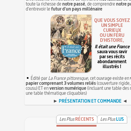
toute la richesse de
notre passé
, de comprendre
notre p
d'entrevoir le
futur d'un pays millénaire
QUE VOUS SOYEZ
UN SIMPLE
CURIEUX
OU UN FÉRU
D'HISTOIRE,
Il était une France
saura vous ravir
par ses récits
abondamment
illustrés !
Édité par
La France pittoresque
, cet ouvrage existe en
papier comprenant 3 volumes reliés
(couverture rigide,
cousu) ET en
version numérique
(incluant une table des 
une table thématique cliquables)
►
PRÉSENTATION ET COMMANDE
◄
Les Plus
RÉCENTS
Les Plus
LUS