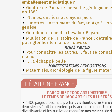
emballement médiatique ?
Gouffre de Padirac : merveille géologique 
en 1889
Plumes, encriers et crayons jadis
Lunettes : instrument du Moyen Âge à l'o
genèse
Grandeur d'âme du chevalier Bayard
Mutilation de l'Histoire de France : détruir
pour glorifier le monde nouveau
BON À SAVOIR
Pour connaître les autres, il faut se connaî
même
Il l’a échappé belle
MANIFESTATIONS / EXPOSITIONS
Maternités, archéologie de la figure mater
IL ÉTAIT UNE FRANCE
PARCOUREZ 2000 ANS L'HISTOIRE
LE TEMPS DE 1600 ARTICLES ILLUSTRÉS
1400 pages brossant le
portrait vivifiant d'une Franc
deux siècles était la première puissance du monde. Une 
divertissante et instructive de connaître
nos racines
, de 