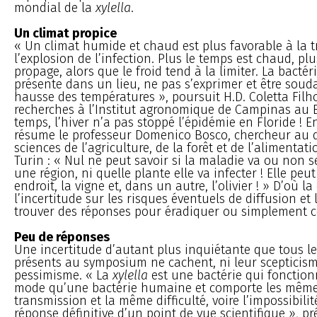
mondial de la
xylella
.
Un climat propice
« Un climat humide et chaud est plus favorable à la t
l’explosion de l’infection. Plus le temps est chaud, pl
propage, alors que le froid tend à la limiter. La bactéri
présente dans un lieu, ne pas s’exprimer et être soud
hausse des températures », poursuit H.D. Coletta Filh
recherches à l’Institut agronomique de Campinas au 
temps, l’hiver n’a pas stoppé l’épidémie en Floride ! E
résume le professeur Domenico Bosco, chercheur au 
sciences de l’agriculture, de la forêt et de l’alimentati
Turin : « Nul ne peut savoir si la maladie va ou non 
une région, ni quelle plante elle va infecter ! Elle pe
endroit, la vigne et, dans un autre, l’olivier ! » D’où l
l’incertitude sur les risques éventuels de diffusion et l
trouver des réponses pour éradiquer ou simplement co
Peu de réponses
Une incertitude d’autant plus inquiétante que tous le
présents au symposium ne cachent, ni leur scepticism
pessimisme. « La
xylella
est une bactérie qui fonctio
mode qu’une bactérie humaine et comporte les même
transmission et la même difficulté, voire l’impossibilit
réponse définitive d’un point de vue scientifique », p