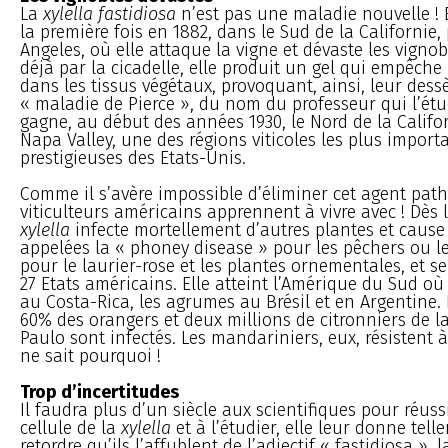
La
xylella fastidiosa
n’est pas une maladie nouvelle ! E
la première fois en 1882, dans le Sud de la Californie,
Angeles, où elle attaque la vigne et dévaste les vigno
déjà par la cicadelle, elle produit un gel qui empêche 
dans les tissus végétaux, provoquant, ainsi, leur des
« maladie de Pierce », du nom du professeur qui l’étu
gagne, au début des années 1930, le Nord de la Califo
Napa Valley, une des régions viticoles les plus importa
prestigieuses des Etats-Unis.
Comme il s’avère impossible d’éliminer cet agent path
viticulteurs américains apprennent à vivre avec ! Dès 
xylella
infecte mortellement d’autres plantes et cause
appelées la « phoney disease » pour les pêchers ou le
pour le laurier-rose et les plantes ornementales, et 
27 Etats américains. Elle atteint l’Amérique du Sud où 
au Costa-Rica, les agrumes au Brésil et en Argentine. 
60% des orangers et deux millions de citronniers de l
Paulo sont infectés. Les mandariniers, eux, résistent à
ne sait pourquoi !
Trop d’incertitudes
Il faudra plus d’un siècle aux scientifiques pour réussi
cellule de la
xylella
et à l’étudier, elle leur donne telle
retordre qu’ils l’affublent de l’adjectif « fastidiosa », l