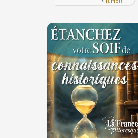
>
Tumblr
30 juin 1559 : Henri II est mortellement bl
coup de lance lors d’un tournoi
30 JUIN
Thérapeutique alcoolique au Moyen Âge
29