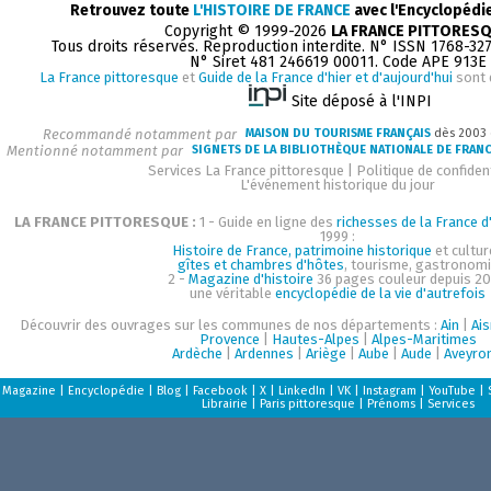
Retrouvez toute
L'HISTOIRE DE FRANCE
avec l'Encyclopédi
Copyright © 1999-2026
LA FRANCE PITTORES
Tous droits réservés. Reproduction interdite. N° ISSN 1768-32
N° Siret 481 246619 00011. Code APE 913E
La France pittoresque
et
Guide de la France d'hier et d'aujourd'hui
sont 
Site déposé à l'INPI
Recommandé notamment par
MAISON DU TOURISME FRANÇAIS
dès 2003
Mentionné notamment par
SIGNETS DE LA BIBLIOTHÈQUE NATIONALE DE FRAN
Services La France pittoresque
|
Politique de confident
L'événement historique du jour
LA FRANCE PITTORESQUE :
1 - Guide en ligne des
richesses de la France d'
1999 :
Histoire de France, patrimoine historique
et cultur
gîtes et chambres d'hôtes
, tourisme, gastronom
2 -
Magazine d'histoire
36 pages couleur depuis 20
une véritable
encyclopédie de la vie d'autrefois
Découvrir des ouvrages sur les communes de nos départements :
Ain
|
Ai
Provence
|
Hautes-Alpes
|
Alpes-Maritimes
Ardèche
|
Ardennes
|
Ariège
|
Aube
|
Aude
|
Aveyro
Magazine
|
Encyclopédie
|
Blog
|
Facebook
|
X
|
LinkedIn
|
VK
|
Instagram
|
YouTube
|
Librairie
|
Paris pittoresque
|
Prénoms
|
Services