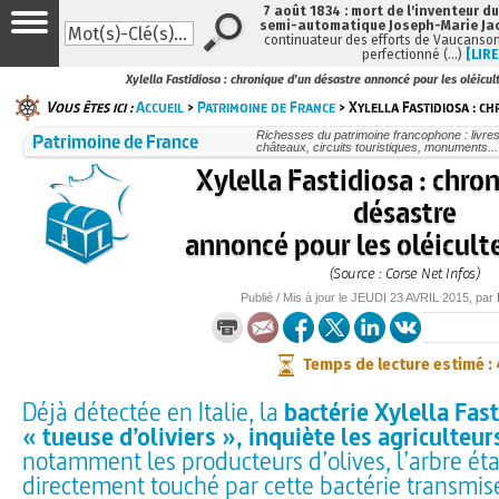
7 août 1834 : mort de l'inventeur du
semi-automatique Joseph-Marie Ja
continuateur des efforts de Vaucanson
perfectionné (…)
[LIRE
Xylella Fastidiosa : chronique d’un désastre annoncé pour les oléicul
Vous êtes ici :
Accueil
>
Patrimoine de France
> Xylella Fastidiosa : c
Patrimoine de France
Richesses du patrimoine francophone : livre
châteaux, circuits touristiques, monuments...
Xylella Fastidiosa : chro
désastre
annoncé pour les oléicult
(Source : Corse Net Infos)
Publié / Mis à jour le
JEUDI
23 AVRIL 2015
, par
Temps de lecture estimé :
Déjà détectée en Italie, la
bactérie Xylella Fast
« tueuse d’oliviers », inquiète les agriculteur
notamment les producteurs d’olives, l’arbre éta
directement touché par cette bactérie transmise