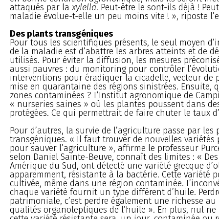
attaqués par la
xylella
. Peut-être le sont-ils déjà ! Peut
maladie évolue-t-elle un peu moins vite ! », riposte l’
Des plants transgéniques
Pour tous les scientifiques présents, le seul moyen d’i
de la maladie est d’abattre les arbres atteints et de dé
utilisés. Pour éviter la diffusion, les mesures préconi
aussi pauvres : du monitoring pour contrôler l’évoluti
interventions pour éradiquer la cicadelle, vecteur de 
mise en quarantaine des régions sinistrées. Ensuite, q
zones contaminées ? L’Institut agronomique de Campi
« nurseries saines » où les plantes poussent dans des
protégées. Ce qui permettrait de faire chuter le taux d’
Pour d’autres, la survie de l’agriculture passe par les 
transgéniques. « Il faut trouver de nouvelles variétés 
pour sauver l’agriculture », affirme le professeur Purc
selon Daniel Sainte-Beuve, connaît des limites : « De
Amérique du Sud, ont détecté une variété grecque d’oli
apparemment, résistante à la bactérie. Cette variété p
cultivée, même dans une région contaminée. L’inconv
chaque variété fournit un type différent d’huile. Perdr
patrimoniale, c’est perdre également une richesse au
qualités organoleptiques de l’huile ». En plus, nul ne 
cette variété résistante sera, un jour, contaminée ou 