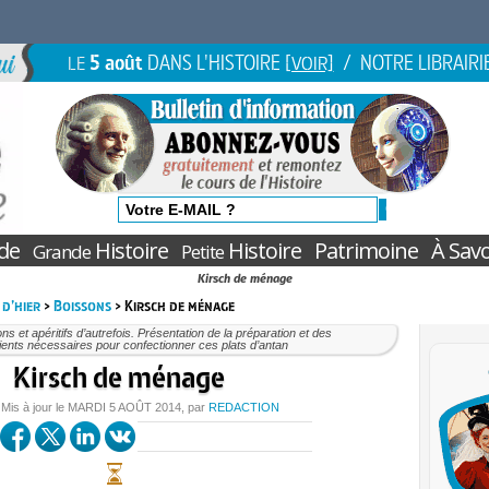
5 août
DANS L'HISTOIRE
/ NOTRE LIBRAIRI
LE
[VOIR]
de
Histoire
Histoire
Patrimoine
À Savo
Grande
Petite
Kirsch de ménage
 d’hier
>
Boissons
> Kirsch de ménage
ns et apéritifs d’autrefois. Présentation de la préparation et des
ients nécessaires pour confectionner ces plats d’antan
Kirsch de ménage
 Mis à jour le
MARDI
5 AOÛT 2014
, par
REDACTION