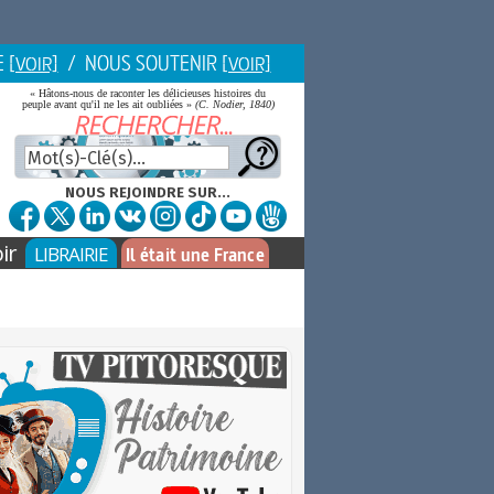
E
/ NOUS SOUTENIR
[VOIR]
[VOIR]
« Hâtons-nous de raconter les délicieuses histoires du
peuple avant qu'il ne les ait oubliées »
(C. Nodier, 1840)
NOUS REJOINDRE SUR...
ir
LIBRAIRIE
Il était une France