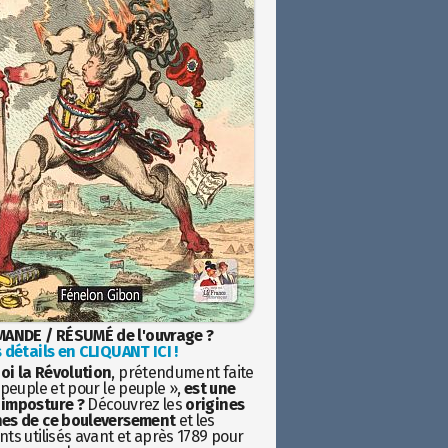
ANDE / RÉSUMÉ de l'ouvrage ?
 détails en CLIQUANT ICI !
oi la Révolution
, prétendument faite
 peuple et pour le peuple »,
est une
imposture ?
Découvrez les
origines
es de ce bouleversement
et les
ts utilisés avant et après 1789 pour