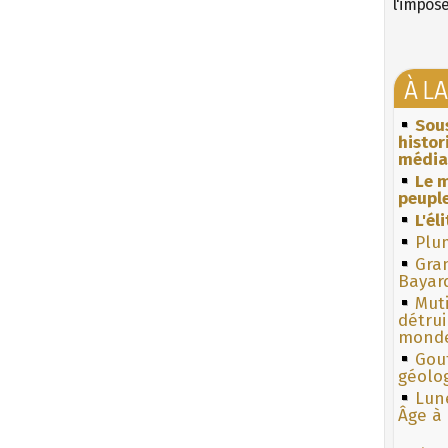
l'impos
À L
Sous
histo
média
Le m
peuple
L'él
Plum
Gra
Bayar
Muti
détrui
monde
Gouf
géolo
Lun
Âge à 