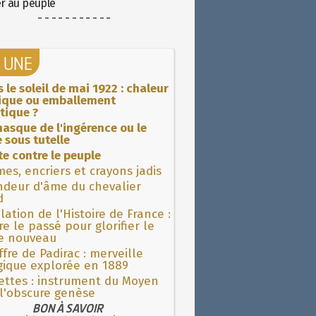
er au peuple
- - - - - - - - - - -
A UNE
 le soleil de mai 1922 : chaleur
rique ou emballement
tique ?
asque de l'ingérence ou le
 sous tutelle
ite contre le peuple
es, encriers et crayons jadis
ndeur d'âme du chevalier
d
lation de l'Histoire de France :
re le passé pour glorifier le
 nouveau
fre de Padirac : merveille
gique explorée en 1889
ettes : instrument du Moyen
l'obscure genèse
BON À SAVOIR