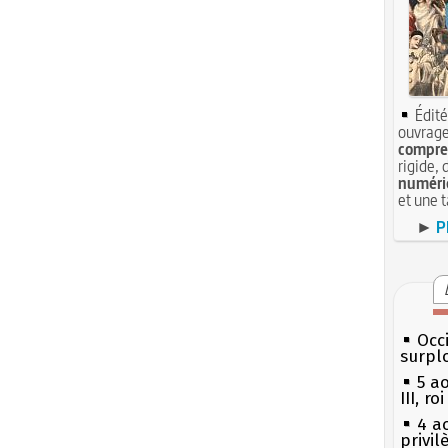
Édité
ouvrage
compren
rigide, 
numéri
et une 
►
P
Occi
surpl
5 a
III, r
4 a
privi