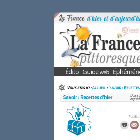
Édito
Guide
Éphéméri
web
Vous êtes ici :
Accueil
>
Savoir : Recettes
Savoir : Recettes d’hier
Boisso
ingréd
Publié /