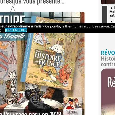
Val
pit
I
so
l'H
RÉVO
Histo
contr