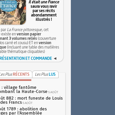
Il était une France
saura vous ravir
par ses récits
abondamment
illustrés !
 par
La France pittoresque
, cet
 existe en
version papier
ant 3 volumes reliés
(couverture
dos carré et cousu) ET en
version
que
(incluant une table des matières
table thématique cliquables)
RÉSENTATION ET COMMANDE
◄
Les Plus
RÉCENTS
Les Plus
LUS
 : village fantôme
ombant la Haute-Corse
5 AOÛT
oût 882 : mort funeste de Louis
oi des Francs
5 AOÛT
oût 1789 : abolition des
lèges par l'Assemblée