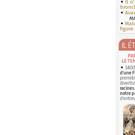
Il n
bronc
Ava
MA
Mate
figure
IL É
PA
LE TE
1400 
d'une F
premièr
divertis
racines
notre p
d'entrev