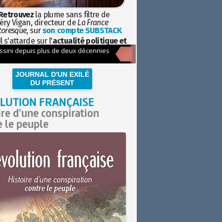
Retrouvez
la plume sans filtre de
éry Vigan, directeur de
La France
toresque
, sur
son compte SUBSTACK
l s'attarde sur l'
actualité politique et
ciétale
avec la hauteur de vue de
istoire
JOURNAL D'UN EXILÉ
DU PRÉSENT
LUTION FRANÇAISE
ire d'une conspiration
e le peuple