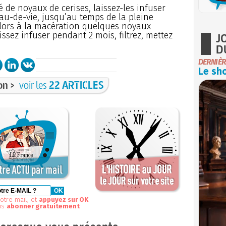
 de noyaux de cerises, laissez-les infuser
au-de-vie, jusqu’au temps de la pleine
alors à la macération quelques noyaux
issez infuser pendant 2 mois, filtrez, mettez
J
D
DERNIÈR
Le sho
on >
voir les
22 ARTICLES
otre mail, et
appuyez sur OK
us
abonner gratuitement