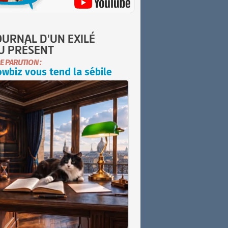
OURNAL D'UN EXILÉ
U PRÉSENT
E PARUTION :
wbiz vous tend la sébile