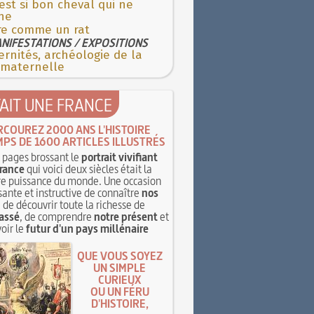
'est si bon cheval qui ne
he
re comme un rat
NIFESTATIONS / EXPOSITIONS
rnités, archéologie de la
 maternelle
TAIT UNE FRANCE
RCOUREZ 2000 ANS L'HISTOIRE
MPS DE 1600 ARTICLES ILLUSTRÉS
pages brossant le
portrait vivifiant
rance
qui voici deux siècles était la
e puissance du monde. Une occasion
sante et instructive de connaître
nos
, de découvrir toute la richesse de
assé
, de comprendre
notre présent
et
oir le
futur d'un pays millénaire
QUE VOUS SOYEZ
UN SIMPLE
CURIEUX
OU UN FÉRU
D'HISTOIRE,