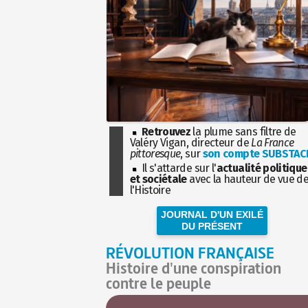
Retrouvez
la plume sans filtre de
Valéry Vigan, directeur de
La France
pittoresque
, sur
son compte SUBSTAC
Il s'attarde sur l'
actualité politique
et sociétale
avec la hauteur de vue d
l'Histoire
JOURNAL D'UN EXILÉ
DU PRÉSENT
RÉVOLUTION FRANÇAISE
Histoire d'une conspiration
contre le peuple