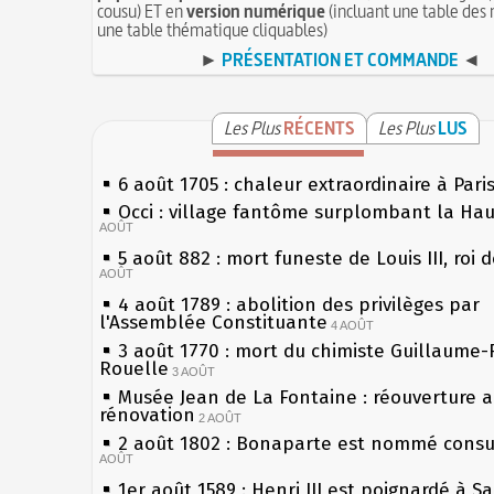
cousu) ET en
version numérique
(incluant une table des 
une table thématique cliquables)
►
PRÉSENTATION ET COMMANDE
◄
Les Plus
RÉCENTS
Les Plus
LUS
6 août 1705 : chaleur extraordinaire à Pari
Occi : village fantôme surplombant la Ha
AOÛT
5 août 882 : mort funeste de Louis III, roi 
AOÛT
4 août 1789 : abolition des privilèges par
l'Assemblée Constituante
4 AOÛT
3 août 1770 : mort du chimiste Guillaume-
Rouelle
3 AOÛT
Musée Jean de La Fontaine : réouverture 
rénovation
2 AOÛT
2 août 1802 : Bonaparte est nommé consul
AOÛT
1er août 1589 : Henri III est poignardé à S