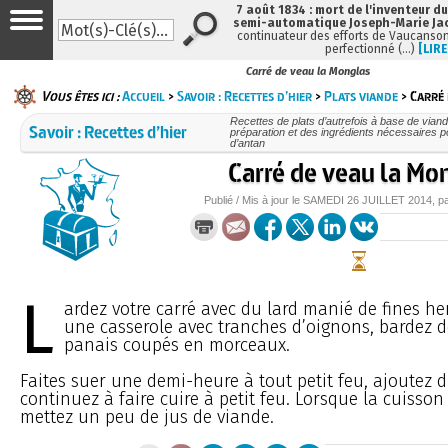
7 août 1834 : mort de l'inventeur du
semi-automatique Joseph-Marie Ja
continuateur des efforts de Vaucanson
perfectionné (…)
[LIRE
Carré de veau la Monglas
Vous êtes ici :
Accueil
>
Savoir : Recettes d’hier
>
Plats viande
> Carré
Recettes de plats d’autrefois à base de viand
Savoir : Recettes d’hier
préparation et des ingrédients nécessaires p
d’antan
Carré de veau la Mo
Publié / Mis à jour le
SAMEDI
26 JUILLET 2014
, p
L
ardez votre carré avec du lard manié de fines he
une casserole avec tranches d’oignons, bardez de
panais coupés en morceaux.
Faites suer une demi-heure à tout petit feu, ajoutez d
continuez à faire cuire à petit feu. Lorsque la cuisson
mettez un peu de jus de viande.