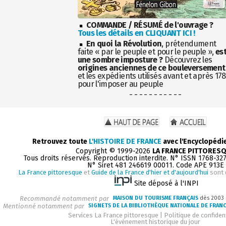
COMMANDE / RÉSUMÉ de l'ouvrage ?
Tous les détails en CLIQUANT ICI !
En quoi la Révolution
, prétendument
faite « par le peuple et pour le peuple »,
es
une sombre imposture ?
Découvrez les
origines anciennes de ce bouleversement
et les expédients utilisés avant et après 17
pour l'imposer au peuple
- - - - - - - - - - -
Retrouvez toute
L'HISTOIRE DE FRANCE
avec l'Encyclopédi
Copyright © 1999-2026
LA FRANCE PITTORES
Tous droits réservés. Reproduction interdite. N° ISSN 1768-32
N° Siret 481 246619 00011. Code APE 913E
La France pittoresque
et
Guide de la France d'hier et d'aujourd'hui
sont 
Site déposé à l'INPI
Recommandé notamment par
MAISON DU TOURISME FRANÇAIS
dès 2003
Mentionné notamment par
SIGNETS DE LA BIBLIOTHÈQUE NATIONALE DE FRAN
Services La France pittoresque
|
Politique de confident
L'événement historique du jour