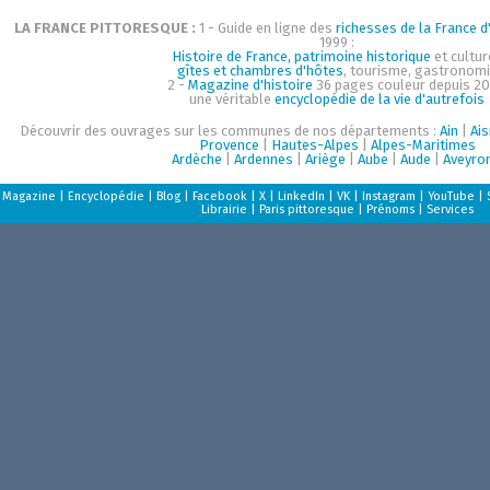
LA FRANCE PITTORESQUE :
1 - Guide en ligne des
richesses de la France d'
1999 :
Histoire de France, patrimoine historique
et cultur
gîtes et chambres d'hôtes
, tourisme, gastronom
2 -
Magazine d'histoire
36 pages couleur depuis 20
une véritable
encyclopédie de la vie d'autrefois
Découvrir des ouvrages sur les communes de nos départements :
Ain
|
Ai
Provence
|
Hautes-Alpes
|
Alpes-Maritimes
Ardèche
|
Ardennes
|
Ariège
|
Aube
|
Aude
|
Aveyro
Magazine
|
Encyclopédie
|
Blog
|
Facebook
|
X
|
LinkedIn
|
VK
|
Instagram
|
YouTube
|
Librairie
|
Paris pittoresque
|
Prénoms
|
Services