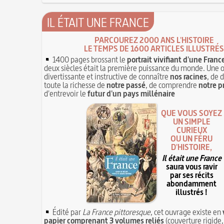
IL ÉTAIT UNE FRANCE
PARCOUREZ 2000 ANS L'HISTOIRE
LE TEMPS DE 1600 ARTICLES ILLUSTRÉS
1400 pages brossant le
portrait vivifiant d'une Franc
deux siècles était la première puissance du monde. Une 
divertissante et instructive de connaître
nos racines
, de 
toute la richesse de
notre passé
, de comprendre
notre p
d'entrevoir le
futur d'un pays millénaire
QUE VOUS SOYEZ
UN SIMPLE
CURIEUX
OU UN FÉRU
D'HISTOIRE,
Il était une France
saura vous ravir
par ses récits
abondamment
illustrés !
Édité par
La France pittoresque
, cet ouvrage existe en
papier comprenant 3 volumes reliés
(couverture rigide,