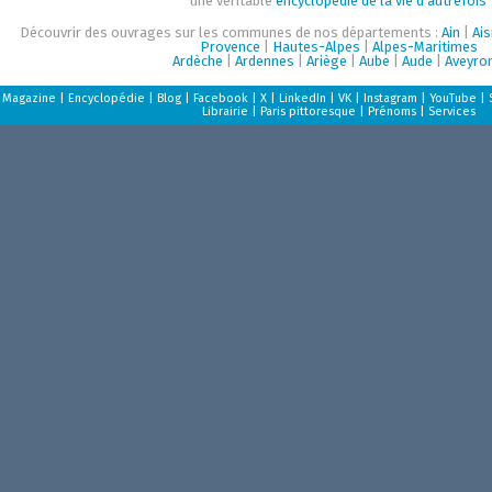
une véritable
encyclopédie de la vie d'autrefois
Découvrir des ouvrages sur les communes de nos départements :
Ain
|
Ai
Provence
|
Hautes-Alpes
|
Alpes-Maritimes
Ardèche
|
Ardennes
|
Ariège
|
Aube
|
Aude
|
Aveyro
Magazine
|
Encyclopédie
|
Blog
|
Facebook
|
X
|
LinkedIn
|
VK
|
Instagram
|
YouTube
|
Librairie
|
Paris pittoresque
|
Prénoms
|
Services