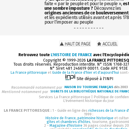
faite « par le peuple et pour le peuple »,
es
une sombre imposture ?
Découvrez les
origines anciennes de ce bouleversement
et les expédients utilisés avant et après 17
pour l'imposer au peuple
- - - - - - - - - - -
Retrouvez toute
L'HISTOIRE DE FRANCE
avec l'Encyclopédi
Copyright © 1999-2026
LA FRANCE PITTORES
Tous droits réservés. Reproduction interdite. N° ISSN 1768-32
N° Siret 481 246619 00011. Code APE 913E
La France pittoresque
et
Guide de la France d'hier et d'aujourd'hui
sont 
Site déposé à l'INPI
Recommandé notamment par
MAISON DU TOURISME FRANÇAIS
dès 2003
Mentionné notamment par
SIGNETS DE LA BIBLIOTHÈQUE NATIONALE DE FRAN
Services La France pittoresque
|
Politique de confident
L'événement historique du jour
LA FRANCE PITTORESQUE :
1 - Guide en ligne des
richesses de la France d'
1999 :
Histoire de France, patrimoine historique
et cultur
gîtes et chambres d'hôtes
, tourisme, gastronom
2 -
Magazine d'histoire
36 pages couleur depuis 20