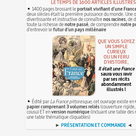
LE TEMPS DE 1600 ARTICLES ILLUSTRÉS
1400 pages brossant le
portrait vivifiant d'une Franc
deux siècles était la première puissance du monde. Une 
divertissante et instructive de connaître
nos racines
, de 
toute la richesse de
notre passé
, de comprendre
notre p
d'entrevoir le
futur d'un pays millénaire
QUE VOUS SOYEZ
UN SIMPLE
CURIEUX
OU UN FÉRU
D'HISTOIRE,
Il était une France
saura vous ravir
par ses récits
abondamment
illustrés !
Édité par
La France pittoresque
, cet ouvrage existe en
papier comprenant 3 volumes reliés
(couverture rigide,
cousu) ET en
version numérique
(incluant une table des 
une table thématique cliquables)
►
PRÉSENTATION ET COMMANDE
◄