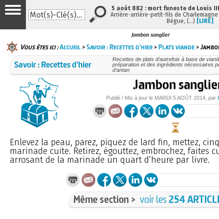
5 août 882 : mort funeste de Louis III
Arrière-arrière-petit-fils de Charlemagne e
Bègue, (…)
[LIRE]
Jambon sanglier
Vous êtes ici :
Accueil
>
Savoir : Recettes d’hier
>
Plats viande
> Jambo
Recettes de plats d’autrefois à base de viand
Savoir : Recettes d’hier
préparation et des ingrédients nécessaires p
d’antan
Jambon sanglie
Publié / Mis à jour le
MARDI
5 AOÛT 2014
, par
Enlevez la peau, parez, piquez de lard fin, mettez, cin
marinade cuite. Retirez, égouttez, embrochez, faites cu
arrosant de la marinade un quart d’heure par livre.
Même section >
voir les
254 ARTICL