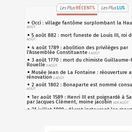
Les Plus
RÉCENTS
Les Plus
LUS
Occi : village fantôme surplombant la Ha
AOÛT
5 août 882 : mort funeste de Louis III, roi 
AOÛT
4 août 1789 : abolition des privilèges par
l'Assemblée Constituante
4 AOÛT
3 août 1770 : mort du chimiste Guillaume-
Rouelle
3 AOÛT
Musée Jean de La Fontaine : réouverture 
rénovation
2 AOÛT
2 août 1802 : Bonaparte est nommé consul
AOÛT
1er août 1589 : Henri III est poignardé à S
par Jacques Clément, moine jacobin
1ER AOÛT
31 juillet 1899 : décret instaurant les mou
boîtes aux lettres en fonte de Léon Mougeo
30 juillet 1918 : mort d'Auguste Poulain, f
Sécheresses (Grandes), étés caniculaires à
Chocolat Poulain
30 JUILLET
les siècles