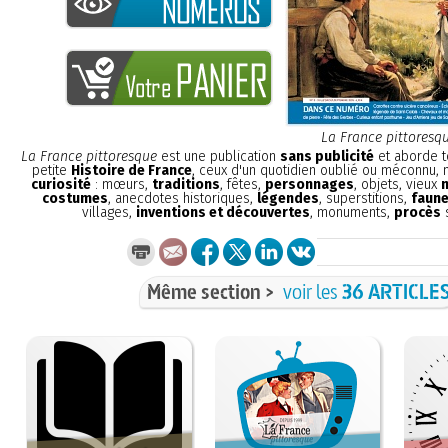
La France pittoresq
La France pittoresque
est une publication
sans publicité
et aborde t
petite
Histoire de France
, ceux d'un quotidien oublié ou méconnu,
curiosité
: mœurs,
traditions
, fêtes,
personnages
, objets, vieux
costumes
, anecdotes historiques,
légendes
, superstitions,
faune
villages,
inventions et découvertes
, monuments,
procès
s
Même section >
voir les
36 ARTICLE