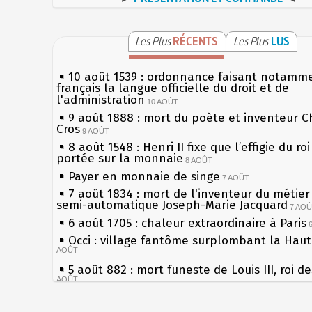
Les Plus
RÉCENTS
Les Plus
LUS
10 août 1539 : ordonnance faisant notamm
français la langue officielle du droit et de
l'administration
10 AOÛT
9 août 1888 : mort du poète et inventeur C
Cros
9 AOÛT
8 août 1548 : Henri II fixe que l’effigie du ro
portée sur la monnaie
8 AOÛT
Payer en monnaie de singe
7 AOÛT
7 août 1834 : mort de l'inventeur du métier 
semi-automatique Joseph-Marie Jacquard
7 AO
6 août 1705 : chaleur extraordinaire à Paris
Occi : village fantôme surplombant la Hau
AOÛT
5 août 882 : mort funeste de Louis III, roi d
AOÛT
4 août 1789 : abolition des privilèges par
l'Assemblée Constituante
4 AOÛT