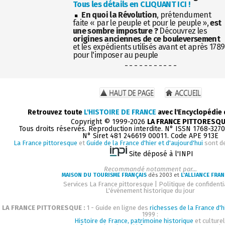
Tous les détails en CLIQUANT ICI !
En quoi la Révolution
, prétendument
faite « par le peuple et pour le peuple »,
est
une sombre imposture ?
Découvrez les
origines anciennes de ce bouleversement
et les expédients utilisés avant et après 1789
pour l'imposer au peuple
- - - - - - - - - - -
Retrouvez toute
L'HISTOIRE DE FRANCE
avec l'Encyclopédie
Copyright © 1999-2026
LA FRANCE PITTORESQ
Tous droits réservés. Reproduction interdite. N° ISSN 1768-327
N° Siret 481 246619 00011. Code APE 913E
La France pittoresque
et
Guide de la France d'hier et d'aujourd'hui
sont d
Site déposé à l'INPI
Recommandé notamment par...
MAISON DU TOURISME FRANÇAIS
dès 2003 et
L'ALLIANCE FRAN
Services La France pittoresque
|
Politique de confidenti
L'événement historique du jour
LA FRANCE PITTORESQUE :
1 - Guide en ligne des
richesses de la France d'h
1999 :
Histoire de France, patrimoine historique
et culturel