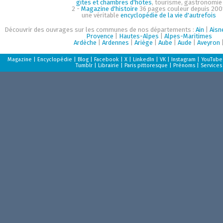
gîtes et chambres d'hôtes
, tourisme, gastronomie
2 -
Magazine d'histoire
36 pages couleur depuis 200
une véritable
encyclopédie de la vie d'autrefois
Découvrir des ouvrages sur les communes de nos départements :
Ain
|
Aisn
Provence
|
Hautes-Alpes
|
Alpes-Maritimes
Ardèche
|
Ardennes
|
Ariège
|
Aube
|
Aude
|
Aveyron
Magazine
|
Encyclopédie
|
Blog
|
Facebook
|
X
|
LinkedIn
|
VK
|
Instagram
|
YouTube
Tumblr
|
Librairie
|
Paris pittoresque
|
Prénoms
|
Services