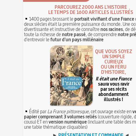
PARCOUREZ 2000 ANS L'HISTOIRE
LE TEMPS DE 1600 ARTICLES ILLUSTRÉS
1400 pages brossant le
portrait vivifiant d'une France
deux siècles était la première puissance du monde. Une oc
divertissante et instructive de connaître
nos racines
, de dé
toute la richesse de
notre passé
, de comprendre
notre pr
d'entrevoir le
futur d'un pays millénaire
QUE VOUS SOYEZ
UN SIMPLE
CURIEUX
OU UN FÉRU
D'HISTOIRE,
Il était une France
saura vous ravir
par ses récits
abondamment
illustrés !
Édité par
La France pittoresque
, cet ouvrage existe en
v
papier comprenant 3 volumes reliés
(couverture rigide, d
cousu) ET en
version numérique
(incluant une table des m
une table thématique cliquables)
►
PRÉSENTATION ET COMMANDE
◄