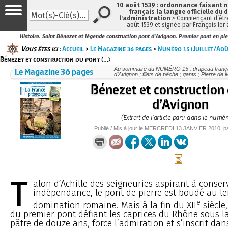
10 août 1539 : ordonnance faisant
français la langue officielle du 
l'administration
> Commençant d’être
août 1539 et signée par François Ier
Histoire. Saint Bénezet et légende construction pont d'Avignon. Premier pont en pie
Vous êtes ici :
Accueil
>
Le Magazine 36 pages
>
Numéro 15 (Juillet/Ao
Bénezet et construction du pont (…)
Le Magazine 36 pages
Au sommaire du NUMÉRO 15 : drapeau français 
d’Avignon ; filets de pêche ; gants ; Pierre de
Bénezet et construction
d’Avignon
(Extrait de l’article paru dans le numér
Publié / Mis à jour le
MERCREDI
13 JANVIER 2010
, 
T
alon d’Achille des seigneuries aspirant à conser
indépendance, le pont de pierre est boudé au l
e
domination romaine. Mais à la fin du XII
siècle
du premier pont défiant les caprices du Rhône sous l
pâtre de douze ans, force l’admiration et s’inscrit dan