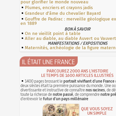
pour glorifier le monde nouveau
Plumes, encriers et crayons jadis
Grandeur d'âme du chevalier Bayard
Gouffre de Padirac : merveille géologique e
en 1889
BON À SAVOIR
On ne vieillit point à table
Aller au diable, au diable Auvert ou Vauver
MANIFESTATIONS / EXPOSITIONS
Maternités, archéologie de la figure matern
IL ÉTAIT UNE FRANCE
PARCOUREZ 2000 ANS L'HISTOIRE
LE TEMPS DE 1600 ARTICLES ILLUSTRÉS
1400 pages brossant le
portrait vivifiant d'une France
deux siècles était la première puissance du monde. Une oc
divertissante et instructive de connaître
nos racines
, de dé
toute la richesse de
notre passé
, de comprendre
notre pr
d'entrevoir le
futur d'un pays millénaire
QUE VOUS SOYEZ
UN SIMPLE