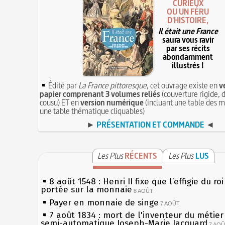
CURIEUX
OU UN FÉRU
D'HISTOIRE,
Il était une France
saura vous ravir
par ses récits
abondamment
illustrés !
Édité par
La France pittoresque
, cet ouvrage existe en
v
papier comprenant 3 volumes reliés
(couverture rigide, d
cousu) ET en
version numérique
(incluant une table des m
une table thématique cliquables)
►
PRÉSENTATION ET COMMANDE
◄
Les Plus
RÉCENTS
Les Plus
LUS
8 août 1548 : Henri II fixe que l’effigie du ro
portée sur la monnaie
8 AOÛT
Payer en monnaie de singe
7 AOÛT
7 août 1834 : mort de l'inventeur du métier 
semi-automatique Joseph-Marie Jacquard
7 AO