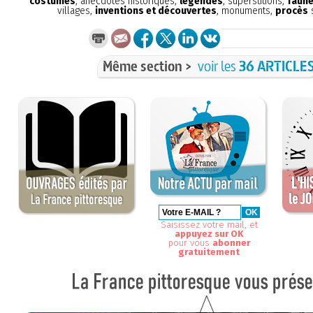
costumes
, anecdotes historiques,
légendes
, superstitions,
faune
villages,
inventions et découvertes
, monuments,
procès
s
Même section >
voir les
36 ARTICLE
Saisissez votre mail, et
appuyez sur OK
pour vous
abonner
gratuitement