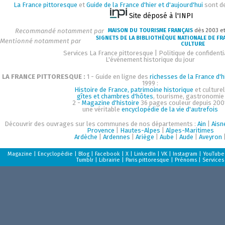
La France pittoresque
et
Guide de la France d'hier et d'aujourd'hui
sont d
Site déposé à l'INPI
Recommandé notamment par
MAISON DU TOURISME FRANÇAIS
dès 2003 e
SIGNETS DE LA BIBLIOTHÈQUE NATIONALE DE FR
Mentionné notamment par
CULTURE
Services La France pittoresque
|
Politique de confidenti
L'événement historique du jour
LA FRANCE PITTORESQUE :
1 - Guide en ligne des
richesses de la France d'h
1999 :
Histoire de France, patrimoine historique
et culturel
gîtes et chambres d'hôtes
, tourisme, gastronomie
2 -
Magazine d'histoire
36 pages couleur depuis 200
une véritable
encyclopédie de la vie d'autrefois
Découvrir des ouvrages sur les communes de nos départements :
Ain
|
Aisn
Provence
|
Hautes-Alpes
|
Alpes-Maritimes
Ardèche
|
Ardennes
|
Ariège
|
Aube
|
Aude
|
Aveyron
Magazine
|
Encyclopédie
|
Blog
|
Facebook
|
X
|
LinkedIn
|
VK
|
Instagram
|
YouTube
Tumblr
|
Librairie
|
Paris pittoresque
|
Prénoms
|
Services