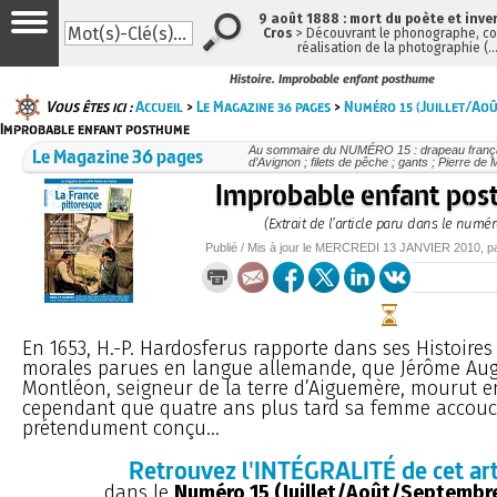
9 août 1888 : mort du poète et inve
Cros
> Découvrant le phonographe, con
réalisation de la photographie (
Histoire. Improbable enfant posthume
Vous êtes ici :
Accueil
>
Le Magazine 36 pages
>
Numéro 15 (Juillet/Ao
Improbable enfant posthume
Le Magazine 36 pages
Au sommaire du NUMÉRO 15 : drapeau français 
d’Avignon ; filets de pêche ; gants ; Pierre de
Improbable enfant po
(Extrait de l’article paru dans le numér
Publié / Mis à jour le
MERCREDI
13 JANVIER 2010
, 
En 1653, H.-P. Hardosferus rapporte dans ses Histoires 
morales parues en langue allemande, que Jérôme Au
Montléon, seigneur de la terre d’Aiguemère, mourut e
cependant que quatre ans plus tard sa femme accouch
prétendument conçu...
Retrouvez l'INTÉGRALITÉ de cet art
dans le
Numéro 15 (Juillet/Août/Septembr