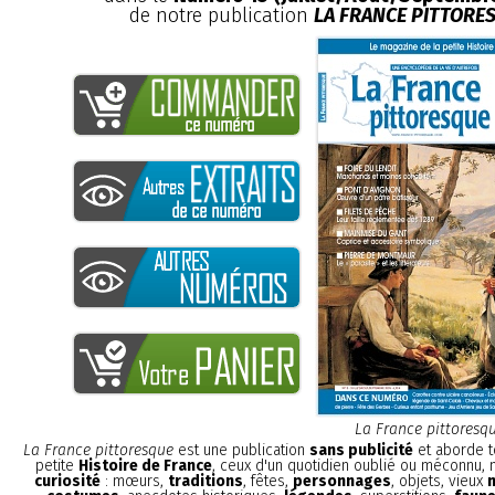
de notre publication
LA FRANCE PITTORE
La France pittoresq
La France pittoresque
est une publication
sans publicité
et aborde t
petite
Histoire de France
, ceux d'un quotidien oublié ou méconnu,
curiosité
: mœurs,
traditions
, fêtes,
personnages
, objets, vieux