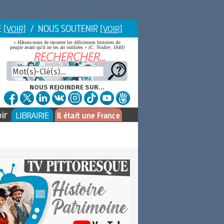
E
/ NOUS SOUTENIR
[VOIR]
[VOIR]
« Hâtons-nous de raconter les délicieuses histoires du
peuple avant qu'il ne les ait oubliées »
(C. Nodier, 1840)
NOUS REJOINDRE SUR...
ir
LIBRAIRIE
Il était une France