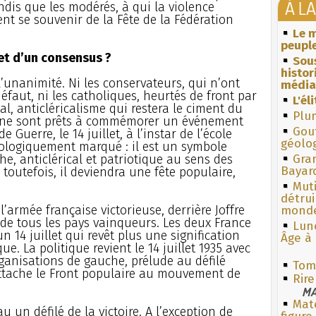
À L
tandis que les modérés, à qui la violence
ent se souvenir de la Fête de la Fédération
Le m
peuple
bjet d’un consensus ?
Sous
histo
s l’unanimité. Ni les conservateurs, qui n’ont
média
faut, ni les catholiques, heurtés de front par
L'él
l, anticléricalisme qui restera le ciment du
Plum
4, ne sont prêts à commémorer un événement
Gouf
 Guerre, le 14 juillet, à l’instar de l’école
géolo
déologiquement marqué : il est un symbole
he, anticlérical et patriotique au sens des
Gra
Bayar
, toutefois, il deviendra une fête populaire,
Muti
détrui
e l’armée française victorieuse, derrière Joffre
monde
de tous les pays vainqueurs. Les deux France
Lun
 14 juillet qui revêt plus une signification
Âge à 
ue. La politique revient le 14 juillet 1935 avec
organisations de gauche, prélude au défilé
Tom
rattache le Front populaire au mouvement de
Rire
MA
Mate
au un défilé de la victoire. A l’exception de