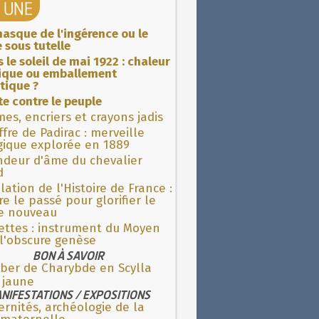
A UNE
asque de l'ingérence ou le
 sous tutelle
 le soleil de mai 1922 : chaleur
rique ou emballement
tique ?
ite contre le peuple
es, encriers et crayons jadis
fre de Padirac : merveille
gique explorée en 1889
ndeur d'âme du chevalier
d
lation de l'Histoire de France :
re le passé pour glorifier le
 nouveau
ettes : instrument du Moyen
l'obscure genèse
BON À SAVOIR
ber de Charybde en Scylla
 jaune
NIFESTATIONS / EXPOSITIONS
rnités, archéologie de la