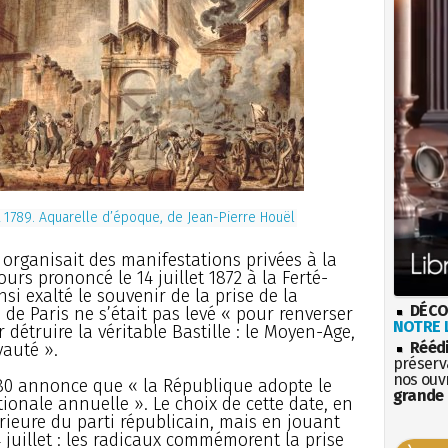
let 1789. Aquarelle d’époque, de Jean-Pierre Houël
n organisait des manifestations privées à la
ours prononcé le 14 juillet 1872 à la Ferté-
si exalté le souvenir de la prise de la
DÉCO
 de Paris ne s’était pas levé « pour renverser
NOTRE L
 détruire la véritable Bastille : le Moyen-Age,
Rééd
yauté ».
préserva
nos ouv
1880 annonce que « la République adopte le
grande 
tionale annuelle ». Le choix de cette date, en
érieure du parti républicain, mais en jouant
4 juillet : les radicaux commémorent la prise