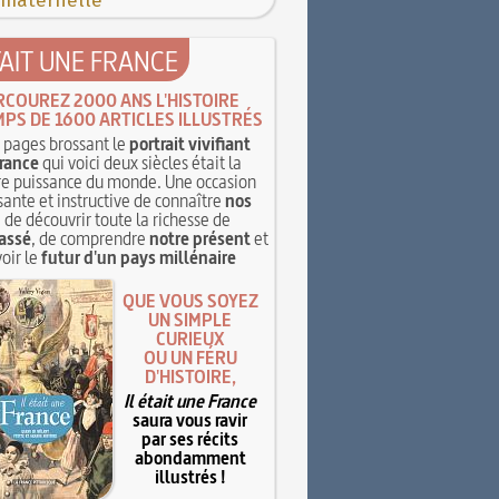
 maternelle
TAIT UNE FRANCE
RCOUREZ 2000 ANS L'HISTOIRE
MPS DE 1600 ARTICLES ILLUSTRÉS
pages brossant le
portrait vivifiant
rance
qui voici deux siècles était la
e puissance du monde. Une occasion
sante et instructive de connaître
nos
, de découvrir toute la richesse de
assé
, de comprendre
notre présent
et
oir le
futur d'un pays millénaire
QUE VOUS SOYEZ
UN SIMPLE
CURIEUX
OU UN FÉRU
D'HISTOIRE,
Il était une France
saura vous ravir
par ses récits
abondamment
illustrés !