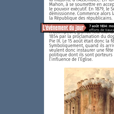
Mahon, à se soumettre en accept
le pouvoir exécutif. En 1879, l
démissionne. Commence alors la 
la République des républicains.
Sous le Second Empire, on fêtait
l’Assomption, grande fête marial
1854 par la proclamation du do
Pie IX. Le 15 août était donc la 
Symboliquement, quand ils arriv
veulent donc instaurer une fête 
politique dont ils sont porteurs 
l’influence de l’Eglise.