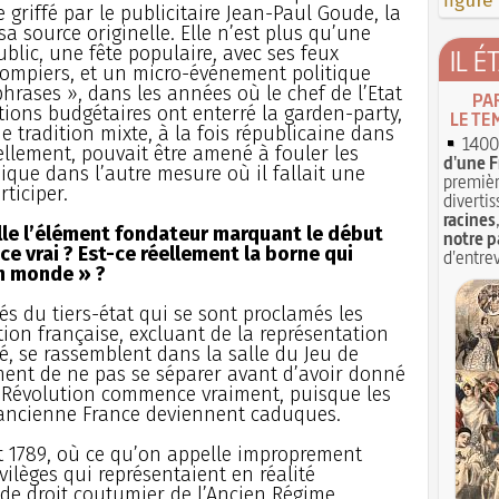
figure
 griffé par le publicitaire Jean-Paul Goude, la
sa source originelle. Elle n’est plus qu’une
ublic, une fête populaire, avec ses feux
IL É
 pompiers, et un micro-événement politique
hrases », dans les années où le chef de l’Etat
PA
ictions budgétaires ont enterré la garden-party,
LE TE
e tradition mixte, à la fois républicaine dans
1400 
ellement, pouvait être amené à fouler les
d'une F
ique dans l’autre mesure où il fallait une
premièr
ticiper.
divertis
racines
tille l’élément fondateur marquant le début
notre p
ce vrai ? Est-ce réellement la borne qui
d'entrev
un monde » ?
és du tiers-état qui se sont proclamés les
ion française, excluant de la représentation
gé, se rassemblent dans la salle du Jeu de
rment de ne pas se séparer avant d’avoir donné
a Révolution commence vraiment, puisque les
l’ancienne France deviennent caduques.
t 1789, où ce qu’on appelle improprement
ivilèges qui représentaient en réalité
e de droit coutumier de l’Ancien Régime,