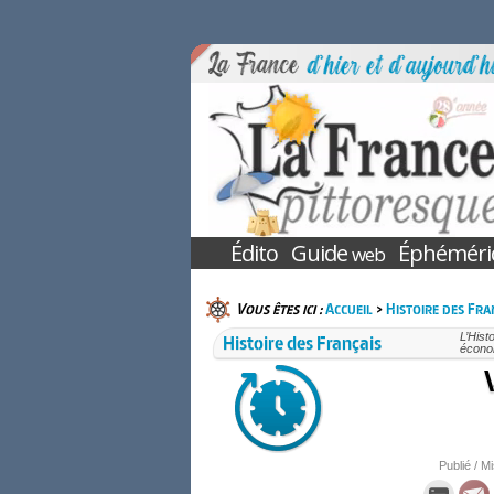
Édito
Guide
Éphéméri
web
Vous êtes ici :
Accueil
>
Histoire des Fra
Histoire des Français
L’Hist
économ
Publié / Mi