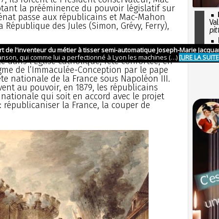
ant la prééminence du pouvoir législatif sur
e Sénat passe aux républicains et Mac-Mahon
Val
République des Jules (Simon, Grévy, Ferry),
pit
I
so
 la Saint-Napoléon le 15 août, date de
l'H
e dans l’Eglise catholique, fête confortée, en
gme de l’Immaculée-Conception par le pape
fête nationale de la France sous Napoléon III.
ent au pouvoir, en 1879, les républicains
nationale qui soit en accord avec le projet
: républicaniser la France, la couper de