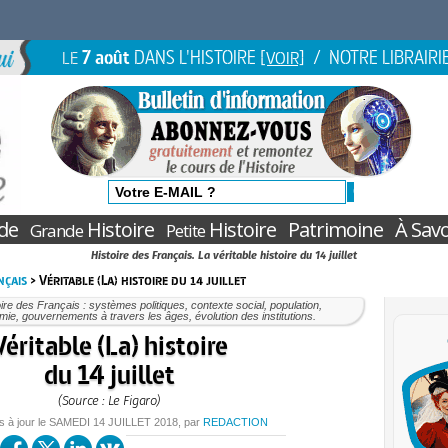
7 août
DANS L'HISTOIRE
/ NOTRE LIBRAIRI
LE
[VOIR]
de
Histoire
Histoire
Patrimoine
À Savo
Grande
Petite
Histoire des Français. La véritable histoire du 14 juillet
nçais
> Véritable (La) histoire du 14 juillet
oire des Français : systèmes politiques, contexte social, population,
ie, gouvernements à travers les âges, évolution des institutions.
Véritable (La) histoire
du 14 juillet
(Source : Le Figaro)
s à jour le
SAMEDI
14 JUILLET 2018
, par
REDACTION