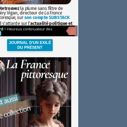
Retrouvez
la plume sans filtre de
éry Vigan, directeur de
La France
toresque
, sur
son compte SUBSTACK
l s'attarde sur l'
actualité politique et
ciétale
avec la hauteur de vue de
istoire
JOURNAL D'UN EXILÉ
DU PRÉSENT