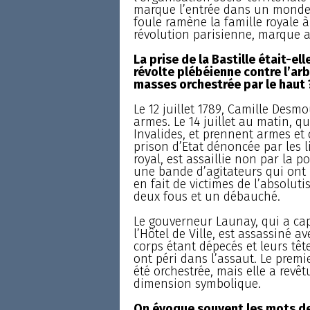
marque l’entrée dans un monde 
foule ramène la famille royale à 
révolution parisienne, marque a
La prise de la Bastille était-
révolte plébéienne contre l’arb
masses orchestrée par le haut 
Le 12 juillet 1789, Camille Desmo
armes. Le 14 juillet au matin, q
Invalides, et prennent armes et c
prison d’Etat dénoncée par les l
royal, est assaillie non par la
une bande d’agitateurs qui ont pr
en fait de victimes de l’absoluti
deux fous et un débauché.
Le gouverneur Launay, qui a cap
l’Hôtel de Ville, est assassiné a
corps étant dépecés et leurs têt
ont péri dans l’assaut. Le premi
été orchestrée, mais elle a revê
dimension symbolique.
On évoque souvent les mots de 