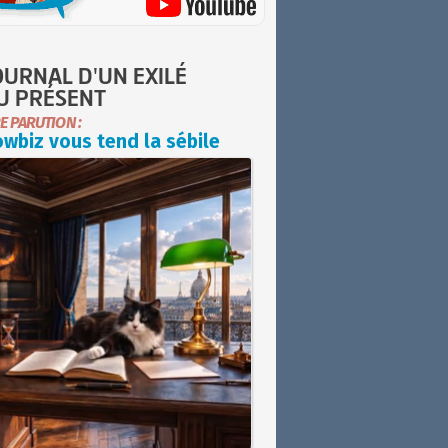
OURNAL D'UN EXILÉ
U PRÉSENT
E PARUTION :
wbiz vous tend la sébile