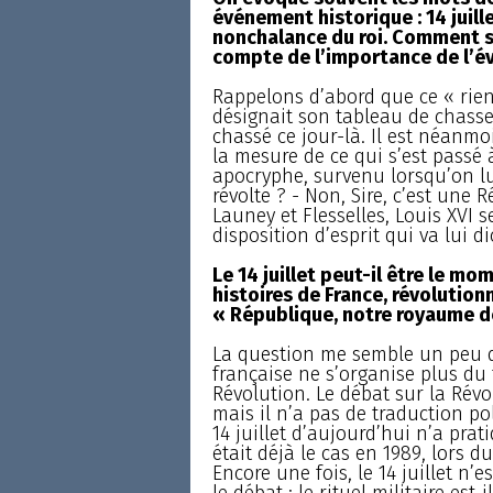
événement historique : 14 juille
nonchalance du roi. Comment se 
compte de l’importance de l’é
Rappelons d’abord que ce « rien
désignait son tableau de chasse,
chassé ce jour-là. Il est néanmoi
la mesure de ce qui s’est passé 
apocryphe, survenu lorsqu’on lu
révolte ? - Non, Sire, c’est une R
Launey et Flesselles, Louis XVI 
disposition d’esprit qui va lui d
Le 14 juillet peut-il être le m
histoires de France, révolution
« République, notre royaume de
La question me semble un peu d
française ne s’organise plus du 
Révolution. Le débat sur la Révo
mais il n’a pas de traduction po
14 juillet d’aujourd’hui n’a prat
était déjà le cas en 1989, lors 
Encore une fois, le 14 juillet n’e
le débat : le rituel militaire es