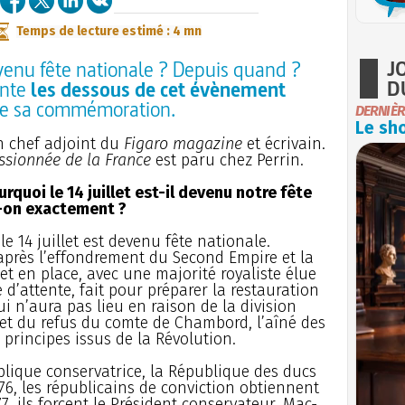
Temps de lecture estimé : 4 mn
J
evenu fête nationale ? Depuis quand ?
D
onte
les dessous de cet évènement
e sa commémoration.
DERNIÈR
Le sho
en chef adjoint du
Figaro magazine
et écrivain.
ssionnée de la France
est paru chez Perrin.
rquoi le 14 juillet est-il devenu notre fête
-on exactement ?
e 14 juillet est devenu fête nationale.
 après l’effondrement du Second Empire et la
et en place, avec une majorité royaliste élue
 d’attente, fait pour préparer la restauration
i n’aura pas lieu en raison de la division
s et du refus du comte de Chambord, l’aîné des
principes issus de la Révolution.
blique conservatrice, la République des ducs
76, les républicains de conviction obtiennent
7, ils forcent le Président conservateur, Mac-