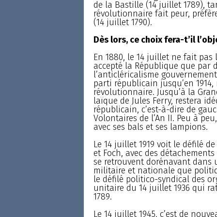
de la Bastille (14 juillet 1789), 
révolutionnaire fait peur, préfèr
(14 juillet 1790).
Dès lors, ce choix fera-t’il l’o
En 1880, le 14 juillet ne fait pa
accepté la République que par dé
l’anticléricalisme gouvernementa
parti républicain jusqu’en 191
révolutionnaire. Jusqu’à la Grande
laïque de Jules Ferry, restera i
républicain, c’est-à-dire de gauc
Volontaires de l’An II. Peu à peu
avec ses bals et ses lampions.
Le 14 juillet 1919 voit le défilé d
et Foch, avec des détachements 
se retrouvent dorénavant dans un
militaire et nationale que politiq
le défilé politico-syndical des 
unitaire du 14 juillet 1936 qui 
1789.
Le 14 juillet 1945, c’est de nouve