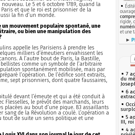
nouveau. Le 5 et 6 octobre 1789, quand la
Édité
Paris et que le roi est prisonnier de la
ouvrage
ussi la fin d’un monde.
compren
rigide, 
elle un mouvement populaire spontané, une
numéri
itraire, ou bien une manipulation des
et une 
?
►
P
ulins appelle les Parisiens à prendre les
uelques milliers d’émeutiers envahissent les
anons. A l’autre bout de Paris, la Bastille,
ibellistes comme un symbole de l’arbitraire
 population spontanément mobilisée, mais par
7 a
éparé l’opération. De l’édifice sont extraits,
du mé
sme, sept prisonniers, dont quatre faussaires,
Josep
6 a
itulé devant l’émeute et qui a été conduit à
extrao
vec Flesselles, le prévôt des marchands, leurs
Occi
es placées au bout d’une pique. 83 assaillants
surpl
er sang de la Révolution a coulé. L’opération a
5 a
tu tout de suite un sens politique et une
III, r
4 a
Louis XVI dans son journal le jour de cet
privi