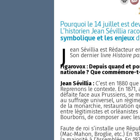
Pourquoi le 14 juillet est d
L’historien Jean Sévillia rac
symbolique et les enjeux
d
J
ean Sévillia est Rédacteur 
Son dernier livre
Histoire pa
Figarovox : Depuis quand et pou
nationale ? Que commémore-t
Jean Sévillia :
C’est en 1880 que l
Reprenons le contexte. En 1871,
défaite face aux Prussiens, se m
au suffrage universel, un régime
de la monarchie, restauration qu
entre légitimistes et orléaniste
Bourbons, de composer avec les 
Faute de roi s’installe une Répu
(Mac-Mahon, Broglie, etc.) En 18
la majorité à l’Assemblée. En 187