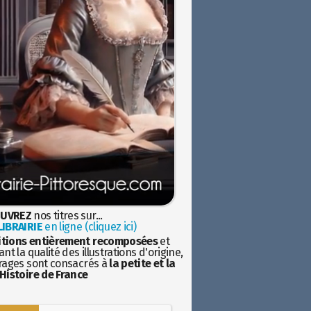
UVREZ
nos titres sur...
IBRAIRIE
en ligne (cliquez ici)
itions entièrement recomposées
et
nt la qualité des illustrations d'origine,
rages sont consacrés à
la petite et la
Histoire de France