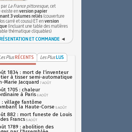
 par
La France pittoresque
, cet
 existe en
version papier
ant 3 volumes reliés
(couverture
dos carré et cousu) ET en
version
que
(incluant une table des matières
table thématique cliquables)
RÉSENTATION ET COMMANDE
◄
Les Plus
RÉCENTS
Les Plus
LUS
oût 1834 : mort de l'inventeur
tier à tisser semi-automatique
h-Marie Jacquard
7 AOÛT
oût 1705 : chaleur
rdinaire à Paris
6 AOÛT
 : village fantôme
ombant la Haute-Corse
5 AOÛT
oût 882 : mort funeste de Louis
oi des Francs
5 AOÛT
oût 1789 : abolition des
lèges par l'Assemblée