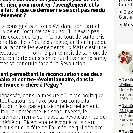
t : rien, pour montrer l’aveuglement et la
Const
fait-il que ce dernier ne se soit pas rendu
3 a
vènement ?
Guill
Mus
 » consigné par Louis XVI dans son carnet
réouv
 vide en l’occurrence puisqu’il n’avait pas
ns exact que le roi n’a pas tout de suite pris
2 a
à la Bastille, d’où le dialogue, authentique ou
nommé
Séc
i a raconté les événements : « Mais c’est une
canicu
1er 
évolution ! » Horrifié par le récit de la mort de
poign
27 
sera conforté dans son refus de verser le sang,
Cléme
Ravail
icter sa conduite face à la Révolution.
31 j
Pie
les m
mous
oment permettant la réconciliation des deux
en fo
naire et contre-révolutionnaire, dans la
Qui
 France » chère à Péguy ?
30 j
Tout
Poula
atten
Poula
épassée, dans la mesure où la vie politique
Fran
tout autour de l’axe pour ou contre la
29 j
mort 
lution n’est pas épuisé intellectuellement,
la pr
Lan
litique immédiate. En sens inverse, le
son é
28 j
iquement rien à voir avec la Révolution, ce qui
Robes
Gaulo
du défilé du Bicentenaire évoqué plus haut.
compl
Bie
st plus que la fête de l’armée, ce qui déplace
d'espr
27 j
t-il vraiment compris dans une époque où le