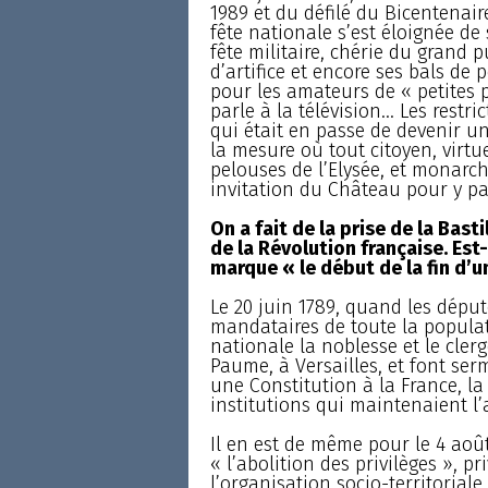
1989 et du défilé du Bicentenaire
fête nationale s’est éloignée de 
fête militaire, chérie du grand p
d’artifice et encore ses bals de
pour les amateurs de « petites p
parle à la télévision... Les restr
qui était en passe de devenir un
la mesure où tout citoyen, virtu
pelouses de l’Elysée, et monarch
invitation du Château pour y par
On a fait de la prise de la Bas
de la Révolution française. Est-
marque « le début de la fin d’
Le 20 juin 1789, quand les déput
mandataires de toute la populat
nationale la noblesse et le cler
Paume, à Versailles, et font se
une Constitution à la France, l
institutions qui maintenaient 
Il en est de même pour le 4 aoû
« l’abolition des privilèges », pr
l’organisation socio-territorial