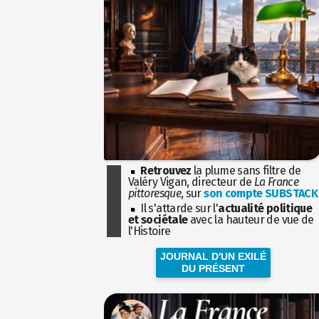
Retrouvez
la plume sans filtre de
Valéry Vigan, directeur de
La France
pittoresque
, sur
son compte SUBSTACK
Il s'attarde sur l'
actualité politique
et sociétale
avec la hauteur de vue de
l'Histoire
JOURNAL D'UN EXILÉ
DU PRÉSENT