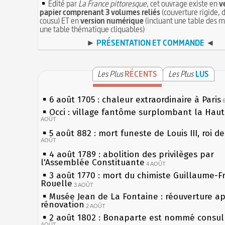
Édité par
La France pittoresque
, cet ouvrage existe en
v
papier comprenant 3 volumes reliés
(couverture rigide, d
cousu) ET en
version numérique
(incluant une table des m
une table thématique cliquables)
►
PRÉSENTATION ET COMMANDE
◄
Les Plus
RÉCENTS
Les Plus
LUS
6 août 1705 : chaleur extraordinaire à Paris
Occi : village fantôme surplombant la Hau
AOÛT
5 août 882 : mort funeste de Louis III, roi d
AOÛT
4 août 1789 : abolition des privilèges par
l'Assemblée Constituante
4 AOÛT
3 août 1770 : mort du chimiste Guillaume-F
Rouelle
3 AOÛT
Musée Jean de La Fontaine : réouverture a
rénovation
2 AOÛT
2 août 1802 : Bonaparte est nommé consul 