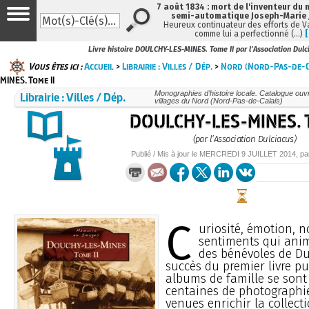
7 août 1834 : mort de l'inventeur du 
semi-automatique Joseph-Marie
Heureux continuateur des efforts de V
comme lui a perfectionné (…)
Livre histoire DOULCHY-LES-MINES. Tome II par l'Association Dulc
Vous êtes ici :
Accueil
>
Librairie : Villes / Dép.
>
Nord (Nord-Pas-de-C
MINES. Tome II
Librairie : Villes / Dép.
Monographies d’histoire locale. Catalogue ouvra
villages du Nord (Nord-Pas-de-Calais)
DOULCHY-LES-MINES. T
(par l’Association Dulciacus)
Publié / Mis à jour le
MERCREDI
9 JUILLET 2014
, p
C
uriosité, émotion, n
sentiments qui anim
des bénévoles de Du
succès du premier livre pu
albums de famille se sont
centaines de photographie
venues enrichir la collect