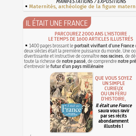
MANIFESTATIONS / EXPOSITIONS
Maternités, archéologie de la figure matern
IL ÉTAIT UNE FRANCE
PARCOUREZ 2000 ANS L'HISTOIRE
LE TEMPS DE 1600 ARTICLES ILLUSTRÉS
1400 pages brossant le
portrait vivifiant d'une France
deux siècles était la première puissance du monde. Une oc
divertissante et instructive de connaître
nos racines
, de dé
toute la richesse de
notre passé
, de comprendre
notre pr
d'entrevoir le
futur d'un pays millénaire
QUE VOUS SOYEZ
UN SIMPLE
CURIEUX
OU UN FÉRU
D'HISTOIRE,
Il était une France
saura vous ravir
par ses récits
abondamment
illustrés !