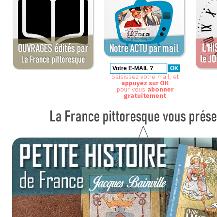
Saisissez votre mail, et
appuyez sur OK
pour vous
abonner
gratuitement