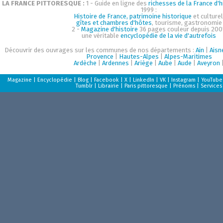
LA FRANCE PITTORESQUE :
1 - Guide en ligne des
richesses de la France d'h
1999 :
Histoire de France, patrimoine historique
et culturel
gîtes et chambres d'hôtes
, tourisme, gastronomie
2 -
Magazine d'histoire
36 pages couleur depuis 200
une véritable
encyclopédie de la vie d'autrefois
Découvrir des ouvrages sur les communes de nos départements :
Ain
|
Aisn
Provence
|
Hautes-Alpes
|
Alpes-Maritimes
Ardèche
|
Ardennes
|
Ariège
|
Aube
|
Aude
|
Aveyron
Magazine
|
Encyclopédie
|
Blog
|
Facebook
|
X
|
LinkedIn
|
VK
|
Instagram
|
YouTube
Tumblr
|
Librairie
|
Paris pittoresque
|
Prénoms
|
Services