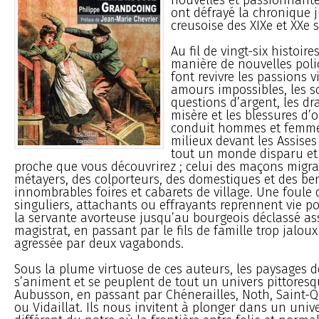
ont défrayé la chronique j
creusoise des XIXe et XXe s
Au fil de vingt-six histoires
manière de nouvelles polic
font revivre les passions vi
amours impossibles, les s
questions d’argent, les dr
misère et les blessures d’
conduit hommes et femme
milieux devant les Assises
tout un monde disparu et
proche que vous découvrirez ; celui des maçons migra
métayers, des colporteurs, des domestiques et des ber
innombrables foires et cabarets de village. Une foule
singuliers, attachants ou effrayants reprennent vie p
la servante avorteuse jusqu’au bourgeois déclassé as
magistrat, en passant par le fils de famille trop jalou
agressée par deux vagabonds.
Sous la plume virtuose de ces auteurs, les paysages d
s’animent et se peuplent de tout un univers pittoresq
Aubusson, en passant par Chénerailles, Noth, Saint-Q
ou Vidaillat. Ils nous invitent à plonger dans un unive