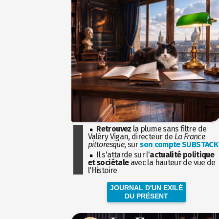
Retrouvez
la plume sans filtre de
Valéry Vigan, directeur de
La France
pittoresque
, sur
son compte SUBSTACK
Il s'attarde sur l'
actualité politique
et sociétale
avec la hauteur de vue de
l'Histoire
JOURNAL D'UN EXILÉ
DU PRÉSENT