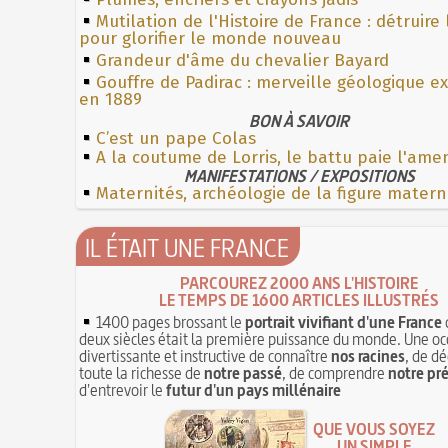
Mutilation de l'Histoire de France : détruire
pour glorifier le monde nouveau
Grandeur d'âme du chevalier Bayard
Gouffre de Padirac : merveille géologique e
en 1889
BON À SAVOIR
C’est un pape Colas
A la coutume de Lorris, le battu paie l'am
MANIFESTATIONS / EXPOSITIONS
Maternités, archéologie de la figure matern
IL ÉTAIT UNE FRANCE
PARCOUREZ 2000 ANS L'HISTOIRE
LE TEMPS DE 1600 ARTICLES ILLUSTRÉS
1400 pages brossant le
portrait vivifiant d'une France
deux siècles était la première puissance du monde. Une oc
divertissante et instructive de connaître
nos racines
, de dé
toute la richesse de
notre passé
, de comprendre
notre pr
d'entrevoir le
futur d'un pays millénaire
QUE VOUS SOYEZ
UN SIMPLE