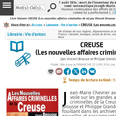
7 août 1834 : mort de l'inventeur du 
semi-automatique Joseph-Marie
Heureux continuateur des efforts de V
comme lui a perfectionné (…)
Livre histoire CREUSE (Les nouvelles affaires criminelles de la) par Vincent Brousse
Vous êtes ici :
Accueil
>
Librairie : Vie d’antan
> CREUSE (Les nouvelles 
Vie d’antan de nos régions, départements et 
Librairie : Vie d’antan
France. Librairie, boutique, achat de livres, 
titres
CREUSE
(Les nouvelles affaires crimin
(par Vincent Brousse et Philippe Grand
Publié / Mis à jour le
DIMANCHE
22 JUIN 2014
, par
Temps de lecture estimé : 1
J
ean-Marie Chevrier ava
voile sur les grandes a
criminelles de la Creu
Brousse et Philippe Grand
fouillant dans les archiv
nouvelles et passionnante