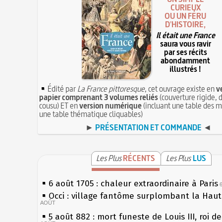
CURIEUX
OU UN FÉRU
D'HISTOIRE,
Il était une France
saura vous ravir
par ses récits
abondamment
illustrés !
Édité par
La France pittoresque
, cet ouvrage existe en
v
papier comprenant 3 volumes reliés
(couverture rigide, d
cousu) ET en
version numérique
(incluant une table des m
une table thématique cliquables)
►
PRÉSENTATION ET COMMANDE
◄
Les Plus
RÉCENTS
Les Plus
LUS
6 août 1705 : chaleur extraordinaire à Paris
Occi : village fantôme surplombant la Hau
AOÛT
5 août 882 : mort funeste de Louis III, roi d