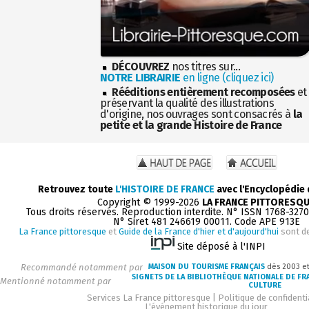
DÉCOUVREZ
nos titres sur...
NOTRE LIBRAIRIE
en ligne (cliquez ici)
Rééditions entièrement recomposées
et
préservant la qualité des illustrations
d'origine, nos ouvrages sont consacrés à
la
petite et la grande Histoire de France
Retrouvez toute
L'HISTOIRE DE FRANCE
avec l'Encyclopédie
Copyright © 1999-2026
LA FRANCE PITTORESQ
Tous droits réservés. Reproduction interdite. N° ISSN 1768-327
N° Siret 481 246619 00011. Code APE 913E
La France pittoresque
et
Guide de la France d'hier et d'aujourd'hui
sont d
Site déposé à l'INPI
Recommandé notamment par
MAISON DU TOURISME FRANÇAIS
dès 2003 e
SIGNETS DE LA BIBLIOTHÈQUE NATIONALE DE FR
Mentionné notamment par
CULTURE
Services La France pittoresque
|
Politique de confidenti
L'événement historique du jour