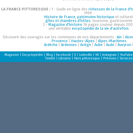
LA FRANCE PITTORESQUE :
1 - Guide en ligne des
richesses de la France d'h
1999 :
Histoire de France, patrimoine historique
et culturel
gîtes et chambres d'hôtes
, tourisme, gastronomie
2 -
Magazine d'histoire
36 pages couleur depuis 200
une véritable
encyclopédie de la vie d'autrefois
Découvrir des ouvrages sur les communes de nos départements :
Ain
|
Aisn
Provence
|
Hautes-Alpes
|
Alpes-Maritimes
Ardèche
|
Ardennes
|
Ariège
|
Aube
|
Aude
|
Aveyron
Magazine
|
Encyclopédie
|
Blog
|
Facebook
|
X
|
LinkedIn
|
VK
|
Instagram
|
YouTube
Tumblr
|
Librairie
|
Paris pittoresque
|
Prénoms
|
Services