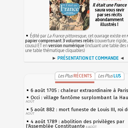
Il était une France
saura vous ravir
par ses récits
abondamment
illustrés !
Édité par
La France pittoresque
, cet ouvrage existe en
papier comprenant 3 volumes reliés
(couverture rigide,
cousu) ET en
version numérique
(incluant une table des 
une table thématique cliquables)
►
PRÉSENTATION ET COMMANDE
◄
Les Plus
RÉCENTS
Les Plus
LUS
6 août 1705 : chaleur extraordinaire à Pari
Occi : village fantôme surplombant la Ha
AOÛT
5 août 882 : mort funeste de Louis III, roi 
AOÛT
4 août 1789 : abolition des privilèges par
l'Assemblée Constituante
4 AOÛT