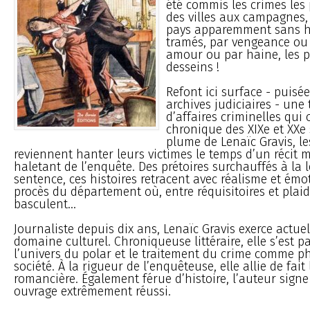
été commis les crimes les 
des villes aux campagnes
pays apparemment sans hi
tramés, par vengeance ou 
amour ou par haine, les p
desseins !
Refont ici surface - puis
archives judiciaires - une
d’affaires criminelles qui 
chronique des XIXe et XXe 
plume de Lenaïc Gravis, le
reviennent hanter leurs victimes le temps d’un récit
haletant de l’enquête. Des prétoires surchauffés à la l
sentence, ces histoires retracent avec réalisme et émo
procès du département où, entre réquisitoires et plaido
basculent...
Journaliste depuis dix ans, Lenaïc Gravis exerce actue
domaine culturel. Chroniqueuse littéraire, elle s’est 
l’univers du polar et le traitement du crime comme
société. À la rigueur de l’enquêteuse, elle allie de fait 
romancière. Également férue d’histoire, l’auteur signe
ouvrage extrêmement réussi.