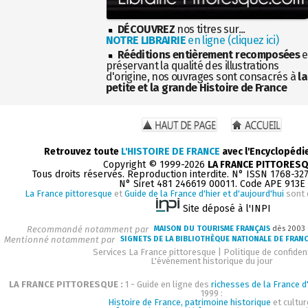
DÉCOUVREZ
nos titres sur...
NOTRE LIBRAIRIE
en ligne (cliquez ici)
Rééditions entièrement recomposées
e
préservant la qualité des illustrations
d'origine, nos ouvrages sont consacrés à
la
petite et la grande Histoire de France
Retrouvez toute
L'HISTOIRE DE FRANCE
avec l'Encyclopédi
Copyright © 1999-2026
LA FRANCE PITTORES
Tous droits réservés. Reproduction interdite. N° ISSN 1768-32
N° Siret 481 246619 00011. Code APE 913E
La France pittoresque
et
Guide de la France d'hier et d'aujourd'hui
sont 
Site déposé à l'INPI
Recommandé notamment par
MAISON DU TOURISME FRANÇAIS
dès 2003
Mentionné notamment par
SIGNETS DE LA BIBLIOTHÈQUE NATIONALE DE FRAN
Services La France pittoresque
|
Politique de confident
L'événement historique du jour
LA FRANCE PITTORESQUE :
1 - Guide en ligne des
richesses de la France d'
1999 :
Histoire de France, patrimoine historique
et cultur