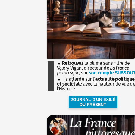
Retrouvez
la plume sans filtre de
Valéry Vigan, directeur de
La France
pittoresque
, sur
son compte SUBSTAC
Il s'attarde sur l'
actualité politique
et sociétale
avec la hauteur de vue d
l'Histoire
JOURNAL D'UN EXILÉ
DU PRÉSENT