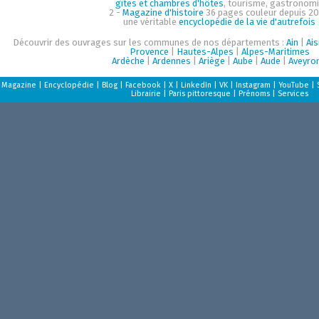
gîtes et chambres d'hôtes
, tourisme, gastronom
2 -
Magazine d'histoire
36 pages couleur depuis 20
une véritable
encyclopédie de la vie d'autrefois
Découvrir des ouvrages sur les communes de nos départements :
Ain
|
Ai
Provence
|
Hautes-Alpes
|
Alpes-Maritimes
Ardèche
|
Ardennes
|
Ariège
|
Aube
|
Aude
|
Aveyro
Magazine
|
Encyclopédie
|
Blog
|
Facebook
|
X
|
LinkedIn
|
VK
|
Instagram
|
YouTube
|
Librairie
|
Paris pittoresque
|
Prénoms
|
Services