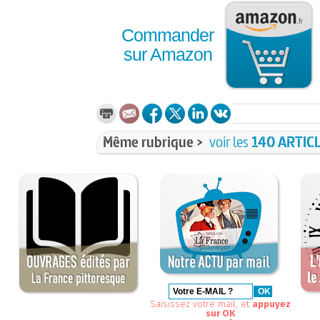
Commander
sur Amazon
Même rubrique >
voir les
140 ARTIC
Saisissez votre mail, et
appuyez
sur OK