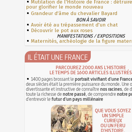
Mutilation de l'Histoire de France : détruir
pour glorifier le monde nouveau
Grandeur d'âme du chevalier Bayard
BON À SAVOIR
Avoir été au trépassement d'un chat
Découvrir le pot aux roses
MANIFESTATIONS / EXPOSITIONS
Maternités, archéologie de la figure mater
IL ÉTAIT UNE FRANCE
PARCOUREZ 2000 ANS L'HISTOIRE
LE TEMPS DE 1600 ARTICLES ILLUSTRÉS
1400 pages brossant le
portrait vivifiant d'une Franc
deux siècles était la première puissance du monde. Une 
divertissante et instructive de connaître
nos racines
, de 
toute la richesse de
notre passé
, de comprendre
notre p
d'entrevoir le
futur d'un pays millénaire
QUE VOUS SOYEZ
UN SIMPLE
CURIEUX
OU UN FÉRU
D'HISTOIRE,