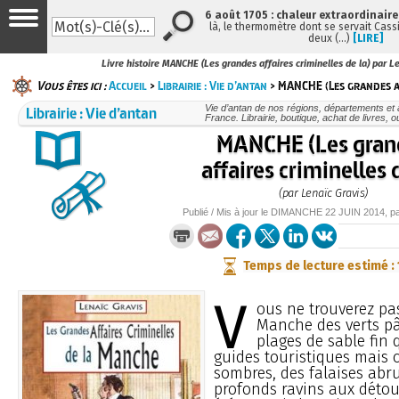
6 août 1705 : chaleur extraordinaire
là, le thermomètre dont se servait Cass
deux (…)
[LIRE]
Livre histoire MANCHE (Les grandes affaires criminelles de la) par L
Vous êtes ici :
Accueil
>
Librairie : Vie d’antan
> MANCHE (Les grandes af
Librairie : Vie d’antan
Vie d’antan de nos régions, départements et
France. Librairie, boutique, achat de livres, 
MANCHE (Les gran
affaires criminelles 
(par Lenaïc Gravis)
Publié / Mis à jour le
DIMANCHE
22 JUIN 2014
, p
Temps de lecture estimé :
V
ous ne trouverez pas
Manche des verts pâ
plages de sable fin 
guides touristiques mais c
sombres, des falaises abru
profonds ravins aux détou