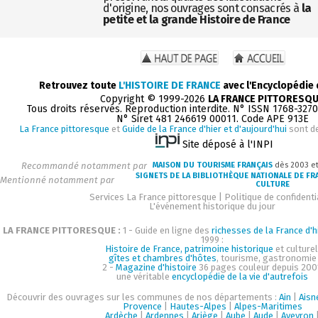
d'origine, nos ouvrages sont consacrés à
la
petite et la grande Histoire de France
Retrouvez toute
L'HISTOIRE DE FRANCE
avec l'Encyclopédie
Copyright © 1999-2026
LA FRANCE PITTORESQ
Tous droits réservés. Reproduction interdite. N° ISSN 1768-327
N° Siret 481 246619 00011. Code APE 913E
La France pittoresque
et
Guide de la France d'hier et d'aujourd'hui
sont d
Site déposé à l'INPI
Recommandé notamment par
MAISON DU TOURISME FRANÇAIS
dès 2003 e
SIGNETS DE LA BIBLIOTHÈQUE NATIONALE DE FR
Mentionné notamment par
CULTURE
Services La France pittoresque
|
Politique de confidenti
L'événement historique du jour
LA FRANCE PITTORESQUE :
1 - Guide en ligne des
richesses de la France d'h
1999 :
Histoire de France, patrimoine historique
et culturel
gîtes et chambres d'hôtes
, tourisme, gastronomie
2 -
Magazine d'histoire
36 pages couleur depuis 200
une véritable
encyclopédie de la vie d'autrefois
Découvrir des ouvrages sur les communes de nos départements :
Ain
|
Aisn
Provence
|
Hautes-Alpes
|
Alpes-Maritimes
Ardèche
|
Ardennes
|
Ariège
|
Aube
|
Aude
|
Aveyron