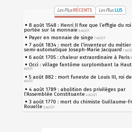
Les Plus
RÉCENTS
Les Plus
LUS
8 août 1548 : Henri II fixe que l’effigie du ro
portée sur la monnaie
8 AOÛT
Payer en monnaie de singe
7 AOÛT
7 août 1834 : mort de l'inventeur du métier 
semi-automatique Joseph-Marie Jacquard
7 AO
6 août 1705 : chaleur extraordinaire à Paris
Occi : village fantôme surplombant la Hau
AOÛT
5 août 882 : mort funeste de Louis III, roi d
AOÛT
4 août 1789 : abolition des privilèges par
l'Assemblée Constituante
4 AOÛT
3 août 1770 : mort du chimiste Guillaume-F
Rouelle
3 AOÛT
Musée Jean de La Fontaine : réouverture a
rénovation
2 AOÛT
2 août 1802 : Bonaparte est nommé consul 
Sécheresses (Grandes), étés caniculaires à 
AOÛT