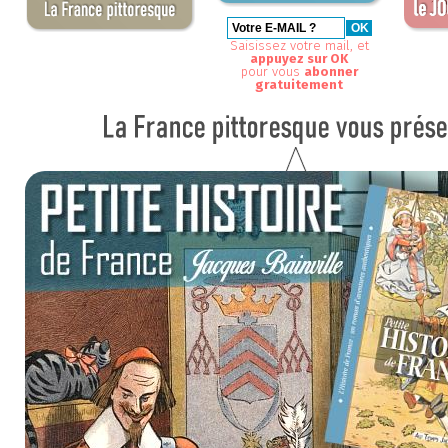
Saisissez votre mail, et
appuyez sur OK
pour vous
abonner
gratuitement