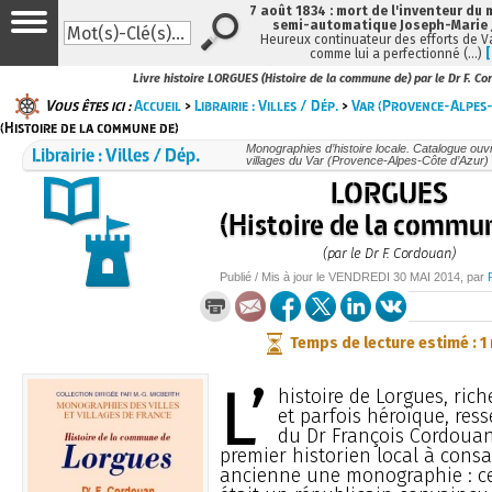
7 août 1834 : mort de l'inventeur du 
semi-automatique Joseph-Marie
Heureux continuateur des efforts de V
comme lui a perfectionné (…)
Livre histoire LORGUES (Histoire de la commune de) par le Dr F. C
Vous êtes ici :
Accueil
>
Librairie : Villes / Dép.
>
Var (Provence-Alpes-
(Histoire de la commune de)
Librairie : Villes / Dép.
Monographies d’histoire locale. Catalogue ouvra
villages du Var (Provence-Alpes-Côte d’Azur)
LORGUES
(Histoire de la commu
(par le Dr F. Cordouan)
Publié / Mis à jour le
VENDREDI
30 MAI 2014
, par
Temps de lecture estimé : 1
L’
histoire de Lorgues, ri
et parfois héroïque, ress
du Dr François Cordouan 
premier historien local à consac
ancienne une monographie : ce 