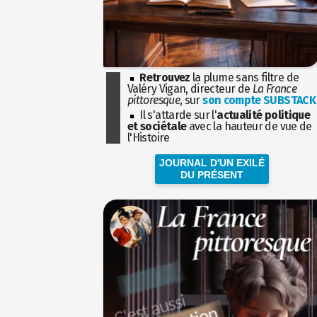
Retrouvez
la plume sans filtre de
Valéry Vigan, directeur de
La France
pittoresque
, sur
son compte SUBSTACK
Il s'attarde sur l'
actualité politique
et sociétale
avec la hauteur de vue de
l'Histoire
JOURNAL D'UN EXILÉ
DU PRÉSENT