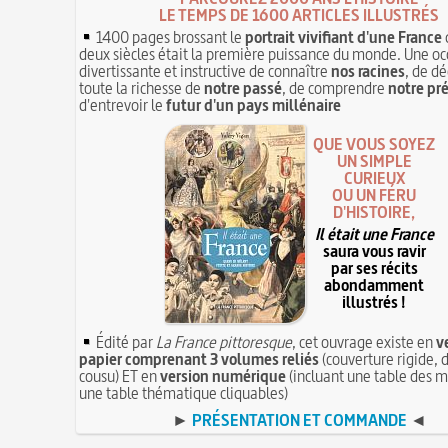
LE TEMPS DE 1600 ARTICLES ILLUSTRÉS
1400 pages brossant le
portrait vivifiant d'une France
deux siècles était la première puissance du monde. Une oc
divertissante et instructive de connaître
nos racines
, de dé
toute la richesse de
notre passé
, de comprendre
notre pr
d'entrevoir le
futur d'un pays millénaire
QUE VOUS SOYEZ
UN SIMPLE
CURIEUX
OU UN FÉRU
D'HISTOIRE,
Il était une France
saura vous ravir
par ses récits
abondamment
illustrés !
Édité par
La France pittoresque
, cet ouvrage existe en
v
papier comprenant 3 volumes reliés
(couverture rigide, d
cousu) ET en
version numérique
(incluant une table des m
une table thématique cliquables)
►
PRÉSENTATION ET COMMANDE
◄