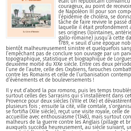
était un républicain convaincu 
courageux, au point de recevoir 
de Napoléon III pour son comp
l’épidémie de choléra, se donn
tâche de faire revivre le passé d
laquelle il était profondément 
ses origines (lointaines, antér
gallo-romaine) jusqu’à cette d
1789, « seuil d’une époque nobl
bientôt malheureusement sinistre et quelquefois sang
l’empêchant pas de conclure son ouvrage par un pa
topographique, statistique et biographique de Lorgue
deuxième moitié du XIXe siècle. Entre ces deux période
l’une de l’autre, celle des Oxybiens, farouches combat
contre les Romains et celle de l’urbanisation contem
d’événements et de bouleversements !
Il y eut d’abord la
pax romana
, puis les temps troublé
surtout celles des Sarrasins qui s’installèrent dans cet
Provence pour deux siècles (VIIIe et IXe) et dévastèren
plusieurs fois ; ensuite la cité, ville comtale, s’orga
se fortifia (XIIe siècle), reçut une visite royale, celle d
accueillie avec enthousiasme (1348), mais surtout con
malheurs de la guerre contre les Anglais (pillage et b
auxquels succéda heureusement, au siècle suivant, u