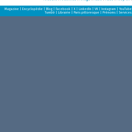
Magazine
|
Encyclopédie
|
Blog
|
Facebook
|
X
|
LinkedIn
|
VK
|
Instagram
|
YouTube
Tumblr
|
Librairie
|
Paris pittoresque
|
Prénoms
|
Services