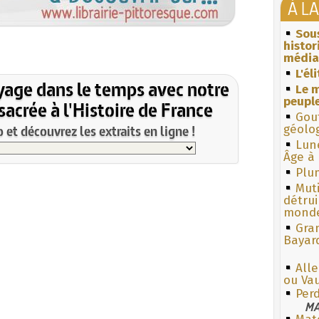
À L
Sous
histo
média
L'él
yage dans le temps avec notre
Le m
peuple
acrée à l'Histoire de France
Gouf
et découvrez les extraits en ligne !
géolo
Lun
Âge à 
Plum
Muti
détrui
monde
Gra
Bayar
Alle
ou Va
Per
MA