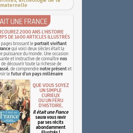
rnités, archéologie de la
 maternelle
TAIT UNE FRANCE
RCOUREZ 2000 ANS L'HISTOIRE
MPS DE 1600 ARTICLES ILLUSTRÉS
pages brossant le
portrait vivifiant
rance
qui voici deux siècles était la
e puissance du monde. Une occasion
sante et instructive de connaître
nos
, de découvrir toute la richesse de
assé
, de comprendre
notre présent
et
oir le
futur d'un pays millénaire
QUE VOUS SOYEZ
UN SIMPLE
CURIEUX
OU UN FÉRU
D'HISTOIRE,
Il était une France
saura vous ravir
par ses récits
abondamment
illustrés !