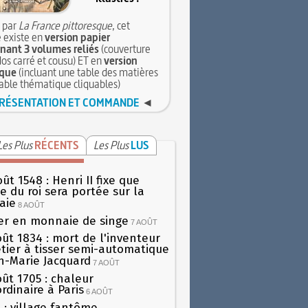
 par
La France pittoresque
, cet
 existe en
version papier
ant 3 volumes reliés
(couverture
dos carré et cousu) ET en
version
que
(incluant une table des matières
table thématique cliquables)
RÉSENTATION ET COMMANDE
◄
Les Plus
RÉCENTS
Les Plus
LUS
ût 1548 : Henri II fixe que
gie du roi sera portée sur la
aie
8 AOÛT
er en monnaie de singe
7 AOÛT
oût 1834 : mort de l'inventeur
tier à tisser semi-automatique
h-Marie Jacquard
7 AOÛT
oût 1705 : chaleur
rdinaire à Paris
6 AOÛT
 : village fantôme