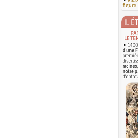
Mate
figure
IL É
PA
LE TE
1400 
d'une F
premièr
divertis
racines
notre p
d'entrev