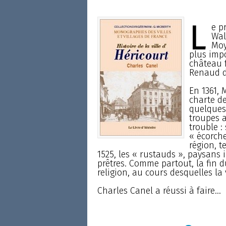
L
e p
Wal
Moy
plus impo
château 
Renaud d
En 1361, 
charte d
quelques 
troupes a
trouble :
« écorche
région, t
1525, les « rustauds », paysans i
prêtres. Comme partout, la fin d
religion, au cours desquelles la v
Charles Canel a réussi à faire...