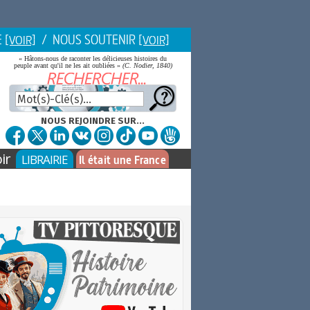
E
/ NOUS SOUTENIR
[VOIR]
[VOIR]
« Hâtons-nous de raconter les délicieuses histoires du
peuple avant qu'il ne les ait oubliées »
(C. Nodier, 1840)
NOUS REJOINDRE SUR...
ir
LIBRAIRIE
Il était une France