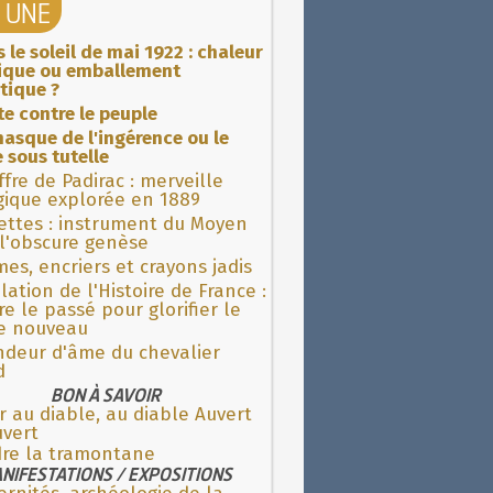
A UNE
 le soleil de mai 1922 : chaleur
rique ou emballement
tique ?
ite contre le peuple
asque de l'ingérence ou le
 sous tutelle
fre de Padirac : merveille
gique explorée en 1889
ettes : instrument du Moyen
l'obscure genèse
es, encriers et crayons jadis
lation de l'Histoire de France :
re le passé pour glorifier le
 nouveau
ndeur d'âme du chevalier
d
BON À SAVOIR
r au diable, au diable Auvert
uvert
dre la tramontane
NIFESTATIONS / EXPOSITIONS