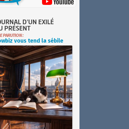
OURNAL D'UN EXILÉ
U PRÉSENT
E PARUTION :
wbiz vous tend la sébile