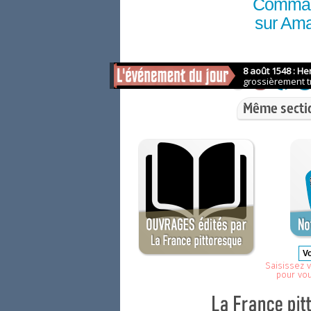
Comma
sur Am
Même secti
Saisissez v
pour vo