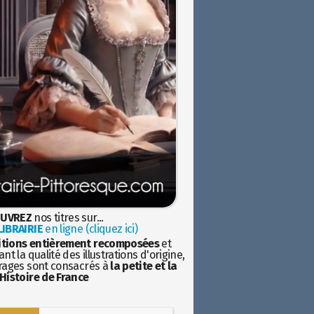
UVREZ
nos titres sur...
IBRAIRIE
en ligne (cliquez ici)
itions entièrement recomposées
et
nt la qualité des illustrations d'origine,
rages sont consacrés à
la petite et la
Histoire de France