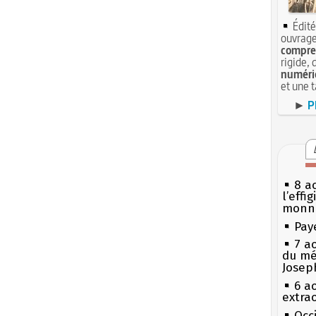
Édité
ouvrage
compren
rigide, 
numéri
et une 
►
P
8 ao
l’effi
monn
Pay
7 a
du mé
Josep
6 a
extrao
Occi