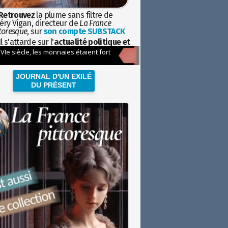
Retrouvez
la plume sans filtre de
éry Vigan, directeur de
La France
toresque
, sur
son compte SUBSTACK
l s'attarde sur l'
actualité politique et
ciétale
avec la hauteur de vue de
istoire
JOURNAL D'UN EXILÉ
DU PRÉSENT