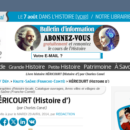
7 août
DANS L'HISTOIRE
/ NOTRE LIBRAIRI
LE
[VOIR]
de
Histoire
Histoire
Patrimoine
À Savo
Grande
Petite
Livre histoire HÉRICOURT (Histoire d') par Charles Canel
 / Dép.
>
Haute-Saône (Franche-Comté)
> HÉRICOURT (Histoire d')
aphies d’histoire locale. Catalogue ouvrages, livres villes et villages de
-Saône (Franche-Comté)
RICOURT (Histoire d’)
(par Charles Canel)
 Mis à jour le
MARDI
29 AVRIL 2014
, par
REDACTION