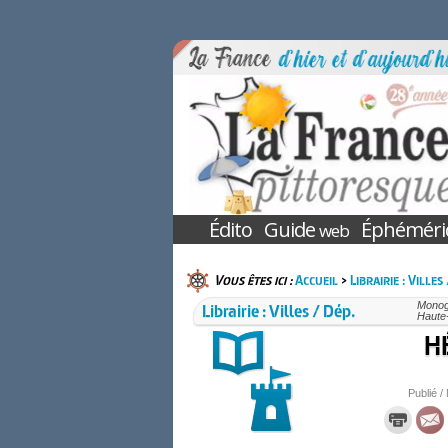
Édito
Guide
Éphéméri
web
Vous êtes ici :
Accueil
>
Librairie : Villes
Librairie : Villes / Dép.
Monogr
Haute
HÉ
Publié /