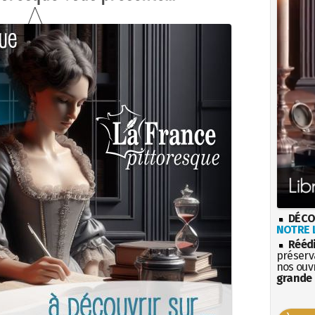
DÉCO
NOTRE L
Rééd
préserva
nos ouv
grande 