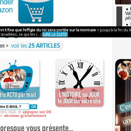
nder
azon
Val
pit
I
so
l'H
on >
voir les
25 ARTICLES
otre mail, et
appuyez sur OK
us
abonner gratuitement