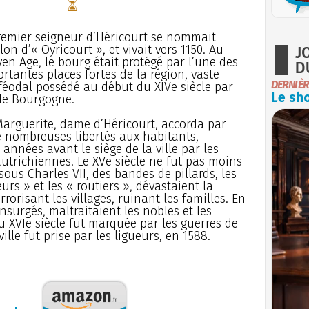
remier seigneur d’Héricourt se nommait
J
lon d’« Oyricourt », et vivait vers 1150. Au
en Age, le bourg était protégé par l’une des
D
rtantes places fortes de la région, vaste
DERNIÈR
féodal possédé au début du XIVe siècle par
Le sho
e Bourgogne.
Marguerite, dame d’Héricourt, accorda par
e nombreuses libertés aux habitants,
années avant le siège de la ville par les
utrichiennes. Le XVe siècle ne fut pas moins
 sous Charles VII, des bandes de pillards, les
urs » et les « routiers », dévastaient la
errorisant les villages, ruinant les familles. En
nsurgés, maltraitaient les nobles et les
u XVIe siècle fut marquée par les guerres de
ille fut prise par les ligueurs, en 1588.