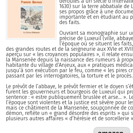
déroulés à un siècle d’intervall
1630) sur la terre abbatiale de 
ses propos grâce à une docum
importante et en étudiant au pl
des faits.
Ouvrant sa monographie sur un
précise de Luxeuil (ville, abbaye
l’époque où se situent les faits
des grandes routes et de la seigneurie aux XVIe et XVII
aperçu sur « les croyances populaires », il relate ensui
la Mansenée depuis la naissance des rumeurs à propo
habitante du village d’Anjeux, aux « pratiques médica
jusqu’à son exécution par le feu, comme « les pires cr
passant par les interrogatoires, la torture et le procès.
Le prévôt de l’abbaye, le prévôt fermier et le doyen s’é
furent les gouverneurs et bourgeois de Luxeuil qui p
sentence : « estre publiquement bruslée et arse... ».
l’époque sont violentes et la justice est sévère pour le
mais ce châtiment de la Mansenée, soupçonnée de col
démon, reflète un « grand désordre des esprits » qui
plusieurs autres affaires « d’hérésie et de sorcellerie ».