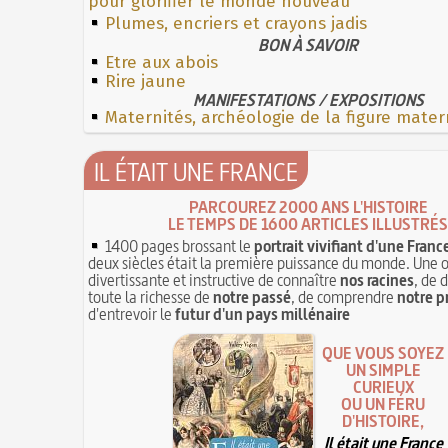
pour glorifier le monde nouveau
Plumes, encriers et crayons jadis
BON À SAVOIR
Etre aux abois
Rire jaune
MANIFESTATIONS / EXPOSITIONS
Maternités, archéologie de la figure mater
IL ÉTAIT UNE FRANCE
PARCOUREZ 2000 ANS L'HISTOIRE
LE TEMPS DE 1600 ARTICLES ILLUSTRÉS
1400 pages brossant le
portrait vivifiant d'une Franc
deux siècles était la première puissance du monde. Une 
divertissante et instructive de connaître
nos racines
, de 
toute la richesse de
notre passé
, de comprendre
notre p
d'entrevoir le
futur d'un pays millénaire
QUE VOUS SOYEZ
UN SIMPLE
CURIEUX
OU UN FÉRU
D'HISTOIRE,
Il était une France