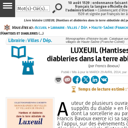
10 août 1539 : ordonnance faisan
français la langue officielle du
l'administration
> Commençant d’être 
1539 et signée par François Ier 
Livre histoire LUXEUIL (Hantises et diableries dans la terre abbatiale de) 
Vous êtes ici :
Accueil
>
Librairie : Villes / Dép.
>
Haute-Saône (Franch
(Hantises et diableries (…)
Librairie : Villes / Dép.
Monographies d’histoire locale. Catalogue ouvr
villages de Haute-Saône (Franche-Comté)
LUXEUIL (Hantises
diableries dans la terre ab
(par Francis Bavoux)
Publié / Mis à jour le
MARDI
29 AVRIL 2014
, par
Temps de lecture estimé :
A
uteur de plusieurs ouvra
suppôts du diable » en 
dont La sorcellerie au pa
Francis Bavoux exerce ici sa sag
à l’appui, sur des événements 