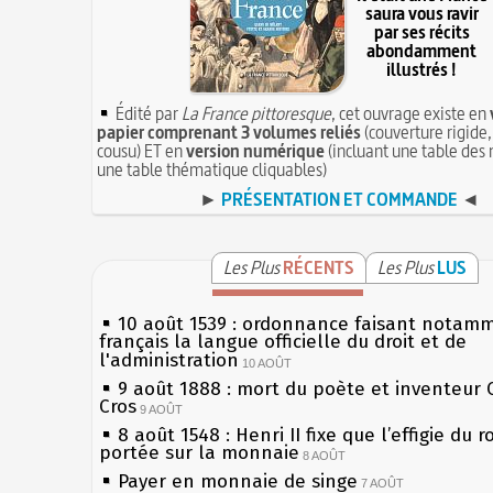
saura vous ravir
par ses récits
abondamment
illustrés !
Édité par
La France pittoresque
, cet ouvrage existe en
papier comprenant 3 volumes reliés
(couverture rigide,
cousu) ET en
version numérique
(incluant une table des 
une table thématique cliquables)
►
PRÉSENTATION ET COMMANDE
◄
Les Plus
RÉCENTS
Les Plus
LUS
10 août 1539 : ordonnance faisant notam
français la langue officielle du droit et de
l'administration
10 AOÛT
9 août 1888 : mort du poète et inventeur 
Cros
9 AOÛT
8 août 1548 : Henri II fixe que l’effigie du r
portée sur la monnaie
8 AOÛT
Payer en monnaie de singe
7 AOÛT