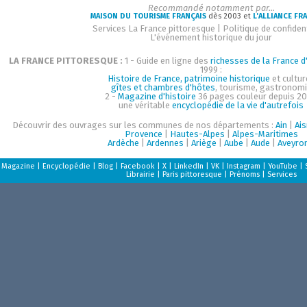
Recommandé notamment par...
MAISON DU TOURISME FRANÇAIS
dès 2003 et
L'ALLIANCE FR
Services La France pittoresque
|
Politique de confident
L'événement historique du jour
LA FRANCE PITTORESQUE :
1 - Guide en ligne des
richesses de la France d'
1999 :
Histoire de France, patrimoine historique
et cultur
gîtes et chambres d'hôtes
, tourisme, gastronom
2 -
Magazine d'histoire
36 pages couleur depuis 20
une véritable
encyclopédie de la vie d'autrefois
Découvrir des ouvrages sur les communes de nos départements :
Ain
|
Ai
Provence
|
Hautes-Alpes
|
Alpes-Maritimes
Ardèche
|
Ardennes
|
Ariège
|
Aube
|
Aude
|
Aveyro
Magazine
|
Encyclopédie
|
Blog
|
Facebook
|
X
|
LinkedIn
|
VK
|
Instagram
|
YouTube
|
Librairie
|
Paris pittoresque
|
Prénoms
|
Services