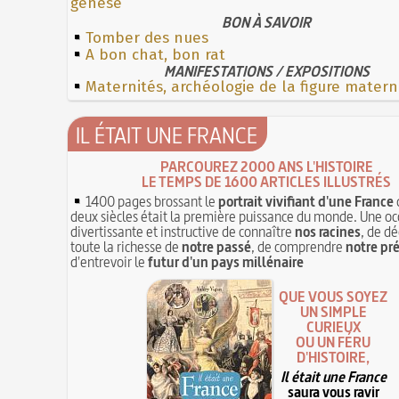
genèse
BON À SAVOIR
Tomber des nues
A bon chat, bon rat
MANIFESTATIONS / EXPOSITIONS
Maternités, archéologie de la figure matern
IL ÉTAIT UNE FRANCE
PARCOUREZ 2000 ANS L'HISTOIRE
LE TEMPS DE 1600 ARTICLES ILLUSTRÉS
1400 pages brossant le
portrait vivifiant d'une France
deux siècles était la première puissance du monde. Une oc
divertissante et instructive de connaître
nos racines
, de dé
toute la richesse de
notre passé
, de comprendre
notre pr
d'entrevoir le
futur d'un pays millénaire
QUE VOUS SOYEZ
UN SIMPLE
CURIEUX
OU UN FÉRU
D'HISTOIRE,
Il était une France
saura vous ravir