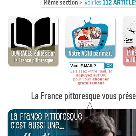
Même section >
voir les
112 ARTICLE
Saisissez votre mail, et
appuyez sur OK
pour vous
abonner
gratuitement