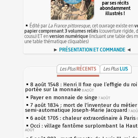
par ses récits
abondamment
illustrés !
Édité par
La France pittoresque
, cet ouvrage existe en
v
papier comprenant 3 volumes reliés
(couverture rigide, d
cousu) ET en
version numérique
(incluant une table des m
une table thématique cliquables)
►
PRÉSENTATION ET COMMANDE
◄
Les Plus
RÉCENTS
Les Plus
LUS
8 août 1548 : Henri II fixe que l’effigie du ro
portée sur la monnaie
8 AOÛT
Payer en monnaie de singe
7 AOÛT
7 août 1834 : mort de l'inventeur du métier 
semi-automatique Joseph-Marie Jacquard
7 AO
6 août 1705 : chaleur extraordinaire à Paris
Occi : village fantôme surplombant la Hau
AOÛT