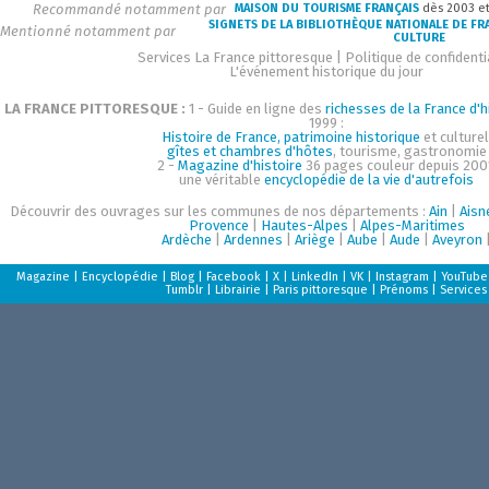
Recommandé notamment par
MAISON DU TOURISME FRANÇAIS
dès 2003 e
SIGNETS DE LA BIBLIOTHÈQUE NATIONALE DE FR
Mentionné notamment par
CULTURE
Services La France pittoresque
|
Politique de confidenti
L'événement historique du jour
LA FRANCE PITTORESQUE :
1 - Guide en ligne des
richesses de la France d'h
1999 :
Histoire de France, patrimoine historique
et culturel
gîtes et chambres d'hôtes
, tourisme, gastronomie
2 -
Magazine d'histoire
36 pages couleur depuis 200
une véritable
encyclopédie de la vie d'autrefois
Découvrir des ouvrages sur les communes de nos départements :
Ain
|
Aisn
Provence
|
Hautes-Alpes
|
Alpes-Maritimes
Ardèche
|
Ardennes
|
Ariège
|
Aube
|
Aude
|
Aveyron
Magazine
|
Encyclopédie
|
Blog
|
Facebook
|
X
|
LinkedIn
|
VK
|
Instagram
|
YouTube
Tumblr
|
Librairie
|
Paris pittoresque
|
Prénoms
|
Services