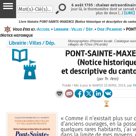
6 août 1705 : chaleur extraordinair
jour-là, le thermomètre dont se servait
plus de deux (…)
[LIRE]
Livre histoire PONT-SAINTE-MAXENCE (Notice historique et descriptive du canton
Vous êtes ici :
Accueil
>
Librairie : Villes / Dép.
>
Oise (Picardie)
> PONT
(Notice historique
Librairie : Villes / Dép.
Monographies d’histoire locale. Catalogue ouvra
villages de l’Oise (Picardie)
PONT-SAINTE-MAX
(Notice historiqu
et descriptive du cant
(par Th. Petit)
Publié / Mis à jour le
MARDI
15 AVRIL 2014
, par
R
« Comme il n’existait plus sur
d’anciens ouvrages, en la poss
quelques rares habitants, j’ai v
dans la limite de mes moyens, 