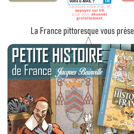
Saisissez votre mail, et
appuyez sur OK
pour vous
abonner
gratuitement