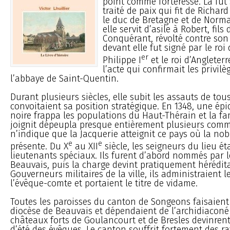
point comme forteresse. Là fut 
traité de paix qui fit de Richa
le duc de Bretagne et de Norma
elle servit d’asile à Robert, fil
Conquérant, révolté contre son 
devant elle fut signé par le roi
er
Philippe I
et le roi d’Angleter
l’acte qui confirmait les privil
l’abbaye de Saint-Quentin.
Durant plusieurs siècles, elle subit les assauts de tou
convoitaient sa position stratégique. En 1348, une ép
noire frappa les populations du Haut-Thérain et la fa
joignit dépeupla presque entièrement plusieurs com
n’indique que la Jacquerie atteignit ce pays où la nob
e
e
présente. Du X
au XII
siècle, les seigneurs du lieu ét
lieutenants spéciaux. Ils furent d’abord nommés par 
Beauvais, puis la charge devint pratiquement hérédita
Gouverneurs militaires de la ville, ils administraient l
l’évêque-comte et portaient le titre de vidame.
Toutes les paroisses du canton de Songeons faisaient
diocèse de Beauvais et dépendaient de l’archidiaconé 
châteaux forts de Goulancourt et de Bresles devinrent
d’été des évêques. Le canton souffrit fortement des ra