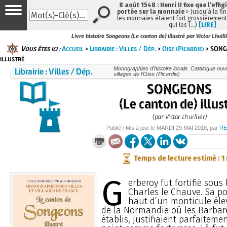
8 août 1548 : Henri II fixe que l’effig
portée sur la monnaie
> Jusqu’à la fin
les monnaies étaient fort grossièrement 
qui les (…)
[LIRE]
Livre histoire Songeons (Le canton de) illustré par Victor Lhuill
Vous êtes ici :
Accueil
>
Librairie : Villes / Dép.
>
Oise (Picardie)
> SONG
illustré
Librairie : Villes / Dép.
Monographies d’histoire locale. Catalogue ouvra
villages de l’Oise (Picardie)
SONGEONS
(Le canton de) illus
(par Victor Lhuillier)
Publié / Mis à jour le
MARDI
29 MAI 2018
, par
RE
Temps de lecture estimé : 1
G
erberoy fut fortifié sous
Charles le Chauve. Sa po
haut d’un monticule élev
de la Normandie où les Barbare
établis, justifiaient parfaiteme