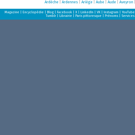
Ardèche
|
Ardennes
|
Ariège
|
Aube
|
Aude
|
Aveyron
Magazine
|
Encyclopédie
|
Blog
|
Facebook
|
X
|
LinkedIn
|
VK
|
Instagram
|
YouTube
Tumblr
|
Librairie
|
Paris pittoresque
|
Prénoms
|
Services