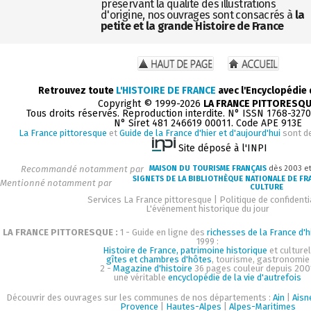
préservant la qualité des illustrations
d'origine, nos ouvrages sont consacrés à
la
petite et la grande Histoire de France
Retrouvez toute
L'HISTOIRE DE FRANCE
avec l'Encyclopédie
Copyright © 1999-2026
LA FRANCE PITTORESQ
Tous droits réservés. Reproduction interdite. N° ISSN 1768-327
N° Siret 481 246619 00011. Code APE 913E
La France pittoresque
et
Guide de la France d'hier et d'aujourd'hui
sont d
Site déposé à l'INPI
Recommandé notamment par
MAISON DU TOURISME FRANÇAIS
dès 2003 e
SIGNETS DE LA BIBLIOTHÈQUE NATIONALE DE FR
Mentionné notamment par
CULTURE
Services La France pittoresque
|
Politique de confidenti
L'événement historique du jour
LA FRANCE PITTORESQUE :
1 - Guide en ligne des
richesses de la France d'h
1999 :
Histoire de France, patrimoine historique
et culturel
gîtes et chambres d'hôtes
, tourisme, gastronomie
2 -
Magazine d'histoire
36 pages couleur depuis 200
une véritable
encyclopédie de la vie d'autrefois
Découvrir des ouvrages sur les communes de nos départements :
Ain
|
Aisn
Provence
|
Hautes-Alpes
|
Alpes-Maritimes