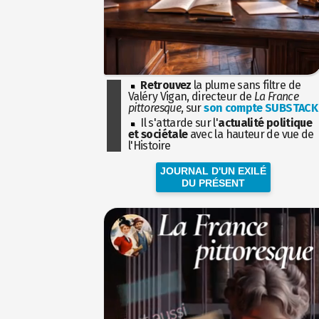
Retrouvez
la plume sans filtre de
Valéry Vigan, directeur de
La France
pittoresque
, sur
son compte SUBSTACK
Il s'attarde sur l'
actualité politique
et sociétale
avec la hauteur de vue de
l'Histoire
JOURNAL D'UN EXILÉ
DU PRÉSENT