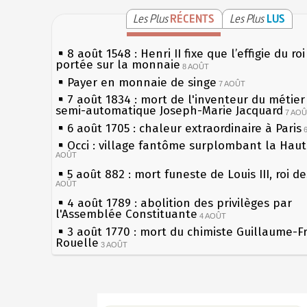
Les Plus
RÉCENTS
Les Plus
LUS
8 août 1548 : Henri II fixe que l’effigie du ro
portée sur la monnaie
8 AOÛT
Payer en monnaie de singe
7 AOÛT
7 août 1834 : mort de l'inventeur du métier 
semi-automatique Joseph-Marie Jacquard
7 AO
6 août 1705 : chaleur extraordinaire à Paris
Occi : village fantôme surplombant la Hau
AOÛT
5 août 882 : mort funeste de Louis III, roi d
AOÛT
4 août 1789 : abolition des privilèges par
l'Assemblée Constituante
4 AOÛT
3 août 1770 : mort du chimiste Guillaume-F
Rouelle
3 AOÛT
Musée Jean de La Fontaine : réouverture a
rénovation
2 AOÛT
2 août 1802 : Bonaparte est nommé consul 
Sécheresses (Grandes), étés caniculaires à 
AOÛT
les siècles