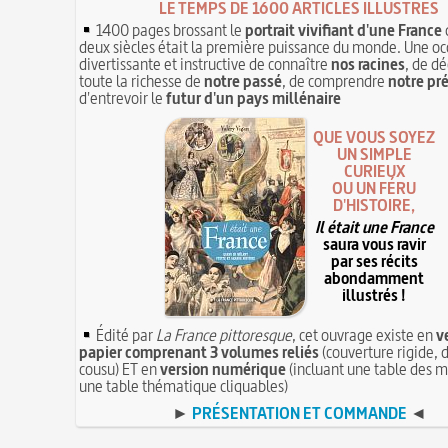
LE TEMPS DE 1600 ARTICLES ILLUSTRÉS
1400 pages brossant le
portrait vivifiant d'une France
deux siècles était la première puissance du monde. Une oc
divertissante et instructive de connaître
nos racines
, de dé
toute la richesse de
notre passé
, de comprendre
notre pr
d'entrevoir le
futur d'un pays millénaire
QUE VOUS SOYEZ
UN SIMPLE
CURIEUX
OU UN FÉRU
D'HISTOIRE,
Il était une France
saura vous ravir
par ses récits
abondamment
illustrés !
Édité par
La France pittoresque
, cet ouvrage existe en
v
papier comprenant 3 volumes reliés
(couverture rigide, d
cousu) ET en
version numérique
(incluant une table des m
une table thématique cliquables)
►
PRÉSENTATION ET COMMANDE
◄