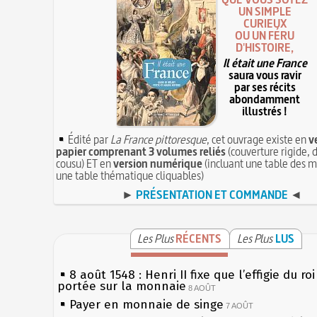
UN SIMPLE
CURIEUX
OU UN FÉRU
D'HISTOIRE,
Il était une France
saura vous ravir
par ses récits
abondamment
illustrés !
Édité par
La France pittoresque
, cet ouvrage existe en
v
papier comprenant 3 volumes reliés
(couverture rigide, d
cousu) ET en
version numérique
(incluant une table des m
une table thématique cliquables)
►
PRÉSENTATION ET COMMANDE
◄
Les Plus
RÉCENTS
Les Plus
LUS
8 août 1548 : Henri II fixe que l’effigie du ro
portée sur la monnaie
8 AOÛT
Payer en monnaie de singe
7 AOÛT