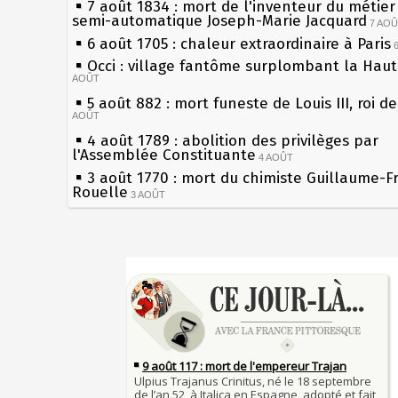
7 août 1834 : mort de l'inventeur du métier 
semi-automatique Joseph-Marie Jacquard
7 AO
6 août 1705 : chaleur extraordinaire à Paris
Occi : village fantôme surplombant la Hau
AOÛT
5 août 882 : mort funeste de Louis III, roi d
AOÛT
4 août 1789 : abolition des privilèges par
l'Assemblée Constituante
4 AOÛT
3 août 1770 : mort du chimiste Guillaume-F
Rouelle
3 AOÛT
Musée Jean de La Fontaine : réouverture a
rénovation
2 AOÛT
2 août 1802 : Bonaparte est nommé consul 
Sécheresses (Grandes), étés caniculaires à 
AOÛT
les siècles
1er août 1589 : Henri III est poignardé à Sa
27 mai 1610 : supplice de François Ravaillac
par Jacques Clément, moine jacobin
du roi Henri IV
1ER AOÛT
31 juillet 1899 : décret instaurant les moug
Pierre qui roule n'amasse pas mousse
boîtes aux lettres en fonte de Léon Mougeot
Qui aime bien châtie bien
30 juillet 1918 : mort d'Auguste Poulain, fo
Tout vient à point à qui sait attendre
Chocolat Poulain
30 JUILLET
François II (né le 19 janvier 1544, mort le 