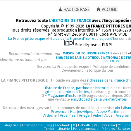
Retrouvez toute
L'HISTOIRE DE FRANCE
avec l'Encyclopédie
Copyright © 1999-2026
LA FRANCE PITTORESQ
Tous droits réservés. Reproduction interdite. N° ISSN 1768-327
N° Siret 481 246619 00011. Code APE 913E
La France pittoresque
et
Guide de la France d'hier et d'aujourd'hui
sont d
Site déposé à l'INPI
Recommandé notamment par
MAISON DU TOURISME FRANÇAIS
dès 2003 e
SIGNETS DE LA BIBLIOTHÈQUE NATIONALE DE FR
Mentionné notamment par
CULTURE
Services La France pittoresque
|
Politique de confidenti
L'événement historique du jour
LA FRANCE PITTORESQUE :
1 - Guide en ligne des
richesses de la France d'h
1999 :
Histoire de France, patrimoine historique
et culturel
gîtes et chambres d'hôtes
, tourisme, gastronomie
2 -
Magazine d'histoire
36 pages couleur depuis 200
une véritable
encyclopédie de la vie d'autrefois
Découvrir des ouvrages sur les communes de nos départements :
Ain
|
Aisn
Provence
|
Hautes-Alpes
|
Alpes-Maritimes
Ardèche
|
Ardennes
|
Ariège
|
Aube
|
Aude
|
Aveyron
Magazine
|
Encyclopédie
|
Blog
|
Facebook
|
X
|
LinkedIn
|
VK
|
Instagram
|
YouTube
Tumblr
|
Librairie
|
Paris pittoresque
|
Prénoms
|
Services