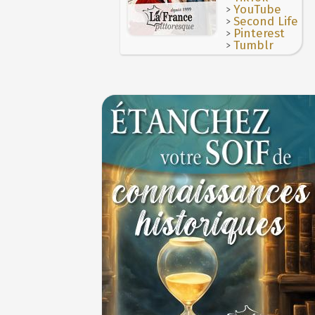
>
YouTube
>
Second Life
>
Pinterest
>
Tumblr