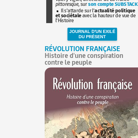
pittoresque
, sur
son compte SUBSTACK
Il s'attarde sur l'
actualité politique
et sociétale
avec la hauteur de vue de
l'Histoire
JOURNAL D'UN EXILÉ
DU PRÉSENT
RÉVOLUTION FRANÇAISE
Histoire d'une conspiration
contre le peuple