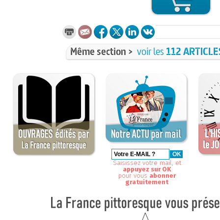
Même section >
voir les
112 ARTICLE
Saisissez votre mail, et
appuyez sur OK
pour vous
abonner
gratuitement