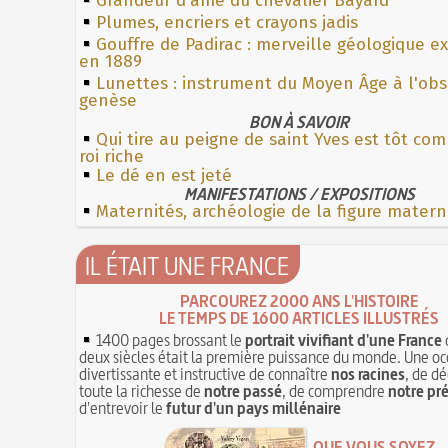
Grandeur d'âme du chevalier Bayard
Plumes, encriers et crayons jadis
Gouffre de Padirac : merveille géologique e
en 1889
Lunettes : instrument du Moyen Âge à l'ob
genèse
BON À SAVOIR
Qui tire au peigne de saint Yves est tôt c
roi riche
Le dé en est jeté
MANIFESTATIONS / EXPOSITIONS
Maternités, archéologie de la figure matern
IL ÉTAIT UNE FRANCE
PARCOUREZ 2000 ANS L'HISTOIRE
LE TEMPS DE 1600 ARTICLES ILLUSTRÉS
1400 pages brossant le
portrait vivifiant d'une France
deux siècles était la première puissance du monde. Une oc
divertissante et instructive de connaître
nos racines
, de dé
toute la richesse de
notre passé
, de comprendre
notre pr
d'entrevoir le
futur d'un pays millénaire
QUE VOUS SOYEZ