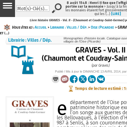
8 août 1548 : Henri II fixe que l’effig
portée sur la monnaie
> Jusqu’à la fin
les monnaies étaient fort grossièrement 
qui les (…)
[LIRE]
Livre histoire GRAVES - Vol. II - (Chaumont et Coudray-Saint-Germer) 
Vous êtes ici :
Accueil
>
Librairie : Villes / Dép.
>
Oise (Picardie)
> GRAVE
et (…)
Librairie : Villes / Dép.
Monographies d’histoire locale. Catalogue ouvra
villages de l’Oise (Picardie)
GRAVES - Vol. II
(Chaumont et Coudray-Sai
(par Graves)
Publié / Mis à jour le
DIMANCHE
13 AVRIL 2014
, pa
Temps de lecture estimé : 1
e
département de l’Oise p
patrimoine historique ex
l’on songe aux guerres d
les Bellovaques, à l’élection d
987 à Senlis, à son couronnem