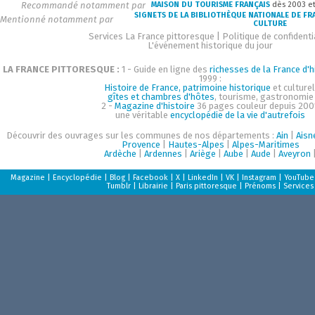
Recommandé notamment par
MAISON DU TOURISME FRANÇAIS
dès 2003 e
SIGNETS DE LA BIBLIOTHÈQUE NATIONALE DE FR
Mentionné notamment par
CULTURE
Services La France pittoresque
|
Politique de confidenti
L'événement historique du jour
LA FRANCE PITTORESQUE :
1 - Guide en ligne des
richesses de la France d'h
1999 :
Histoire de France, patrimoine historique
et culturel
gîtes et chambres d'hôtes
, tourisme, gastronomie
2 -
Magazine d'histoire
36 pages couleur depuis 200
une véritable
encyclopédie de la vie d'autrefois
Découvrir des ouvrages sur les communes de nos départements :
Ain
|
Aisn
Provence
|
Hautes-Alpes
|
Alpes-Maritimes
Ardèche
|
Ardennes
|
Ariège
|
Aube
|
Aude
|
Aveyron
Magazine
|
Encyclopédie
|
Blog
|
Facebook
|
X
|
LinkedIn
|
VK
|
Instagram
|
YouTube
Tumblr
|
Librairie
|
Paris pittoresque
|
Prénoms
|
Services