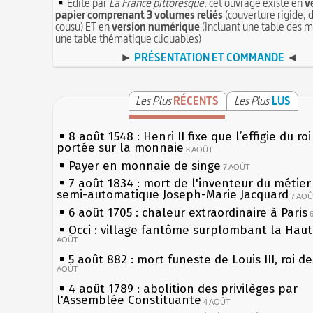
Édité par
La France pittoresque
, cet ouvrage existe en
v
papier comprenant 3 volumes reliés
(couverture rigide, d
cousu) ET en
version numérique
(incluant une table des m
une table thématique cliquables)
►
PRÉSENTATION ET COMMANDE
◄
Les Plus
RÉCENTS
Les Plus
LUS
8 août 1548 : Henri II fixe que l’effigie du ro
portée sur la monnaie
8 AOÛT
Payer en monnaie de singe
7 AOÛT
7 août 1834 : mort de l'inventeur du métier 
semi-automatique Joseph-Marie Jacquard
7 AO
6 août 1705 : chaleur extraordinaire à Paris
Occi : village fantôme surplombant la Hau
AOÛT
5 août 882 : mort funeste de Louis III, roi d
AOÛT
4 août 1789 : abolition des privilèges par
l'Assemblée Constituante
4 AOÛT