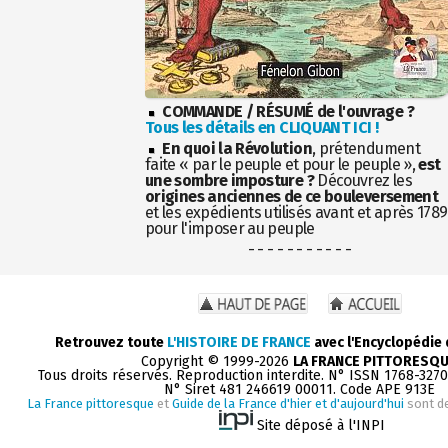
COMMANDE / RÉSUMÉ de l'ouvrage ?
Tous les détails en CLIQUANT ICI !
En quoi la Révolution
, prétendument
faite « par le peuple et pour le peuple »,
est
une sombre imposture ?
Découvrez les
origines anciennes de ce bouleversement
et les expédients utilisés avant et après 1789
pour l'imposer au peuple
- - - - - - - - - - -
Retrouvez toute
L'HISTOIRE DE FRANCE
avec l'Encyclopédie
Copyright © 1999-2026
LA FRANCE PITTORESQ
Tous droits réservés. Reproduction interdite. N° ISSN 1768-327
N° Siret 481 246619 00011. Code APE 913E
La France pittoresque
et
Guide de la France d'hier et d'aujourd'hui
sont d
Site déposé à l'INPI