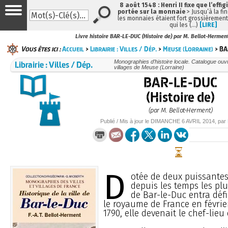
8 août 1548 : Henri II fixe que l’effig
portée sur la monnaie
> Jusqu’à la fin
les monnaies étaient fort grossièrement 
qui les (…)
[LIRE]
Livre histoire BAR-LE-DUC (Histoire de) par M. Bellot-Hermen
Vous êtes ici :
Accueil
>
Librairie : Villes / Dép.
>
Meuse (Lorraine)
> BA
Librairie : Villes / Dép.
Monographies d’histoire locale. Catalogue ouvra
villages de Meuse (Lorraine)
BAR-LE-DUC
(Histoire de)
(par M. Bellot-Herment)
Publié / Mis à jour le
DIMANCHE
6 AVRIL 2014
, par
D
otée de deux puissantes
depuis les temps les plus
de Bar-le-Duc entra déf
le royaume de France en févrie
1790, elle devenait le chef-lie