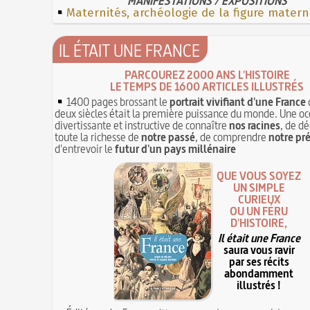
MANIFESTATIONS / EXPOSITIONS
Maternités, archéologie de la figure matern
IL ÉTAIT UNE FRANCE
PARCOUREZ 2000 ANS L'HISTOIRE
LE TEMPS DE 1600 ARTICLES ILLUSTRÉS
1400 pages brossant le
portrait vivifiant d'une France
deux siècles était la première puissance du monde. Une oc
divertissante et instructive de connaître
nos racines
, de dé
toute la richesse de
notre passé
, de comprendre
notre pr
d'entrevoir le
futur d'un pays millénaire
QUE VOUS SOYEZ
UN SIMPLE
CURIEUX
OU UN FÉRU
D'HISTOIRE,
Il était une France
saura vous ravir
par ses récits
abondamment
illustrés !