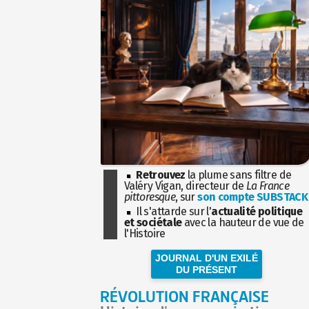
Retrouvez
la plume sans filtre de
Valéry Vigan, directeur de
La France
pittoresque
, sur
son compte SUBSTACK
Il s'attarde sur l'
actualité politique
et sociétale
avec la hauteur de vue de
l'Histoire
JOURNAL D'UN EXILÉ
DU PRÉSENT
RÉVOLUTION FRANÇAISE