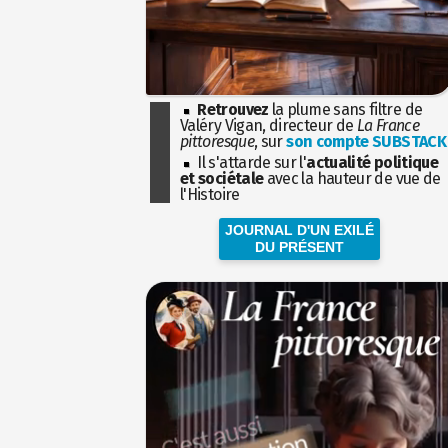
Retrouvez
la plume sans filtre de
Valéry Vigan, directeur de
La France
pittoresque
, sur
son compte SUBSTACK
Il s'attarde sur l'
actualité politique
et sociétale
avec la hauteur de vue de
l'Histoire
JOURNAL D'UN EXILÉ
DU PRÉSENT