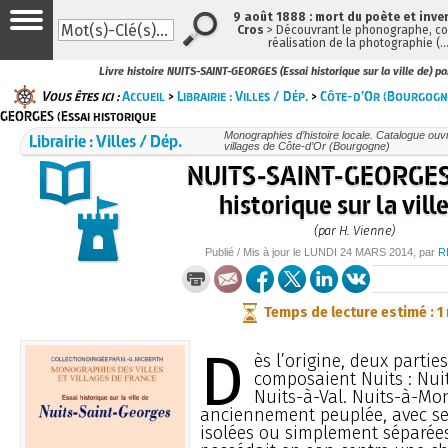
9 août 1888 : mort du poète et inve
Cros
> Découvrant le phonographe, con
réalisation de la photographie (
Livre histoire NUITS-SAINT-GEORGES (Essai historique sur la ville de) pa
Vous êtes ici :
Accueil
>
Librairie : Villes / Dép.
>
Côte-d’Or (Bourgogn
GEORGES (Essai historique
Librairie : Villes / Dép.
Monographies d’histoire locale. Catalogue ouvra
villages de Côte-d’Or (Bourgogne)
NUITS-SAINT-GEORGES 
historique sur la vill
(par H. Vienne)
Publié / Mis à jour le
LUNDI
24 MARS 2014
, par
R
Temps de lecture estimé : 1
D
ès l’origine, deux parties
composaient Nuits : Nui
Nuits-à-Val. Nuits-à-Mon
anciennement peuplée, avec s
isolées ou simplement séparées