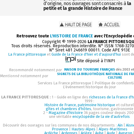
d'origine, nos ouvrages sont consacrés à
la
petite et la grande Histoire de France
Retrouvez toute
L'HISTOIRE DE FRANCE
avec l'Encyclopédie
Copyright © 1999-2026
LA FRANCE PITTORESQ
Tous droits réservés. Reproduction interdite. N° ISSN 1768-327
N° Siret 481 246619 00011. Code APE 913E
La France pittoresque
et
Guide de la France d'hier et d'aujourd'hui
sont d
Site déposé à l'INPI
Recommandé notamment par
MAISON DU TOURISME FRANÇAIS
dès 2003 e
SIGNETS DE LA BIBLIOTHÈQUE NATIONALE DE FR
Mentionné notamment par
CULTURE
Services La France pittoresque
|
Politique de confidenti
L'événement historique du jour
LA FRANCE PITTORESQUE :
1 - Guide en ligne des
richesses de la France d'h
1999 :
Histoire de France, patrimoine historique
et culturel
gîtes et chambres d'hôtes
, tourisme, gastronomie
2 -
Magazine d'histoire
36 pages couleur depuis 200
une véritable
encyclopédie de la vie d'autrefois
Découvrir des ouvrages sur les communes de nos départements :
Ain
|
Aisn
Provence
|
Hautes-Alpes
|
Alpes-Maritimes
Ardèche
|
Ardennes
|
Ariège
|
Aube
|
Aude
|
Aveyron