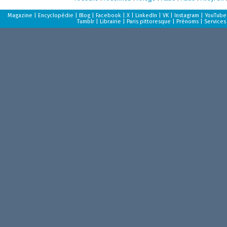
Magazine
|
Encyclopédie
|
Blog
|
Facebook
|
X
|
LinkedIn
|
VK
|
Instagram
|
YouTube
Tumblr
|
Librairie
|
Paris pittoresque
|
Prénoms
|
Services