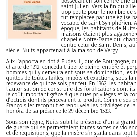
possédait en son centre une ch
saint Julien. Vers la fin du XIII
trop petite pour le nombre de se
fut remplacée par une église bâ
vocable de saint Symphorien. 
époque, les habitants de Nuits-
maisons étaient plus agglomérée
chapelle Notre-Dame qui cha
contre celui de Saint-Denis, au
siècle. Nuits appartenait à la maison de Vergy.
Alix l’apporta en dot à Eudes III, duc de Bourgogne, q
charte de 1212, concédait liberté pleine, entière et per
hommes qui y demeuraient sous sa domination, les 
quittes de toutes tailles, impôts et exactions, sous la 
redevance de quinze sols par feu. En 1362, les habitan
l’autorisation de construire des fortifications dont i
le coût important grâce à quelques privilèges et la c
d’octrois dont ils percevaient le produit. Comme ses p
François Ier reconnut et renouvela les privilèges de la v
honora de sa présence le 29 décembre 1533.
Sous son règne, Nuits subit la présence d’un si gran
de guerre qui se permettaient toutes sortes de violenc
et de réquisitions, que la misère s’installa dans tout le