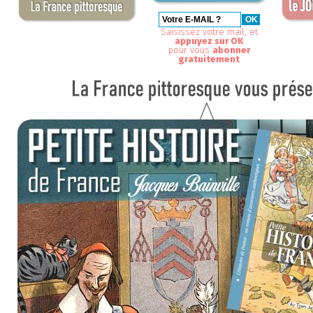
Saisissez votre mail, et
appuyez sur OK
pour vous
abonner
gratuitement