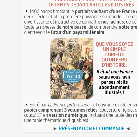
LE TEMPS DE 1600 ARTICLES ILLUSTRÉS
1400 pages brossant le
portrait vivifiant d'une France
deux siècles était la première puissance du monde. Une oc
divertissante et instructive de connaître
nos racines
, de dé
toute la richesse de
notre passé
, de comprendre
notre pr
d'entrevoir le
futur d'un pays millénaire
QUE VOUS SOYEZ
UN SIMPLE
CURIEUX
OU UN FÉRU
D'HISTOIRE,
Il était une France
saura vous ravir
par ses récits
abondamment
illustrés !
Édité par
La France pittoresque
, cet ouvrage existe en
v
papier comprenant 3 volumes reliés
(couverture rigide, d
cousu) ET en
version numérique
(incluant une table des m
une table thématique cliquables)
►
PRÉSENTATION ET COMMANDE
◄