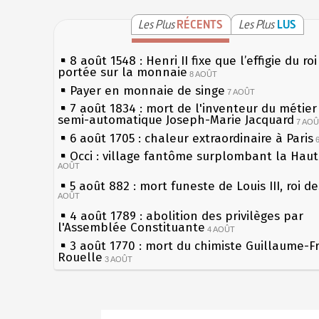
Les Plus
RÉCENTS
Les Plus
LUS
8 août 1548 : Henri II fixe que l’effigie du ro
portée sur la monnaie
8 AOÛT
Payer en monnaie de singe
7 AOÛT
7 août 1834 : mort de l'inventeur du métier 
semi-automatique Joseph-Marie Jacquard
7 AO
6 août 1705 : chaleur extraordinaire à Paris
Occi : village fantôme surplombant la Hau
AOÛT
5 août 882 : mort funeste de Louis III, roi d
AOÛT
4 août 1789 : abolition des privilèges par
l'Assemblée Constituante
4 AOÛT
3 août 1770 : mort du chimiste Guillaume-F
Rouelle
3 AOÛT
Musée Jean de La Fontaine : réouverture a
rénovation
2 AOÛT
2 août 1802 : Bonaparte est nommé consul 
Sécheresses (Grandes), étés caniculaires à 
AOÛT