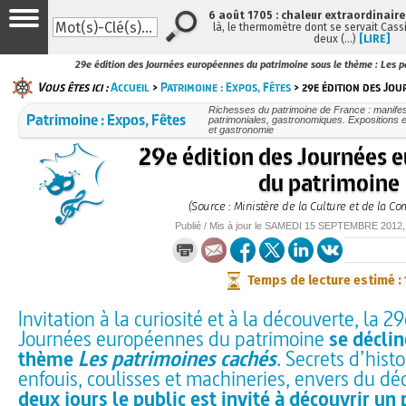
6 août 1705 : chaleur extraordinaire
là, le thermomètre dont se servait Cass
deux (…)
[LIRE]
29e édition des Journées européennes du patrimoine sous le thème : Les p
Vous êtes ici :
Accueil
>
Patrimoine : Expos, Fêtes
> 29e édition des Jo
Richesses du patrimoine de France : manifest
Patrimoine : Expos, Fêtes
patrimoniales, gastronomiques. Expositions et
et gastronomie
29e édition des Journées 
du patrimoine
(Source : Ministère de la Culture et de la C
Publié / Mis à jour le
SAMEDI
15 SEPTEMBRE 2012
Temps de lecture estimé :
Invitation à la curiosité et à la découverte, la 2
Journées européennes du patrimoine
se déclin
thème
Les patrimoines cachés
. Secrets d’histo
enfouis, coulisses et machineries, envers du déc
deux jours le public est invité à découvrir un