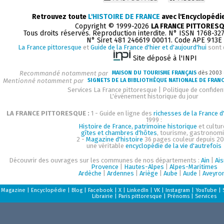
Retrouvez toute
L'HISTOIRE DE FRANCE
avec l'Encyclopédi
Copyright © 1999-2026
LA FRANCE PITTORES
Tous droits réservés. Reproduction interdite. N° ISSN 1768-32
N° Siret 481 246619 00011. Code APE 913E
La France pittoresque
et
Guide de la France d'hier et d'aujourd'hui
sont 
Site déposé à l'INPI
Recommandé notamment par
MAISON DU TOURISME FRANÇAIS
dès 2003
Mentionné notamment par
SIGNETS DE LA BIBLIOTHÈQUE NATIONALE DE FRAN
Services La France pittoresque
|
Politique de confident
L'événement historique du jour
LA FRANCE PITTORESQUE :
1 - Guide en ligne des
richesses de la France d'
1999 :
Histoire de France, patrimoine historique
et cultur
gîtes et chambres d'hôtes
, tourisme, gastronom
2 -
Magazine d'histoire
36 pages couleur depuis 20
une véritable
encyclopédie de la vie d'autrefois
Découvrir des ouvrages sur les communes de nos départements :
Ain
|
Ai
Provence
|
Hautes-Alpes
|
Alpes-Maritimes
Ardèche
|
Ardennes
|
Ariège
|
Aube
|
Aude
|
Aveyro
Magazine
|
Encyclopédie
|
Blog
|
Facebook
|
X
|
LinkedIn
|
VK
|
Instagram
|
YouTube
|
Librairie
|
Paris pittoresque
|
Prénoms
|
Services