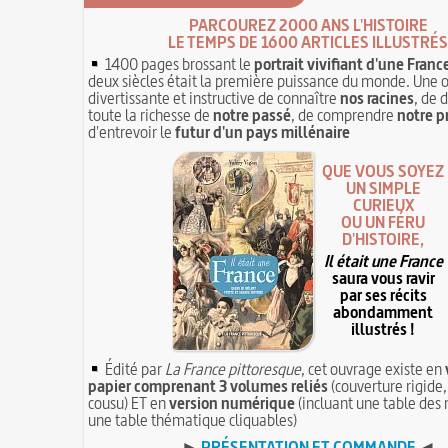
PARCOUREZ 2000 ANS L'HISTOIRE
LE TEMPS DE 1600 ARTICLES ILLUSTRÉS
1400 pages brossant le
portrait vivifiant d'une Franc
deux siècles était la première puissance du monde. Une 
divertissante et instructive de connaître
nos racines
, de 
toute la richesse de
notre passé
, de comprendre
notre p
d'entrevoir le
futur d'un pays millénaire
QUE VOUS SOYEZ
UN SIMPLE
CURIEUX
OU UN FÉRU
D'HISTOIRE,
Il était une France
saura vous ravir
par ses récits
abondamment
illustrés !
Édité par
La France pittoresque
, cet ouvrage existe en
papier comprenant 3 volumes reliés
(couverture rigide,
cousu) ET en
version numérique
(incluant une table des 
une table thématique cliquables)
►
PRÉSENTATION ET COMMANDE
◄