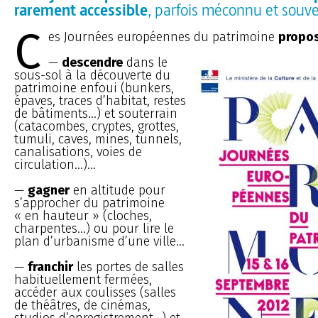
rarement accessible
, parfois méconnu et souv
C
es Journées européennes du patrimoine
propo
—
descendre
dans le
sous-sol à la découverte du
patrimoine enfoui (bunkers,
épaves, traces d’habitat, restes
de bâtiments…) et souterrain
(catacombes, cryptes, grottes,
tumuli, caves, mines, tunnels,
canalisations, voies de
circulation...)...
—
gagner
en altitude pour
s’approcher du patrimoine
« en hauteur » (cloches,
charpentes...) ou pour lire le
plan d’urbanisme d’une ville...
—
franchir
les portes de salles
habituellement fermées,
accéder aux coulisses (salles
de théâtres, de cinémas,
studios d’enregistrement...) et