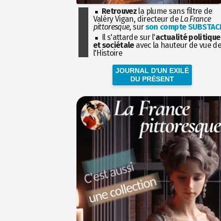
Retrouvez
la plume sans filtre de
Valéry Vigan, directeur de
La France
pittoresque
, sur
son compte SUBSTAC
Il s'attarde sur l'
actualité politique
et sociétale
avec la hauteur de vue d
l'Histoire
JOURNAL D'UN EXILÉ
DU PRÉSENT