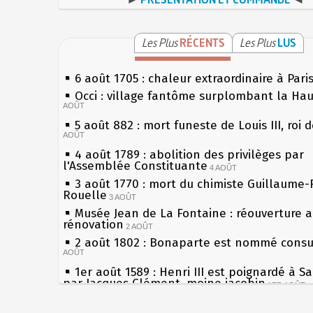
Les Plus
RÉCENTS
Les Plus
LUS
6 août 1705 : chaleur extraordinaire à Pari
Occi : village fantôme surplombant la Ha
AOÛT
5 août 882 : mort funeste de Louis III, roi 
AOÛT
4 août 1789 : abolition des privilèges par
l'Assemblée Constituante
4 AOÛT
3 août 1770 : mort du chimiste Guillaume-
Rouelle
3 AOÛT
Musée Jean de La Fontaine : réouverture 
rénovation
2 AOÛT
2 août 1802 : Bonaparte est nommé consul
AOÛT
1er août 1589 : Henri III est poignardé à S
par Jacques Clément, moine jacobin
1ER AOÛT
31 juillet 1899 : décret instaurant les mou
boîtes aux lettres en fonte de Léon Mougeo