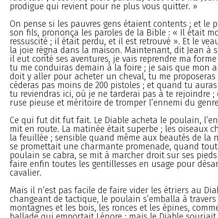
prodigue qui revient pour ne plus vous quitter. »
On pense si les pauvres gens étaient contents ; et le 
son fils, prononça les paroles de la Bible : « Il était mor
ressuscité ; il était perdu, et il est retrouvé ». Et le vea
la joie régna dans la maison. Maintenant, dit Jean à 
il eut conté ses aventures, je vais reprendre ma forme
tu me conduiras demain à la foire ; je sais que mon 
doit y aller pour acheter un cheval, tu me proposeras
céderas pas moins de 200 pistoles ; et quand tu auras
tu reviendras ici, où je ne tarderai pas à te rejoindre ;
ruse pieuse et méritoire de tromper l’ennemi du genr
Ce qui fut dit fut fait. Le Diable acheta le poulain, l’e
mit en route. La matinée était superbe ; les oiseaux 
la feuillée ; sensible quand même aux beautés de la n
se promettait une charmante promenade, quand tout 
poulain se cabra, se mit à marcher droit sur ses pieds 
faire enfin toutes les gentillesses en usage pour dés
cavalier.
Mais il n’est pas facile de faire vider les étriers au Dia
changeant de tactique, le poulain s’emballa à travers 
montagnes et les bois, les ronces et les épines, comme
ballade qui emportait Lénore ; mais le Diable souriait