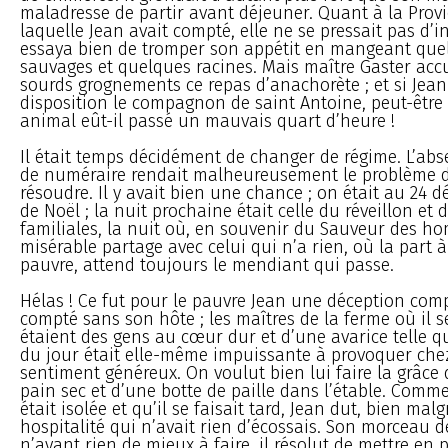
maladresse de partir avant déjeuner. Quant à la Prov
laquelle Jean avait compté, elle ne se pressait pas d’int
essaya bien de tromper son appétit en mangeant quel
sauvages et quelques racines. Mais maître Gaster accu
sourds grognements ce repas d’anachorète ; et si Jean
disposition le compagnon de saint Antoine, peut-être
animal eût-il passé un mauvais quart d’heure !
Il était temps décidément de changer de régime. L’ab
de numéraire rendait malheureusement le problème di
résoudre. Il y avait bien une chance ; on était au 24 d
de Noël ; la nuit prochaine était celle du réveillon et
familiales, la nuit où, en souvenir du Sauveur des ho
misérable partage avec celui qui n’a rien, où la part à
pauvre, attend toujours le mendiant qui passe.
Hélas ! Ce fut pour le pauvre Jean une déception compl
compté sans son hôte ; les maîtres de la ferme où il s
étaient des gens au cœur dur et d’une avarice telle q
du jour était elle-même impuissante à provoquer che
sentiment généreux. On voulut bien lui faire la grâc
pain sec et d’une botte de paille dans l’étable. Comm
était isolée et qu’il se faisait tard, Jean dut, bien malg
hospitalité qui n’avait rien d’écossais. Son morceau d
n’ayant rien de mieux à faire, il résolut de mettre en 