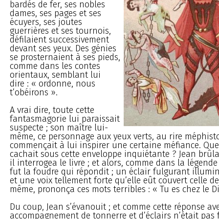
bardés de fer, ses nobles
dames, ses pages et ses
écuyers, ses joutes
guerrières et ses tournois,
défilaient successivement
devant ses yeux. Des génies
se prosternaient à ses pieds,
comme dans les contes
orientaux, semblant lui
dire : « ordonne, nous
t’obéirons ».
A vrai dire, toute cette
fantasmagorie lui paraissait
suspecte ; son maître lui-
même, ce personnage aux yeux verts, au rire méphist
commençait à lui inspirer une certaine méfiance. Quel
cachait sous cette enveloppe inquiétante ? Jean brûlai
il interrogea le livre ; et alors, comme dans la légend
fut la foudre qui répondit ; un éclair fulgurant illum
et une voix tellement forte qu’elle eût couvert celle de
même, prononça ces mots terribles : « Tu es chez le Di
Du coup, Jean s’évanouit ; et comme cette réponse av
accompagnement de tonnerre et d’éclairs n’était pas 