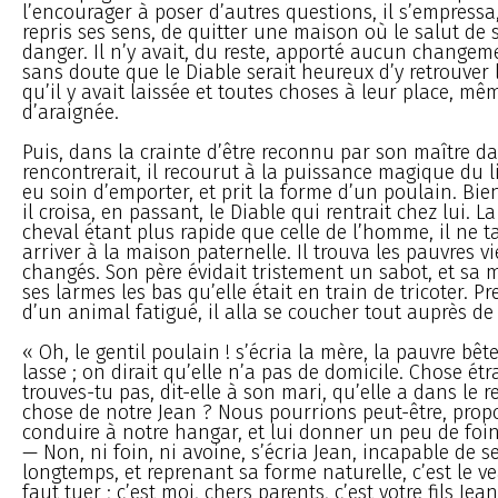
l’encourager à poser d’autres questions, il s’empressa
repris ses sens, de quitter une maison où le salut de
danger. Il n’y avait, du reste, apporté aucun changem
sans doute que le Diable serait heureux d’y retrouver 
qu’il y avait laissée et toutes choses à leur place, mêm
d’araignée.
Puis, dans la crainte d’être reconnu par son maître dan
rencontrerait, il recourut à la puissance magique du li
eu soin d’emporter, et prit la forme d’un poulain. Bien 
il croisa, en passant, le Diable qui rentrait chez lui. L
cheval étant plus rapide que celle de l’homme, il ne t
arriver à la maison paternelle. Il trouva les pauvres v
changés. Son père évidait tristement un sabot, et sa 
ses larmes les bas qu’elle était en train de tricoter. Pr
d’un animal fatigué, il alla se coucher tout auprès de 
« Oh, le gentil poulain ! s’écria la mère, la pauvre bêt
lasse ; on dirait qu’elle n’a pas de domicile. Chose étr
trouves-tu pas, dit-elle à son mari, qu’elle a dans le 
chose de notre Jean ? Nous pourrions peut-être, propos
conduire à notre hangar, et lui donner un peu de foin
— Non, ni foin, ni avoine, s’écria Jean, incapable de s
longtemps, et reprenant sa forme naturelle, c’est le ve
faut tuer ; c’est moi, chers parents, c’est votre fils Jean