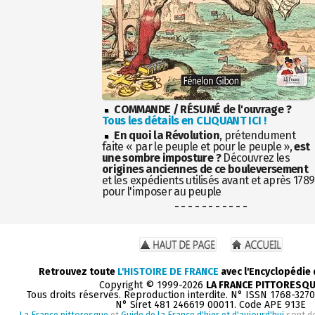
COMMANDE / RÉSUMÉ de l'ouvrage ?
Tous les détails en CLIQUANT ICI !
En quoi la Révolution
, prétendument
faite « par le peuple et pour le peuple »,
est
une sombre imposture ?
Découvrez les
origines anciennes de ce bouleversement
et les expédients utilisés avant et après 1789
pour l'imposer au peuple
- - - - - - - - - - -
Retrouvez toute
L'HISTOIRE DE FRANCE
avec l'Encyclopédie
Copyright © 1999-2026
LA FRANCE PITTORESQ
Tous droits réservés. Reproduction interdite. N° ISSN 1768-327
N° Siret 481 246619 00011. Code APE 913E
La France pittoresque
et
Guide de la France d'hier et d'aujourd'hui
sont d