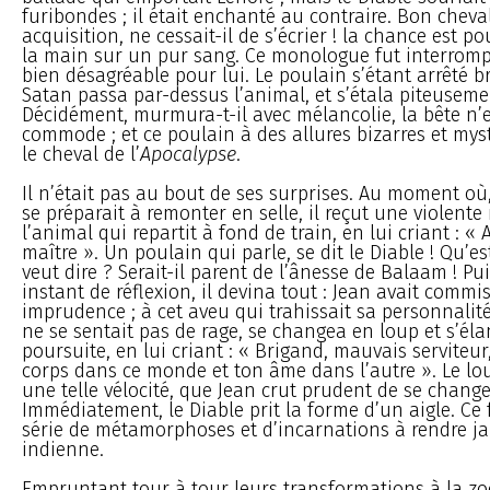
furibondes ; il était enchanté au contraire. Bon cheva
acquisition, ne cessait-il de s’écrier ! la chance est po
la main sur un pur sang. Ce monologue fut interrom
bien désagréable pour lui. Le poulain s’étant arrêté 
Satan passa par-dessus l’animal, et s’étala piteusemen
Décidément, murmura-t-il avec mélancolie, la bête n’
commode ; et ce poulain à des allures bizarres et my
le cheval de l’
Apocalypse
.
Il n’était pas au bout de ses surprises. Au moment où, 
se préparait à remonter en selle, il reçut une violente
l’animal qui repartit à fond de train, en lui criant : «
maître ». Un poulain qui parle, se dit le Diable ! Qu’es
veut dire ? Serait-il parent de l’ânesse de Balaam ! Pu
instant de réflexion, il devina tout : Jean avait commi
imprudence ; à cet aveu qui trahissait sa personnalité,
ne se sentait pas de rage, se changea en loup et s’éla
poursuite, en lui criant : « Brigand, mauvais serviteur,
corps dans ce monde et ton âme dans l’autre ». Le lo
une telle vélocité, que Jean crut prudent de se chang
Immédiatement, le Diable prit la forme d’un aigle. Ce 
série de métamorphoses et d’incarnations à rendre jal
indienne.
Empruntant tour à tour leurs transformations à la zo