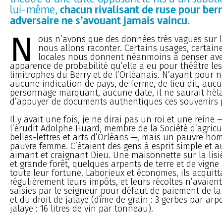
lui-même,
chacun rivalisant de ruse pour ber
adversaire ne s’avouant jamais vaincu
.
N
ous n’avons que des données très vagues sur 
nous allons raconter. Certains usages, certain
locales nous donnent néanmoins à penser av
apparence de probabilité qu’elle a eu pour théâtre le
limitrophes du Berry et de l’Orléanais. N’ayant pour 
aucune indication de pays, de ferme, de lieu dit, au
personnage marquant, aucune date, il ne saurait héla
d’appuyer de documents authentiques ces souvenirs 
Il y avait une fois, je ne dirai pas un roi et une reine
l’érudit Adolphe Huard, membre de la Société d’agricul
belles-lettres et arts d’Orléans —, mais un pauvre h
pauvre femme. C’étaient des gens à esprit simple et a
aimant et craignant Dieu. Une maisonnette sur la lisiè
et grande forêt, quelques arpents de terre et de vigne
toute leur fortune. Laborieux et économes, ils acquitt
régulièrement leurs impôts, et leurs récoltes n’avaien
saisies par le seigneur pour défaut de paiement de la
et du droit de jalaye (dîme de grain : 3 gerbes par arpe
jalaye : 16 litres de vin par tonneau).