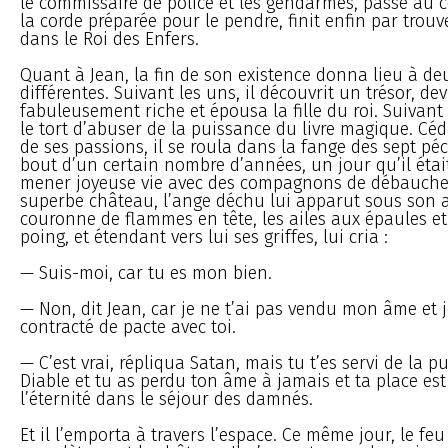
le commissaire de police et les gendarmes, passé au
la corde préparée pour le pendre, finit enfin par trou
dans le Roi des Enfers.
Quant à Jean, la fin de son existence donna lieu à de
différentes. Suivant les uns, il découvrit un trésor, dev
fabuleusement riche et épousa la fille du roi. Suivant d
le tort d’abuser de la puissance du livre magique. Cé
de ses passions, il se roula dans la fange des sept pé
bout d’un certain nombre d’années, un jour qu’il étai
mener joyeuse vie avec des compagnons de débauche
superbe château, l’ange déchu lui apparut sous son a
couronne de flammes en tête, les ailes aux épaules et
poing, et étendant vers lui ses griffes, lui cria :
— Suis-moi, car tu es mon bien.
— Non, dit Jean, car je ne t’ai pas vendu mon âme et j
contracté de pacte avec toi.
— C’est vrai, répliqua Satan, mais tu t’es servi de la 
Diable et tu as perdu ton âme à jamais et ta place e
l’éternité dans le séjour des damnés.
Et il l’emporta à travers l’espace. Ce même jour, le feu 