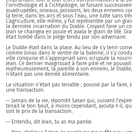
l’ornithologie et à l’ichtyologie, se faisant successive
quadrupèdes, oiseaux, poissons, les deux ennemis co
la terre, dans les airs et sous l’eau, une lutte sans trê
L’agriculture, elle-même, y fut représentée par un grain
la dernière incarnation du Diable. Croyant faire un c
Jean se changea en poule et avala le grain de blé. Grav
était tombé dans le piège tendu par son adversaire.
Le Diable était dans la place. Au lieu de s’y tenir co
comme Jonas dans le ventre de la baleine, il s’y con
ville conquise et s’appropriait sans scrupule la nourr
Jean. Ce dernier maigrissait à faire pitié et ne pouvait
malheureusement, la pareille à son ennemi, le Diable
n’étant pas une denrée alimentaire.
La situation n’était pas tenable ; poussé par la faim,
une transaction.
— Jamais de la vie, répondit Satan qui, suivant l’expre
tenait le bon bout, à moins cependant, ajouta-t-il, q
soit le prix de la transaction.
— Entendu, dit Jean, tu as ma parole.