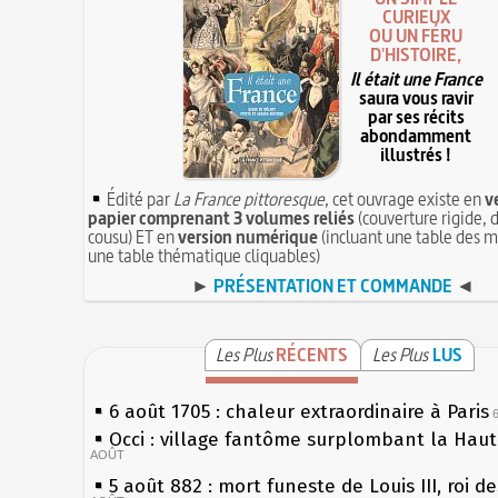
CURIEUX
OU UN FÉRU
D'HISTOIRE,
Il était une France
saura vous ravir
par ses récits
abondamment
illustrés !
Édité par
La France pittoresque
, cet ouvrage existe en
v
papier comprenant 3 volumes reliés
(couverture rigide, d
cousu) ET en
version numérique
(incluant une table des m
une table thématique cliquables)
►
PRÉSENTATION ET COMMANDE
◄
Les Plus
RÉCENTS
Les Plus
LUS
6 août 1705 : chaleur extraordinaire à Paris
Occi : village fantôme surplombant la Hau
AOÛT
5 août 882 : mort funeste de Louis III, roi d