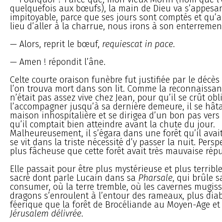
quelquefois aux bœufs), la main de Dieu va s’appesant
impitoyable, parce que ses jours sont comptés et qu’a
lieu d’aller à la charrue, nous irons à son enterremen
— Alors, reprit le bœuf,
requiescat in pace
.
— Amen ! répondit l’âne.
Celte courte oraison funèbre fut justifiée par le décè
l’on trouva mort dans son lit. Comme la reconnaissan
n’était pas assez vive chez Jean, pour qu’il se crût obl
l’accompagner jusqu’à sa dernière demeure, il se hâta
maison inhospitalière et se dirigea d’un bon pas vers l
qu’il comptait bien atteindre avant la chute du jour.
Malheureusement, il s’égara dans une forêt qu’il avait
se vit dans la triste nécessité d’y passer la nuit. Pers
plus fâcheuse que cette forêt avait très mauvaise répu
Elle passait pour être plus mystérieuse et plus terribl
sacré dont parle Lucain dans sa
Pharsale
, qui brûle s
consumer, où la terre tremble, où les cavernes mugiss
dragons s’enroulent à l’entour des rameaux, plus diab
féerique que la forêt de Brocéliande au Moyen-Age et 
Jérusalem délivrée
.