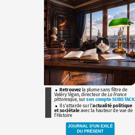
Retrouvez
la plume sans filtre de
Valéry Vigan, directeur de
La France
pittoresque
, sur
son compte SUBSTACK
Il s'attarde sur l'
actualité politique
et sociétale
avec la hauteur de vue de
l'Histoire
JOURNAL D'UN EXILÉ
DU PRÉSENT