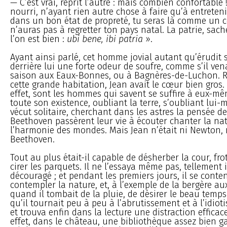
— C’est vrai, reprit l’autre : mais combien confortable 
nourri, n’ayant rien autre chose à faire qu’à entreten
dans un bon état de propreté, tu seras là comme un c
n’auras pas à regretter ton pays natal. La patrie, sache
l’on est bien :
ubi bene, ibi patria
».
Ayant ainsi parlé, cet homme jovial autant qu’érudit se
derrière lui une forte odeur de soufre, comme s’il ven
saison aux Eaux-Bonnes, ou à Bagnères-de-Luchon. R
cette grande habitation, Jean avait le cœur bien gros. 
effet, sont les hommes qui savent se suffire à eux-m
toute son existence, oubliant la terre, s’oubliant lu
vécut solitaire, cherchant dans les astres la pensée d
Beethoven passèrent leur vie à écouter chanter la nat
l’harmonie des mondes. Mais Jean n’était ni Newton, 
Beethoven.
Tout au plus était-il capable de désherber la cour, frot
cirer les parquets. Il ne l’essaya même pas, tellement i
découragé ; et pendant les premiers jours, il se conte
contempler la nature, et, à l’exemple de la bergère a
quand il tombait de la pluie, de désirer le beau temps
qu’il tournait peu à peu à l’abrutissement et à l’idiot
et trouva enfin dans la lecture une distraction efficace.
effet, dans le château, une bibliothèque assez bien gar