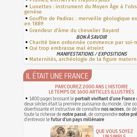
Lunettes : instrument du Moyen Âge à l'ob
genèse
Gouffre de Padirac : merveille géologique e
en 1889
Grandeur d'âme du chevalier Bayard
BON À SAVOIR
Charité bien ordonnée commence par soi
Qui trop embrasse mal étreint
MANIFESTATIONS / EXPOSITIONS
Maternités, archéologie de la figure matern
IL ÉTAIT UNE FRANCE
PARCOUREZ 2000 ANS L'HISTOIRE
LE TEMPS DE 1600 ARTICLES ILLUSTRÉS
1400 pages brossant le
portrait vivifiant d'une France
deux siècles était la première puissance du monde. Une oc
divertissante et instructive de connaître
nos racines
, de dé
toute la richesse de
notre passé
, de comprendre
notre pr
d'entrevoir le
futur d'un pays millénaire
QUE VOUS SOYEZ
UN SIMPLE