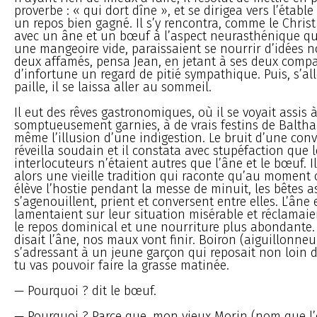
proverbe : « qui dort dîne », et se dirigea vers l’établ
un repos bien gagné. Il s’y rencontra, comme le Chris
avec un âne et un bœuf à l’aspect neurasthénique qu
une mangeoire vide, paraissaient se nourrir d’idées n
deux affamés, pensa Jean, en jetant à ses deux com
d’infortune un regard de pitié sympathique. Puis, s’al
paille, il se laissa aller au sommeil.
Il eut des rêves gastronomiques, où il se voyait assis 
somptueusement garnies, à de vrais festins de Balthaza
même l’illusion d’une indigestion. Le bruit d’une conv
réveilla soudain et il constata avec stupéfaction que 
interlocuteurs n’étaient autres que l’âne et le bœuf. I
alors une vieille tradition qui raconte qu’au moment o
élève l’hostie pendant la messe de minuit, les bêtes a
s’agenouillent, prient et conversent entre elles. L’âne 
lamentaient sur leur situation misérable et réclamaie
le repos dominical et une nourriture plus abondante
disait l’âne, nos maux vont finir. Boiron (aiguillonneur
s’adressant à un jeune garçon qui reposait non loin de
tu vas pouvoir faire la grasse matinée.
— Pourquoi ? dit le bœuf.
— Pourquoi ? Parce que, mon vieux Morin (nom que l