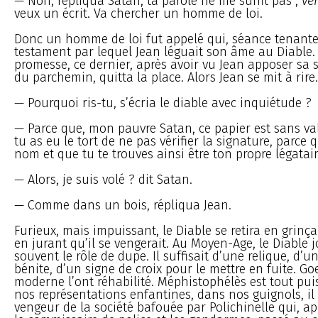
— Non, répliqua Satan, ta parole ne me suffit pas ;
ve
veux un écrit. Va chercher un homme de loi.
Donc un homme de loi fut appelé qui, séance tenante
testament par lequel Jean léguait son âme au Diable. 
promesse, ce dernier, après avoir vu Jean apposer sa 
du parchemin, quitta la place. Alors Jean se mit à rire.
— Pourquoi ris-tu, s’écria le diable avec inquiétude ?
— Parce que, mon pauvre Satan, ce papier est sans va
tu as eu le tort de ne pas vérifier la signature, parce q
nom et que tu te trouves ainsi être ton propre légatair
— Alors, je suis volé ? dit Satan.
— Comme dans un bois, répliqua Jean.
Furieux, mais impuissant, le Diable se retira en grinç
en jurant qu’il se vengerait. Au Moyen-Age, le Diable j
souvent le rôle de dupe. Il suffisait d’une relique, d’
bénite, d’un signe de croix pour le mettre en fuite. Go
moderne l’ont réhabilité. Méphistophélès est tout pui
nos représentations enfantines, dans nos guignols, il 
vengeur de la société bafouée par Polichinelle qui, ap