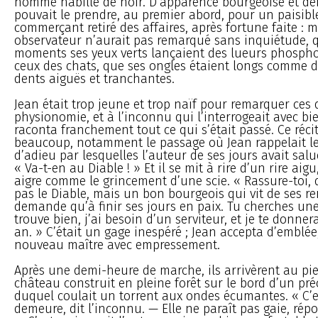
homme habillé de noir. D’apparence bourgeoise et dé
pouvait le prendre, au premier abord, pour un paisibl
commerçant retiré des affaires, après fortune faite : 
observateur n’aurait pas remarqué sans inquiétude, 
moments ses yeux verts lançaient des lueurs phosp
ceux des chats, que ses ongles étaient longs comme des
dents aiguës et tranchantes.
Jean était trop jeune et trop naïf pour remarquer ces 
physionomie, et à l’inconnu qui l’interrogeait avec bie
raconta franchement tout ce qui s’était passé. Ce réci
beaucoup, notamment le passage où Jean rappelait le
d’adieu par lesquelles l’auteur de ses jours avait salu
« Va-t-en au Diable ! » Et il se mit à rire d’un rire aig
aigre comme le grincement d’une scie. « Rassure-toi, di
pas le Diable, mais un bon bourgeois qui vit de ses re
demande qu’à finir ses jours en paix. Tu cherches une
trouve bien, j’ai besoin d’un serviteur, et je te donner
an. » C’était un gage inespéré ; Jean accepta d’emblée,
nouveau maître avec empressement.
Après une demi-heure de marche, ils arrivèrent au pi
château construit en pleine forêt sur le bord d’un pré
duquel coulait un torrent aux ondes écumantes. « C’e
demeure, dit l’inconnu. — Elle ne paraît pas gaie, répo