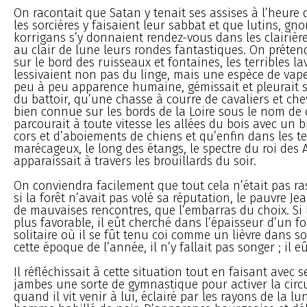
On racontait que Satan y tenait ses assises à l’heure 
les sorcières y faisaient leur sabbat et que lutins, gno
korrigans s’y donnaient rendez-vous dans les clairièr
au clair de lune leurs rondes fantastiques. On préten
sur le bord des ruisseaux et fontaines, les terribles l
lessivaient non pas du linge, mais une espèce de vap
peu à peu apparence humaine, gémissait et pleurait 
du battoir, qu’une chasse à courre de cavaliers et ch
bien connue sur les bords de la Loire sous le nom de 
parcourait à toute vitesse les allées du bois avec un b
cors et d’aboiements de chiens et qu’enfin dans les te
marécageux, le long des étangs, le spectre du roi des 
apparaissait à travers les brouillards du soir.
On conviendra facilement que tout cela n’était pas ra
si la forêt n’avait pas volé sa réputation, le pauvre Jea
de mauvaises rencontres, que l’embarras du choix. Si 
plus favorable, il eût cherché dans l’épaisseur d’un fo
solitaire où il se fût tenu coi comme un lièvre dans so
cette époque de l’année, il n’y fallait pas songer ; il e
Il réfléchissait à cette situation tout en faisant avec s
jambes une sorte de gymnastique pour activer la circ
quand il vit venir à lui, éclairé par les rayons de la lu