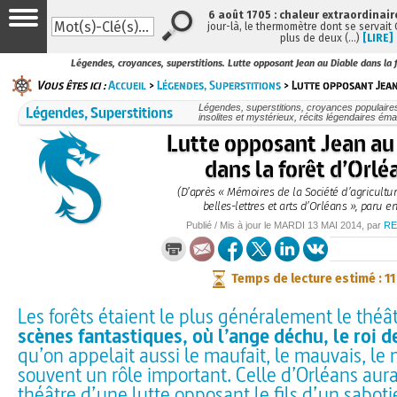
6 août 1705 : chaleur extraordinair
jour-là, le thermomètre dont se servait
plus de deux (…)
[LIRE]
Légendes, croyances, superstitions. Lutte opposant Jean au Diable dans la 
Vous êtes ici :
Accueil
>
Légendes, Superstitions
> Lutte opposant Jean
Légendes, Superstitions
Légendes, superstitions, croyances populaires, 
insolites et mystérieux, récits légendaires émai
Lutte opposant Jean au
dans la forêt d’Orlé
(D’après « Mémoires de la Société d’agricultur
belles-lettres et arts d’Orléans », paru e
Publié / Mis à jour le
MARDI
13 MAI 2014
, par
RE
Temps de lecture estimé : 1
Les forêts étaient le plus généralement le théâ
scènes fantastiques, où l’ange déchu, le roi 
qu’on appelait aussi le maufait, le mauvais, le 
souvent un rôle important. Celle d’Orléans aurai
théâtre d’une lutte opposant le fils d’un saboti