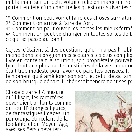
mit la main sur un petit volume relié en maroquin rou
portait en tête d’un chapitre les questions suivantes :
1° Comment on peut voir et faire des choses surnature
2° Comment on arrive à faire de l’or !
3° Comment on peut ouvrir les portes les mieux fermé
4° Comment on peut se changer en toutes sortes de bê
ce qui se passe au loin !
Certes, c’étaient là des questions qu’on n’a pas l’hab
même dans les programmes scolaires les plus compliqué
livre en contenait la solution, son propriétaire pouvai
bon droit aux plus hautes destinées de la vie humain
était trop modeste pour avoir de pareilles pensées. Il
le moment qu’à améliorer son sort, et celui de sa fami
de son brusque départ, il chérissait tendrement ses p
Chose bizarre ! A mesure
qu’il lisait, les caractères
devenaient brillants comme
du feu. D’étranges ligures,
de fantastiques images, un
panorama étincelant de la
féodalité et du Moyen-Age,
avec ses fiers chevaliers