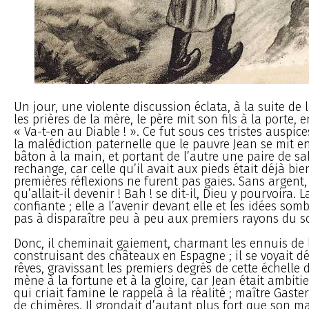
Un jour, une violente discussion éclata, à la suite de 
les prières de la mère, le père mit son fils à la porte, en
« Va-t-en au Diable ! ». Ce fut sous ces tristes auspice
la malédiction paternelle que le pauvre Jean se mit e
bâton à la main, et portant de l’autre une paire de sa
rechange, car celle qu’il avait aux pieds était déjà bie
premières réflexions ne furent pas gaies. Sans argent, 
qu’allait-il devenir ! Bah ! se dit-il, Dieu y pourvoira. 
confiante ; elle a l’avenir devant elle et les idées som
pas à disparaître peu à peu aux premiers rayons du so
Donc, il cheminait gaiement, charmant les ennuis de 
construisant des châteaux en Espagne ; il se voyait d
rêves, gravissant les premiers degrés de cette échelle 
mène à la fortune et à la gloire, car Jean était ambit
qui criait famine le rappela à la réalité ; maître Gaste
de chimères. Il grondait d’autant plus fort que son ma