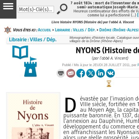
7 août 1834 : mort de l'inventeur du 
semi-automatique Joseph-Marie
Heureux continuateur des efforts de V
comme lui a perfectionné (…)
Livre histoire NYONS (Histoire de) par l'abbé A. Vincent
Vous êtes ici :
Accueil
>
Librairie : Villes / Dép.
>
Drôme (Rhône-Alpes)
Librairie : Villes / Dép.
Monographies d’histoire locale. Catalogue ouvra
villages de la Drôme (Rhône-Alpes)
NYONS (Histoire d
(par l’abbé A. Vincent)
Publié / Mis à jour le
JEUDI
28 JUILLET 2011
, par
D
évastée par l’invasion 
VIIIe siècle, fortifiée en
au Moyen Age, la capita
puissante baronnie. En 1337, d
l’annexion au Dauphiné, Humbe
développement du commerce et
en affranchissant les Nyonsais
alors une réelle prospérité, ju