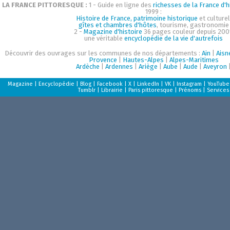
LA FRANCE PITTORESQUE :
1 - Guide en ligne des
richesses de la France d'h
1999 :
Histoire de France, patrimoine historique
et culturel
gîtes et chambres d'hôtes
, tourisme, gastronomie
2 -
Magazine d'histoire
36 pages couleur depuis 200
une véritable
encyclopédie de la vie d'autrefois
Découvrir des ouvrages sur les communes de nos départements :
Ain
|
Aisn
Provence
|
Hautes-Alpes
|
Alpes-Maritimes
Ardèche
|
Ardennes
|
Ariège
|
Aube
|
Aude
|
Aveyron
Magazine
|
Encyclopédie
|
Blog
|
Facebook
|
X
|
LinkedIn
|
VK
|
Instagram
|
YouTube
Tumblr
|
Librairie
|
Paris pittoresque
|
Prénoms
|
Services