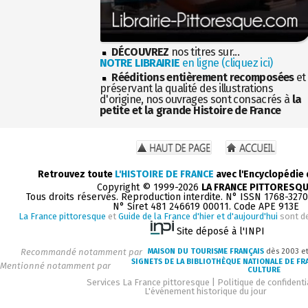
DÉCOUVREZ
nos titres sur...
NOTRE LIBRAIRIE
en ligne (cliquez ici)
Rééditions entièrement recomposées
et
préservant la qualité des illustrations
d'origine, nos ouvrages sont consacrés à
la
petite et la grande Histoire de France
Retrouvez toute
L'HISTOIRE DE FRANCE
avec l'Encyclopédie
Copyright © 1999-2026
LA FRANCE PITTORESQ
Tous droits réservés. Reproduction interdite. N° ISSN 1768-327
N° Siret 481 246619 00011. Code APE 913E
La France pittoresque
et
Guide de la France d'hier et d'aujourd'hui
sont d
Site déposé à l'INPI
Recommandé notamment par
MAISON DU TOURISME FRANÇAIS
dès 2003 e
SIGNETS DE LA BIBLIOTHÈQUE NATIONALE DE FR
Mentionné notamment par
CULTURE
Services La France pittoresque
|
Politique de confidenti
L'événement historique du jour