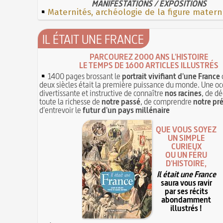
MANIFESTATIONS / EXPOSITIONS
Maternités, archéologie de la figure matern
IL ÉTAIT UNE FRANCE
PARCOUREZ 2000 ANS L'HISTOIRE
LE TEMPS DE 1600 ARTICLES ILLUSTRÉS
1400 pages brossant le
portrait vivifiant d'une France
deux siècles était la première puissance du monde. Une oc
divertissante et instructive de connaître
nos racines
, de dé
toute la richesse de
notre passé
, de comprendre
notre pr
d'entrevoir le
futur d'un pays millénaire
QUE VOUS SOYEZ
UN SIMPLE
CURIEUX
OU UN FÉRU
D'HISTOIRE,
Il était une France
saura vous ravir
par ses récits
abondamment
illustrés !