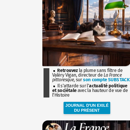
Retrouvez
la plume sans filtre de
Valéry Vigan, directeur de
La France
pittoresque
, sur
son compte SUBSTACK
Il s'attarde sur l'
actualité politique
et sociétale
avec la hauteur de vue de
l'Histoire
JOURNAL D'UN EXILÉ
DU PRÉSENT