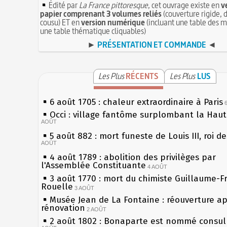
Édité par
La France pittoresque
, cet ouvrage existe en
v
papier comprenant 3 volumes reliés
(couverture rigide, d
cousu) ET en
version numérique
(incluant une table des m
une table thématique cliquables)
►
PRÉSENTATION ET COMMANDE
◄
Les Plus
RÉCENTS
Les Plus
LUS
6 août 1705 : chaleur extraordinaire à Paris
Occi : village fantôme surplombant la Hau
AOÛT
5 août 882 : mort funeste de Louis III, roi d
AOÛT
4 août 1789 : abolition des privilèges par
l'Assemblée Constituante
4 AOÛT
3 août 1770 : mort du chimiste Guillaume-F
Rouelle
3 AOÛT
Musée Jean de La Fontaine : réouverture a
rénovation
2 AOÛT
2 août 1802 : Bonaparte est nommé consul 