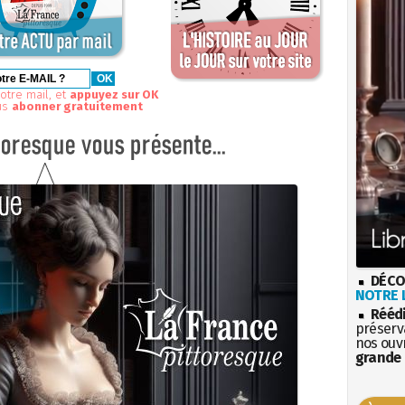
otre mail, et
appuyez sur OK
us
abonner gratuitement
DÉCO
NOTRE L
Rééd
préserva
nos ouv
grande 