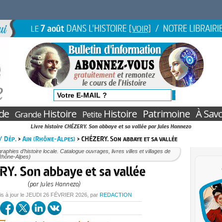
7 août
DANS L'HISTOIRE
/ NOTRE LIBRAIRI
LE
[VOIR]
de
Histoire
Histoire
Patrimoine
À Savo
Grande
Petite
Livre histoire CHÉZERY. Son abbaye et sa vallée par Jules Hannezo
 / Dép.
>
Ain (Rhône-Alpes)
> CHÉZERY. Son abbaye et sa vallée
aphies d’histoire locale. Catalogue ouvrages, livres villes et villages de
(Rhône-Alpes)
Y. Son abbaye et sa vallée
(par Jules Hannezo)
is à jour le
JEUDI
26 FÉVRIER 2026
, par
REDACTION