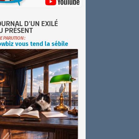
OURNAL D'UN EXILÉ
U PRÉSENT
E PARUTION :
wbiz vous tend la sébile