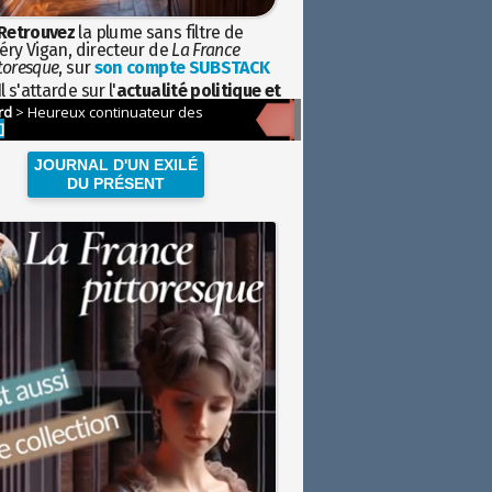
Retrouvez
la plume sans filtre de
éry Vigan, directeur de
La France
toresque
, sur
son compte SUBSTACK
l s'attarde sur l'
actualité politique et
ciétale
avec la hauteur de vue de
istoire
JOURNAL D'UN EXILÉ
DU PRÉSENT