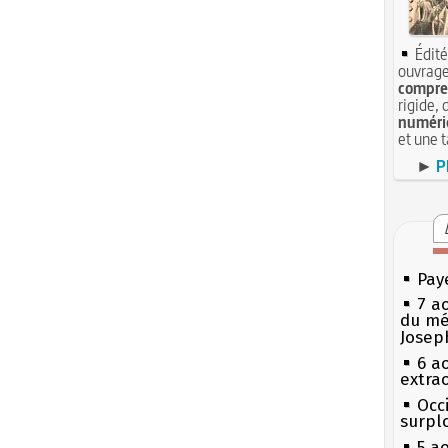
Édité
ouvrage
compren
rigide, 
numéri
et une 
►
P
Pay
7 a
du mé
Josep
6 a
extrao
Occi
surpl
5 a