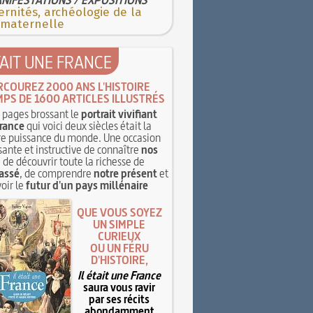
rnités, archéologie de la
 maternelle
TAIT UNE FRANCE
RCOUREZ 2000 ANS L'HISTOIRE
MPS DE 1600 ARTICLES ILLUSTRÉS
pages brossant le
portrait vivifiant
rance
qui voici deux siècles était la
e puissance du monde. Une occasion
sante et instructive de connaître
nos
, de découvrir toute la richesse de
assé
, de comprendre
notre présent
et
oir le
futur d'un pays millénaire
QUE VOUS SOYEZ
UN SIMPLE
CURIEUX
OU UN FÉRU
D'HISTOIRE,
Il était une France
saura vous ravir
par ses récits
abondamment