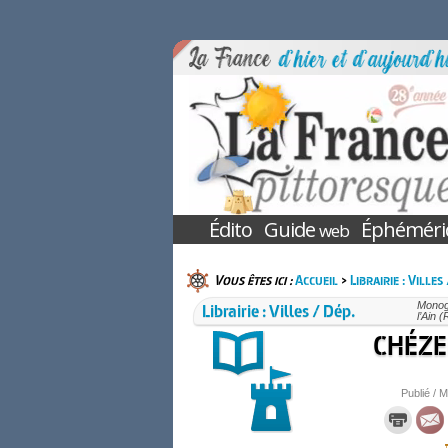
Édito
Guide
Éphéméri
web
Vous êtes ici :
Accueil
>
Librairie : Villes
Librairie : Villes / Dép.
Monogr
l’Ain 
CHÉZER
Publié / M