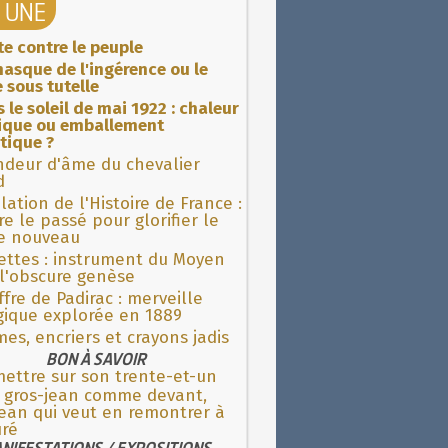
A UNE
ite contre le peuple
asque de l'ingérence ou le
 sous tutelle
 le soleil de mai 1922 : chaleur
rique ou emballement
tique ?
ndeur d'âme du chevalier
d
lation de l'Histoire de France :
re le passé pour glorifier le
 nouveau
ettes : instrument du Moyen
l'obscure genèse
fre de Padirac : merveille
gique explorée en 1889
es, encriers et crayons jadis
BON À SAVOIR
ettre sur son trente-et-un
e gros-jean comme devant,
ean qui veut en remontrer à
uré
NIFESTATIONS / EXPOSITIONS