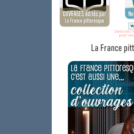
Saisissez v
pour vo