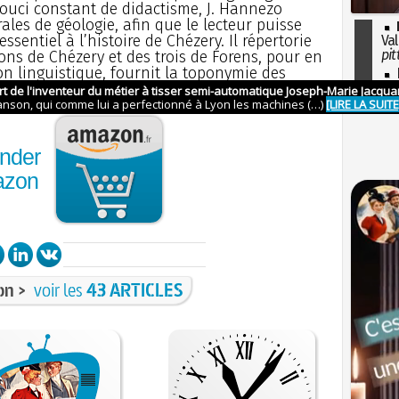
souci constant de didactisme, J. Hannezo
les de géologie, afin que le lecteur puisse
sentiel à l’histoire de Chézery. Il répertorie
Val
pit
ions de Chézery et des trois de Forens, pour en
tion linguistique, fournit la toponymie des
I
rrents, étudie l’étymologie...
so
l'H
nder
azon
on >
voir les
43 ARTICLES