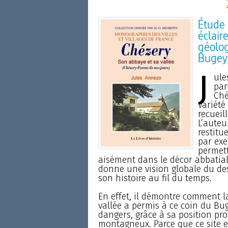
Étude 
éclair
géolog
Bugey
J
ule
par
Ché
variété
recueil
L’auteu
restitue
par exe
permett
aisément dans le décor abbatial,
donne une vision globale du de
son histoire au fil du temps.
En effet, il démontre comment l
vallée a permis à ce coin du Bu
dangers, grâce à sa position pro
montagneux. Parce que ce site es