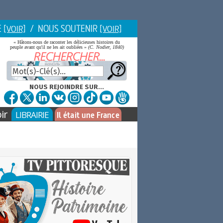
E
/ NOUS SOUTENIR
[VOIR]
[VOIR]
« Hâtons-nous de raconter les délicieuses histoires du
peuple avant qu'il ne les ait oubliées »
(C. Nodier, 1840)
NOUS REJOINDRE SUR...
ir
LIBRAIRIE
Il était une France