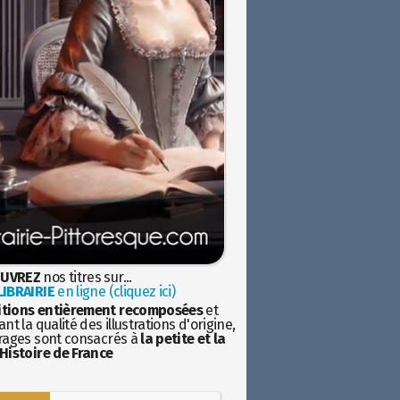
UVREZ
nos titres sur...
IBRAIRIE
en ligne (cliquez ici)
itions entièrement recomposées
et
nt la qualité des illustrations d'origine,
rages sont consacrés à
la petite et la
Histoire de France