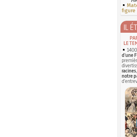
Mate
figure
IL É
PA
LE TE
1400 
d'une F
premièr
divertis
racines
notre p
d'entrev