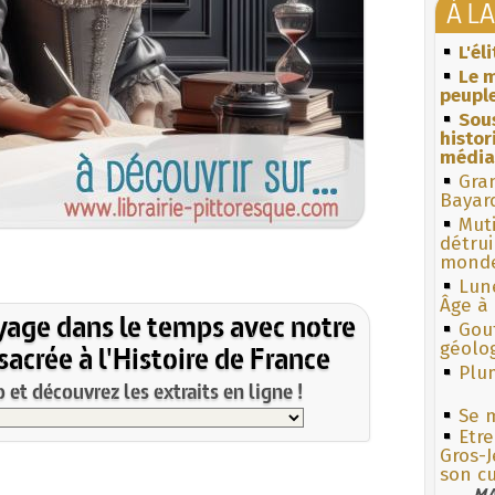
À L
L'él
Le m
peuple
Sous
histo
média
Gra
Bayar
Muti
détrui
monde
Lun
Âge à 
yage dans le temps avec notre
Gouf
géolo
acrée à l'Histoire de France
Plum
et découvrez les extraits en ligne !
Se m
Etr
Gros-J
son c
MA