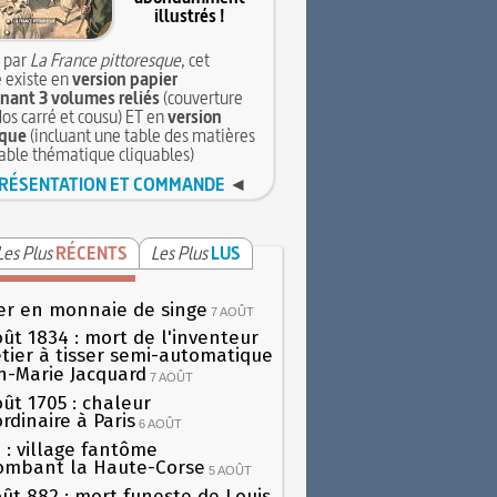
illustrés !
 par
La France pittoresque
, cet
 existe en
version papier
ant 3 volumes reliés
(couverture
dos carré et cousu) ET en
version
que
(incluant une table des matières
table thématique cliquables)
RÉSENTATION ET COMMANDE
◄
Les Plus
RÉCENTS
Les Plus
LUS
er en monnaie de singe
7 AOÛT
oût 1834 : mort de l'inventeur
tier à tisser semi-automatique
h-Marie Jacquard
7 AOÛT
oût 1705 : chaleur
rdinaire à Paris
6 AOÛT
 : village fantôme
ombant la Haute-Corse
5 AOÛT
oût 882 : mort funeste de Louis