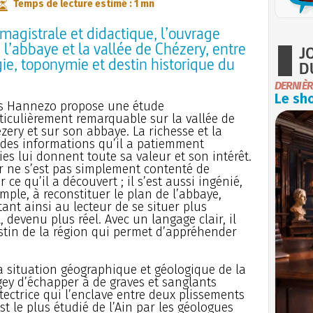
Temps de lecture estimé : 1 mn
magistrale et didactique, l’ouvrage
e l’abbaye et la vallée de Chézery, entre
J
ie, toponymie et destin historique du
D
DERNIÈR
Le sho
s Hannezo propose une étude
ticulièrement remarquable sur la vallée de
zery et sur son abbaye. La richesse et la
 des informations qu’il a patiemment
lies lui donnent toute sa valeur et son intérêt.
r ne s’est pas simplement contenté de
r ce qu’il a découvert ; il s’est aussi ingénié,
mple, à reconstituer le plan de l’abbaye,
ant ainsi au lecteur de se situer plus
 devenu plus réel. Avec un langage clair, il
stin de la région qui permet d’appréhender
a situation géographique et géologique de la
gey d’échapper à de graves et sanglants
tectrice qui l’enclave entre deux plissements
t le plus étudié de l’Ain par les géologues