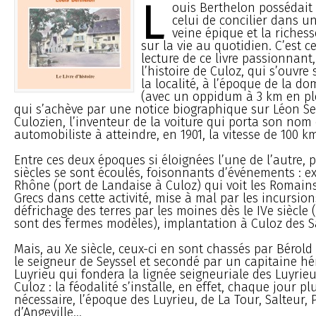
L
ouis Berthelon possédait 
celui de concilier dans u
veine épique et la riches
sur la vie au quotidien. C’est c
lecture de ce livre passionnant
l’histoire de Culoz, qui s’ouvre
la localité, à l’époque de la d
(avec un oppidum à 3 km en pl
qui s’achève par une notice biographique sur Léon Se
Culozien, l’inventeur de la voiture qui porta son nom 
automobiliste à atteindre, en 1901, la vitesse de 100 k
Entre ces deux époques si éloignées l’une de l’autre, p
siècles se sont écoulés, foisonnants d’événements : e
Rhône (port de Landaise à Culoz) qui voit les Romains
Grecs dans cette activité, mise à mal par les incursio
défrichage des terres par les moines dès le IVe siècle 
sont des fermes modèles), implantation à Culoz des Sa
Mais, au Xe siècle, ceux-ci en sont chassés par Bérold
le seigneur de Seyssel et secondé par un capitaine 
Luyrieu qui fondera la lignée seigneuriale des Luyrieu
Culoz : la féodalité s’installe, en effet, chaque jour pl
nécessaire, l’époque des Luyrieu, de La Tour, Salteur, 
d’Angeville...