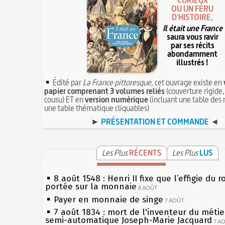
CURIEUX
OU UN FÉRU
D'HISTOIRE,
Il était une France
saura vous ravir
par ses récits
abondamment
illustrés !
Édité par
La France pittoresque
, cet ouvrage existe en
papier comprenant 3 volumes reliés
(couverture rigide,
cousu) ET en
version numérique
(incluant une table des 
une table thématique cliquables)
►
PRÉSENTATION ET COMMANDE
◄
Les Plus
RÉCENTS
Les Plus
LUS
8 août 1548 : Henri II fixe que l’effigie du r
portée sur la monnaie
8 AOÛT
Payer en monnaie de singe
7 AOÛT
7 août 1834 : mort de l'inventeur du métier
semi-automatique Joseph-Marie Jacquard
7 A