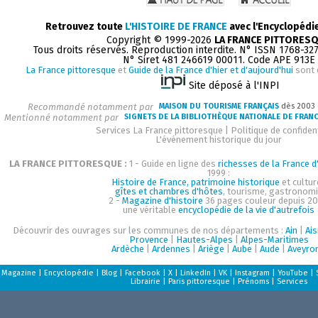
Retrouvez toute
L'HISTOIRE DE FRANCE
avec l'Encyclopédi
Copyright © 1999-2026
LA FRANCE PITTORES
Tous droits réservés. Reproduction interdite. N° ISSN 1768-32
N° Siret 481 246619 00011. Code APE 913E
La France pittoresque
et
Guide de la France d'hier et d'aujourd'hui
sont 
Site déposé à l'INPI
Recommandé notamment par
MAISON DU TOURISME FRANÇAIS
dès 2003
Mentionné notamment par
SIGNETS DE LA BIBLIOTHÈQUE NATIONALE DE FRAN
Services La France pittoresque
|
Politique de confident
L'événement historique du jour
LA FRANCE PITTORESQUE :
1 - Guide en ligne des
richesses de la France d'
1999 :
Histoire de France, patrimoine historique
et cultur
gîtes et chambres d'hôtes
, tourisme, gastronom
2 -
Magazine d'histoire
36 pages couleur depuis 20
une véritable
encyclopédie de la vie d'autrefois
Découvrir des ouvrages sur les communes de nos départements :
Ain
|
Ai
Provence
|
Hautes-Alpes
|
Alpes-Maritimes
Ardèche
|
Ardennes
|
Ariège
|
Aube
|
Aude
|
Aveyro
Magazine
|
Encyclopédie
|
Blog
|
Facebook
|
X
|
LinkedIn
|
VK
|
Instagram
|
YouTube
|
Librairie
|
Paris pittoresque
|
Prénoms
|
Services