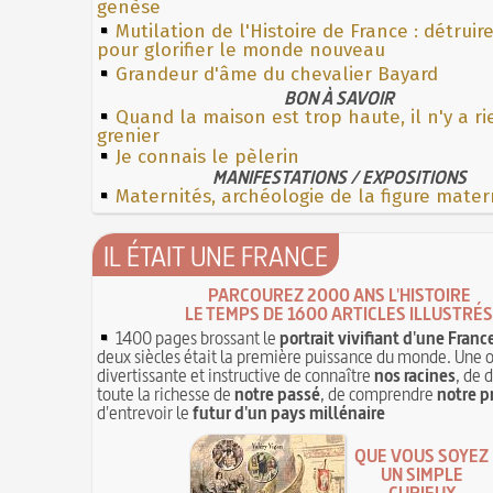
genèse
Mutilation de l'Histoire de France : détruir
pour glorifier le monde nouveau
Grandeur d'âme du chevalier Bayard
BON À SAVOIR
Quand la maison est trop haute, il n'y a r
grenier
Je connais le pèlerin
MANIFESTATIONS / EXPOSITIONS
Maternités, archéologie de la figure mater
IL ÉTAIT UNE FRANCE
PARCOUREZ 2000 ANS L'HISTOIRE
LE TEMPS DE 1600 ARTICLES ILLUSTRÉS
1400 pages brossant le
portrait vivifiant d'une Franc
deux siècles était la première puissance du monde. Une 
divertissante et instructive de connaître
nos racines
, de 
toute la richesse de
notre passé
, de comprendre
notre p
d'entrevoir le
futur d'un pays millénaire
QUE VOUS SOYEZ
UN SIMPLE