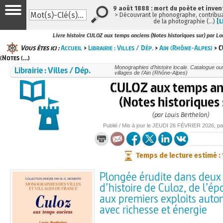
9 août 1888 : mort du poète et inven
> Découvrant le phonographe, contribuan
de la photographie (…)
[L
Livre histoire CULOZ aux temps anciens (Notes historiques sur) par Lo
Vous êtes ici :
Accueil
>
Librairie : Villes / Dép.
>
Ain (Rhône-Alpes)
> C
(Notes (…)
Librairie : Villes / Dép.
Monographies d’histoire locale. Catalogue ouvr
villages de l’Ain (Rhône-Alpes)
CULOZ aux temps an
(Notes historiques 
(par Louis Berthelon)
Publié / Mis à jour le
JEUDI
26 FÉVRIER 2026
, p
Temps de lecture estimé :
Plongée érudite dans deux 
d’histoire de Culoz, de l’é
aux premiers exploits auto
avec richesse et énergie