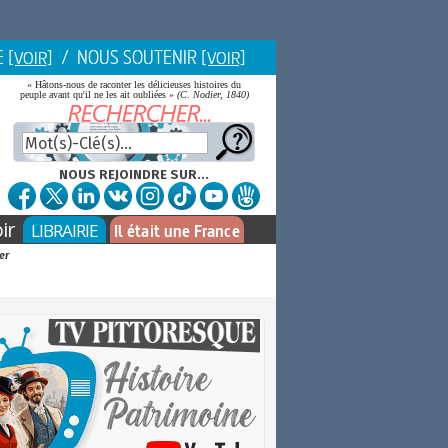
E
/ NOUS SOUTENIR
[VOIR]
[VOIR]
« Hâtons-nous de raconter les délicieuses histoires du
peuple avant qu'il ne les ait oubliées »
(C. Nodier, 1840)
NOUS REJOINDRE SUR...
ir
LIBRAIRIE
Il était une France
er