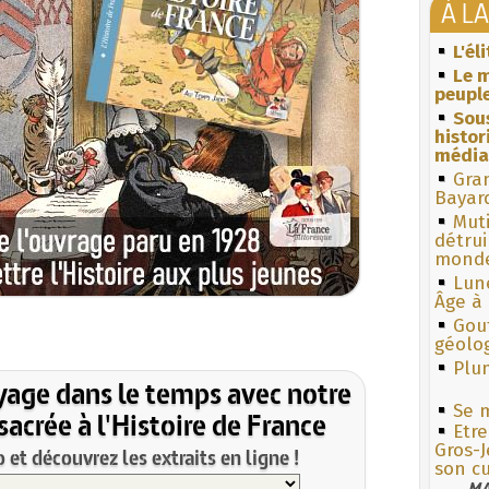
À L
L'él
Le m
peuple
Sous
histo
média
Gra
Bayar
Muti
détrui
monde
Lun
Âge à 
Gouf
géolo
Plum
yage dans le temps avec notre
Se m
acrée à l'Histoire de France
Etr
Gros-J
et découvrez les extraits en ligne !
son c
MA