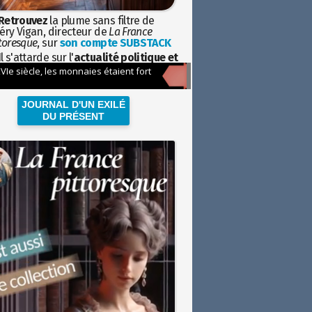
Retrouvez
la plume sans filtre de
éry Vigan, directeur de
La France
toresque
, sur
son compte SUBSTACK
l s'attarde sur l'
actualité politique et
ciétale
avec la hauteur de vue de
istoire
JOURNAL D'UN EXILÉ
DU PRÉSENT