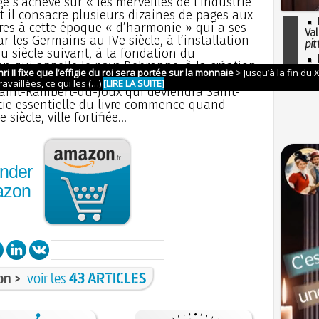
 s’achève sur « les merveilles de l’industrie
et il consacre plusieurs dizaines de pages aux
es à cette époque « d’harmonie » qui a ses
Val
r les Germains au IVe siècle, à l’installation
pit
u siècle suivant, à la fondation du
I
en qui appelle le pays Bebronne, à la création
so
lus prospère, au fil du temps, malgré les faits
l'H
Saint-Rambert-du-Joux qui deviendra Saint-
tie essentielle du livre commence quand
iècle, ville fortifiée...
nder
azon
on >
voir les
43 ARTICLES