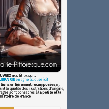
UVREZ
nos titres sur...
IBRAIRIE
en ligne (cliquez ici)
itions entièrement recomposées
et
nt la qualité des illustrations d'origine,
rages sont consacrés à
la petite et la
Histoire de France