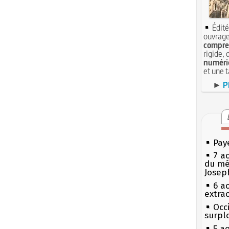
Édité
ouvrage
compren
rigide, 
numéri
et une 
►
P
Pay
7 a
du mé
Josep
6 a
extrao
Occi
surpl
5 a