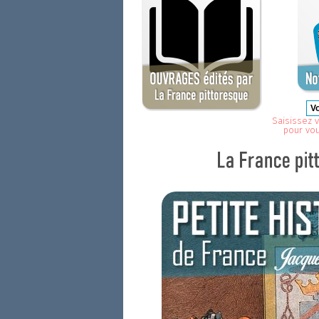
Saisissez v
pour vo