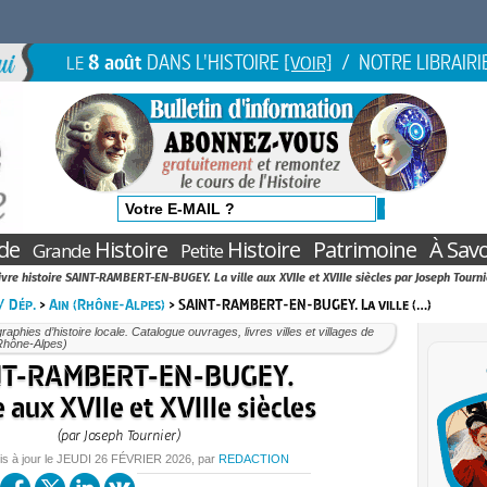
8 août
DANS L'HISTOIRE
/ NOTRE LIBRAIRI
LE
[VOIR]
de
Histoire
Histoire
Patrimoine
À Savo
Grande
Petite
ivre histoire SAINT-RAMBERT-EN-BUGEY. La ville aux XVIIe et XVIIIe siècles par Joseph Tourni
 / Dép.
>
Ain (Rhône-Alpes)
> SAINT-RAMBERT-EN-BUGEY. La ville (…)
aphies d’histoire locale. Catalogue ouvrages, livres villes et villages de
(Rhône-Alpes)
NT-RAMBERT-EN-BUGEY.
e aux XVIIe et XVIIIe siècles
(par Joseph Tournier)
is à jour le
JEUDI
26 FÉVRIER 2026
, par
REDACTION