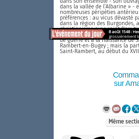
dans son ensemble - son ouvrage
dans la vallée de l’Albarine » - 
nombreuses péripéties antérieur
préférences : au vicus dévasté pa
dans la région des Burgondes, a
christianisme avec saint Domiti
de l’abbaye qui sera de plus en p
de guerre et à la naissance de 
Rambert-en-Bugey ; mais la par
Saint-Rambert, au début du XVIIe s
Comma
sur Am
Même secti