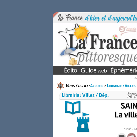
Édito
Guide
Éphéméri
web
L
Vous êtes ici :
Accueil
>
Librairie : Villes
Librairie : Villes / Dép.
Monogr
l’Ain 
SAI
La vill
Publié / M