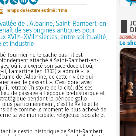
Temps de lecture estimé : 1 mn
J
 vallée de l’Albarine, Saint-Rambert-en-
D
enaît de ses origines antiques pour
ux XVIIᵉ–XVIIIᵉ siècles, entre spiritualité,
DERNIÈR
e et industrie
Le sho
bé Tournier ne le cache pas : il est
ofondément attaché à Saint-Rambert-en-
gey, où il a exercé son sacerdoce et où,
t-il, Lamartine (en 1803) a admiré « la
cume de l’Albarine, de cette rivière qui
uer avec le passant ». C’est donc avec
’il retrace l’histoire de la cité, dès ses
(lieu de passage à l’époque préhistorique et
tratégique pendant la période gallo-
plus particulièrement, c’est le XVIIe et le
 considère comme le moment le plus achevé de
rne la vie municipale, religieuse, sociale et
utant le destin historique de Saint-Rambert