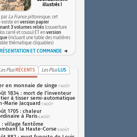
illustrés !
 par
La France pittoresque
, cet
 existe en
version papier
ant 3 volumes reliés
(couverture
dos carré et cousu) ET en
version
que
(incluant une table des matières
table thématique cliquables)
RÉSENTATION ET COMMANDE
◄
Les Plus
RÉCENTS
Les Plus
LUS
er en monnaie de singe
7 AOÛT
oût 1834 : mort de l'inventeur
tier à tisser semi-automatique
h-Marie Jacquard
7 AOÛT
oût 1705 : chaleur
rdinaire à Paris
6 AOÛT
 : village fantôme
ombant la Haute-Corse
5 AOÛT
oût 882 : mort funeste de Louis