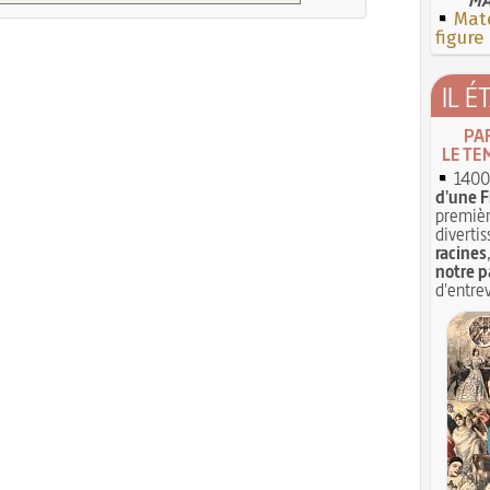
Mate
figure
IL É
PA
LE TE
1400 
d'une F
premièr
divertis
racines
notre p
d'entrev