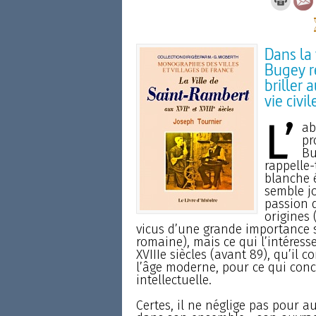
Dans la
Bugey r
briller a
vie civil
L’
ab
pr
Bu
rappelle-
blanche é
semble jo
passion qu
origines 
vicus d’une grande importance s
romaine), mais ce qui l’intéresse 
XVIIIe siècles (avant 89), qu’il
l’âge moderne, pour ce qui conce
intellectuelle.
Certes, il ne néglige pas pour a