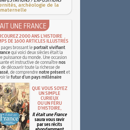
rnités, archéologie de la
 maternelle
TAIT UNE FRANCE
RCOUREZ 2000 ANS L'HISTOIRE
MPS DE 1600 ARTICLES ILLUSTRÉS
pages brossant le
portrait vivifiant
rance
qui voici deux siècles était la
e puissance du monde. Une occasion
sante et instructive de connaître
nos
, de découvrir toute la richesse de
assé
, de comprendre
notre présent
et
oir le
futur d'un pays millénaire
QUE VOUS SOYEZ
UN SIMPLE
CURIEUX
OU UN FÉRU
D'HISTOIRE,
Il était une France
saura vous ravir
par ses récits
abondamment