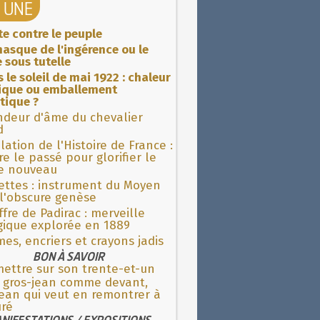
A UNE
ite contre le peuple
asque de l'ingérence ou le
 sous tutelle
 le soleil de mai 1922 : chaleur
rique ou emballement
tique ?
ndeur d'âme du chevalier
d
lation de l'Histoire de France :
re le passé pour glorifier le
 nouveau
ettes : instrument du Moyen
l'obscure genèse
fre de Padirac : merveille
gique explorée en 1889
es, encriers et crayons jadis
BON À SAVOIR
ettre sur son trente-et-un
e gros-jean comme devant,
ean qui veut en remontrer à
uré
NIFESTATIONS / EXPOSITIONS