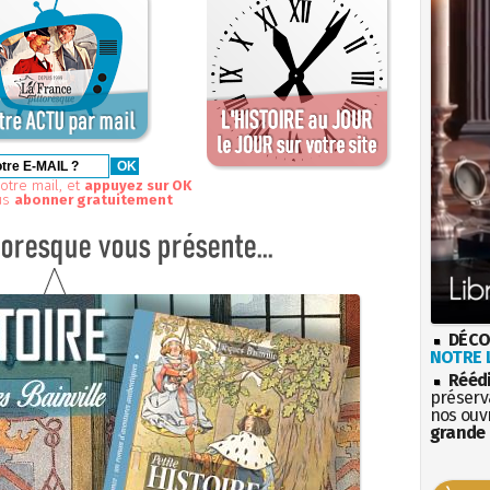
otre mail, et
appuyez sur OK
us
abonner gratuitement
DÉCO
NOTRE L
Rééd
préserva
nos ouv
grande 