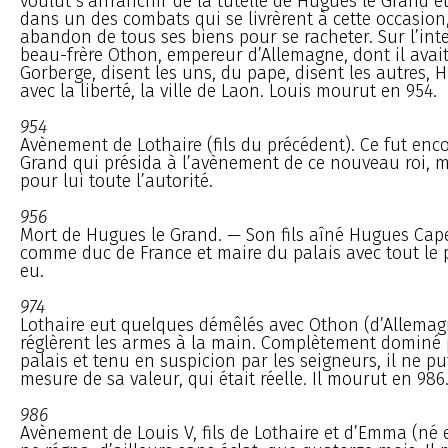
voulut s’affranchir de la tutelle de Hugues le Grand et
dans un des combats qui se livrèrent à cette occasion, 
abandon de tous ses biens pour se racheter. Sur l’int
beau-frère Othon, empereur d’Allemagne, dont il avai
Gorberge, disent les uns, du pape, disent les autres, H
avec la liberté, la ville de Laon. Louis mourut en 954.
954
Avènement de Lothaire (fils du précédent). Ce fut enc
Grand qui présida à l’avènement de ce nouveau roi, 
pour lui toute l’autorité.
956
Mort de Hugues le Grand. — Son fils aîné Hugues Cape
comme duc de France et maire du palais avec tout le p
eu.
974
Lothaire eut quelques démêlés avec Othon (d’Allemagn
réglèrent les armes à la main. Complètement dominé 
palais et tenu en suspicion par les seigneurs, il ne p
mesure de sa valeur, qui était réelle. Il mourut en 986
986
Avènement de Louis V, fils de Lothaire et d’Emma (né 