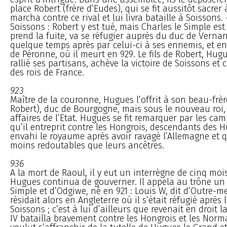
place Robert (frère d’Eudes), qui se fit aussitôt sacrer 
marcha contre ce rival et lui livra bataille à Soissons.
Soissons : Robert y est tué, mais Charles le Simple est
prend la fuite, va se réfugier auprès du duc de Vernand
quelque temps après par celui-ci à ses ennemis, et 
de Péronne, où il meurt en 929. Le fils de Robert, Hug
rallié ses partisans, achève la victoire de Soissons et
des rois de France.
923
Maître de la couronne, Hugues l’offrit à son beau-frè
Robert), duc de Bourgogne, mais sous le nouveau roi, i
affaires de l’Etat. Hugues se fit remarquer par les c
qu’il entreprit contre les Hongrois, descendants des H
envahi le royaume après avoir ravagé l’Allemagne et q
moins redoutables que leurs ancêtres.
936
A la mort de Raoul, il y eut un interrègne de cinq moi
Hugues continua de gouverner. Il appela au trône un f
Simple et d’Odgiwe, né en 921 : Louis W, dit d’Outre-me
résidait alors en Angleterre où il s’était réfugié après 
Soissons ; c’est à lui d’ailleurs que revenait en droit 
IV batailla bravement contre les Hongrois et les Norm