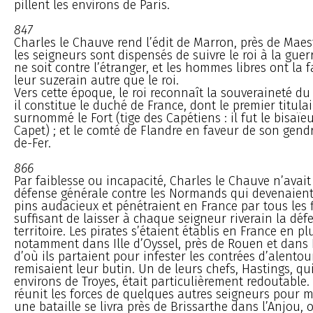
pillent les environs de Paris.
847
Charles le Chauve rend l’édit de Marron, près de Maest
les seigneurs sont dispensés de suivre le roi à la gue
ne soit contre l’étranger, et les hommes libres ont la f
leur suzerain autre que le roi.
Vers cette époque, le roi reconnaît la souveraineté du
il constitue le duché de France, dont le premier titulai
surnommé le Fort (tige des Capétiens : il fut le bisaï
Capet) ; et le comté de Flandre en faveur de son gen
de-Fer.
866
Par faiblesse ou incapacité, Charles le Chauve n’avai
défense générale contre les Normands qui devenaient
pins audacieux et pénétraient en France par tous les f
suffisant de laisser à chaque seigneur riverain la déf
territoire. Les pirates s’étaient établis en France en pl
notamment dans Ille d’Oyssel, près de Rouen et dans 
d’où ils partaient pour infester les contrées d’alentour
remisaient leur butin. Un de leurs chefs, Hastings, qui
environs de Troyes, était particulièrement redoutable. 
réunit les forces de quelques autres seigneurs pour ma
une bataille se livra près de Brissarthe dans l’Anjou, 