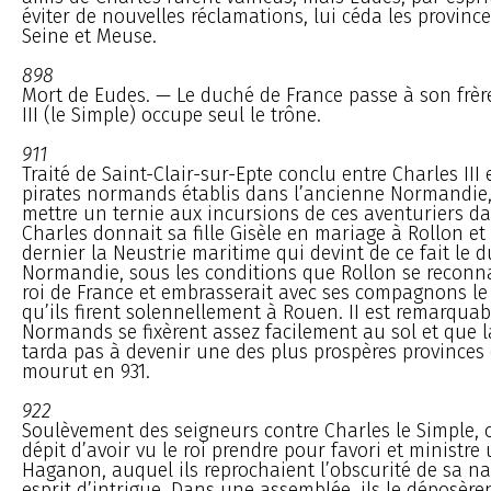
éviter de nouvelles réclamations, lui céda les province
Seine et Meuse.
898
Mort de Eudes. — Le duché de France passe à son frèr
III (le Simple) occupe seul le trône.
911
Traité de Saint-Clair-sur-Epte conclu entre Charles III 
pirates normands établis dans l’ancienne Normandie,
mettre un ternie aux incursions de ces aventuriers da
Charles donnait sa fille Gisèle en mariage à Rollon e
dernier la Neustrie maritime qui devint de ce fait le 
Normandie, sous les conditions que Rollon se reconna
roi de France et embrasserait avec ses compagnons le 
qu’ils firent solennellement à Rouen. II est remarquab
Normands se fixèrent assez facilement au sol et que
tarda pas à devenir une des plus prospères provinces 
mourut en 931.
922
Soulèvement des seigneurs contre Charles le Simple, 
dépit d’avoir vu le roi prendre pour favori et ministre
Haganon, auquel ils reprochaient l’obscurité de sa na
esprit d’intrigue. Dans une assemblée, ils le déposèren