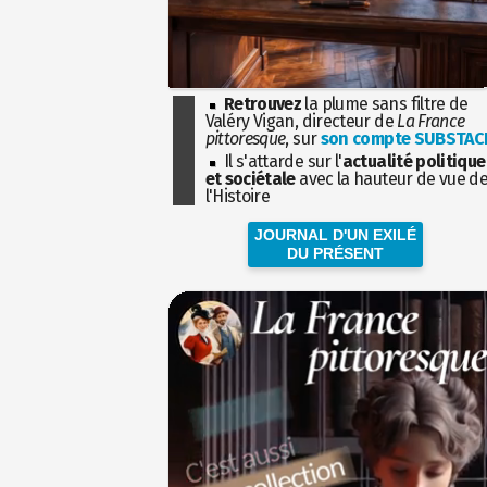
Retrouvez
la plume sans filtre de
Valéry Vigan, directeur de
La France
pittoresque
, sur
son compte SUBSTAC
Il s'attarde sur l'
actualité politique
et sociétale
avec la hauteur de vue d
l'Histoire
JOURNAL D'UN EXILÉ
DU PRÉSENT