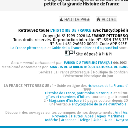
petite et la grande Histoire de France
Retrouvez toute
L'HISTOIRE DE FRANCE
avec l'Encyclopédi
Copyright © 1999-2026
LA FRANCE PITTORES
Tous droits réservés. Reproduction interdite. N° ISSN 1768-32
N° Siret 481 246619 00011. Code APE 913E
La France pittoresque
et
Guide de la France d'hier et d'aujourd'hui
sont 
Site déposé à l'INPI
Recommandé notamment par
MAISON DU TOURISME FRANÇAIS
dès 2003
Mentionné notamment par
SIGNETS DE LA BIBLIOTHÈQUE NATIONALE DE FRAN
Services La France pittoresque
|
Politique de confident
L'événement historique du jour
LA FRANCE PITTORESQUE :
1 - Guide en ligne des
richesses de la France d'
1999 :
Histoire de France, patrimoine historique
et cultur
gîtes et chambres d'hôtes
, tourisme, gastronom
2 -
Magazine d'histoire
36 pages couleur depuis 20
une véritable
encyclopédie de la vie d'autrefois
Découvrir des ouvrages sur les communes de nos départements :
Ain
|
Ai
Provence
|
Hautes-Alpes
|
Alpes-Maritimes
Ardèche
|
Ardennes
|
Ariège
|
Aube
|
Aude
|
Aveyro