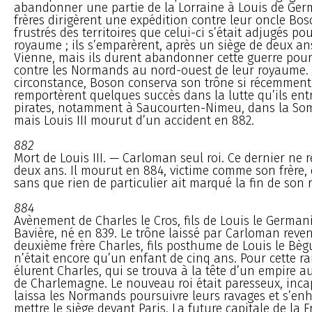
abandonner une partie de la Lorraine à Louis de Ger
frères dirigèrent une expédition contre leur oncle Bos
frustrés des territoires que celui-ci s’était adjugés pou
royaume ; ils s’emparèrent, après un siège de deux ans
Vienne, mais ils durent abandonner cette guerre pour
contre les Normands au nord-ouest de leur royaume. 
circonstance, Boson conserva son trône si récemment é
remportèrent quelques succès dans la lutte qu’ils entr
pirates, notamment à Saucourten-Nimeu, dans la Som
mais Louis III mourut d’un accident en 882.
882
Mort de Louis III. — Carloman seul roi. Ce dernier ne 
deux ans. Il mourut en 884, victime comme son frère, 
sans que rien de particulier ait marqué la fin de son 
884
Avènement de Charles le Cros, fils de Louis le Germa
Bavière, né en 839. Le trône laissé par Carloman reve
deuxième frère Charles, fils posthume de Louis le Bègu
n’était encore qu’un enfant de cinq ans. Pour cette ra
élurent Charles, qui se trouva à la tête d’un empire a
de Charlemagne. Le nouveau roi était paresseux, incap
laissa les Normands poursuivre leurs ravages et s’enh
mettre le siège devant Paris. La future capitale de la F