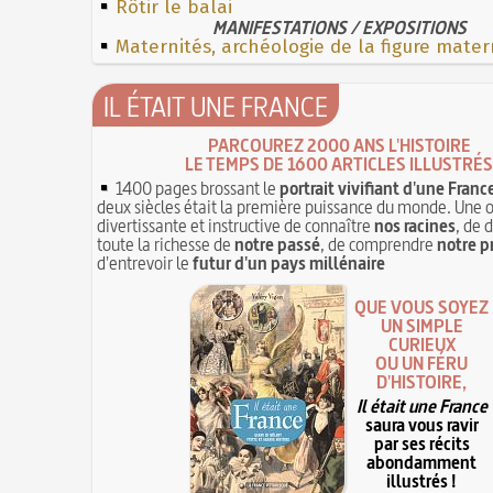
Rôtir le balai
MANIFESTATIONS / EXPOSITIONS
Maternités, archéologie de la figure mater
IL ÉTAIT UNE FRANCE
PARCOUREZ 2000 ANS L'HISTOIRE
LE TEMPS DE 1600 ARTICLES ILLUSTRÉS
1400 pages brossant le
portrait vivifiant d'une Franc
deux siècles était la première puissance du monde. Une 
divertissante et instructive de connaître
nos racines
, de 
toute la richesse de
notre passé
, de comprendre
notre p
d'entrevoir le
futur d'un pays millénaire
QUE VOUS SOYEZ
UN SIMPLE
CURIEUX
OU UN FÉRU
D'HISTOIRE,
Il était une France
saura vous ravir
par ses récits
abondamment
illustrés !