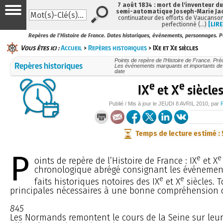
7 août 1834 : mort de l'inventeur du
semi-automatique Joseph-Marie Ja
continuateur des efforts de Vaucanson
perfectionné (…)
[LIRE
Repères de l'Histoire de France. Dates historiques, événements, personnages. Pé
Vous êtes ici :
Accueil
>
Repères historiques
> IXe et Xe siècles
Points de repère de l’Histoire de France. Pr
Repères historiques
Les événements marquants et importants de n
date
e
e
IX
et X
siècle
Publié / Mis à jour le
JEUDI
8 AVRIL 2010
, par
Temps de lecture estimé :
P
e
e
oints de repère de l’Histoire de France : IX
et X
chronologique abrégé consignant les événemen
e
e
faits historiques notoires des IX
et X
siècles. T
principales nécessaires à une bonne compréhension de
845
Les Normands remontent le cours de la Seine sur leur