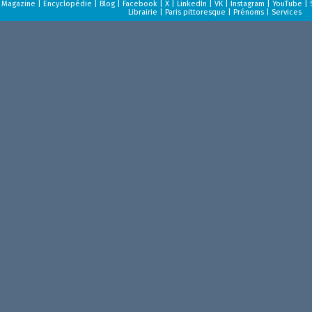
Magazine
|
Encyclopédie
|
Blog
|
Facebook
|
X
|
LinkedIn
|
VK
|
Instagram
|
YouTube
|
Librairie
|
Paris pittoresque
|
Prénoms
|
Services