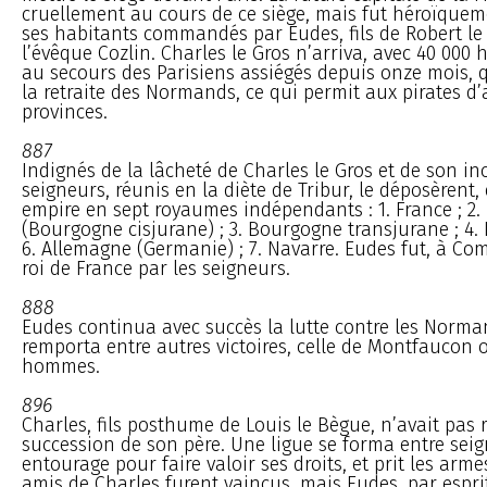
cruellement au cours de ce siège, mais fut héroïque
ses habitants commandés par Eudes, fils de Robert le 
l’évêque Cozlin. Charles le Gros n’arriva, avec 40 00
au secours des Parisiens assiégés depuis onze mois, 
la retraite des Normands, ce qui permit aux pirates d’a
provinces.
887
Indignés de la lâcheté de Charles le Gros et de son inc
seigneurs, réunis en la diète de Tribur, le déposèrent,
empire en sept royaumes indépendants : 1. France ; 2.
(Bourgogne cisjurane) ; 3. Bourgogne transjurane ; 4. It
6. Allemagne (Germanie) ; 7. Navarre. Eudes fut, à C
roi de France par les seigneurs.
888
Eudes continua avec succès la lutte contre les Norman
remporta entre autres victoires, celle de Montfaucon o
hommes.
896
Charles, fils posthume de Louis le Bègue, n’avait pas 
succession de son père. Une ligue se forma entre sei
entourage pour faire valoir ses droits, et prit les arm
amis de Charles furent vaincus, mais Eudes, par esprit