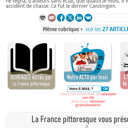
ne régna, d’ailleurs sans éclat, que quatorze mois. Il
accident de chasse. Ce fut le dernier Carolingien.
Même rubrique >
voir les
27 ARTICL
Saisissez votre mail, et
appuyez
sur OK
pour vous
abonner
gratuitement