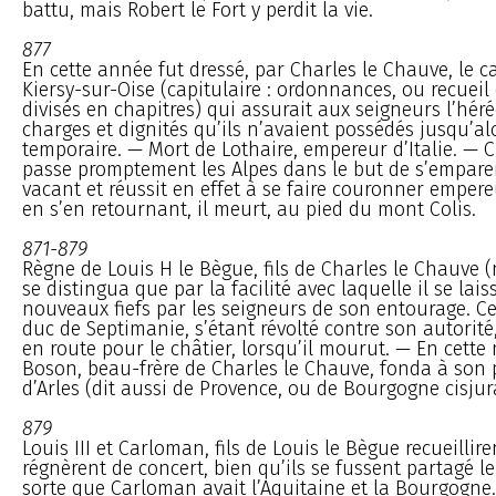
battu, mais Robert le Fort y perdit la vie.
877
En cette année fut dressé, par Charles le Chauve, le c
Kiersy-sur-Oise (capitulaire : ordonnances, ou recuei
divisés en chapitres) qui assurait aux seigneurs l’héréd
charges et dignités qu’ils n’avaient possédés jusqu’alor
temporaire. — Mort de Lothaire, empereur d’Italie. — 
passe promptement les Alpes dans le but de s’empare
vacant et réussit en effet à se faire couronner emper
en s’en retournant, il meurt, au pied du mont Colis.
871-879
Règne de Louis H le Bègue, fils de Charles le Chauve (
se distingua que par la facilité avec laquelle il se lai
nouveaux fiefs par les seigneurs de son entourage. 
duc de Septimanie, s’étant révolté contre son autorité, 
en route pour le châtier, lorsqu’il mourut. — En cett
Boson, beau-frère de Charles le Chauve, fonda à son 
d’Arles (dit aussi de Provence, ou de Bourgogne cisjur
879
Louis III et Carloman, fils de Louis le Bègue recueillir
régnèrent de concert, bien qu’ils se fussent partagé l
sorte que Carloman avait l’Aquitaine et la Bourgogne.