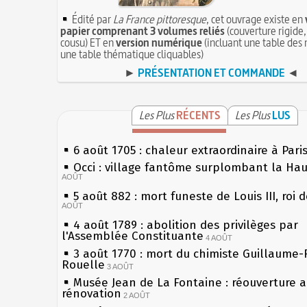
Édité par
La France pittoresque
, cet ouvrage existe en
papier comprenant 3 volumes reliés
(couverture rigide,
cousu) ET en
version numérique
(incluant une table des 
une table thématique cliquables)
►
PRÉSENTATION ET COMMANDE
◄
Les Plus
RÉCENTS
Les Plus
LUS
6 août 1705 : chaleur extraordinaire à Pari
Occi : village fantôme surplombant la Ha
AOÛT
5 août 882 : mort funeste de Louis III, roi 
AOÛT
4 août 1789 : abolition des privilèges par
l'Assemblée Constituante
4 AOÛT
3 août 1770 : mort du chimiste Guillaume-
Rouelle
3 AOÛT
Musée Jean de La Fontaine : réouverture 
rénovation
2 AOÛT