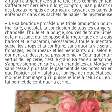
à ruban d’argent fixée sur la tête ; des commis en tab
s’affairaient derrière un long comptoir, manipulant d
des bocaux remplis de pruneaux, cassant des pains de
enfermant dans des sachets de papier de mystérieuse
« De sa boutique procède une triple production pour 
thé, café, chocolat, la conclusion de tous les dangers r
chandelle, l’huile et la bougie, sources de toute lumière
et la muscade, qui composent la rhétorique de la cuisin
haricot et le macaroni, nécessaires à toute alimentati
sucre, les sirops et la confiture, sans quoi la vie serai
fromages, les pruneaux et les mendiants, qui, selon Br
donnent au dessert sa physionomie. » Celui qui énum
vertus de l’épicerie, c’est le grand Balzac en personne
s’approvisionne en café et en chandelles au
Mortier d
sans cesse à plus tard le paiement de ses notes arriérée
que l’épicier est « l’alpha et l’oméga de notre état socia
moindre hommage qu’il puisse rendre à celui qui, en lu
lui permet de continuer à écrire...