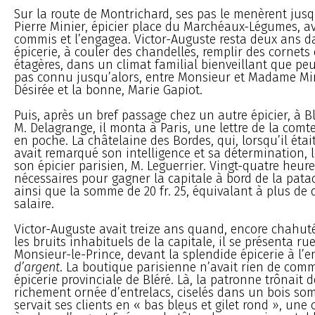
Sur la route de Montrichard, ses pas le menèrent jusq
Pierre Minier, épicier place du Marchéaux-Légumes, a
commis et l’engagea. Victor-Auguste resta deux ans da
épicerie, à couler des chandelles, remplir des cornets 
étagères, dans un climat familial bienveillant que peut
pas connu jusqu’alors, entre Monsieur et Madame Minie
Désirée et la bonne, Marie Gapiot.
Puis, après un bref passage chez un autre épicier, à Bl
M. Delagrange, il monta à Paris, une lettre de la comt
en poche. La châtelaine des Bordes, qui, lorsqu’il étai
avait remarqué son intelligence et sa détermination
son épicier parisien, M. Leguerrier. Vingt-quatre heure
nécessaires pour gagner la capitale à bord de la pata
ainsi que la somme de 20 fr. 25, équivalant à plus de
salaire.
Victor-Auguste avait treize ans quand, encore chahuté
les bruits inhabituels de la capitale, il se présenta ru
Monsieur-le-Prince, devant la splendide épicerie à l’
d’argent
. La boutique parisienne n’avait rien de comm
épicerie provinciale de Bléré. Là, la patronne trônait 
richement ornée d’entrelacs, ciselés dans un bois som
servait ses clients en « bas bleus et gilet rond », une