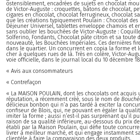
ostensiblement, encadrées de sujets en chocolat moulé
de Victor-Auguste : croquettes, bâtons de chocolat, pet
cigares en chocolat, chocolat ferrugineux, chocolat sa
que les créations typiquement Poulain : Chocolat des I
Déjeuner Universel, tablettes enveloppe chamois et e
sans oublier les bouchées de Victor-Auguste : Coquilles
Solferino, Fondants, Chocolat pâte citron et sa toute 
nouveauté, les Bouchées Impériales. Ces dernières fir
dans le quartier. Un concurrent en copia la forme et 
cher à quelques rues de là. Très en colère, Victor-Aug
voie officielle, dans le journal local du 10 décembre 18
« Avis aux consommateurs
« Contrefaçon
« La MAISON POULAIN, dont les chocolats ont acquis u
réputation, a récemment créé, sous le nom de
Bouché
délicieux bonbon qui n’a pas tardé à exciter la concu
confiseur de Blois, qui, ne pouvant en égaler la qualit
imiter la forme ; aussi n’est-il pas surprenant qu’il pui
raison de sa qualité inférieure, au-dessous du prix de 5
établi par la Maison Poulain, qui défie toute concurre
livrer à meilleur marché, et qui engage instamment 
clientèle à faire la comparaison des deux produits.