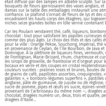
était diffusé par des lampes en albâtre sculpté. Sur la
bouquets de fleurs garnissaient des vases anglais, et 
damas sur la table des emballages instaurait une at
confiance. Le plafond s’ornait de fleurs de lys et des
encadraient les hauts corps des étagères, qui logeaie
niches seize grandes boîtes en tôle vernie contenant l
Car les Poulain vendaient thé, café, liqueurs, bonbons
chocolat : tout pour satisfaire les papilles curieuses 
comme des plus âgés. Le choix des thés et des cafés é
pour la ville : Orange Pekoe, Souchong, Impérial, thé v
en provenance de Ceylan, de l’île Bourbon, de Java et 
Domingue. À la pléthore de liqueurs fines, vermouth, 
de Frontignan, Marie-Brizard, rhum, chartreuse et cu
les sirops de groseille, de framboise et d’orgeat pour 
bocaux en verre et des coupes en cristal resplendissai
couleurs sucrées : pralines roses et brunes, boules 
de grains de café, papillotes assorties, croquignoles, «
galantes », « bonbons-légumes superfins », pastilles
anglaise, pâte de guimauve, de jujube ou de réglisse, 
sucre de pomme, pipes et œufs en sucre, épines-vinet
provenant de l’arbrisseau du même nom —, dragées 
chocolat, dragées numéro un, deux, trois et quatre, pe
dragées d’Italie...