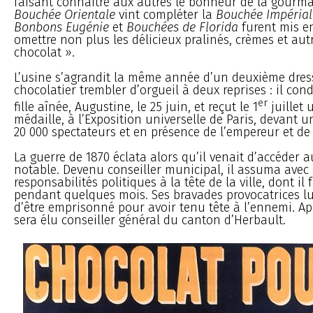
faisant connaître aux autres le bonheur de la gourm
Bouchée Orientale
vint compléter la
Bouchée Impérial
Bonbons Eugénie
et
Bouchées de Florida
furent mis en
omettre non plus les délicieux pralinés, crèmes et au
chocolat ».
L’usine s’agrandit la même année d’un deuxième dressa
chocolatier trembler d’orgueil à deux reprises : il cond
er
fille aînée, Augustine, le 25 juin, et reçut le 1
juillet 
médaille, à l’Exposition universelle de Paris, devant 
20 000 spectateurs et en présence de l’empereur et de 
La guerre de 1870 éclata alors qu’il venait d’accéder a
notable. Devenu conseiller municipal, il assuma avec
responsabilités politiques à la tête de la ville, dont il 
pendant quelques mois. Ses bravades provocatrices l
d’être emprisonné pour avoir tenu tête à l’ennemi. Aprè
sera élu conseiller général du canton d’Herbault.