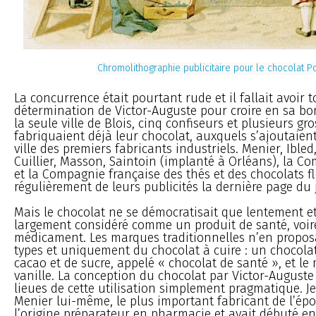
Chromolithographie publicitaire pour le chocolat P
La concurrence était pourtant rude et il fallait avoir t
détermination de Victor-Auguste pour croire en sa b
la seule ville de Blois, cinq confiseurs et plusieurs gro
fabriquaient déjà leur chocolat, auxquels s’ajoutaien
ville des premiers fabricants industriels. Menier, Ibled,
Cuillier, Masson, Saintoin (implanté à Orléans), la C
et la Compagnie française des thés et des chocolats f
régulièrement de leurs publicités la dernière page du 
Mais le chocolat ne se démocratisait que lentement et
largement considéré comme un produit de santé, vo
médicament. Les marques traditionnelles n’en propos
types et uniquement du chocolat à cuire : un chocola
cacao et de sucre, appelé « chocolat de santé », et l
vanille. La conception du chocolat par Victor-Auguste 
lieues de cette utilisation simplement pragmatique. 
Menier lui-même, le plus important fabricant de l’épo
l’origine préparateur en pharmacie et avait débuté e