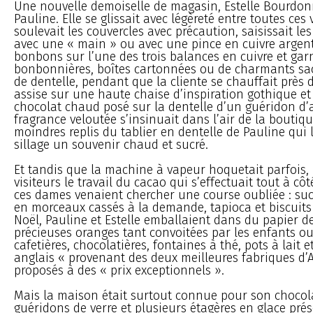
Une nouvelle demoiselle de magasin, Estelle Bourdon
Pauline. Elle se glissait avec légèreté entre toutes ces 
soulevait les couvercles avec précaution, saisissait les
avec une « main » ou avec une pince en cuivre argenté
bonbons sur l’une des trois balances en cuivre et garn
bonbonnières, boîtes cartonnées ou de charmants sac
de dentelle, pendant que la cliente se chauffait près 
assise sur une haute chaise d’inspiration gothique et 
chocolat chaud posé sur la dentelle d’un guéridon d’
fragrance veloutée s’insinuait dans l’air de la boutiqu
moindres replis du tablier en dentelle de Pauline qui 
sillage un souvenir chaud et sucré.
Et tandis que la machine à vapeur hoquetait parfois,
visiteurs le travail du cacao qui s’effectuait tout à cô
ces dames venaient chercher une course oubliée : su
en morceaux cassés à la demande, tapioca et biscuits
Noël, Pauline et Estelle emballaient dans du papier de
précieuses oranges tant convoitées par les enfants ou 
cafetières, chocolatières, fontaines à thé, pots à lait 
anglais « provenant des deux meilleures fabriques d’A
proposés à des « prix exceptionnels ».
Mais la maison était surtout connue pour son chocol
guéridons de verre et plusieurs étagères en glace pré