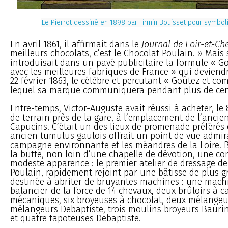
Le Pierrot dessiné en 1898 par Firmin Bouisset pour symbol
En avril 1861, il affirmait dans le
Journal de Loir-et-Ch
meilleurs chocolats, c’est le Chocolat Poulain. » Mais 
introduisait dans un pavé publicitaire la formule « G
avec les meilleures fabriques de France » qui deviendr
22 février 1863, le célèbre et percutant « Goûtez et co
lequel sa marque communiquera pendant plus de cen
Entre-temps, Victor-Auguste avait réussi à acheter, le 
de terrain près de la gare, à l’emplacement de l’ancie
Capucins. C’était un des lieux de promenade préférés 
ancien tumulus gaulois offrait un point de vue admirab
campagne environnante et les méandres de la Loire. B
la butte, non loin d’une chapelle de dévotion, une co
modeste apparence : le premier atelier de dressage de
Poulain, rapidement rejoint par une bâtisse de plus 
destinée à abriter de bruyantes machines : une mach
balancier de la force de 14 chevaux, deux brûloirs à ca
mécaniques, six broyeuses à chocolat, deux mélange
mélangeurs Debaptiste, trois moulins broyeurs Bauri
et quatre tapoteuses Debaptiste.