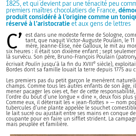
1825, et qui devient par une ténacité peu com
premiers maîtres chocolatiers de France,
démoc
produit considéré à l’origine comme un toni
réservé à l’aristocratie
et aux gens de lettres
C’
est dans une modeste ferme de Sologne, comme
tant, que naquit Victor-Auguste Poulain, le 11 
mère, Jeanne-Élise, née Galloux, le mit au m
six heures : il était son dixième enfant ; sept seuleme
là survécu. Son père, Bruno-François Poulain (patron
e
écrivait
Poulin
jusqu’à la fin du XVIII
siècle), exploita
Bordes dont sa famille louait la terre depuis 1775 au c
Les premiers pas du petit garçon le menèrent naturel
champs. Comme tous les autres enfants de son âge, il
mener pacager les oies et, fier de cette responsabilité,
l’ordre du bout d’une longue « dine », deux fois plus 
Comme eux, il déterrait les « jean-flottes » — nom p
tubercules d’une plante appelée le souchet comestib
le lait sucré ou ajustait entre ses mains en conque d
coupante pour en faire un sifflet strident. La campag
mais peuplée et familière.