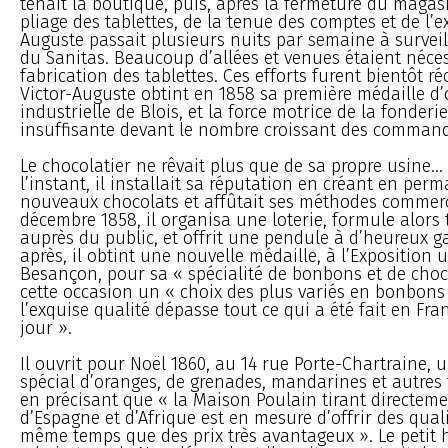
tenait la boutique, puis, après la fermeture du magas
pliage des tablettes, de la tenue des comptes et de l’e
Auguste passait plusieurs nuits par semaine à surveil
du Sanitas. Beaucoup d’allées et venues étaient néces
fabrication des tablettes. Ces efforts furent bientôt r
Victor-Auguste obtint en 1858 sa première médaille d’o
industrielle de Blois, et la force motrice de la fonderi
insuffisante devant le nombre croissant des command
Le chocolatier ne rêvait plus que de sa propre usine..
l’instant, il installait sa réputation en créant en pe
nouveaux chocolats et affûtait ses méthodes commerc
décembre 1858, il organisa une loterie, formule alors 
auprès du public, et offrit une pendule à d’heureux 
après, il obtint une nouvelle médaille, à l’Exposition 
Besançon, pour sa « spécialité de bonbons et de choco
cette occasion un « choix des plus variés en bonbon
l’exquise qualité dépasse tout ce qui a été fait en Fra
jour ».
Il ouvrit pour Noël 1860, au 14 rue Porte-Chartraine,
spécial d’oranges, de grenades, mandarines et autres f
en précisant que « la Maison Poulain tirant directemen
d’Espagne et d’Afrique est en mesure d’offrir des qual
même temps que des prix très avantageux ». Le petit