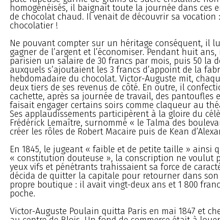
homogénéisés, il baignait toute la journée dans ces 
de chocolat chaud. Il venait de découvrir sa vocation : 
chocolatier !
Ne pouvant compter sur un héritage conséquent, il lui 
gagner de l’argent et l’économiser. Pendant huit ans, il
parisien un salaire de 30 francs par mois, puis 50 la 
auxquels s’ajoutaient les 3 francs d’appoint de la fab
hebdomadaire du chocolat. Victor-Auguste mit, chaqu
deux tiers de ses revenus de côté. En outre, il confect
cachette, après sa journée de travail, des pantoufles e
faisait engager certains soirs comme claqueur au thé
Ses applaudissements participèrent à la gloire du cé
Frédérick Lemaître, surnommé « le Talma des boulevards
créer les rôles de Robert Macaire puis de Kean d’Ale
En 1845, le jugeant « faible et de petite taille » ainsi 
« constitution douteuse », la conscription ne voulut p
yeux vifs et pénétrants trahissaient sa force de caractè
décida de quitter la capitale pour retourner dans son 
propre boutique : il avait vingt-deux ans et 1 800 fra
poche.
Victor-Auguste Poulain quitta Paris en mai 1847 et c
au centre de Blois. Un fond de commerce était à loue