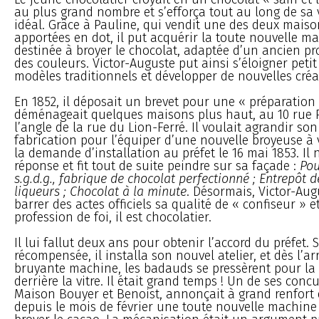
au plus grand nombre et s’efforça tout au long de sa v
idéal. Grâce à Pauline, qui vendit une des deux maison
apportées en dot, il put acquérir la toute nouvelle
destinée à broyer le chocolat, adaptée d’un ancien p
des couleurs. Victor-Auguste put ainsi s’éloigner petit
modèles traditionnels et développer de nouvelles créa
En 1852, il déposait un brevet pour une « préparation
déménageait quelques maisons plus haut, au 10 rue P
l’angle de la rue du Lion-Ferré. Il voulait agrandir son
fabrication pour l’équiper d’une nouvelle broyeuse à v
la demande d’installation au préfet le 16 mai 1853. Il 
réponse et fit tout de suite peindre sur sa façade :
Pou
s.g.d.g., fabrique de chocolat perfectionné ; Entrepôt de
liqueurs ; Chocolat à la minute
. Désormais, Victor-Aug
barrer des actes officiels sa qualité de « confiseur » e
profession de foi, il est chocolatier.
Il lui fallut deux ans pour obtenir l’accord du préfet. 
récompensée, il installa son nouvel atelier, et dès l’ar
bruyante machine, les badauds se pressèrent pour la 
derrière la vitre. Il était grand temps ! Un de ses concu
Maison Bouyer et Benoist, annonçait à grand renfort 
depuis le mois de février une toute nouvelle machin