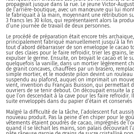
propageait jusque dans la rue. Le jeune Victor-Auguste
de l’arrière-boutique, avec un manœuvre qui lui mont
le fabriquait à la main, moyennant une rétribution 
3 francs les 30 kilos, qui représentaient alors la pro
d’une journée de travail de deux personnes.
Le procédé de préparation était encore très archaïque,
principalement fabriqué manuellement jusqu’à la fin du
tout d’abord débarrasser de son enveloppe le cacao tor
sur des claies pour le faire refroidir, trier les grains, 
expulser le germe. Ensuite, on broyait le cacao et le su
quelquefois la vanille, dans un mortier légèrement c
de granit concaves, chauffées par un brasero, remplac
simple mortier, et le modeste pilon devint un rouleau
suspendu au plafond, auquel on imprimait un mouve
vient, invention du Français Buisson, qui permettait
ouvriers de se tenir debout. On découpait ensuite la 
que l’on descendait à la cave pour les faire refroidir. I
suite enveloppés dans du papier d’étain et conservés 
Malgré la difficulté de la tâche, l’adolescent fut aussi
nouveau produit. Pas la peine d’en chiper pour le goût
vêtements étaient poudrés de cacao, imprégnés de l’od
quand il se léchait les mains, son palais découvrait 
pâte râpeuse garnie de grains de sucre cristallisé no