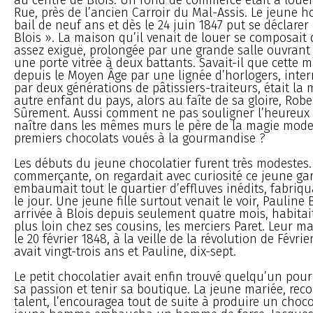
Rue, près de l’ancien Carroir du Mal-Assis. Le jeune
bail de neuf ans et dès le 24 juin 1847 put se déclarer
Blois ». La maison qu’il venait de louer se composait
assez exiguë, prolongée par une grande salle ouvrant
une porte vitrée à deux battants. Savait-il que cette 
depuis le Moyen Âge par une lignée d’horlogers, int
par deux générations de pâtissiers-traiteurs, était la
autre enfant du pays, alors au faîte de sa gloire, Rob
Sûrement. Aussi comment ne pas souligner l’heureux 
naître dans les mêmes murs le père de la magie mode
premiers chocolats voués à la gourmandise ?
Les débuts du jeune chocolatier furent très modestes.
commerçante, on regardait avec curiosité ce jeune g
embaumait tout le quartier d’effluves inédits, fabriqua
le jour. Une jeune fille surtout venait le voir, Pauline
arrivée à Blois depuis seulement quatre mois, habita
plus loin chez ses cousins, les merciers Paret. Leur ma
le 20 février 1848, à la veille de la révolution de Févri
avait vingt-trois ans et Pauline, dix-sept.
Le petit chocolatier avait enfin trouvé quelqu’un pour
sa passion et tenir sa boutique. La jeune mariée, rec
talent, l’encouragea tout de suite à produire un choc