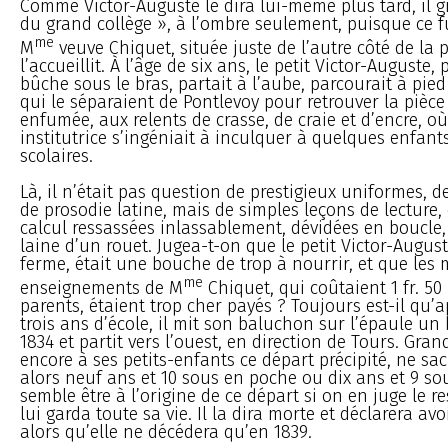
Comme Victor-Auguste le dira lui-même plus tard, il g
du grand collège », à l’ombre seulement, puisque ce fu
me
M
veuve Chiquet, située juste de l’autre côté de la p
l’accueillit. À l’âge de six ans, le petit Victor-Auguste, 
bûche sous le bras, partait à l’aube, parcourait à pied
qui le séparaient de Pontlevoy pour retrouver la pièce
enfumée, aux relents de crasse, de craie et d’encre, où
institutrice s’ingéniait à inculquer à quelques enfant
scolaires.
Là, il n’était pas question de prestigieux uniformes, d
de prosodie latine, mais de simples leçons de lecture, 
calcul ressassées inlassablement, dévidées en boucle,
laine d’un rouet. Jugea-t-on que le petit Victor-Auguste
ferme, était une bouche de trop à nourrir, et que les 
me
enseignements de M
Chiquet, qui coûtaient 1 fr. 50
parents, étaient trop cher payés ? Toujours est-il qu’
trois ans d’école, il mit son baluchon sur l’épaule u
1834 et partit vers l’ouest, en direction de Tours. Grand
encore à ses petits-enfants ce départ précipité, ne sac
alors neuf ans et 10 sous en poche ou dix ans et 9 sou
semble être à l’origine de ce départ si on en juge le r
lui garda toute sa vie. Il la dira morte et déclarera avo
alors qu’elle ne décédera qu’en 1839.