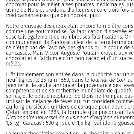
chocolat pour le mêler à ses poudres médicinales. Jus
usine de Noisiel produira d’ailleurs encore trois fois 
médicamenteuses que de chocolat pur.
Notre breuvage des dieux était encore loin d’être con
comme une gourmandise. Sa fabrication dispersée et 
suscitait également de nombreuses falsifications. On 
communément de l’ardoise pilée, de la terre brune ou
ce n’était pas de l’avoine, des glands ou la coque de 
concassés. Mais Victor-Auguste Poulain croyait aux ve
chocolat et à l’alchimie d’un bon cacao et d’un sucre
mêlés.
Il fit timidement son entrée dans la publicité par un 
neuf lignes, le 25 juin 1850, dans le
Journal de Loir-et
premier et le seul à annoncer la provenance des fèves
compétence et de sa recherche immédiate de qualité. S
serrés, et le petit chocolatier de Blois ne trompait pas s
utilisait le mélange de fèves qui fut considéré comme 
au long du siècle : un tiers de caraque pour deux tie
C’était encore, en 1885, la formule que préconisait Fa
Dictionnaire universel de cuisine et d’hygiène alimenta
1,5 kg ; Caracas : 500 g ; sucre :1,5 kg ; vanille : 3 gouss
Le jeune chocolatier croyait en un chocolat « sain et l