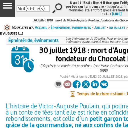
8 août 1548 : Henri II fixe que l’eff
portée sur la monnaie
> Jusqu’à la fin
monnaies étaient fort grossièrement tr
les (…)
[LIRE]
30 juillet 1918 : mort de Victor-Auguste Poulain, fondateur du Choco
Vous êtes ici :
Accueil
>
Éphéméride, événements
>
Juillet
>
30 juillet
>
d'Auguste (…)
Éphéméride, événements
Les événements du 30 juillet. Pour un jour 
événement ayant marqué notre Histoire. Cale
30 juillet 1918 : mort d’Aug
fondateur du Chocolat
(D’après « La magie du chocolat » (par Marie-Christine e
1998)
Publié / Mis à jour le
JEUDI
30 JUILLET 2026
, pa
Temps de lecture estimé : 
L’histoire de Victor-Auguste Poulain, qui pourr
à un conte de fées tant elle est riche en coïnci
rebondissements, est celle d’un
petit garçon t
grâce de la gourmandise, né aux confins de l