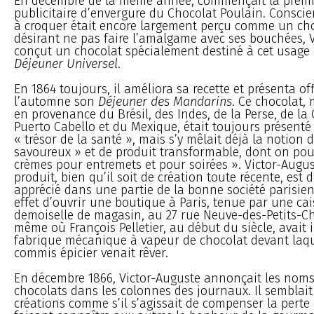
En décembre de la même année, commençait la prem
publicitaire d’envergure du Chocolat Poulain. Conscie
à croquer était encore largement perçu comme un choc
désirant ne pas faire l’amalgame avec ses bouchées, 
conçut un chocolat spécialement destiné à cet usage
Déjeuner Universel
.
En 1864 toujours, il améliora sa recette et présenta of
l’automne son
Déjeuner des Mandarins
. Ce chocolat,
en provenance du Brésil, des Indes, de la Perse, de la
Puerto Cabello et du Mexique, était toujours présen
« trésor de la santé », mais s’y mêlait déjà la notion 
savoureux » et de produit transformable, dont on pouv
crèmes pour entremets et pour soirées ». Victor-August
produit, bien qu’il soit de création toute récente, est 
apprécié dans une partie de la bonne société parisienn
effet d’ouvrir une boutique à Paris, tenue par une cai
demoiselle de magasin, au 27 rue Neuve-des-Petits-C
même où François Pelletier, au début du siècle, avait i
fabrique mécanique à vapeur de chocolat devant laqu
commis épicier venait rêver.
En décembre 1866, Victor-Auguste annonçait les nom
chocolats dans les colonnes des journaux. Il semblait
créations comme s’il s’agissait de compenser la perte