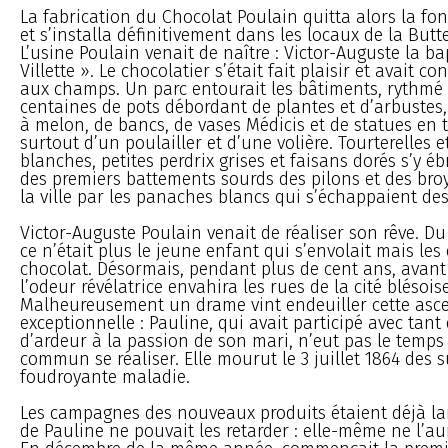
La fabrication du Chocolat Poulain quitta alors la fo
et s’installa définitivement dans les locaux de la But
L’usine Poulain venait de naître : Victor-Auguste la ba
Villette ». Le chocolatier s’était fait plaisir et avait c
aux champs. Un parc entourait les bâtiments, rythmé 
centaines de pots débordant de plantes et d’arbustes
à melon, de bancs, de vases Médicis et de statues en te
surtout d’un poulailler et d’une volière. Tourterelles 
blanches, petites perdrix grises et faisans dorés s’y é
des premiers battements sourds des pilons et des bro
la ville par les panaches blancs qui s’échappaient de
Victor-Auguste Poulain venait de réaliser son rêve. Du
ce n’était plus le jeune enfant qui s’envolait mais les
chocolat. Désormais, pendant plus de cent ans, avan
l’odeur révélatrice envahira les rues de la cité blésoise
Malheureusement un drame vint endeuiller cette asc
exceptionnelle : Pauline, qui avait participé avec tant
d’ardeur à la passion de son mari, n’eut pas le temps 
commun se réaliser. Elle mourut le 3 juillet 1864 des 
foudroyante maladie.
Les campagnes des nouveaux produits étaient déjà la
de Pauline ne pouvait les retarder : elle-même ne l’au