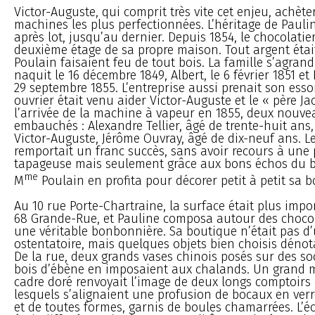
Victor-Auguste, qui comprit très vite cet enjeu, achèt
machines les plus perfectionnées. L’héritage de Pauli
après lot, jusqu’au dernier. Depuis 1854, le chocolatier
deuxième étage de sa propre maison. Tout argent était
Poulain faisaient feu de tout bois. La famille s’agrand
naquit le 16 décembre 1849, Albert, le 6 février 1851 et
29 septembre 1855. L’entreprise aussi prenait son esso
ouvrier était venu aider Victor-Auguste et le « père Ja
l’arrivée de la machine à vapeur en 1855, deux nouve
embauchés : Alexandre Tellier, âgé de trente-huit ans
Victor-Auguste, Jérôme Ouvray, âgé de dix-neuf ans. L
remportait un franc succès, sans avoir recours à une 
tapageuse mais seulement grâce aux bons échos du bo
me
M
Poulain en profita pour décorer petit à petit sa b
Au 10 rue Porte-Chartraine, la surface était plus imp
68 Grande-Rue, et Pauline composa autour des choco
une véritable bonbonnière. Sa boutique n’était pas d
ostentatoire, mais quelques objets bien choisis dénot
De la rue, deux grands vases chinois posés sur des so
bois d’ébène en imposaient aux chalands. Un grand m
cadre doré renvoyait l’image de deux longs comptoirs
lesquels s’alignaient une profusion de bocaux en verre
et de toutes formes, garnis de boules chamarrées. L’é