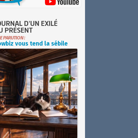
OURNAL D'UN EXILÉ
U PRÉSENT
E PARUTION :
wbiz vous tend la sébile