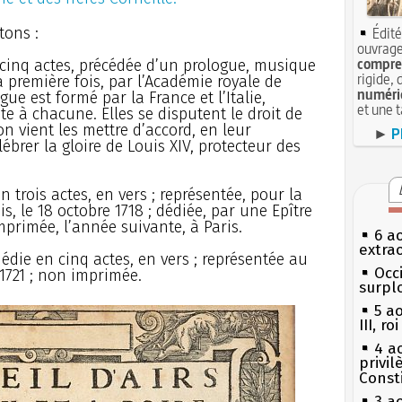
tons :
Édité
ouvrage
compren
n cinq actes, précédée d’un prologue, musique
rigide, 
a première fois, par l’Académie royale de
numéri
ue est formé par la France et l’Italie,
et une 
te à chacune. Elles se disputent le droit de
 vient les mettre d’accord, en leur
►
P
ébrer la gloire de Louis XIV, protecteur des
n trois actes, en vers ; représentée, pour la
s, le 18 octobre 1718 ; dédiée, par une Epître
mprimée, l’année suivante, à Paris.
6 a
extrao
édie en cinq actes, en vers ; représentée au
Occi
1721 ; non imprimée.
surpl
5 a
III, r
4 a
privi
Const
3 a