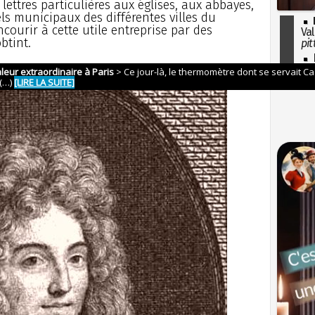
 lettres particulières aux églises, aux abbayes,
ls municipaux des différentes villes du
ourir à cette utile entreprise par des
Val
btint.
pit
I
so
l'H