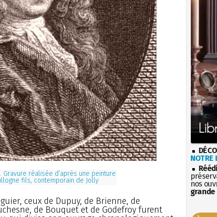
DÉCO
NOTRE L
Rééd
y. Gravure réalisée d’après une peinture
préserva
llogne fils, contemporain de Jolly
nos ouv
grande 
guier, ceux de Dupuy, de Brienne, de
Duchesne, de Bouquet et de Godefroy furent