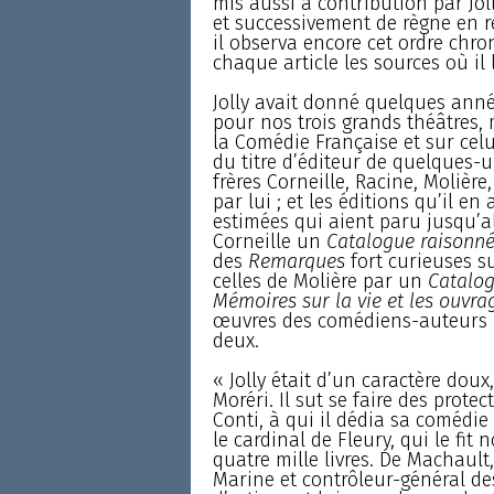
mis aussi à contribution par Jo
et successivement de règne en r
il observa encore cet ordre chro
chaque article les sources où il l
Jolly avait donné quelques année
pour nos trois grands théâtres, 
la Comédie Française et sur celu
du titre d’éditeur de quelques-
frères Corneille, Racine, Molière
par lui ; et les éditions qu’il en
estimées qui aient paru jusqu’al
Corneille un
Catalogue raisonn
des
Remarques
fort curieuses su
celles de Molière par un
Catalog
Mémoires sur la vie et les ouvra
œuvres des comédiens-auteurs Mo
deux.
« Jolly était d’un caractère dou
Moréri. Il sut se faire des prote
Conti, à qui il dédia sa comédie
le cardinal de Fleury, qui le fi
quatre mille livres. De Machault
Marine et contrôleur-général de