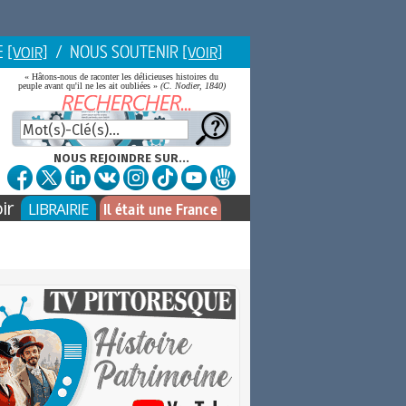
E
/ NOUS SOUTENIR
[VOIR]
[VOIR]
« Hâtons-nous de raconter les délicieuses histoires du
peuple avant qu'il ne les ait oubliées »
(C. Nodier, 1840)
NOUS REJOINDRE SUR...
ir
LIBRAIRIE
Il était une France