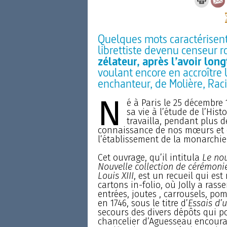
Quelques mots caractérisent
librettiste devenu censeur ro
zélateur, après l’avoir lon
voulant encore en accroître 
enchanteur, de Molière, Raci
N
é à Paris le 25 décembre 
sa vie à l’étude de l’Histo
travailla, pendant plus d
connaissance de nos mœurs et d
l’établissement de la monarchie
Cet ouvrage, qu’il intitula
Le nou
Nouvelle collection de cérémonies
Louis XIII
, est un recueil qui es
cartons in-folio, où Jolly a ras
entrées, joutes , carrousels, pom
en 1746, sous le titre d’
Essais d’
secours des divers dépôts qui p
chancelier d’Aguesseau encourag