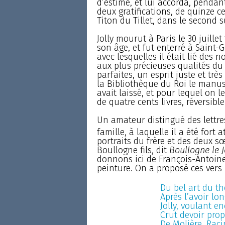
d’estime, et lui accorda, pendan
deux gratifications, de quinze 
Titon du Tillet, dans le second
Jolly mourut à Paris le 30 juill
son âge, et fut enterré à Saint-
avec lesquelles il était lié des 
aux plus précieuses qualités du 
parfaites, un esprit juste et trè
la Bibliothèque du Roi le manu
avait laissé, et pour lequel on l
de quatre cents livres, réversible
Un amateur distingué des lettres
famille, à laquelle il a été fort 
portraits du frère et des deux sœ
Boullogne fils, dit
Boullogne le 
donnons ici de François-Antoine 
peinture. On a proposé ces vers 
Du bel art du th
Après l’avoir lo
Jolly, voulant e
Crut devoir pro
De Molière, Racin