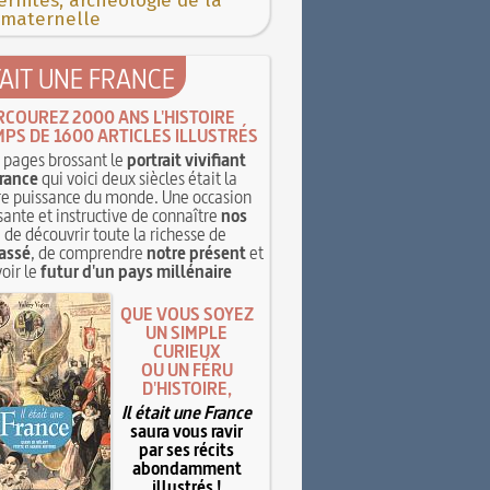
rnités, archéologie de la
 maternelle
TAIT UNE FRANCE
RCOUREZ 2000 ANS L'HISTOIRE
MPS DE 1600 ARTICLES ILLUSTRÉS
pages brossant le
portrait vivifiant
rance
qui voici deux siècles était la
e puissance du monde. Une occasion
sante et instructive de connaître
nos
, de découvrir toute la richesse de
assé
, de comprendre
notre présent
et
oir le
futur d'un pays millénaire
QUE VOUS SOYEZ
UN SIMPLE
CURIEUX
OU UN FÉRU
D'HISTOIRE,
Il était une France
saura vous ravir
par ses récits
abondamment
illustrés !