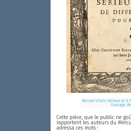
Recueil d’airs sérieux et à 
Ouvrage de 
Cette pièce, que le public ne go
rapportent les auteurs du
Mercu
adressa ces mots :