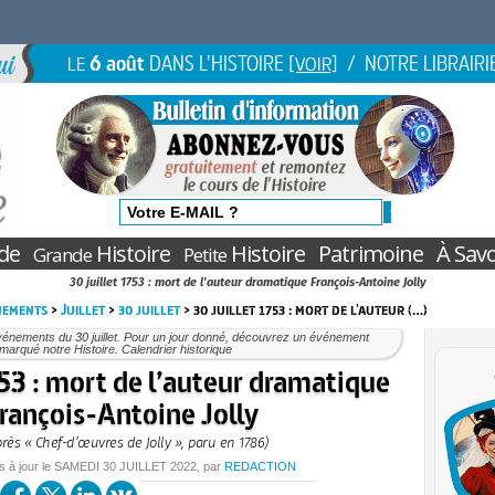
6 août
DANS L'HISTOIRE
/ NOTRE LIBRAIRI
LE
[VOIR]
de
Histoire
Histoire
Patrimoine
À Savo
Grande
Petite
30 juillet 1753 : mort de l'auteur dramatique François-Antoine Jolly
nements
>
Juillet
>
30 juillet
> 30 juillet 1753 : mort de l'auteur (…)
énements du 30 juillet. Pour un jour donné, découvrez un événement
marqué notre Histoire. Calendrier historique
753 : mort de l’auteur dramatique
rançois-Antoine Jolly
près « Chef-d’œuvres de Jolly », paru en 1786)
s à jour le
SAMEDI
30 JUILLET 2022
, par
REDACTION