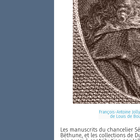
François-Antoine Joll
de Louis de Bou
Les manuscrits du chancelier Sé
Béthune, et les collections de 