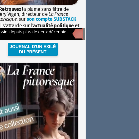
Retrouvez
la plume sans filtre de
éry Vigan, directeur de
La France
toresque
, sur
son compte SUBSTACK
l s'attarde sur l'
actualité politique et
ciétale
avec la hauteur de vue de
istoire
JOURNAL D'UN EXILÉ
DU PRÉSENT