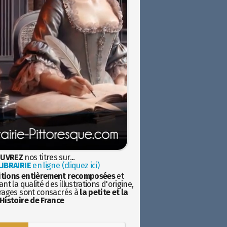
UVREZ
nos titres sur...
IBRAIRIE
en ligne (cliquez ici)
itions entièrement recomposées
et
nt la qualité des illustrations d'origine,
rages sont consacrés à
la petite et la
Histoire de France