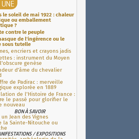
A UNE
 le soleil de mai 1922 : chaleur
rique ou emballement
tique ?
ite contre le peuple
asque de l'ingérence ou le
 sous tutelle
es, encriers et crayons jadis
ettes : instrument du Moyen
l'obscure genèse
ndeur d'âme du chevalier
d
fre de Padirac : merveille
gique explorée en 1889
lation de l'Histoire de France :
re le passé pour glorifier le
 nouveau
BON À SAVOIR
 un Jean des Vignes
e la Sainte-Nitouche ou
che
NIFESTATIONS / EXPOSITIONS