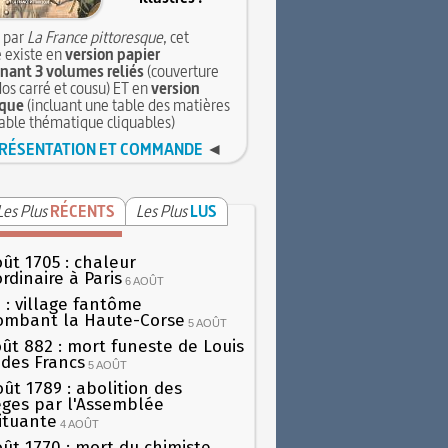
 par
La France pittoresque
, cet
 existe en
version papier
ant 3 volumes reliés
(couverture
dos carré et cousu) ET en
version
que
(incluant une table des matières
table thématique cliquables)
RÉSENTATION ET COMMANDE
◄
Les Plus
RÉCENTS
Les Plus
LUS
oût 1705 : chaleur
rdinaire à Paris
6 AOÛT
 : village fantôme
ombant la Haute-Corse
5 AOÛT
oût 882 : mort funeste de Louis
oi des Francs
5 AOÛT
oût 1789 : abolition des
lèges par l'Assemblée
ituante
4 AOÛT
oût 1770 : mort du chimiste