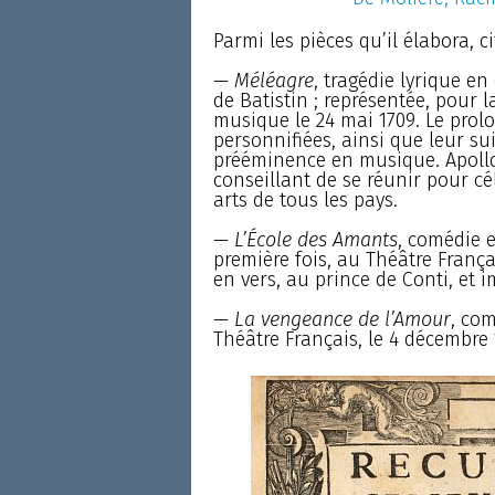
Parmi les pièces qu’il élabora, ci
—
Méléagre
, tragédie lyrique e
de Batistin ; représentée, pour l
musique le 24 mai 1709. Le prolog
personnifiées, ainsi que leur sui
prééminence en musique. Apollon
conseillant de se réunir pour cél
arts de tous les pays.
—
L’École des Amants
, comédie e
première fois, au Théâtre Françai
en vers, au prince de Conti, et i
—
La vengeance de l’Amour
, com
Théâtre Français, le 4 décembre 