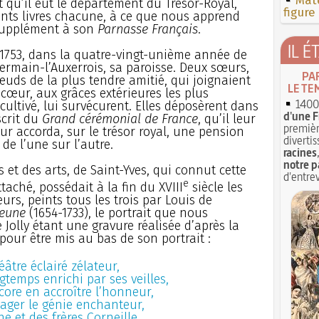
Mate
t qu’il eut le département du Trésor-Royal,
figure
cents livres chacune, à ce que nous apprend
 supplément à son
Parnasse Français
.
IL É
et 1753, dans la quatre-vingt-unième année de
Germain-l’Auxerrois, sa paroisse. Deux sœurs,
PA
nœuds de la plus tendre amitié, qui joignaient
LE TE
cœur, aux grâces extérieures les plus
1400 
s cultivé, lui survécurent. Elles déposèrent dans
d'une F
scrit du
Grand cérémonial de France
, qu’il leur
premièr
eur accorda, sur le trésor royal, une pension
divertis
 de l’une sur l’autre.
racines
notre p
 et des arts, de Saint-Yves, qui connut cette
d'entrev
e
attaché, possédait à la fin du XVIII
siècle les
urs, peints tous les trois par Louis de
Jeune
(1654-1733), le portrait que nous
Jolly étant une gravure réalisée d’après la
pour être mis au bas de son portrait :
éâtre éclairé zélateur,
ngtemps enrichi par ses veilles,
ncore en accroître l’honneur,
pager le génie enchanteur,
e et des frères Corneille.