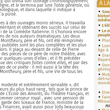
lly, qui divisa son ouvrage chronologiquement
À L
ègne, et le termina par une
Table générale
, où
nologique, et dans laquelle il indique à
Sous
’a puisé.
histo
média
s à des ouvrages moins sérieux. Il travailla
L'él
méritant et obtenant des succès sur celui de
Le m
i de la Comédie Italienne. Il s’honora encore
peuple
uns de nos auteurs dramatiques. Les deux
, Montfleury, père et fils, ont été réimprimés
Plum
 a publiées sont les plus complètes et les plus
Lun
ors. Il plaça au-devant de celle de Pierre
Âge à 
é
des pièces de ce père de notre théâtre, avec
Gra
r quelques-unes d’elles ; et il fit précéder
Bayar
ue des critiques faites contre elles
, et par des
Gouf
ges de ce poète
: il mit aussi à la tête des
géolo
ntfleury, père et fils, une
Vie
de tous les
Muti
détrui
monde
x, modeste et extrêmement serviable », dit
cteurs du plus haut rang , tels que le prince de
Etre
 de
L’École des Amants
, du Théâtre Français, et
Fair
t nommer censeur royal , avec une pension de
Mitou
, garde des Sceaux de France, ministre de la
MA
s Finances, avait aussi pour Jolly beaucoup