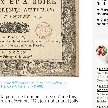
Guill
Mus
réouv
2 a
nommé
1er 
poign
Cléme
Séc
canicu
31 j
les m
27 
en fo
Ravail
30 j
Pie
Poula
mous
Poula
Qui
29 j
Tout
la pr
atten
28 j
boire de différents auteurs, pour l’année 1709
.
Fran
François-Antoine Jolly (1709)
Robes
mort 
compl
Lan
ûta point, ne fut représentée qu’une fois,
son é
27 j
re
en décembre 1721, journal auquel Jolly
Bouvin
Gaulo
l'empe
Bie