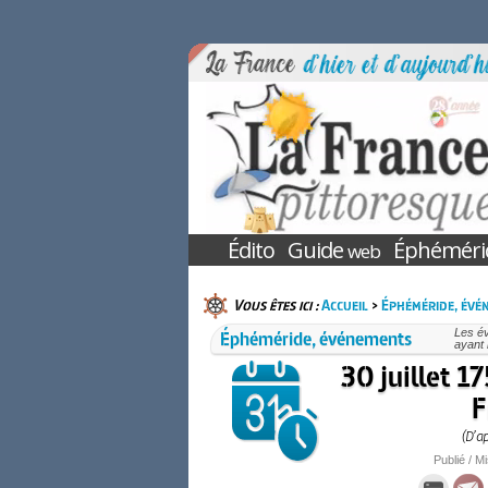
Édito
Guide
Éphéméri
web
Vous êtes ici :
Accueil
>
Éphéméride, évé
Éphéméride, événements
Les év
ayant 
30 juillet 1
F
(D’a
Publié / Mi