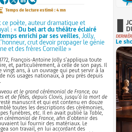
Temps de lecture estimé : 4 mn
J
 ce poète, auteur dramatique et
D
yal : «
Du bel art du théâtre éclairé
gtemps enrichi par ses veilles
, Jolly,
DERNIÈR
l’honneur, crut devoir propager le génie
Le sho
ne et des frères Corneille »
1772, François-Antoine Jolly s’appliqua toute
ire, et, particulièrement, à celle de son pays. Il
e vingt ans, à un ouvrage qui peut servir à la
e nos usages nationaux, à peu près depuis
.
veau et le grand cérémonial de France, ou
 et de fêtes, depuis Clovis, jusqu’à la mort de
t resté manuscrit et qui est contenu en douze
semblé toutes les descriptions des cérémonies,
pes funèbres, etc. Il en avait publié la
Table
,
un cérémonial de France
, afin d’obtenir des
ouvaient lui fournir des matériaux. Le
ea son travail, en lui accordant des