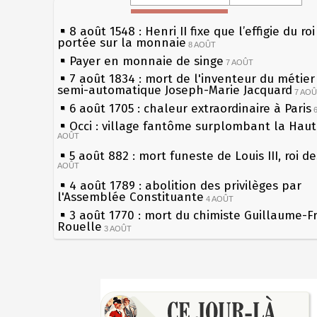
8 août 1548 : Henri II fixe que l’effigie du ro
portée sur la monnaie
8 AOÛT
Payer en monnaie de singe
7 AOÛT
7 août 1834 : mort de l'inventeur du métier 
semi-automatique Joseph-Marie Jacquard
7 AO
6 août 1705 : chaleur extraordinaire à Paris
Occi : village fantôme surplombant la Hau
AOÛT
5 août 882 : mort funeste de Louis III, roi d
AOÛT
4 août 1789 : abolition des privilèges par
l'Assemblée Constituante
4 AOÛT
3 août 1770 : mort du chimiste Guillaume-F
Rouelle
3 AOÛT
Musée Jean de La Fontaine : réouverture a
rénovation
2 AOÛT
2 août 1802 : Bonaparte est nommé consul 
Sécheresses (Grandes), étés caniculaires à 
AOÛT
les siècles
1er août 1589 : Henri III est poignardé à Sa
27 mai 1610 : supplice de François Ravaillac
par Jacques Clément, moine jacobin