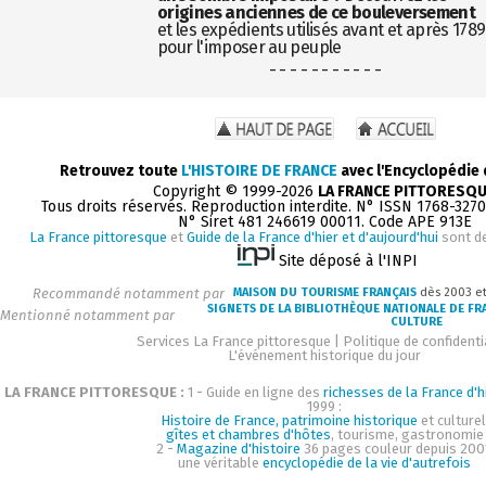
origines anciennes de ce bouleversement
et les expédients utilisés avant et après 1789
pour l'imposer au peuple
- - - - - - - - - - -
Retrouvez toute
L'HISTOIRE DE FRANCE
avec l'Encyclopédie
Copyright © 1999-2026
LA FRANCE PITTORESQ
Tous droits réservés. Reproduction interdite. N° ISSN 1768-327
N° Siret 481 246619 00011. Code APE 913E
La France pittoresque
et
Guide de la France d'hier et d'aujourd'hui
sont d
Site déposé à l'INPI
Recommandé notamment par
MAISON DU TOURISME FRANÇAIS
dès 2003 e
SIGNETS DE LA BIBLIOTHÈQUE NATIONALE DE FR
Mentionné notamment par
CULTURE
Services La France pittoresque
|
Politique de confidenti
L'événement historique du jour
LA FRANCE PITTORESQUE :
1 - Guide en ligne des
richesses de la France d'h
1999 :
Histoire de France, patrimoine historique
et culturel
gîtes et chambres d'hôtes
, tourisme, gastronomie
2 -
Magazine d'histoire
36 pages couleur depuis 200
une véritable
encyclopédie de la vie d'autrefois