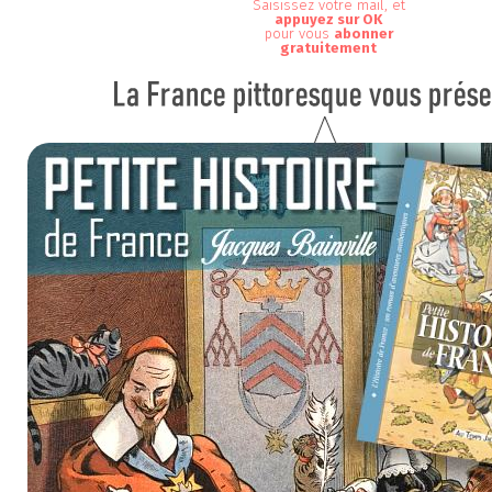
Saisissez votre mail, et
appuyez sur OK
pour vous
abonner
gratuitement