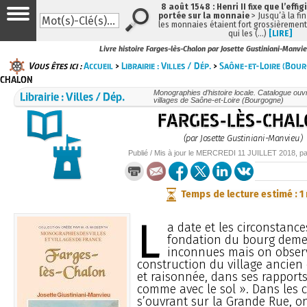
8 août 1548 : Henri II fixe que l’effig
portée sur la monnaie
> Jusqu’à la fin
les monnaies étaient fort grossièrement 
qui les (…)
[LIRE]
Livre histoire Farges-lès-Chalon par Josette Gustiniani-Manvi
Vous êtes ici :
Accueil
>
Librairie : Villes / Dép.
>
Saône-et-Loire (Bou
CHALON
Librairie : Villes / Dép.
Monographies d’histoire locale. Catalogue ouvra
villages de Saône-et-Loire (Bourgogne)
FARGES-LÈS-CHA
(par Josette Gustiniani-Manvieu)
Publié / Mis à jour le
MERCREDI
11 JUILLET 2018
, p
Temps de lecture estimé : 1
L
a date et les circonstance
fondation du bourg deme
inconnues mais on obser
construction du village ancien 
et raisonnée, dans ses rapports
comme avec le sol ». Dans les 
s’ouvrant sur la Grande Rue, on