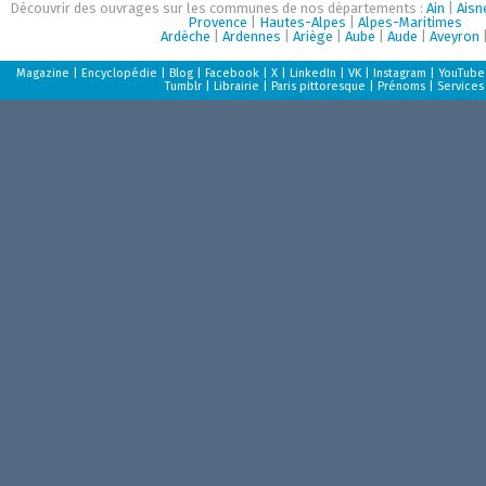
Découvrir des ouvrages sur les communes de nos départements :
Ain
|
Aisn
Provence
|
Hautes-Alpes
|
Alpes-Maritimes
Ardèche
|
Ardennes
|
Ariège
|
Aube
|
Aude
|
Aveyron
Magazine
|
Encyclopédie
|
Blog
|
Facebook
|
X
|
LinkedIn
|
VK
|
Instagram
|
YouTube
Tumblr
|
Librairie
|
Paris pittoresque
|
Prénoms
|
Services