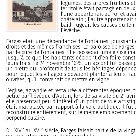
légumes, des arbres fruitiers e
territoire était partagé en deux 
l’une appartenait au roi et ava
châtelain ; l’autre appartenait 
bailli jugeait les causes du te
l’évêché.
Farges était une dépendance de Fontaines, jouissan
droits et des mêmes franchises. La paroisse de Farges 
par le curé de Fontaines. Elle possédait une église ma
jusqu’à ce que les habitants décident d’en faire const
leurs frais. Le 24 novembre 1625, un accord fut passé p
un prêtre qui profiterait de tous les héritages dépenda
pour lequel les villageois devaient planter à leurs fra
ouvrées, qu’il convenait de mettre en vigne.
L’église, agrandie et restaurée à différentes époques, f
petite par l’évêque d’Autun, lors de sa visite du 21 av
elle présentait peu d’intérêt d’un point de vue artistiq
était mal placée par rapport à la voie publique, il fut 
reconstruire entièrement, sur le même emplacement 
perpendiculaire.
e
e
Du XIV
au XVI
siècle, Farges faisait partie de la ving
qui appartenaient au domaine de la...