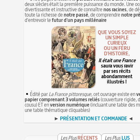
deux siècles était la première puissance du monde. Une oc
divertissante et instructive de connaître
nos racines
, de dé
toute la richesse de
notre passé
, de comprendre
notre pr
d'entrevoir le
futur d'un pays millénaire
QUE VOUS SOYEZ
UN SIMPLE
CURIEUX
OU UN FÉRU
D'HISTOIRE,
Il était une France
saura vous ravir
par ses récits
abondamment
illustrés !
Édité par
La France pittoresque
, cet ouvrage existe en
v
papier comprenant 3 volumes reliés
(couverture rigide, d
cousu) ET en
version numérique
(incluant une table des m
une table thématique cliquables)
►
PRÉSENTATION ET COMMANDE
◄
Les Plus
RÉCENTS
Les Plus
LUS