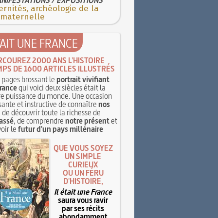
rnités, archéologie de la
 maternelle
TAIT UNE FRANCE
RCOUREZ 2000 ANS L'HISTOIRE
MPS DE 1600 ARTICLES ILLUSTRÉS
pages brossant le
portrait vivifiant
rance
qui voici deux siècles était la
e puissance du monde. Une occasion
sante et instructive de connaître
nos
, de découvrir toute la richesse de
assé
, de comprendre
notre présent
et
oir le
futur d'un pays millénaire
QUE VOUS SOYEZ
UN SIMPLE
CURIEUX
OU UN FÉRU
D'HISTOIRE,
Il était une France
saura vous ravir
par ses récits
abondamment