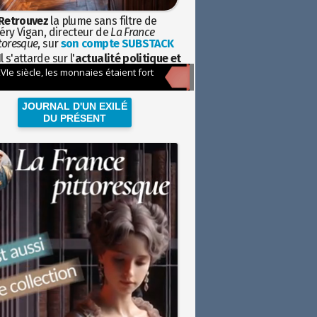
Retrouvez
la plume sans filtre de
éry Vigan, directeur de
La France
toresque
, sur
son compte SUBSTACK
l s'attarde sur l'
actualité politique et
ciétale
avec la hauteur de vue de
istoire
JOURNAL D'UN EXILÉ
DU PRÉSENT