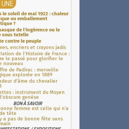
A UNE
 le soleil de mai 1922 : chaleur
rique ou emballement
tique ?
asque de l'ingérence ou le
 sous tutelle
ite contre le peuple
es, encriers et crayons jadis
lation de l'Histoire de France :
re le passé pour glorifier le
 nouveau
fre de Padirac : merveille
gique explorée en 1889
ndeur d'âme du chevalier
d
ettes : instrument du Moyen
l'obscure genèse
BON À SAVOIR
bonne femme est celle qui n’a
de tête
'y a pas de bonne fête sans
main
NIFESTATIONS / EXPOSITIONS