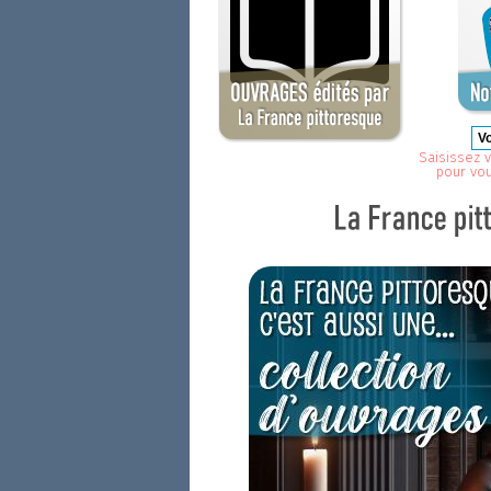
Saisissez v
pour vo