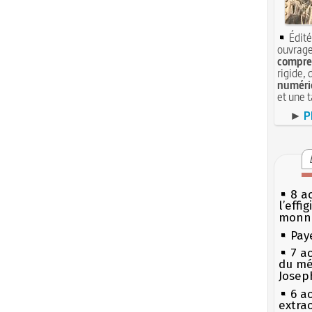
Édité
ouvrage
compren
rigide, 
numéri
et une 
►
P
8 ao
l’effi
monn
Pay
7 a
du mé
Josep
6 a
extrao