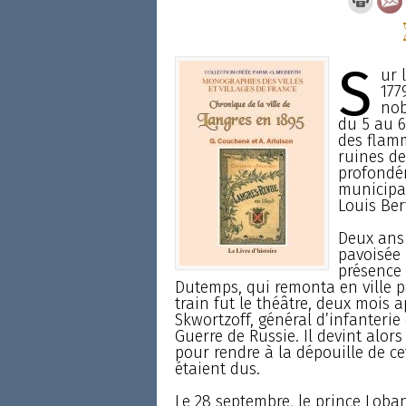
S
ur 
177
nob
du 5 au 6
des flamm
ruines de
profondém
municipal
Louis Ber
Deux ans 
pavoisée 
présence 
Dutemps, qui remonta en ville p
train fut le théâtre, deux mois a
Skwortzoff, général d’infanterie
Guerre de Russie. Il devint alor
pour rendre à la dépouille de cet
étaient dus.
Le 28 septembre, le prince Loban