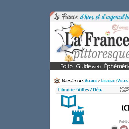
Édito
Guide
Éphéméri
web
Vous êtes ici :
Accueil
>
Librairie : Villes
Librairie : Villes / Dép.
Monogr
Haute
(C
Publié 