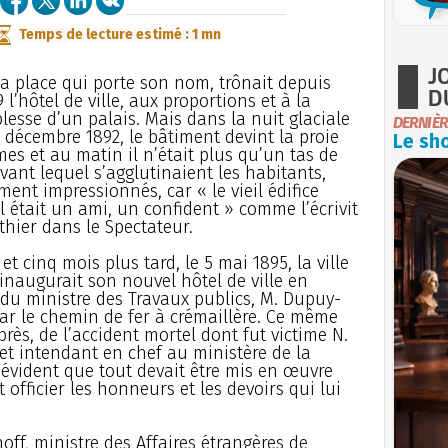
Temps de lecture estimé : 1 mn
J
la place qui porte son nom, trônait depuis
D
9 l’hôtel de ville, aux proportions et à la
lesse d’un palais. Mais dans la nuit glaciale
DERNIÈR
 décembre 1892, le bâtiment devint la proie
Le sho
es et au matin il n’était plus qu’un tas de
vant lequel s’agglutinaient les habitants,
ent impressionnés, car « le vieil édifice
 était un ami, un confident » comme l’écrivit
thier dans le Spectateur.
et cinq mois plus tard, le 5 mai 1895, la ville
inaugurait son nouvel hôtel de ville en
du ministre des Travaux publics, M. Dupuy-
ar le chemin de fer à crémaillère. Ce même
près, de l’accident mortel dont fut victime N.
 et intendant en chef au ministère de la
s évident que tout devait être mis en œuvre
 officier les honneurs et les devoirs qui lui
off, ministre des Affaires étrangères de