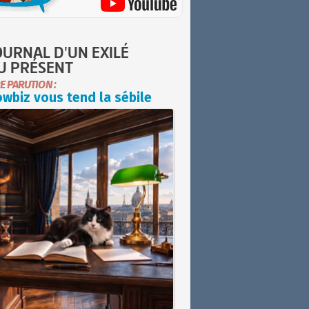
OURNAL D'UN EXILÉ
U PRÉSENT
E PARUTION :
wbiz vous tend la sébile