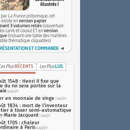
illustrés !
 par
La France pittoresque
, cet
 existe en
version papier
ant 3 volumes reliés
(couverture
dos carré et cousu) ET en
version
que
(incluant une table des matières
table thématique cliquables)
RÉSENTATION ET COMMANDE
◄
Les Plus
RÉCENTS
Les Plus
LUS
ût 1548 : Henri II fixe que
gie du roi sera portée sur la
aie
8 AOÛT
er en monnaie de singe
7 AOÛT
oût 1834 : mort de l'inventeur
tier à tisser semi-automatique
h-Marie Jacquard
7 AOÛT
oût 1705 : chaleur
rdinaire à Paris
6 AOÛT