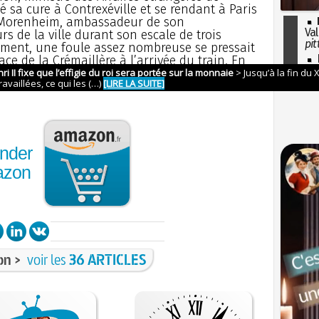
é sa cure à Contrexéville et se rendant à Paris
e Morenheim, ambassadeur de son
Val
 de la ville durant son escale de trois
pit
ment, une foule assez nombreuse se pressait
I
ace de la Crémaillère à l’arrivée du train. En
so
e spontanée et amicale, par un ukase du
l'H
mit la croix de commandeur de l’ordre de
nder
azon
on >
voir les
36 ARTICLES