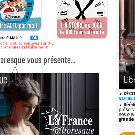
otre mail, et
appuyez sur OK
us
abonner gratuitement
DÉCO
NOTRE L
Rééd
préserva
nos ouv
grande 