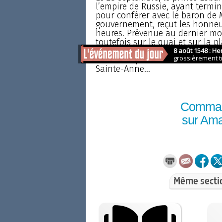
l’empire de Russie, ayant termin
pour conférer avec le baron d
gouvernement, reçut les honneurs
heures. Prévenue au dernier mo
toutefois sur le quai et sur la pl
reconnaissance de cette attitud
24 octobre, le tsar Nicolas II re
Sainte-Anne...
Comma
sur Am
Même secti