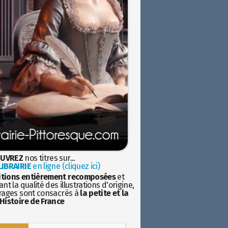
UVREZ
nos titres sur...
IBRAIRIE
en ligne (cliquez ici)
itions entièrement recomposées
et
nt la qualité des illustrations d'origine,
rages sont consacrés à
la petite et la
Histoire de France