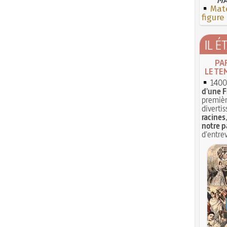
Mate
figure
IL É
PA
LE TE
1400 
d'une F
premièr
divertis
racines
notre p
d'entrev