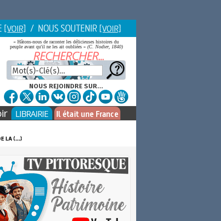
E
/ NOUS SOUTENIR
[VOIR]
[VOIR]
« Hâtons-nous de raconter les délicieuses histoires du
peuple avant qu'il ne les ait oubliées »
(C. Nodier, 1840)
NOUS REJOINDRE SUR...
ir
LIBRAIRIE
Il était une France
e la (…)