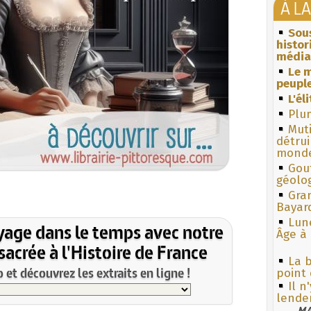
À L
Sous
histo
média
Le m
peuple
L'él
Plum
Muti
détrui
monde
Gouf
géolo
Gra
Bayar
Lun
yage dans le temps avec notre
Âge à 
acrée à l'Histoire de France
La 
et découvrez les extraits en ligne !
point 
Il n
lende
MA