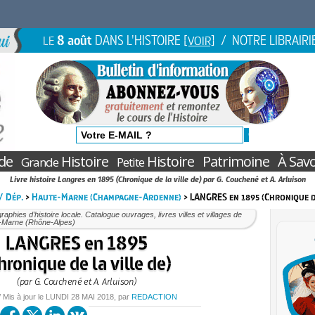
8 août
DANS L'HISTOIRE
/ NOTRE LIBRAIRI
LE
[VOIR]
de
Histoire
Histoire
Patrimoine
À Savo
Grande
Petite
Livre histoire Langres en 1895 (Chronique de la ville de) par G. Couchené et A. Arluison
 / Dép.
>
Haute-Marne (Champagne-Ardenne)
> LANGRES en 1895 (Chronique d
aphies d’histoire locale. Catalogue ouvrages, livres villes et villages de
-Marne (Rhône-Alpes)
LANGRES en 1895
hronique de la ville de)
(par G. Couchené et A. Arluison)
/ Mis à jour le
LUNDI
28 MAI 2018
, par
REDACTION