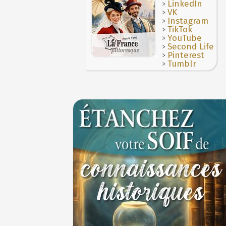
JUILLET
>
LinkedIn
>
Le masque de l'ingérence ou le peuple sou
VK
>
Instagram
1ER JUILLET
>
TikTok
>
YouTube
>
Second Life
>
Pinterest
>
Tumblr