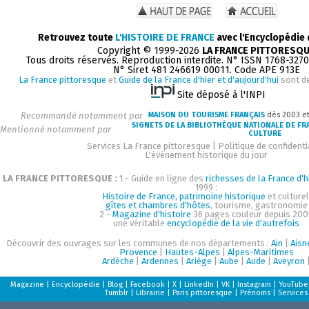
Retrouvez toute
L'HISTOIRE DE FRANCE
avec l'Encyclopédie
Copyright © 1999-2026
LA FRANCE PITTORESQ
Tous droits réservés. Reproduction interdite. N° ISSN 1768-327
N° Siret 481 246619 00011. Code APE 913E
La France pittoresque
et
Guide de la France d'hier et d'aujourd'hui
sont d
Site déposé à l'INPI
Recommandé notamment par
MAISON DU TOURISME FRANÇAIS
dès 2003 e
SIGNETS DE LA BIBLIOTHÈQUE NATIONALE DE FR
Mentionné notamment par
CULTURE
Services La France pittoresque
|
Politique de confidenti
L'événement historique du jour
LA FRANCE PITTORESQUE :
1 - Guide en ligne des
richesses de la France d'h
1999 :
Histoire de France, patrimoine historique
et culturel
gîtes et chambres d'hôtes
, tourisme, gastronomie
2 -
Magazine d'histoire
36 pages couleur depuis 200
une véritable
encyclopédie de la vie d'autrefois
Découvrir des ouvrages sur les communes de nos départements :
Ain
|
Aisn
Provence
|
Hautes-Alpes
|
Alpes-Maritimes
Ardèche
|
Ardennes
|
Ariège
|
Aube
|
Aude
|
Aveyron
Magazine
|
Encyclopédie
|
Blog
|
Facebook
|
X
|
LinkedIn
|
VK
|
Instagram
|
YouTube
Tumblr
|
Librairie
|
Paris pittoresque
|
Prénoms
|
Services