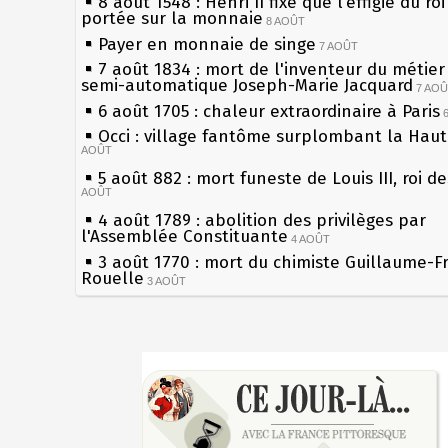
8 août 1548 : Henri II fixe que l’effigie du ro
portée sur la monnaie
8 AOÛT
Payer en monnaie de singe
7 AOÛT
7 août 1834 : mort de l'inventeur du métier 
semi-automatique Joseph-Marie Jacquard
7 AO
6 août 1705 : chaleur extraordinaire à Paris
Occi : village fantôme surplombant la Hau
AOÛT
5 août 882 : mort funeste de Louis III, roi d
AOÛT
4 août 1789 : abolition des privilèges par
l'Assemblée Constituante
4 AOÛT
3 août 1770 : mort du chimiste Guillaume-F
Rouelle
3 AOÛT
Musée Jean de La Fontaine : réouverture a
rénovation
2 AOÛT
2 août 1802 : Bonaparte est nommé consul 
Sécheresses (Grandes), étés caniculaires à 
AOÛT
les siècles
1er août 1589 : Henri III est poignardé à Sa
27 mai 1610 : supplice de François Ravaillac
par Jacques Clément, moine jacobin
du roi Henri IV
1ER AOÛT
31 juillet 1899 : décret instaurant les moug
Pierre qui roule n'amasse pas mousse
boîtes aux lettres en fonte de Léon Mougeot