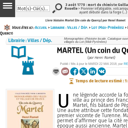
3 août 1770 : mort du chimiste Guil
Rouelle
> Pionnier infatigable, volcaniqu
ayant débuté dans la forge (…)
Livre histoire Martel (Un coin du Quercy) par Henri Ramet
Vous êtes ici :
Accueil
>
Librairie : Villes / Dép.
>
Lot (Midi-Pyrénées)
> 
Quercy)
Librairie : Villes / Dép.
Monographies d’histoire locale. Catalogue ouvra
villages du Lot (Midi-Pyrénées)
MARTEL (Un coin du Q
(par Henri Ramet)
Publié / Mis à jour le
MARDI
22 MAI 2018
, par
RE
Temps de lecture estimé : 1
U
ne légende accorde la f
ville au prince des Franc
Martel, fils bâtard de Pé
Une autre attribue cette fondat
premier vicomte de Turenne. Ma
permet d’affirmer que la cité 
époque aussi ancienne. Martel