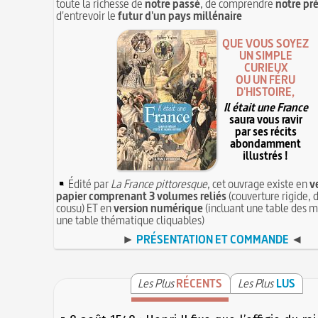
toute la richesse de
notre passé
, de comprendre
notre pr
d'entrevoir le
futur d'un pays millénaire
QUE VOUS SOYEZ
UN SIMPLE
CURIEUX
OU UN FÉRU
D'HISTOIRE,
Il était une France
saura vous ravir
par ses récits
abondamment
illustrés !
Édité par
La France pittoresque
, cet ouvrage existe en
v
papier comprenant 3 volumes reliés
(couverture rigide, d
cousu) ET en
version numérique
(incluant une table des m
une table thématique cliquables)
►
PRÉSENTATION ET COMMANDE
◄
Les Plus
RÉCENTS
Les Plus
LUS