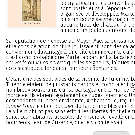
bourg abbatial. Les couvents qu
sont postérieurs à l’époque où l
organisée et développée. Marte
plus un bourg seigneurial : il 
aucune trace de château fort et
milieu d’un plateau entouré de 
Sa réputation de richesse au Moyen Âge, la puissance
et la considération dont ils jouissaient, sont des cara
conviennent davantage à une cité commerçante qu’à u
Il est donc probable que Martel appartient à la catég
sauvetés
ou
villes neuves
que les seigneurs, laïques o
ecclésiastiques, fondaient sur leurs domaines.
C’était une des sept villes de la vicomté de Turenne. 
Turenne étaient de puissants barons et comptaient p
nombreux souverains qui se partageaient la France féo
morcelée. Ils étaient également de rudes guerriers. U
descendants du premier vicomte, Archambaud, reçut 
Jambe Pourrie
et de
Boucher
du fait d’une blessure et
La ville n’obtint pas sans effort les libertés dont elle fu
suite. Les habitants accablés de misère se révoltèrent
bourgeois, Jean de Cuzance, que le vicomte avait...