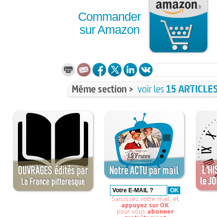
Commander
sur Amazon
Même section >
voir les
15 ARTICLE
Saisissez votre mail, et
appuyez sur OK
pour vous
abonner