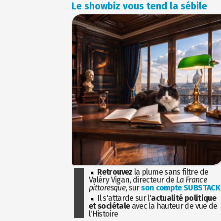
Le showbiz vous tend la sébile
Retrouvez
la plume sans filtre de
Valéry Vigan, directeur de
La France
pittoresque
, sur
son compte SUBSTACK
Il s'attarde sur l'
actualité politique
et sociétale
avec la hauteur de vue de
l'Histoire