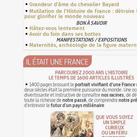
Grandeur d'âme du chevalier Bayard
Mutilation de l'Histoire de France : détruire
pour glorifier le monde nouveau
BON À SAVOIR
Hâtez-vous lentement
Avoir du foin dans ses bottes
MANIFESTATIONS / EXPOSITIONS
Maternités, archéologie de la figure matern
IL ÉTAIT UNE FRANCE
PARCOUREZ 2000 ANS L'HISTOIRE
LE TEMPS DE 1600 ARTICLES ILLUSTRÉS
1400 pages brossant le
portrait vivifiant d'une France
deux siècles était la première puissance du monde. Une oc
divertissante et instructive de connaître
nos racines
, de dé
toute la richesse de
notre passé
, de comprendre
notre pr
d'entrevoir le
futur d'un pays millénaire
QUE VOUS SOYEZ
UN SIMPLE
CURIEUX
OU UN FÉRU