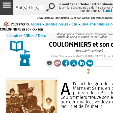
6 août 1705 : chaleur extraordinair
jour-là, le thermomètre dont se servait
plus de deux (…)
[LIRE]
Livre histoire COULOMMIERS et son canton par Daniel Krame
Vous êtes ici :
Accueil
>
Librairie : Villes / Dép.
>
Seine-et-Marne (Ile-
COULOMMIERS et son canton
Librairie : Villes / Dép.
Monographies d’histoire locale. Catalogue ouvra
villages de Seine-et-Marne (Ile-de-France)
COULOMMIERS et son 
(par Daniel Kramer)
Publié / Mis à jour le
MARDI
8 JUILLET 2014
, par
A
l’écart des grandes v
Marne et Seine, en 
plateau de la Brie, 
Coulommiers trouve son éq
aux deux vallées verdoya
Morin et de l’Aubetin.