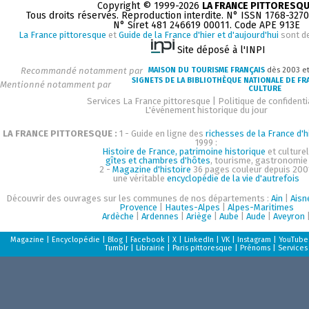
Copyright © 1999-2026
LA FRANCE PITTORESQ
Tous droits réservés. Reproduction interdite. N° ISSN 1768-327
N° Siret 481 246619 00011. Code APE 913E
La France pittoresque
et
Guide de la France d'hier et d'aujourd'hui
sont d
Site déposé à l'INPI
Recommandé notamment par
MAISON DU TOURISME FRANÇAIS
dès 2003 e
SIGNETS DE LA BIBLIOTHÈQUE NATIONALE DE FR
Mentionné notamment par
CULTURE
Services La France pittoresque
|
Politique de confidenti
L'événement historique du jour
LA FRANCE PITTORESQUE :
1 - Guide en ligne des
richesses de la France d'h
1999 :
Histoire de France, patrimoine historique
et culturel
gîtes et chambres d'hôtes
, tourisme, gastronomie
2 -
Magazine d'histoire
36 pages couleur depuis 200
une véritable
encyclopédie de la vie d'autrefois
Découvrir des ouvrages sur les communes de nos départements :
Ain
|
Aisn
Provence
|
Hautes-Alpes
|
Alpes-Maritimes
Ardèche
|
Ardennes
|
Ariège
|
Aube
|
Aude
|
Aveyron
Magazine
|
Encyclopédie
|
Blog
|
Facebook
|
X
|
LinkedIn
|
VK
|
Instagram
|
YouTube
Tumblr
|
Librairie
|
Paris pittoresque
|
Prénoms
|
Services