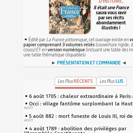
D'HISTOIRE,
Il était une France
saura vous ravir
par ses récits
abondamment
illustrés !
Édité par
La France pittoresque
, cet ouvrage existe en
v
papier comprenant 3 volumes reliés
(couverture rigide, d
cousu) ET en
version numérique
(incluant une table des m
une table thématique cliquables)
►
PRÉSENTATION ET COMMANDE
◄
Les Plus
RÉCENTS
Les Plus
LUS
6 août 1705 : chaleur extraordinaire à Paris
Occi : village fantôme surplombant la Hau
AOÛT
5 août 882 : mort funeste de Louis III, roi d
AOÛT
4 août 1789 : abolition des privilèges par